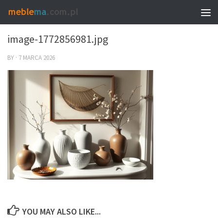
0
image-1772856981.jpg
BY
·
7 MARCA 2026
YOU MAY ALSO LIKE...