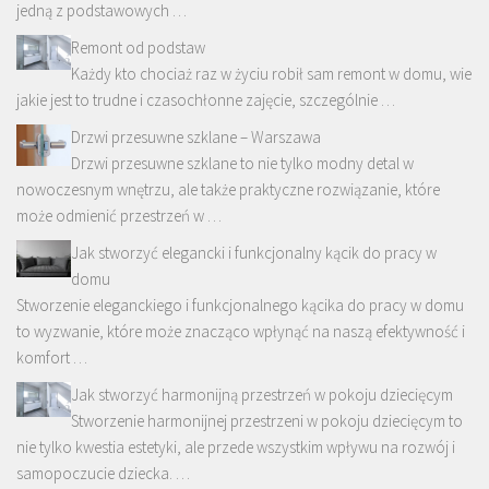
jedną z podstawowych …
Remont od podstaw
Każdy kto chociaż raz w życiu robił sam remont w domu, wie
jakie jest to trudne i czasochłonne zajęcie, szczególnie …
Drzwi przesuwne szklane – Warszawa
Drzwi przesuwne szklane to nie tylko modny detal w
nowoczesnym wnętrzu, ale także praktyczne rozwiązanie, które
może odmienić przestrzeń w …
Jak stworzyć elegancki i funkcjonalny kącik do pracy w
domu
Stworzenie eleganckiego i funkcjonalnego kącika do pracy w domu
to wyzwanie, które może znacząco wpłynąć na naszą efektywność i
komfort …
Jak stworzyć harmonijną przestrzeń w pokoju dziecięcym
Stworzenie harmonijnej przestrzeni w pokoju dziecięcym to
nie tylko kwestia estetyki, ale przede wszystkim wpływu na rozwój i
samopoczucie dziecka. …