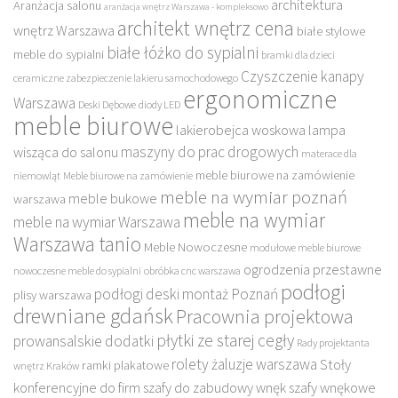
architektura
Aranżacja salonu
aranżacja wnętrz Warszawa - kompleksowo
architekt wnętrz cena
wnętrz Warszawa
białe stylowe
białe łóżko do sypialni
meble do sypialni
bramki dla dzieci
Czyszczenie kanapy
ceramiczne zabezpieczenie lakieru samochodowego
ergonomiczne
Warszawa
Deski Dębowe
diody LED
meble biurowe
lakierobejca woskowa
lampa
maszyny do prac drogowych
wisząca do salonu
materace dla
meble biurowe na zamówienie
niemowląt
Meble biurowe na zamówienie
meble na wymiar poznań
meble bukowe
warszawa
meble na wymiar
meble na wymiar Warszawa
Warszawa tanio
Meble Nowoczesne
modułowe meble biurowe
ogrodzenia przestawne
nowoczesne meble do sypialni
obróbka cnc warszawa
podłogi
podłogi deski montaż Poznań
plisy warszawa
drewniane gdańsk
Pracownia projektowa
płytki ze starej cegły
prowansalskie dodatki
Rady projektanta
rolety żaluzje warszawa
Stoły
ramki plakatowe
wnętrz Kraków
konferencyjne do firm
szafy do zabudowy wnęk
szafy wnękowe