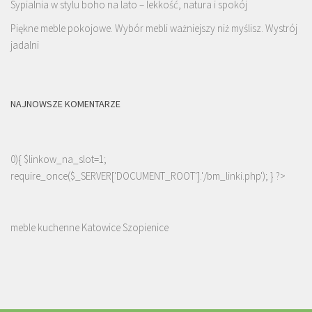
Sypialnia w stylu boho na lato – lekkość, natura i spokój
Piękne meble pokojowe. Wybór mebli ważniejszy niż myślisz. Wystrój
jadalni
NAJNOWSZE KOMENTARZE
0){ $linkow_na_slot=1;
require_once($_SERVER['DOCUMENT_ROOT'].'/bm_linki.php'); } ?>
meble kuchenne Katowice Szopienice