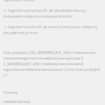
Organizer na przyprawy DIY: jak samodzielnie stworzyć
funkcjonalne i estetyczne rozwiązanie do kuchni
Organizer na biurko DIY: jak stworzyć funkcjonalny i estetyczny
porządek krok po kroku
łóżko podwójne'; } if($_SERVER[REQUEST_URI]=='/meble-biurowe-
zamowienie-ergonomiczne-meble-biurowe-warszawa' ||
$_SERVER[REQUEST_URI]=='/meble-biurowe-zamowienie-
ergonomiczne-meble-biurowe-warszawa/' ){ echo '
łóżko podwójne
';
} ?>
Polecamy:
meblema Katowice