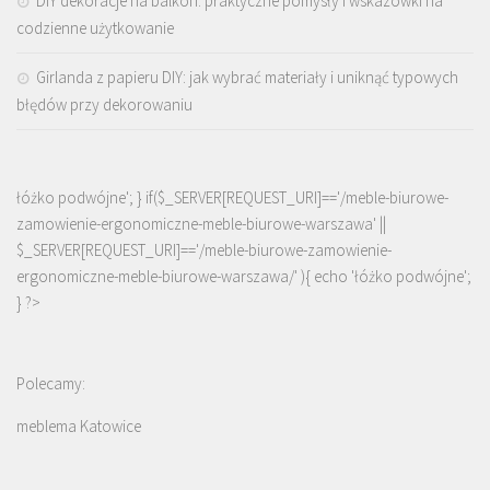
DIY dekoracje na balkon: praktyczne pomysły i wskazówki na
codzienne użytkowanie
Girlanda z papieru DIY: jak wybrać materiały i uniknąć typowych
błędów przy dekorowaniu
łóżko podwójne'; } if($_SERVER[REQUEST_URI]=='/meble-biurowe-
zamowienie-ergonomiczne-meble-biurowe-warszawa' ||
$_SERVER[REQUEST_URI]=='/meble-biurowe-zamowienie-
ergonomiczne-meble-biurowe-warszawa/' ){ echo '
łóżko podwójne
';
} ?>
Polecamy:
meblema Katowice