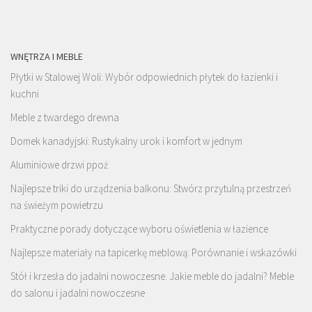
WNĘTRZA I MEBLE
Płytki w Stalowej Woli: Wybór odpowiednich płytek do łazienki i
kuchni
Meble z twardego drewna
Domek kanadyjski: Rustykalny urok i komfort w jednym
Aluminiowe drzwi ppoż
Najlepsze triki do urządzenia balkonu: Stwórz przytulną przestrzeń
na świeżym powietrzu
Praktyczne porady dotyczące wyboru oświetlenia w łazience
Najlepsze materiały na tapicerkę meblową: Porównanie i wskazówki
Stół i krzesła do jadalni nowoczesne. Jakie meble do jadalni? Meble
do salonu i jadalni nowoczesne