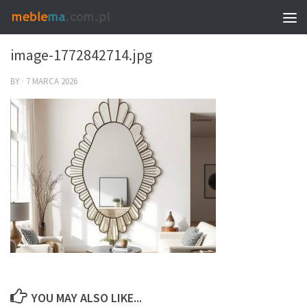
0
image-1772842714.jpg
BY
·
7 MARCA 2026
YOU MAY ALSO LIKE...