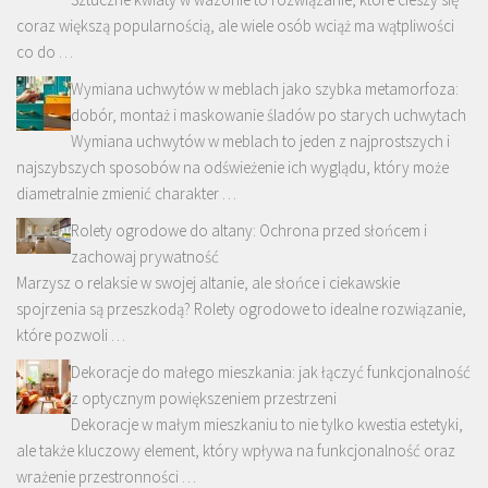
coraz większą popularnością, ale wiele osób wciąż ma wątpliwości
co do …
Wymiana uchwytów w meblach jako szybka metamorfoza:
dobór, montaż i maskowanie śladów po starych uchwytach
Wymiana uchwytów w meblach to jeden z najprostszych i
najszybszych sposobów na odświeżenie ich wyglądu, który może
diametralnie zmienić charakter …
Rolety ogrodowe do altany: Ochrona przed słońcem i
zachowaj prywatność
Marzysz o relaksie w swojej altanie, ale słońce i ciekawskie
spojrzenia są przeszkodą? Rolety ogrodowe to idealne rozwiązanie,
które pozwoli …
Dekoracje do małego mieszkania: jak łączyć funkcjonalność
z optycznym powiększeniem przestrzeni
Dekoracje w małym mieszkaniu to nie tylko kwestia estetyki,
ale także kluczowy element, który wpływa na funkcjonalność oraz
wrażenie przestronności …