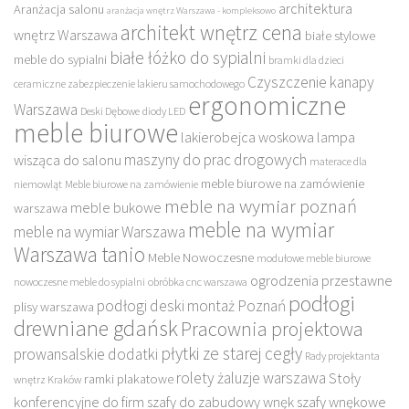
architektura
Aranżacja salonu
aranżacja wnętrz Warszawa - kompleksowo
architekt wnętrz cena
wnętrz Warszawa
białe stylowe
białe łóżko do sypialni
meble do sypialni
bramki dla dzieci
Czyszczenie kanapy
ceramiczne zabezpieczenie lakieru samochodowego
ergonomiczne
Warszawa
Deski Dębowe
diody LED
meble biurowe
lakierobejca woskowa
lampa
maszyny do prac drogowych
wisząca do salonu
materace dla
meble biurowe na zamówienie
niemowląt
Meble biurowe na zamówienie
meble na wymiar poznań
meble bukowe
warszawa
meble na wymiar
meble na wymiar Warszawa
Warszawa tanio
Meble Nowoczesne
modułowe meble biurowe
ogrodzenia przestawne
nowoczesne meble do sypialni
obróbka cnc warszawa
podłogi
podłogi deski montaż Poznań
plisy warszawa
drewniane gdańsk
Pracownia projektowa
płytki ze starej cegły
prowansalskie dodatki
Rady projektanta
rolety żaluzje warszawa
Stoły
ramki plakatowe
wnętrz Kraków
konferencyjne do firm
szafy do zabudowy wnęk
szafy wnękowe