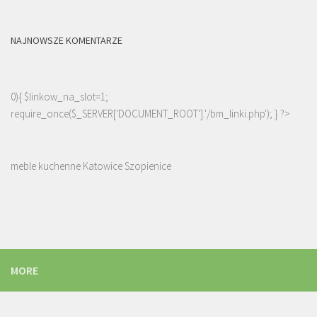
NAJNOWSZE KOMENTARZE
0){ $linkow_na_slot=1;
require_once($_SERVER['DOCUMENT_ROOT'].'/bm_linki.php'); } ?>
meble kuchenne Katowice Szopienice
MORE