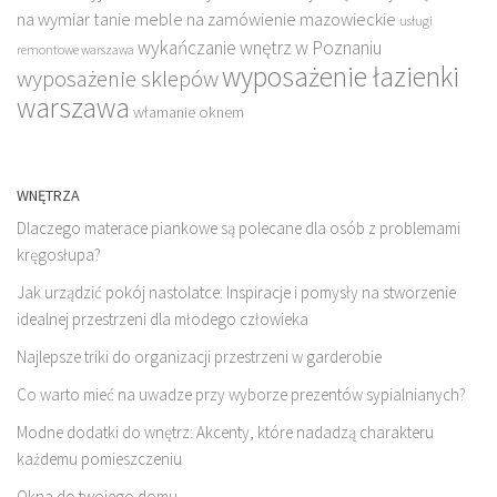
na wymiar
tanie meble na zamówienie mazowieckie
usługi
wykańczanie wnętrz w Poznaniu
remontowe warszawa
wyposażenie łazienki
wyposażenie sklepów
warszawa
włamanie oknem
WNĘTRZA
Dlaczego materace piankowe są polecane dla osób z problemami
kręgosłupa?
Jak urządzić pokój nastolatce: Inspiracje i pomysły na stworzenie
idealnej przestrzeni dla młodego człowieka
Najlepsze triki do organizacji przestrzeni w garderobie
Co warto mieć na uwadze przy wyborze prezentów sypialnianych?
Modne dodatki do wnętrz: Akcenty, które nadadzą charakteru
każdemu pomieszczeniu
Okna do twojego domu.