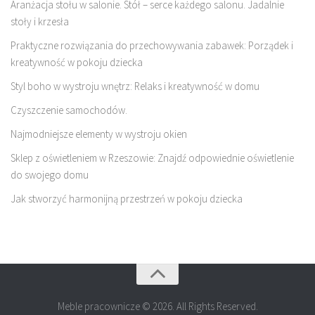
Aranżacja stołu w salonie. Stół – serce każdego salonu. Jadalnie
stoły i krzesła
Praktyczne rozwiązania do przechowywania zabawek: Porządek i
kreatywność w pokoju dziecka
Styl boho w wystroju wnętrz: Relaks i kreatywność w domu
Czyszczenie samochodów.
Najmodniejsze elementy w wystroju okien
Sklep z oświetleniem w Rzeszowie: Znajdź odpowiednie oświetlenie
do swojego domu
Jak stworzyć harmonijną przestrzeń w pokoju dziecka
Meble pracownicze © 2026. All Rights Reserved.