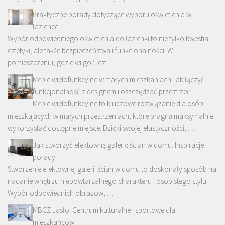
Praktyczne porady dotyczące wyboru oświetlenia w
łazience
Wybór odpowiedniego oświetlenia do łazienki to nie tylko kwestia
estetyki, ale także bezpieczeństwa i funkcjonalności. W
pomieszczeniu, gdzie wilgoć jest …
Meble wielofunkcyjne w małych mieszkaniach: jak łączyć
funkcjonalność z designem i oszczędzać przestrzeń
Meble wielofunkcyjne to kluczowe rozwiązanie dla osób
mieszkających w małych przestrzeniach, które pragną maksymalnie
wykorzystać dostępne miejsce. Dzięki swojej elastyczności, …
Jak stworzyć efektowną galerię ścian w domu: Inspiracje i
porady
Stworzenie efektownej galerii ścian w domu to doskonały sposób na
nadanie wnętrzu niepowtarzalnego charakteru i osobistego stylu.
Wybór odpowiednich obrazów, …
MBCZ Jasło: Centrum kulturalne i sportowe dla
mieszkańców