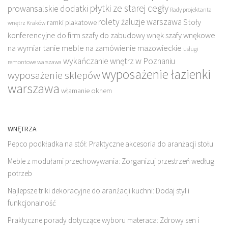
płytki ze starej cegły
prowansalskie dodatki
Rady projektanta
rolety żaluzje warszawa
Stoły
ramki plakatowe
wnętrz Kraków
konferencyjne do firm
szafy do zabudowy wnęk
szafy wnękowe
na wymiar
tanie meble na zamówienie mazowieckie
usługi
wykańczanie wnętrz w Poznaniu
remontowe warszawa
wyposażenie łazienki
wyposażenie sklepów
warszawa
włamanie oknem
WNĘTRZA
Pepco podkładka na stół: Praktyczne akcesoria do aranżacji stołu
Meble z modułami przechowywania: Zorganizuj przestrzeń według
potrzeb
Najlepsze triki dekoracyjne do aranżacji kuchni: Dodaj styl i
funkcjonalność
Praktyczne porady dotyczące wyboru materaca: Zdrowy sen i