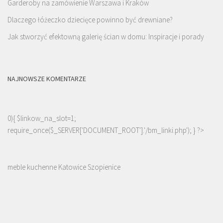
Garderoby na zamówienie Warszawa i Kraków
Dlaczego łóżeczko dziecięce powinno być drewniane?
Jak stworzyć efektowną galerię ścian w domu: Inspiracje i porady
NAJNOWSZE KOMENTARZE
0){ $linkow_na_slot=1;
require_once($_SERVER['DOCUMENT_ROOT'].'/bm_linki.php'); } ?>
meble kuchenne Katowice Szopienice