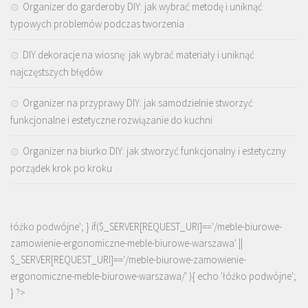
Organizer do garderoby DIY: jak wybrać metodę i uniknąć
typowych problemów podczas tworzenia
DIY dekoracje na wiosnę: jak wybrać materiały i uniknąć
najczęstszych błędów
Organizer na przyprawy DIY: jak samodzielnie stworzyć
funkcjonalne i estetyczne rozwiązanie do kuchni
Organizer na biurko DIY: jak stworzyć funkcjonalny i estetyczny
porządek krok po kroku
łóżko podwójne'; } if($_SERVER[REQUEST_URI]=='/meble-biurowe-
zamowienie-ergonomiczne-meble-biurowe-warszawa' ||
$_SERVER[REQUEST_URI]=='/meble-biurowe-zamowienie-
ergonomiczne-meble-biurowe-warszawa/' ){ echo '
łóżko podwójne
';
} ?>