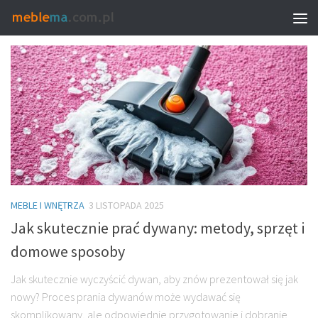
TAGGED:
CZYSZCZENIE WYKŁADZIN KRAKÓW
MEBLE I WNĘTRZA
3 LISTOPADA 2025
Jak skutecznie prać dywany: metody, sprzęt i
domowe sposoby
Jak skutecznie wyczyścić dywan, aby znów prezentował się jak
nowy? Proces prania dywanów może wydawać się
skomplikowany, ale odpowiednie przygotowanie i dobranie