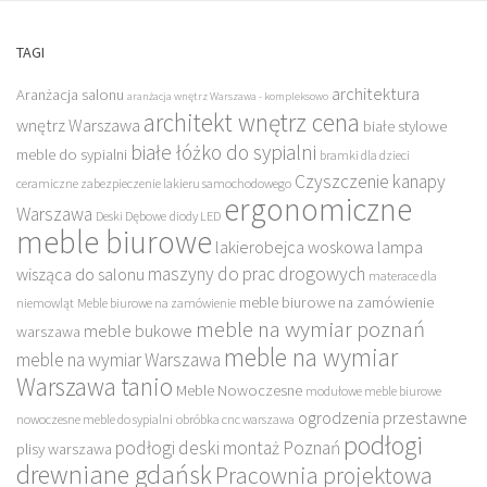
TAGI
architektura
Aranżacja salonu
aranżacja wnętrz Warszawa - kompleksowo
architekt wnętrz cena
wnętrz Warszawa
białe stylowe
białe łóżko do sypialni
meble do sypialni
bramki dla dzieci
Czyszczenie kanapy
ceramiczne zabezpieczenie lakieru samochodowego
ergonomiczne
Warszawa
Deski Dębowe
diody LED
meble biurowe
lakierobejca woskowa
lampa
maszyny do prac drogowych
wisząca do salonu
materace dla
meble biurowe na zamówienie
niemowląt
Meble biurowe na zamówienie
meble na wymiar poznań
meble bukowe
warszawa
meble na wymiar
meble na wymiar Warszawa
Warszawa tanio
Meble Nowoczesne
modułowe meble biurowe
ogrodzenia przestawne
nowoczesne meble do sypialni
obróbka cnc warszawa
podłogi
podłogi deski montaż Poznań
plisy warszawa
drewniane gdańsk
Pracownia projektowa