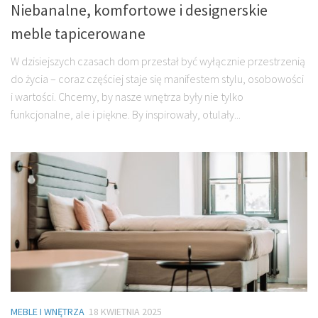
Niebanalne, komfortowe i designerskie
meble tapicerowane
W dzisiejszych czasach dom przestał być wyłącznie przestrzenią
do życia – coraz częściej staje się manifestem stylu, osobowości
i wartości. Chcemy, by nasze wnętrza były nie tylko
funkcjonalne, ale i piękne. By inspirowały, otulały...
MEBLE I WNĘTRZA
18 KWIETNIA 2025