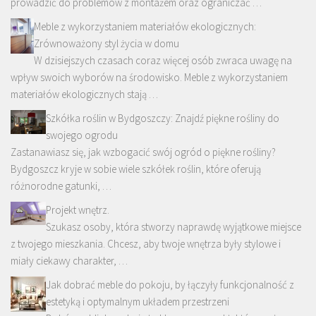
prowadzić do problemów z montażem oraz ograniczać …
Meble z wykorzystaniem materiałów ekologicznych:
Zrównoważony styl życia w domu
W dzisiejszych czasach coraz więcej osób zwraca uwagę na
wpływ swoich wyborów na środowisko. Meble z wykorzystaniem
materiałów ekologicznych stają …
Szkółka roślin w Bydgoszczy: Znajdź piękne rośliny do
swojego ogrodu
Zastanawiasz się, jak wzbogacić swój ogród o piękne rośliny?
Bydgoszcz kryje w sobie wiele szkółek roślin, które oferują
różnorodne gatunki, …
Projekt wnętrz.
Szukasz osoby, która stworzy naprawdę wyjątkowe miejsce
z twojego mieszkania. Chcesz, aby twoje wnętrza były stylowe i
miały ciekawy charakter, …
Jak dobrać meble do pokoju, by łączyły funkcjonalność z
estetyką i optymalnym układem przestrzeni