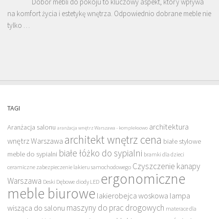
Dobór mebli do pokoju to kluczowy aspekt, który wpływa
na komfort życia i estetykę wnętrza. Odpowiednio dobrane meble nie
tylko …
TAGI
architektura
Aranżacja salonu
aranżacja wnętrz Warszawa - kompleksowo
architekt wnętrz cena
wnętrz Warszawa
białe stylowe
białe łóżko do sypialni
meble do sypialni
bramki dla dzieci
Czyszczenie kanapy
ceramiczne zabezpieczenie lakieru samochodowego
ergonomiczne
Warszawa
Deski Dębowe
diody LED
meble biurowe
lakierobejca woskowa
lampa
maszyny do prac drogowych
wisząca do salonu
materace dla