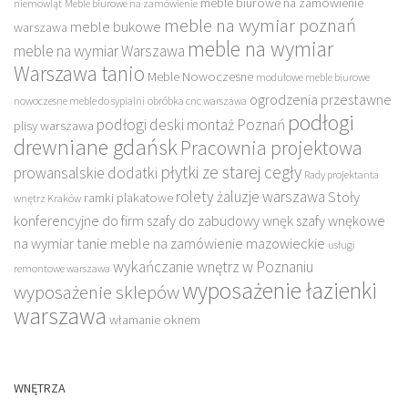
meble biurowe na zamówienie
niemowląt
Meble biurowe na zamówienie
meble na wymiar poznań
meble bukowe
warszawa
meble na wymiar
meble na wymiar Warszawa
Warszawa tanio
Meble Nowoczesne
modułowe meble biurowe
ogrodzenia przestawne
nowoczesne meble do sypialni
obróbka cnc warszawa
podłogi
podłogi deski montaż Poznań
plisy warszawa
drewniane gdańsk
Pracownia projektowa
płytki ze starej cegły
prowansalskie dodatki
Rady projektanta
rolety żaluzje warszawa
Stoły
ramki plakatowe
wnętrz Kraków
konferencyjne do firm
szafy do zabudowy wnęk
szafy wnękowe
na wymiar
tanie meble na zamówienie mazowieckie
usługi
wykańczanie wnętrz w Poznaniu
remontowe warszawa
wyposażenie łazienki
wyposażenie sklepów
warszawa
włamanie oknem
WNĘTRZA