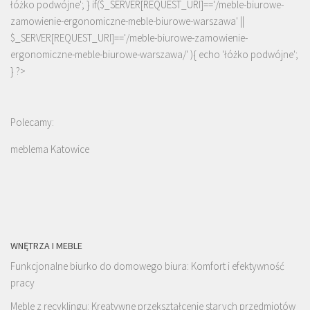
łóżko podwójne'; } if($_SERVER[REQUEST_URI]=='/meble-biurowe-
zamowienie-ergonomiczne-meble-biurowe-warszawa' ||
$_SERVER[REQUEST_URI]=='/meble-biurowe-zamowienie-
ergonomiczne-meble-biurowe-warszawa/' ){ echo '
łóżko podwójne
';
} ?>
Polecamy:
meblema Katowice
WNĘTRZA I MEBLE
Funkcjonalne biurko do domowego biura: Komfort i efektywność
pracy
Meble z recyklingu: Kreatywne przekształcenie starych przedmiotów