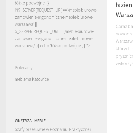
łóżko podwójne'; }
łazie
if($_SERVER[REQUEST_URI]=='/meble-biurowe-
Warsz
zamowienie-ergonomiczne-meble-biurowe-
warszawa' ||
Coraz ba
$_SERVER[REQUEST_URI]=='/meble-biurowe-
nowoczes
zamowienie-ergonomiczne-meble-biurowe-
Warszawa
warszawa/' ){ echo '
łóżko podwójne
'; } ?>
których 
prysznic
wykorzys
Polecamy:
meblema Katowice
WNĘTRZA I MEBLE
Szafy przesuwne w Poznaniu: Praktyczne i