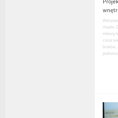
Projek
wnętr
Warszawa
miasto. 
miliony 
coraz wi
bloków,
jednorod