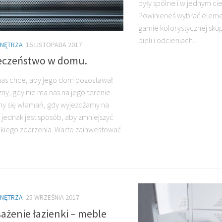
były spólne i w jednym ci
Powinieneś wybrać elem
gamie kolorystycznej skup
bieli i odcieniach...
WNĘTRZA
16 LISTOPADA 2017
eczeństwo w domu.
nas chce, aby jego dom pozostawał
ny, gdy nie ma nas na jego terenie.
y się włamań, gdy wyjeżdżamy na
 jednak jest sposób, aby zmniejszyć
akiego zdarzenia. Warto zainwestować
WNĘTRZA
25 WRZEŚNIA 2017
ażenie łazienki – meble