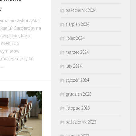
w
październik 2024
symalnie wykorzystać
sierpień 2024
zkaniu? Garderoby na
związanie, które
lipiec 2024
 mebli do
i wymiarów
marzec 2024
 możesz nie tylko
..
luty 2024
styczeń 2024
grudzień 2023
listopad 2023
październik 2023
sierpień 2023