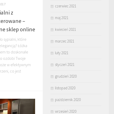
2017
czerwiec 2021
alni z
maj 2021
cerowane –
e sklep online
kwiecień 2021
 sypialni, które
marzec 2021
elegancją? Łóżka
iem to doskonałe
luty 2021
lko ozdobi Twoje
może w efektywnym
styczeń 2021
zeni, co jest
grudzień 2020
listopad 2020
październik 2020
wrzesień 2020