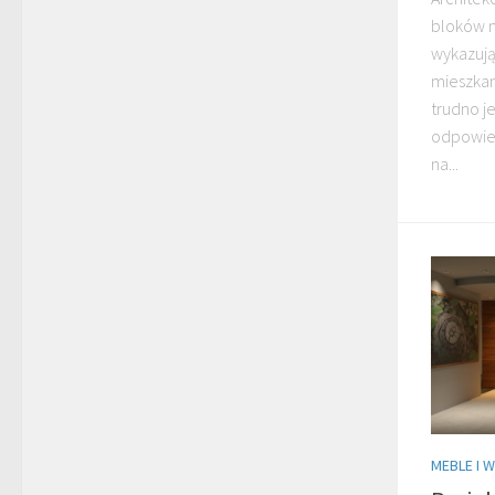
bloków 
wykazują
mieszkan
trudno j
odpowie
na...
MEBLE I 