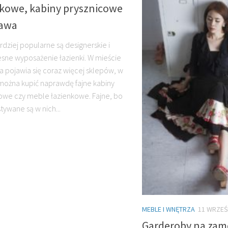
nkowe, kabiny prysznicowe
awa
rdziej popularne są designerskie i
ne wyposażenie łazienki. W mieście
 pojawia się coraz więcej sklepów, w
można kupić naprawdę fajne kabiny
owe czy meble łazienkowe. Fajne, bo
tywane są w nich...
MEBLE I WNĘTRZA
11 WRZEŚ
Garderoby na zam