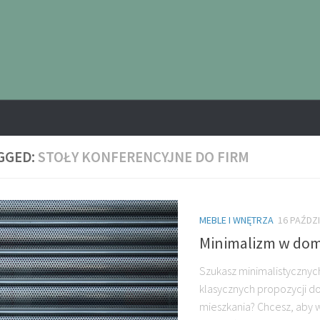
GGED:
STOŁY KONFERENCYJNE DO FIRM
MEBLE I WNĘTRZA
16 PAŹDZ
Minimalizm w do
Szukasz minimalistycznyc
klasycznych propozycji d
mieszkania? Chcesz, aby 