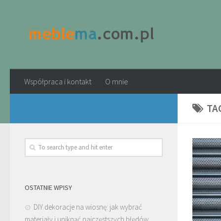
Współpraca i kontakt
O mnie
TA
OSTATNIE WPISY
DIY dekoracje na wiosnę: jak wybrać
materiały i uniknąć najczęstszych błędów