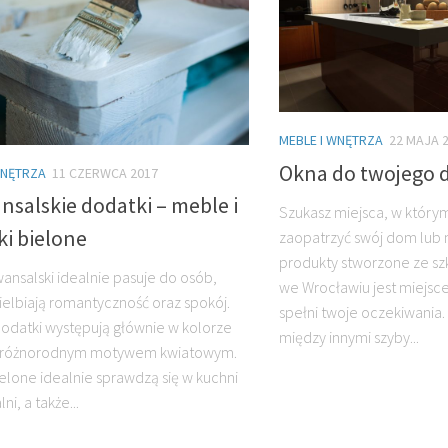
MEBLE I WNĘTRZA
22 MAJA 
Okna do twojego 
WNĘTRZA
11 CZERWCA 2017
salskie dodatki – meble i
Szukasz miejsca, w który
i bielone
zaopatrzyć swój dom lub 
produkty stworzone ze szk
wansalski idealnie pasuje do osób,
we Wrocławiu jest miejsc
ielbiają romantyczność oraz spokój.
spełni twoje oczekiwania.
dodatki występują głównie w kolorze
między innymi szyby...
z różnorodnym motywem kwiatowym.
elone idealnie sprawdzą się w kuchni
ni, a także...