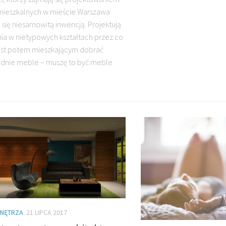
mieszkalnych w mieście Warszawa
 się niesamowitą inwencją. Projektują
ia w nietypowych kształtach przez co
est potem mieszkającym dobrać
dnie meble – muszę to być meble
WNĘTRZA
21 LIPCA 2017