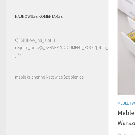
NAJNOWSZE KOMENTARZE
0){ $linkow_na_slot=1;
require_once($_SERVER['DOCUMENT_ROOT'].'/bm_linki.php');
} ?>
meble kuchenne Katowice Szopienice
MEBLE I 
Meble 
Warsz
Architek