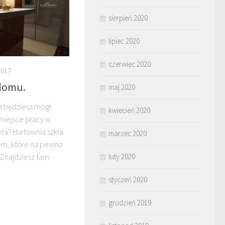
sierpień 2020
lipiec 2020
czerwiec 2020
2017
domu.
maj 2020
m będziesz mógł
kwiecień 2020
miejsce pracy w
ła? Hurtownia szkła
marzec 2020
em, które na pewno
 Znajdziesz tam
luty 2020
styczeń 2020
grudzień 2019