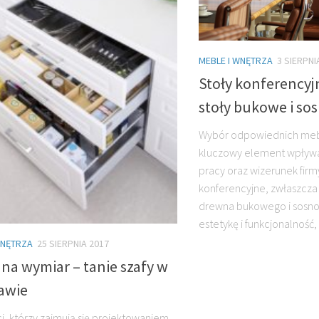
MEBLE I WNĘTRZA
3 SIERPNI
Stoły konferencyj
stoły bukowe i s
Wybór odpowiednich mebl
kluczowy element wpływa
pracy oraz wizerunek firmy
konferencyjne, zwłaszcza
drewna bukowego i sosno
estetykę i funkcjonalność,
WNĘTRZA
25 SIERPNIA 2017
na wymiar – tanie szafy w
awie
ci, którzy zajmują się projektowaniem