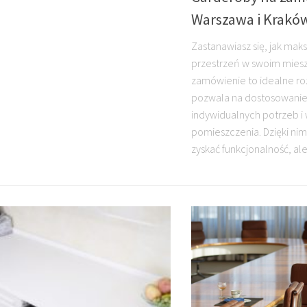
Warszawa i Krakó
Zastanawiasz się, jak mak
przestrzeń w swoim mies
zamówienie to idealne ro
pozwala na dostosowanie
indywidualnych potrzeb 
pomieszczenia. Dzięki nim
zyskać funkcjonalność, ale.