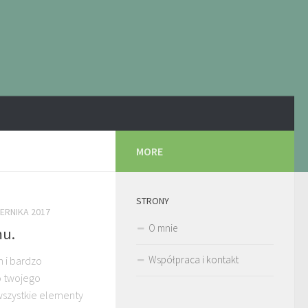
MORE
STRONY
IERNIKA 2017
O mnie
mu.
Współpraca i kontakt
h i bardzo
o twojego
wszystkie elementy