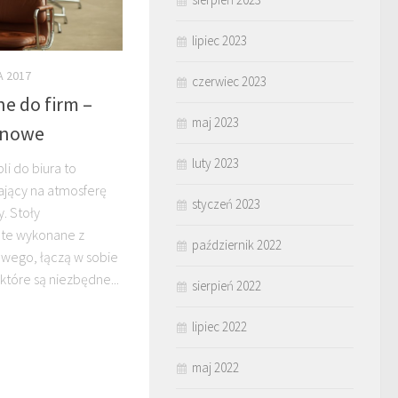
lipiec 2023
A 2017
czerwiec 2023
ne do firm –
maj 2023
osnowe
luty 2023
i do biura to
jący na atmosferę
styczeń 2023
. Stoły
 te wykonane z
październik 2022
wego, łączą w sobie
 które są niezbędne...
sierpień 2022
lipiec 2022
maj 2022