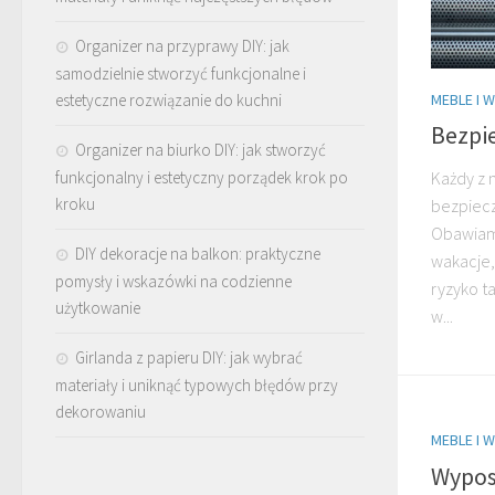
Organizer na przyprawy DIY: jak
samodzielnie stworzyć funkcjonalne i
estetyczne rozwiązanie do kuchni
MEBLE I 
Bezpi
Organizer na biurko DIY: jak stworzyć
funkcjonalny i estetyczny porządek krok po
Każdy z 
kroku
bezpiecz
Obawiam
DIY dekoracje na balkon: praktyczne
wakacje,
pomysły i wskazówki na codzienne
ryzyko t
użytkowanie
w...
Girlanda z papieru DIY: jak wybrać
materiały i uniknąć typowych błędów przy
dekorowaniu
MEBLE I 
Wypos