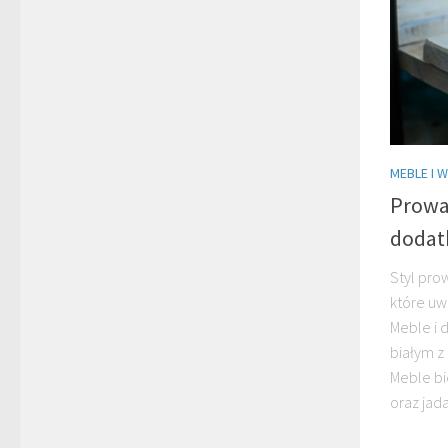
MEBLE I 
Prowan
dodatk
Styl pro
które uw
Meble i 
białym 
Meble bi
oraz jadal