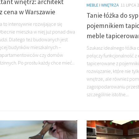
tant wnętrz: architekt
MEBLE I WNĘTRZA
11 LIPCA 
z cena w Warszawie
Tanie łóżka do sypi
 to intensywnie rozwijające się
pojemnikiem tapi
Obecnie mieszka w niej już ponad dwa
meble tapicerowan
ludzi. Dlatego też budowanych jest
ęcej budynków mieszkalnych –
Szukasz idealnego łóżka do
 apartamentowców czy domów
połączy funkcjonalność z 
zinnych. Po prostu każdy chce mieć...
tapicerowane z pojemnik
rozwiązanie, które nie ty
wnętrze, ale również po
zagospodarowaniu przestr
szczególnie istotne...