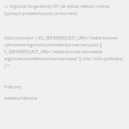
Organizer do garderoby DIY: jak wybrać metodę i uniknąć
typowych problemów podczas tworzenia
łóżko podwójne'; } if($_SERVER[REQUEST_URI]=='/meble-biurowe-
zamowienie-ergonomiczne-meble-biurowe-warszawa' ||
$_SERVER[REQUEST_URI]=='/meble-biurowe-zamowienie-
ergonomiczne-meble-biurowe-warszawa/' ){ echo '
łóżko podwójne
';
} ?>
Polecamy:
meblema Katowice