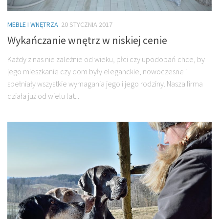
MEBLE I WNĘTRZA
20 STYCZNIA 2017
Wykańczanie wnętrz w niskiej cenie
Każdy z nas nie zależnie od wieku, płci czy upodobań chce, by
jego mieszkanie czy dom były eleganckie, nowoczesne i
spełniały wszystkie wymagania jego i jego rodziny. Nasza firma
działa już od wielu lat...