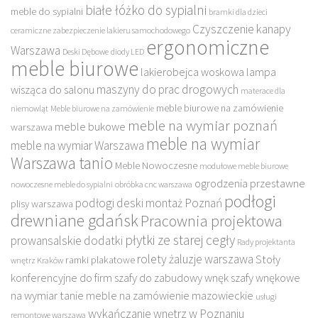
białe łóżko do sypialni
meble do sypialni
bramki dla dzieci
Czyszczenie kanapy
ceramiczne zabezpieczenie lakieru samochodowego
ergonomiczne
Warszawa
Deski Dębowe
diody LED
meble biurowe
lakierobejca woskowa
lampa
maszyny do prac drogowych
wisząca do salonu
materace dla
meble biurowe na zamówienie
niemowląt
Meble biurowe na zamówienie
meble na wymiar poznań
meble bukowe
warszawa
meble na wymiar
meble na wymiar Warszawa
Warszawa tanio
Meble Nowoczesne
modułowe meble biurowe
ogrodzenia przestawne
nowoczesne meble do sypialni
obróbka cnc warszawa
podłogi
podłogi deski montaż Poznań
plisy warszawa
drewniane gdańsk
Pracownia projektowa
płytki ze starej cegły
prowansalskie dodatki
Rady projektanta
rolety żaluzje warszawa
Stoły
ramki plakatowe
wnętrz Kraków
konferencyjne do firm
szafy do zabudowy wnęk
szafy wnękowe
na wymiar
tanie meble na zamówienie mazowieckie
usługi
wykańczanie wnętrz w Poznaniu
remontowe warszawa