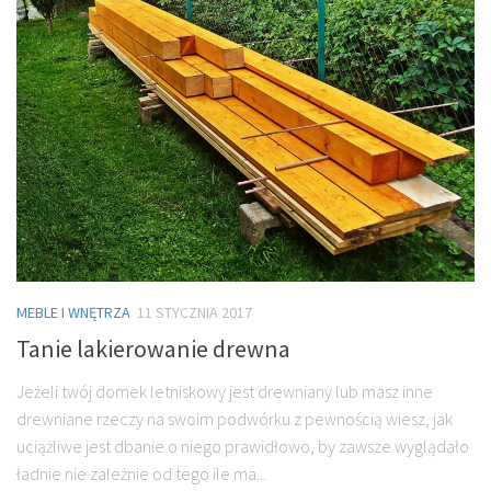
MEBLE I WNĘTRZA
11 STYCZNIA 2017
Tanie lakierowanie drewna
Jeżeli twój domek letniskowy jest drewniany lub masz inne
drewniane rzeczy na swoim podwórku z pewnością wiesz, jak
uciążliwe jest dbanie o niego prawidłowo, by zawsze wyglądało
ładnie nie zależnie od tego ile ma...