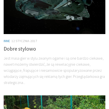
INNE
12 STYCZNIA 2017
Dobre stylowo
Jest masa gier w stylu zwanym ogame i są one bardzo ciekawe,
nawet możemy stwierdzić, że są rewelacyjnie ciekawe,
wciągające, frapujące i niesamowicie spopularyzowane przez
włodarzy zajmujących się reklamą tych gier. Przeglądarkowa gra
strategiczna...