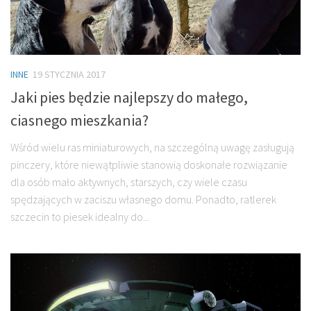
INNE
19 STYCZNIA 2017
Jaki pies będzie najlepszy do małego,
ciasnego mieszkania?
Wśród wielu ras miniaturowych, na szczególną uwagę zasługują
pinczery, które niewątpliwie stanowią doskonałe rozwiązanie
dla osób mało aktywnych, starszych, czy wiele czasu
spędzających w zaciszu własnego domu. Ponadto, ratlerek
szczecin to piesek idealny do...