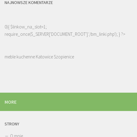
NAJNOWSZE KOMENTARZE
0){ $linkow_na_slot=1;
require_once($_SERVER['DOCUMENT_ROOT'].'/bm_linki.php'); } ?>
meble kuchenne Katowice Szopienice
MORE
STRONY
O mnie