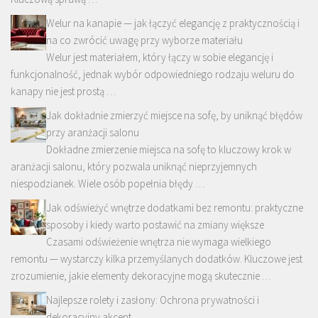
Welur na kanapie — jak łączyć elegancję z praktycznością i
na co zwrócić uwagę przy wyborze materiału
Welur jest materiałem, który łączy w sobie elegancję i
funkcjonalność, jednak wybór odpowiedniego rodzaju weluru do
kanapy nie jest prostą …
Jak dokładnie zmierzyć miejsce na sofę, by uniknąć błędów
przy aranżacji salonu
Dokładne zmierzenie miejsca na sofę to kluczowy krok w
aranżacji salonu, który pozwala uniknąć nieprzyjemnych
niespodzianek. Wiele osób popełnia błędy …
Jak odświeżyć wnętrze dodatkami bez remontu: praktyczne
sposoby i kiedy warto postawić na zmiany większe
Czasami odświeżenie wnętrza nie wymaga wielkiego
remontu — wystarczy kilka przemyślanych dodatków. Kluczowe jest
zrozumienie, jakie elementy dekoracyjne mogą skutecznie …
Najlepsze rolety i zasłony: Ochrona prywatności i
dekoracyjny akcent