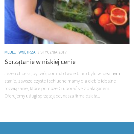
MEBLE I WNĘTRZA
3 STYCZNIA 2017
Sprzątanie w niskiej cenie
Jeżeli chcesz, by twój dom lub twoje biuro było w idealnym
stanie, zawsze czyste i schludne mamy dla ciebie idealne
rozwiązanie, które pomoże Ci uporać się z bałaganem.
Oferujemy usługi sprzątające, nasza firma działa...