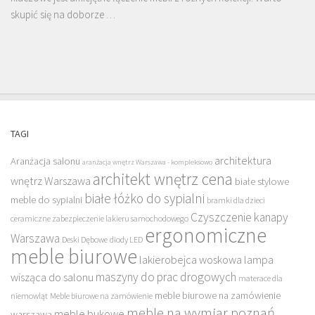
skupić się na doborze …
TAGI
architektura
Aranżacja salonu
aranżacja wnętrz Warszawa - kompleksowo
architekt wnętrz cena
wnętrz Warszawa
białe stylowe
białe łóżko do sypialni
meble do sypialni
bramki dla dzieci
Czyszczenie kanapy
ceramiczne zabezpieczenie lakieru samochodowego
ergonomiczne
Warszawa
Deski Dębowe
diody LED
meble biurowe
lakierobejca woskowa
lampa
maszyny do prac drogowych
wisząca do salonu
materace dla
meble biurowe na zamówienie
niemowląt
Meble biurowe na zamówienie
meble na wymiar poznań
meble bukowe
warszawa