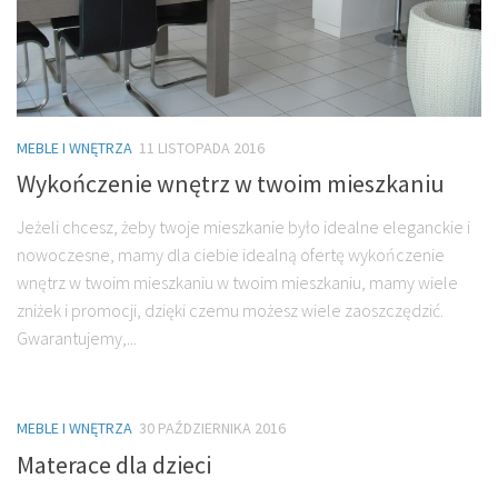
MEBLE I WNĘTRZA
11 LISTOPADA 2016
Wykończenie wnętrz w twoim mieszkaniu
Jeżeli chcesz, żeby twoje mieszkanie było idealne eleganckie i
nowoczesne, mamy dla ciebie idealną ofertę wykończenie
wnętrz w twoim mieszkaniu w twoim mieszkaniu, mamy wiele
zniżek i promocji, dzięki czemu możesz wiele zaoszczędzić.
Gwarantujemy,...
MEBLE I WNĘTRZA
30 PAŹDZIERNIKA 2016
Materace dla dzieci