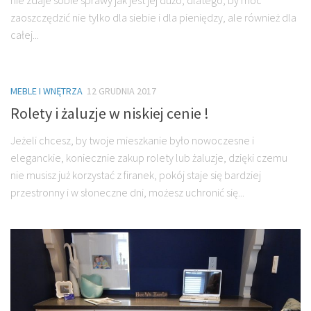
zaoszczędzić nie tylko dla siebie i dla pieniędzy, ale również dla
całej...
MEBLE I WNĘTRZA
12 GRUDNIA 2017
Rolety i żaluzje w niskiej cenie !
Jeżeli chcesz, by twoje mieszkanie było nowoczesne i
eleganckie, koniecznie zakup rolety lub żaluzje, dzięki czemu
nie musisz już korzystać z firanek, pokój staje się bardziej
przestronny i w słoneczne dni, możesz uchronić się...