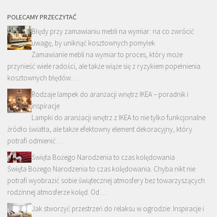
POLECAMY PRZECZYTAĆ
Błędy przy zamawianiu mebli na wymiar: na co zwrócić
uwagę, by uniknąć kosztownych pomyłek
Zamawianie mebli na wymiar to proces, który może
przynieść wiele radości, ale także wiąże się z ryzykiem popełnienia
kosztownych błędów. …
Rodzaje lampek do aranżacji wnętrz IKEA – poradnik i
inspiracje
Lampki do aranżacji wnętrz z IKEA to nie tylko funkcjonalne
źródło światła, ale także efektowny element dekoracyjny, który
potrafi odmienić …
Święta Bożego Narodzenia to czas kolędowania
Święta Bożego Narodzenia to czas kolędowania. Chyba nikt nie
potrafi wyobrazić sobie świątecznej atmosfery bez towarzyszących
rodzinnej atmosferze kolęd. Od …
Jak stworzyć przestrzeń do relaksu w ogrodzie: Inspiracje i