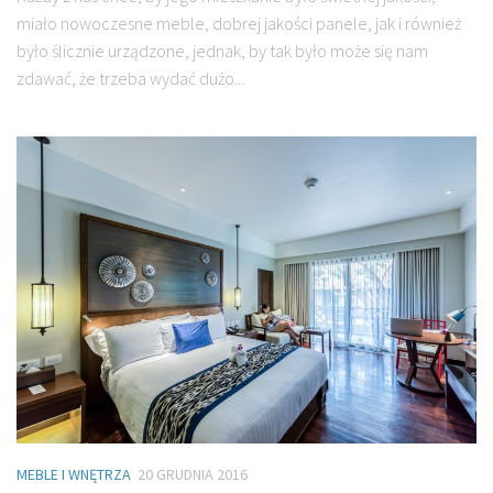
miało nowoczesne meble, dobrej jakości panele, jak i również
było ślicznie urządzone, jednak, by tak było może się nam
zdawać, że trzeba wydać dużo...
MEBLE I WNĘTRZA
20 GRUDNIA 2016