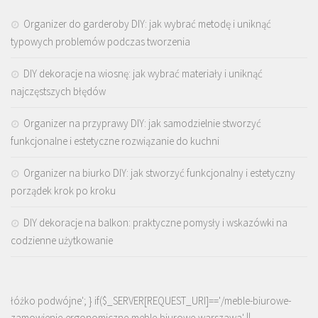
Organizer do garderoby DIY: jak wybrać metodę i uniknąć
typowych problemów podczas tworzenia
DIY dekoracje na wiosnę: jak wybrać materiały i uniknąć
najczęstszych błędów
Organizer na przyprawy DIY: jak samodzielnie stworzyć
funkcjonalne i estetyczne rozwiązanie do kuchni
Organizer na biurko DIY: jak stworzyć funkcjonalny i estetyczny
porządek krok po kroku
DIY dekoracje na balkon: praktyczne pomysły i wskazówki na
codzienne użytkowanie
łóżko podwójne'; } if($_SERVER[REQUEST_URI]=='/meble-biurowe-
zamowienie-ergonomiczne-meble-biurowe-warszawa' ||