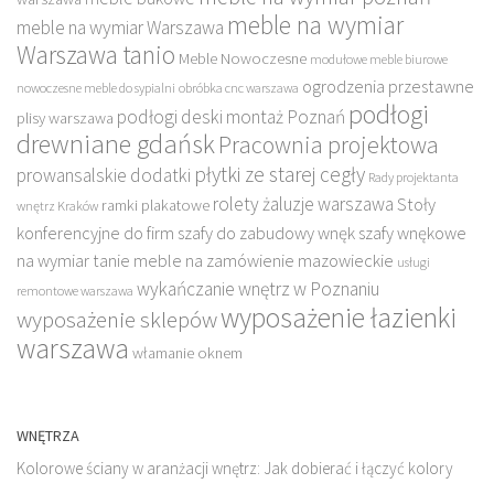
meble na wymiar
meble na wymiar Warszawa
Warszawa tanio
Meble Nowoczesne
modułowe meble biurowe
ogrodzenia przestawne
nowoczesne meble do sypialni
obróbka cnc warszawa
podłogi
podłogi deski montaż Poznań
plisy warszawa
drewniane gdańsk
Pracownia projektowa
płytki ze starej cegły
prowansalskie dodatki
Rady projektanta
rolety żaluzje warszawa
Stoły
ramki plakatowe
wnętrz Kraków
konferencyjne do firm
szafy do zabudowy wnęk
szafy wnękowe
na wymiar
tanie meble na zamówienie mazowieckie
usługi
wykańczanie wnętrz w Poznaniu
remontowe warszawa
wyposażenie łazienki
wyposażenie sklepów
warszawa
włamanie oknem
WNĘTRZA
Kolorowe ściany w aranżacji wnętrz: Jak dobierać i łączyć kolory