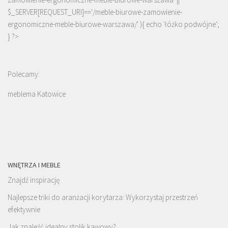
$_SERVER[REQUEST_URI]=='/meble-biurowe-zamowienie-
ergonomiczne-meble-biurowe-warszawa/' ){ echo '
łóżko podwójne
';
} ?>
Polecamy:
meblema Katowice
WNĘTRZA I MEBLE
Znajdź inspirację
Najlepsze triki do aranżacji korytarza: Wykorzystaj przestrzeń
efektywnie
Jak znaleźć idealny stolik kawowy?