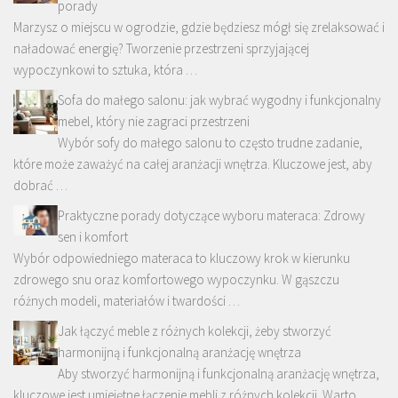
porady
Marzysz o miejscu w ogrodzie, gdzie będziesz mógł się zrelaksować i
naładować energię? Tworzenie przestrzeni sprzyjającej
wypoczynkowi to sztuka, która …
Sofa do małego salonu: jak wybrać wygodny i funkcjonalny
mebel, który nie zagraci przestrzeni
Wybór sofy do małego salonu to często trudne zadanie,
które może zaważyć na całej aranżacji wnętrza. Kluczowe jest, aby
dobrać …
Praktyczne porady dotyczące wyboru materaca: Zdrowy
sen i komfort
Wybór odpowiedniego materaca to kluczowy krok w kierunku
zdrowego snu oraz komfortowego wypoczynku. W gąszczu
różnych modeli, materiałów i twardości …
Jak łączyć meble z różnych kolekcji, żeby stworzyć
harmonijną i funkcjonalną aranżację wnętrza
Aby stworzyć harmonijną i funkcjonalną aranżację wnętrza,
kluczowe jest umiejętne łączenie mebli z różnych kolekcji. Warto