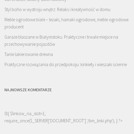
Styl boho w wystroju wnętrz: Relaks i kreatywność w domu
Meble ogrodowe białe – leżaki, hamaki ogrodowe, meble ogrodowe:
producent
Garaże blaszane w Białymstoku: Praktyczne i trwałe miejsce na
przechowywanie pojazdów
Tanie lakierowanie drewna
Praktyczne rozwiązania do przedpokoju: kinkiety i wieszaki ścienne
NAJNOWSZE KOMENTARZE
0){ $linkow_na_slot=1;
require_once($_SERVER['DOCUMENT_ROOT'].'/bm_linki.php'); } ?>