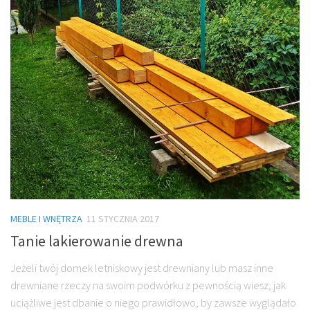
MEBLE I WNĘTRZA
11 STYCZNIA 2017
Tanie lakierowanie drewna
Jeżeli twój domek letniskowy jest drewniany lub masz inne
drewniane rzeczy na swoim podwórku z pewnością wiesz, jak
uciążliwe jest dbanie o niego prawidłowo, by zawsze wyglądało