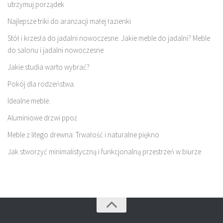
utrzymuj porządek
Najlepsze triki do aranżacji małej łazienki
Stół i krzesła do jadalni nowoczesne. Jakie meble do jadalni? Meble
do salonu i jadalni nowoczesne
Jakie studia warto wybrać?
Pokój dla rodzeństwa.
Idealne meble.
Aluminiowe drzwi ppoż
Meble z litego drewna: Trwałość i naturalne piękno
Jak stworzyć minimalistyczną i funkcjonalną przestrzeń w biurze