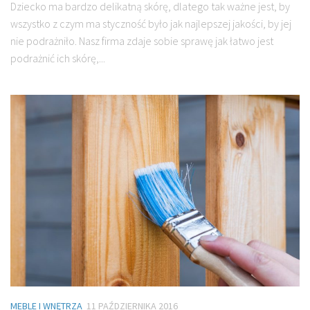
Dziecko ma bardzo delikatną skórę, dlatego tak ważne jest, by
wszystko z czym ma styczność było jak najlepszej jakości, by jej
nie podrażniło. Nasz firma zdaje sobie sprawę jak łatwo jest
podrażnić ich skórę,...
MEBLE I WNĘTRZA
11 PAŹDZIERNIKA 2016