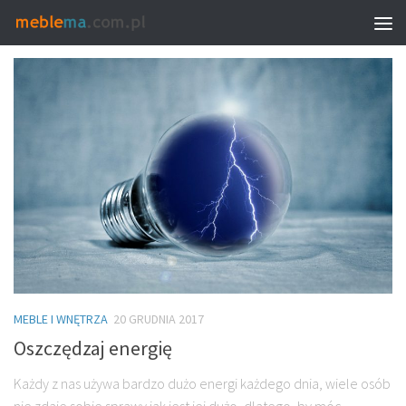
TAGGED:
MATERACE DLA NIEMOWLĄT
MEBLE I WNĘTRZA
20 GRUDNIA 2017
Oszczędzaj energię
Każdy z nas używa bardzo dużo energi każdego dnia, wiele osób
nie zdaje sobie sprawy jak jest jej dużo, dlatego, by móc