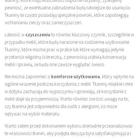
tkaniny, które mają właściwości odporne na plamy, zyskujemy
pewność, że ewentualne zabrudzenia będą łatwiejsze do usunięcia.
Tkaniny te często posiadają specjalne powłoki, które zapobiegają
wchłanianiu cieczy oraz zanieczyszczeń.
Łatwość w
czyszczeniu
to również kluczowy czynnik, szczególnie w
przypadku mebli, które będą narażone na codzienne użytkowanie.
Tkaniny, które można prać w pralce lub które wymagają jedynie
przetarcia wilgotną ściereczką, z pewnością ułatwią konserwację
mebli i sprawią, że będą one zawsze wyglądać świeżo.
Nie można zapomnieć o
komforcie użytkowania
, który wpłynie na
ogólne wrażenie podczas korzystania z mebli. Tkaniny miękkie i miłe
w dotyku zachęcają do wypoczynku i sprawiają, że korzystanie z
mebli staje się przyjemnością. Warto również zwrócić uwagę na to,
czy tkanina jest odpowiednia dla osób z alergiami, co może
wpływać na wybór materiału.
Warto zatem przed dokonaniem wyboru dokładnie przeanalizować
te właściwości tkanin, aby podjęta decyzja była satysfakcjonująca i