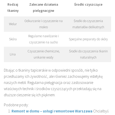
Rodzaj
Zalecane działania
Środki czyszczące
tkaniny
pielęgnacyjne
Odkurzanie i czyszczenie na
Środki do czyszczenia
Welur
mokro
materiałów delikatnych
Regularne nawilżanie i
Skóra
Specjalne preparaty do skóry
czyszczenie na sucho
Czyszczenie chemiczne,
Środki do czyszczenia tkanin
Lina
unikanie wody
naturalnych
Dbając o tkaniny tapicerskie w odpowiedni sposób, nie tylko
przedłużamy ich żywotność, ale również zachowujemy estetykę
naszych mebli. Regularna pielęgnacja oraz zastosowanie
właściwych technik i środków czyszczących przekładają się na
dłuższe cieszenie się ich pięknem.
Podobne posty:
Remont w domu – usługi remontowe Warszawa
Chciałbyś