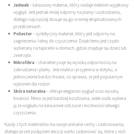
Jedwab
– luksusowy materiał, który nadaje meblom wyjątkowy
wygląd. Jest jednak mniej odporny na plamy i uszkodzenia,
dlatego najczęściej stosuje się go w mniej eksploatowanych
przestrzeniach.
Poliester
– syntetyczny materiał, który jest odporny na
zagniecenia i łatwy do czyszczenia. Dzięki temu jest często
wybierany na tapicerki w domach, gdzie znajduje się dzieci lub
zwierzęta.
Mikrofibra
– charakteryzuje się wysoką odpornością na
zabrudzenia i plamy. Jest miękka i przyjemna w dotyku, a
jednocześnie bardzo trwała, co sprawia, że jest popularnym
wyborem dla rodzin.
Skóra naturalna
– oferuje elegancki wygląd oraz wysoką
trwałość. Mimo że jest bardziej kosztowna, wiele osób wybiera
ją ze względu na luksusowe odczucie i możliwości łatwego
czyszczenia.
Każdy z tych materiałów ma swoje unikalne cechy i zastosowania,
dlatego przed podjęciem decyzji warto zastanowić się, które z nich