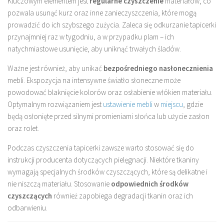
Kluczowym elementem jest
regularne czyszczenie
materiałów, co
pozwala usunąć kurz oraz inne zanieczyszczenia, które mogą
prowadzić do ich szybszego zużycia. Zaleca się odkurzanie tapicerki
przynajmniej raz w tygodniu, a w przypadku plam – ich
natychmiastowe usunięcie, aby uniknąć trwałych śladów.
Ważne jest również, aby unikać
bezpośredniego nasłonecznienia
mebli. Ekspozycja na intensywne światło słoneczne może
powodować blaknięcie kolorów oraz osłabienie włókien materiału.
Optymalnym rozwiązaniem jest
ustawienie mebli
w
miejscu
, gdzie
będą osłonięte przed silnymi promieniami słońca lub użycie zasłon
oraz rolet.
Podczas czyszczenia tapicerki zawsze warto stosować się do
instrukcji producenta dotyczących pielęgnacji. Niektóre tkaniny
wymagają specjalnych środków czyszczących, które są delikatne i
nie niszczą materiału. Stosowanie
odpowiednich środków
czyszczących
również zapobiega degradacji tkanin oraz ich
odbarwieniu.