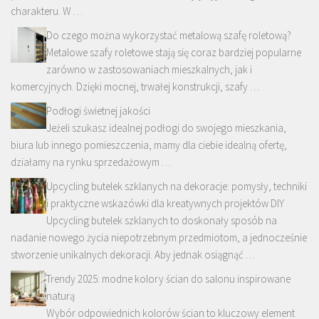
charakteru. W …
Do czego można wykorzystać metalową szafę roletową?
Metalowe szafy roletowe stają się coraz bardziej popularne
zarówno w zastosowaniach mieszkalnych, jak i
komercyjnych. Dzięki mocnej, trwałej konstrukcji, szafy …
Podłogi świetnej jakości
Jeżeli szukasz idealnej podłogi do swojego mieszkania,
biura lub innego pomieszczenia, mamy dla ciebie idealną ofertę,
działamy na rynku sprzedażowym …
Upcycling butelek szklanych na dekoracje: pomysły, techniki
i praktyczne wskazówki dla kreatywnych projektów DIY
Upcycling butelek szklanych to doskonały sposób na
nadanie nowego życia niepotrzebnym przedmiotom, a jednocześnie
stworzenie unikalnych dekoracji. Aby jednak osiągnąć …
Trendy 2025: modne kolory ścian do salonu inspirowane
naturą
Wybór odpowiednich kolorów ścian to kluczowy element