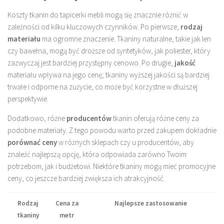
Koszty tkanin do tapicerki mebli mogą się znacznie różnić w
zależności od kilku kluczowych czynników. Po pierwsze,
rodzaj
materiału
ma ogromne znaczenie. Tkaniny naturalne, takie jak len
czy bawełna, mogą być droższe od syntetyków, jak poliester, który
zazwyczaj jest bardziej przystępny cenowo. Po drugie,
jakość
materiału wpływa na jego cenę; tkaniny wyższej jakości są bardziej
trwałe i odporne na zużycie, co może być korzystne w dłuższej
perspektywie.
Dodatkowo, różne
producentów
tkanin oferują różne ceny za
podobne materiały. Z tego powodu warto przed zakupem dokładnie
porównać ceny
w różnych sklepach czy u producentów, aby
znaleźć najlepszą opcję, która odpowiada zarówno Twoim
potrzebom, jak i budżetowi. Niektóre tkaniny mogą mieć promocyjne
ceny, co jeszcze bardziej zwiększa ich atrakcyjność.
Rodzaj
Cena za
Najlepsze zastosowanie
tkaniny
metr