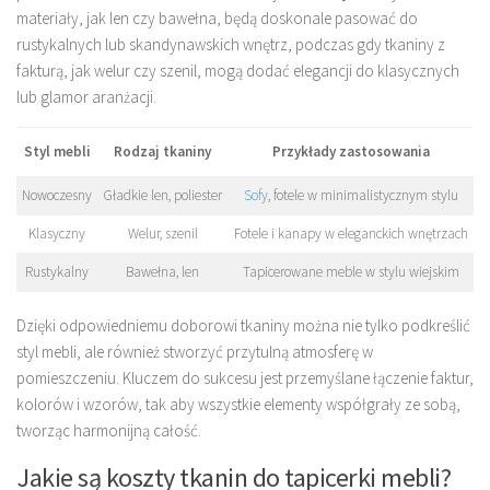
materiały, jak len czy bawełna, będą doskonale pasować do
rustykalnych lub skandynawskich wnętrz, podczas gdy tkaniny z
fakturą, jak welur czy szenil, mogą dodać elegancji do klasycznych
lub glamor aranżacji.
Styl mebli
Rodzaj tkaniny
Przykłady zastosowania
Nowoczesny
Gładkie len, poliester
Sofy
, fotele w minimalistycznym stylu
Klasyczny
Welur, szenil
Fotele i kanapy w eleganckich wnętrzach
Rustykalny
Bawełna, len
Tapicerowane meble w stylu wiejskim
Dzięki odpowiedniemu doborowi tkaniny można nie tylko podkreślić
styl mebli, ale również stworzyć przytulną atmosferę w
pomieszczeniu. Kluczem do sukcesu jest przemyślane łączenie faktur,
kolorów i wzorów, tak aby wszystkie elementy współgrały ze sobą,
tworząc harmonijną całość.
Jakie są koszty tkanin do tapicerki mebli?