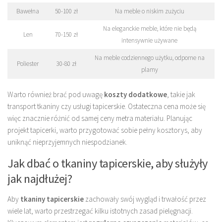
Bawełna
50-100 zł
Na meble o niskim zużyciu
Na eleganckie meble, które nie będą
Len
70-150 zł
intensywnie używane
Na meble codziennego użytku, odporne na
Poliester
30-80 zł
plamy
Warto również brać pod uwagę
koszty dodatkowe
, takie jak
transport tkaniny czy usługi tapicerskie. Ostateczna cena może się
więc znacznie różnić od samej ceny metra materiału. Planując
projekt tapicerki, warto przygotować sobie pełny kosztorys, aby
uniknąć nieprzyjemnych niespodzianek.
Jak dbać o tkaniny tapicerskie, aby służyły
jak najdłużej?
Aby
tkaniny tapicerskie
zachowały swój wygląd i trwałość przez
wiele lat, warto przestrzegać kilku istotnych zasad pielęgnacji.