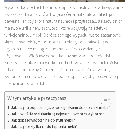
Wybór odpowiednich tkanin do tapicerki mebli to nie lada wyzwanie,
zwłaszcza dla amatorów. Bogata oferta materiałów, takich jak
bawełna, len czy skóra naturalna, może przytłaczać, a każdy z nich
ma swoje unikalne właściwości, które wpływają na estetykę i
funkcjonalność mebli. Oprócz samego wyglądu, warto zastanowić
się nad trwałością, odpornością na plamy oraz łatwością w
czyszczeniu, co ma ogromne znaczenie w codziennym
użytkowaniu. Właściwy dobór tkaniny nie tylko podkreśli styl
wnętrza, ale także zapewni komfort i długowieczność mebli. W tym
artykule pomożemy Ci zrozumieć, na co zwrócić uwagę przy
wyborze materiałów oraz jak dbać o tapicerkę, aby cieszyć się jej
pięknem przez wiele lat.
W tym artykule przeczytasz
Jakie są najpopularniejsze rodzaje tkanin do tapicerki mebli?
Jakie właściwości tkanin są najważniejsze przy wyborze?
Jak dopasować tkaninę do stylu mebli?
Jakie są koszty tkanin do tapicerki mebli?