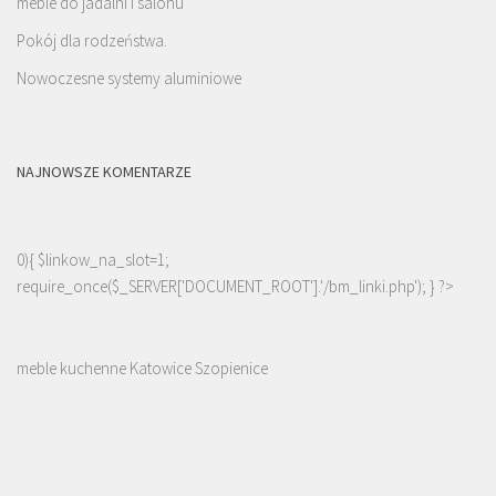
meble do jadalni i salonu
Pokój dla rodzeństwa.
Nowoczesne systemy aluminiowe
NAJNOWSZE KOMENTARZE
0){ $linkow_na_slot=1;
require_once($_SERVER['DOCUMENT_ROOT'].'/bm_linki.php'); } ?>
meble kuchenne Katowice Szopienice