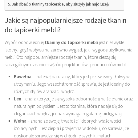
Jak dbać o tkaniny tapicerskie, aby służyły jak najdłużej?
Jakie są najpopularniejsze rodzaje tkanin
do tapicerki mebli?
Wybór odpowiedniej
tkaniny do tapicerki mebli
jest niezwykle
istotny, gdyż wpływa na zarówno wygląd, jak i wygodę użytkowania
mebli. Oto najpopularniejsze rodzaje tkanin, które cieszą się
szczególnym uznaniem wśród projektantów i producentów mebli:
Bawełna
– materiał naturalny, który jest przewiewny i łatwy w
utrzymaniu. Jego wszechstronność sprawia, że jest idealny do
różnych stylów aranżacji wnętrz.
Len
– charakteryzuje się wysoką odpornością na ścieranie oraz
naturalnym połyskiem. Jest to tkanina, która nadaje się do
eleganckich wnętrz, jednak wymaga regularnej pielęgnacji.
Wełna
– znana ze swojej trwałości i dobrych właściwości
izolacyjnych. Jest ciepła i przyjemna w dotyku, co sprawia, że
doskonale sprawdza się w chłodniejszych klimatach.