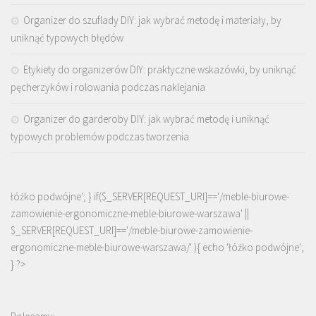
Organizer do szuflady DIY: jak wybrać metodę i materiały, by
uniknąć typowych błędów
Etykiety do organizerów DIY: praktyczne wskazówki, by uniknąć
pęcherzyków i rolowania podczas naklejania
Organizer do garderoby DIY: jak wybrać metodę i uniknąć
typowych problemów podczas tworzenia
łóżko podwójne'; } if($_SERVER[REQUEST_URI]=='/meble-biurowe-
zamowienie-ergonomiczne-meble-biurowe-warszawa' ||
$_SERVER[REQUEST_URI]=='/meble-biurowe-zamowienie-
ergonomiczne-meble-biurowe-warszawa/' ){ echo '
łóżko podwójne
';
} ?>