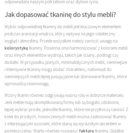
odpowiadała naszym potrzebom oraz stylowi życia.
Jak dopasować tkaninę do stylu mebli?
Wybór odpowiedniej tkaniny do mebli jest kluczowym elementem
podczas aranżacji wnętrza, który wpływa na jego ostateczny
wygląd i atmosferę. Przede wszystkim należy zwrócić uwagę na
kolorystykę
tkaniny. Powinna ona harmonizować z kolorami mebli
oraz innych elementów wystroju, takich jak ściany, podłogi czy
dodatki. W przypadku jasnych, minimalistycznych mebli, ciemniejsze
i intensywne tkaniny mogą dodać charakteru, natomiast do
ciemniejszych mebli lepiej pasują jasne lub stonowane tkaniny, które
wprowadzą równowagę.
Wzory tkanin również odgrywają ważną rolę w doborze materiału.
Jeśli meble mają skomplikowaną formę lub są bogato zdobione,
lepiej wybrać proste, jednolite tkaniny, które nie przytłoczą całości. Z
kolei do prostych, nowoczesnych mebli można zastosować tkaniny
z interesującymi wzorami, które staną się wyrazistym akcentem w
pomieszczeniu. Warto również rozważyć
fakturę
tkaniny. Gładkie