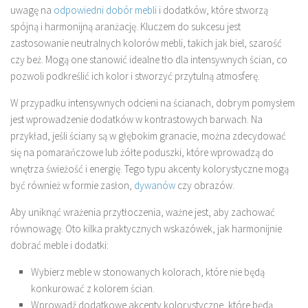
uwagę na
odpowiedni dobór mebli
i dodatków, które stworzą
spójną i harmonijną aranżację. Kluczem do sukcesu jest
zastosowanie neutralnych kolorów mebli, takich jak biel, szarość
czy beż. Mogą one stanowić idealne tło dla intensywnych ścian, co
pozwoli podkreślić ich kolor i stworzyć przytulną atmosferę.
W przypadku intensywnych odcieni na ścianach, dobrym pomysłem
jest wprowadzenie dodatków w kontrastowych barwach. Na
przykład, jeśli ściany są w głębokim granacie, można zdecydować
się na pomarańczowe lub żółte poduszki, które wprowadzą do
wnętrza świeżość i energię. Tego typu akcenty kolorystyczne mogą
być również w formie zasłon,
dywanów
czy obrazów.
Aby uniknąć wrażenia przytłoczenia, ważne jest, aby zachować
równowagę. Oto kilka praktycznych wskazówek, jak harmonijnie
dobrać meble i dodatki:
Wybierz meble w stonowanych kolorach, które nie będą
konkurować z kolorem ścian.
Wprowadź dodatkowe akcenty kolorystyczne, które będą