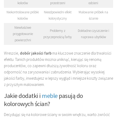
kolorów
przestrzeni
odcieni
Niekontrolowane próbki
Nieodpowiedni efekt
Malowanie próbek na
kolorów
kolorystyczny
ścianie
Niewłaściwe
Problemy z
Dokładne czyszczenie i
przygotowanie
przyczepnością farby
naprawa ubytków
powierzchni
Wreszcie,
dobór jakości farb
ma kluczowe znaczenie dla trwałości
efektu. Tanich produktów można uniknąć, kierując się renomą
producentów, co zapewni dłuższą żywotność koloru oraz
odporność na zarysowania i zabrudzenia. Wybierając wysokiej
jakości farby, inwestujesz w lepszy wygląd i mniejsze koszty związane
z przyszłym malowaniem.
Jakie dodatki i
meble
pasują do
kolorowych ścian?
Decydując się na kolorowe ściany w swoim wnętrzu, warto zwrócić