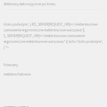
efektowną dekorację krok po kroku
łóżko podwójne'; } if($_SERVER[REQUEST_URI]=='/meble-biurowe-
zamowienie-ergonomiczne-meble-biurowe-warszawa' ||
$_SERVER[REQUEST_URI]=='/meble-biurowe-zamowienie-
ergonomiczne-meble-biurowe-warszawa/' ){ echo '
łóżko podwójne
';
} ?>
Polecamy:
meblema Katowice