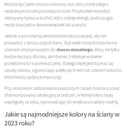
Może to być jeden mocno kolorowy mur, który kontrastuje z
neutralnymi tonami pozostałych ścian. Przykładem może być
intensywny turkus w kuchni, który nadaje energii, podczas gdy
reszta ścian jest w stonowanej bieli lub szarości.
Jednak w procesie łączenia kolorów kluczowe jest, aby nie
przesadzić z ilością użytych barw. Zbyt wiele różnych kolorów na
ścianach może prowadzić do
chaosu wizualnego
, który nie tylko
będzie męczący dla oka, ale również zredukuje wrażenie
przestronności w pomieszczeniu. Dlatego lepiej jest trzymać się
zasady umiaru, ograniczając paletę do trzech lub czterech kolorów,
które tworzą spójną kompozycję.
Przy właściwym zastosowaniu powyższych zasad, można uzyskać
zharmonizowaną i atrakcyjną przestrzeń, w której kolory będą
współgrały ze sobą, wprowadzając do wnętrza pożądany nastrój.
Jakie są najmodniejsze kolory na ściany w
2023 roku?