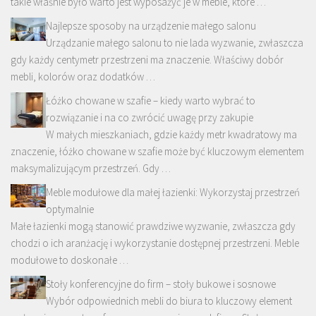
takie właśnie było warto jest wyposażyć je w meble, które …
Najlepsze sposoby na urządzenie małego salonu
Urządzanie małego salonu to nie lada wyzwanie, zwłaszcza
gdy każdy centymetr przestrzeni ma znaczenie. Właściwy dobór
mebli, kolorów oraz dodatków …
Łóżko chowane w szafie – kiedy warto wybrać to
rozwiązanie i na co zwrócić uwagę przy zakupie
W małych mieszkaniach, gdzie każdy metr kwadratowy ma
znaczenie, łóżko chowane w szafie może być kluczowym elementem
maksymalizującym przestrzeń. Gdy …
Meble modułowe dla małej łazienki: Wykorzystaj przestrzeń
optymalnie
Małe łazienki mogą stanowić prawdziwe wyzwanie, zwłaszcza gdy
chodzi o ich aranżację i wykorzystanie dostępnej przestrzeni. Meble
modułowe to doskonałe …
Stoły konferencyjne do firm – stoły bukowe i sosnowe
Wybór odpowiednich mebli do biura to kluczowy element