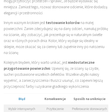
mogą przytłoczyć przestrzeń i sprawić, że będzie wydawać się
mniejsza. Zamiast tego, rozważ stonowane odcienie, które dodadzą
elegancji i przestronności.
Innym ważnym krokiem jest
testowanie kolorów
na małej
powierzchni. Zanim zdecydujesz się na dany odcień, namaluj próbkę
na ścianie, aby zobaczyć, jak prezentuje się w naturalnym świetle
oraz w różnych porach dnia. Kolor, który wydaje się idealny w
sklepie, może okazać się za ciemny lub zupełnie inny po nałożeniu
na ścianę.
Kolejnym błędem, który warto unikać, jest
niedostateczne
przygotowanie powierzchni
. Upewnij się, że ściany są czyste,
suche i pozbawione wszelkich defektów. Wszelkie ubytki należy
wypełnić, a zanieczyszczenia i tłuszcz usunąć, co zapewni lepszą
przyczepność farby i uzyskanie gładkiego wykończenia.
Błąd
Konsekwencje
Sposób na uniknięcie
Wybór intensywnych
Przytłoczenie
Preferowanie stonowanych