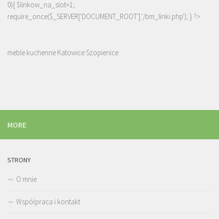
0){ $linkow_na_slot=1;
require_once($_SERVER['DOCUMENT_ROOT'].'/bm_linki.php'); } ?>
meble kuchenne Katowice Szopienice
MORE
STRONY
O mnie
Współpraca i kontakt