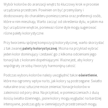
Wybór kolorów do aranżacji wnętrz to kluczowy krok w procesie
urządzania przestrzeni. Powinien on być przemyślany i
dostosowany do charakteru pomieszczenia oraz preferencji osób,
które w nim mieszkają. Warto zacząć od określenia stylu, w jakim ma
być urządzone wnętrze, ponieważ różne style mogą sugerować
różne palety kolorystyczne.
Przy tworzeniu spójnej kompozycji kolorystycznej, warto skorzystać
z tak zwanej
palety kolorystycznej
. Można na przykład wybrać
jeden kolor dominujący i zestawić go z kilkoma odcieniami jego
tonacji lub z kolorami dopełniającymi. Ważne jest, aby kolory
współgrały ze sobą i tworzyły harmonijną całość.
Podczas wyboru kolorów należy uwzględnić także
oświetlenie
,
które ma ogromny wpływ na to, jak kolory są postrzegane. Światło
naturalne oraz sztuczne może zmieniać tonacje kolorów w
zależności od pory dnia. Na przykład, w pomieszczeniach z dużą
ilością światła dziennego, jasne kolory mogą wyglądać na bardziej
intensywne, podczas gdy w ciemniejszych przestrzeniach mogą