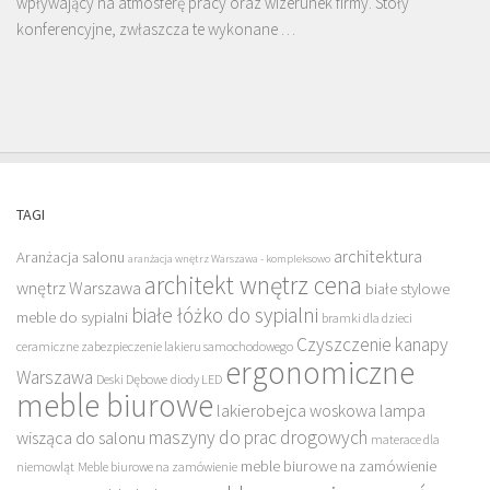
wpływający na atmosferę pracy oraz wizerunek firmy. Stoły
konferencyjne, zwłaszcza te wykonane …
TAGI
architektura
Aranżacja salonu
aranżacja wnętrz Warszawa - kompleksowo
architekt wnętrz cena
wnętrz Warszawa
białe stylowe
białe łóżko do sypialni
meble do sypialni
bramki dla dzieci
Czyszczenie kanapy
ceramiczne zabezpieczenie lakieru samochodowego
ergonomiczne
Warszawa
Deski Dębowe
diody LED
meble biurowe
lakierobejca woskowa
lampa
maszyny do prac drogowych
wisząca do salonu
materace dla
meble biurowe na zamówienie
niemowląt
Meble biurowe na zamówienie