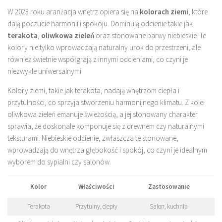
W 2023 roku aranżacja wnętrz opiera się na
kolorach ziemi
, które
dają poczucie harmonii i spokoju. Dominują odcienie takie jak
terakota
,
oliwkowa zieleń
oraz stonowane barwy niebieskie. Te
kolory nie tylko wprowadzają naturalny urok do przestrzeni, ale
również świetnie współgrają z innymi odcieniami, co czyni je
niezwykle uniwersalnymi.
Kolory ziemi, takie jak terakota, nadają wnętrzom ciepła i
przytulności, co sprzyja stworzeniu harmonijnego klimatu. Z kolei
oliwkowa zieleń emanuje świeżością, a jej stonowany charakter
sprawia, że doskonale komponuje się z drewnem czy naturalnymi
teksturami. Niebieskie odcienie, zwłaszcza te stonowane,
wprowadzają do wnętrza głębokość i spokój, co czyni je idealnym
wyborem do sypialni czy salonów.
Kolor
Właściwości
Zastosowanie
Terakota
Przytulny, ciepły
Salon, kuchnia