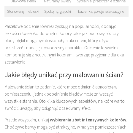
Oliwkowa zieleń
Naturalny, świeży
Sypialnia, przestrzenie dzienne
Stonowany niebieski
Spokojny, głęboki
Łazienka, pokoje relaksacyjne
Pastelowe odcienie również zyskują na popularności, dodając
lekkości i świeżości do wnętrz. Kolory takie jak pudrowy róż czy
blady błękit mogą być doskonałym akcentem, który ożywi
przestrzeń i nada jej nowoczesny charakter. Odcienie te świetnie
komponują się z neutralnymi kolorami, tworząc przyjemne dla oka
zestawienia.
Jakie błędy unikać przy malowaniu ścian?
Malowanie ścian to zadanie, które może odmienić atmosferę w
pomieszczeniu, jednak popełnienie błędów może zniweczyć
wszystkie starania. Oto kilka kluczowych aspektów, na które warto
zwrócić uwagę, aby osiągnąć oczekiwany efekt.
Przede wszystkim, unikaj
wybierania zbyt intensywnych kolorów
.
Choć żywe barwy mogą być atrakcyjne, w małych pomieszczeniach