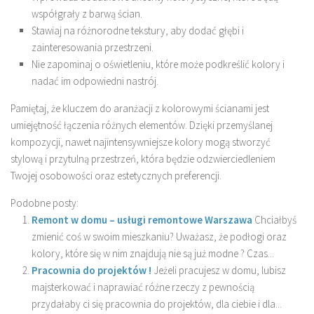
współgrały z barwą ścian.
Stawiaj na różnorodne tekstury, aby dodać głębi i
zainteresowania przestrzeni.
Nie zapominaj o oświetleniu, które może podkreślić kolory i
nadać im odpowiedni nastrój.
Pamiętaj, że kluczem do aranżacji z kolorowymi ścianami jest
umiejętność łączenia różnych elementów. Dzięki przemyślanej
kompozycji, nawet najintensywniejsze kolory mogą stworzyć
stylową i przytulną przestrzeń, która będzie odzwierciedleniem
Twojej osobowości oraz estetycznych preferencji.
Podobne posty:
Remont w domu – usługi remontowe Warszawa
Chciałbyś
zmienić coś w swoim mieszkaniu? Uważasz, że podłogi oraz
kolory, które się w nim znajdują nie są już modne ? Czas...
Pracownia do projektów !
Jeżeli pracujesz w domu, lubisz
majsterkować i naprawiać różne rzeczy z pewnością
przydałaby ci się pracownia do projektów, dla ciebie i dla...