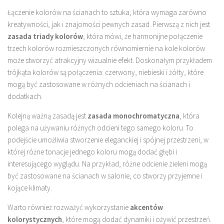
Łączenie kolorów na ścianach to sztuka, która wymaga zarówno
kreatywności, jak i znajomości pewnych zasad. Pierwszą z nich jest
zasada triady kolorów
, która mówi, że harmonijne połączenie
trzech kolorów rozmieszczonych równomiernie na kole kolorów
może stworzyć atrakcyjny wizualnie efekt. Doskonałym przykładem
trójkąta kolorów są połączenia: czerwony, niebieski i żółty, które
mogą być zastosowane w różnych odcieniach na ścianach i
dodatkach.
Kolejną ważną zasadą jest
zasada monochromatyczna
, która
polega na używaniu różnych odcieni tego samego koloru. To
podejście umożliwia stworzenie eleganckiej i spójnej przestrzeni, w
której różne tonacje jednego koloru mogą dodać głębi i
interesującego wyglądu. Na przykład, różne odcienie zieleni mogą
być zastosowane na ścianach w salonie, co stworzy przyjemne i
kojące klimaty.
Warto również rozważyć wykorzystanie
akcentów
kolorystycznych
, które mogą dodać dynamiki i ożywić przestrzeń.