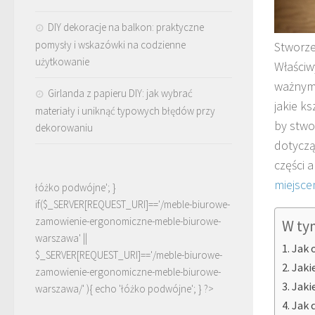
DIY dekoracje na balkon: praktyczne
pomysły i wskazówki na codzienne
Stworzen
użytkowanie
Właściw
ważnym 
Girlanda z papieru DIY: jak wybrać
jakie ks
materiały i uniknąć typowych błędów przy
by stwo
dekorowaniu
dotyczą
części 
miejsc
łóżko podwójne'; }
if($_SERVER[REQUEST_URI]=='/meble-biurowe-
zamowienie-ergonomiczne-meble-biurowe-
W ty
warszawa' ||
Jak 
$_SERVER[REQUEST_URI]=='/meble-biurowe-
Jaki
zamowienie-ergonomiczne-meble-biurowe-
Jaki
warszawa/' ){ echo '
łóżko podwójne
'; } ?>
Jak 