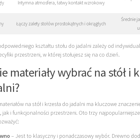
ły
Intymna atmosfera, łatwy kontakt wzrokowy
Średnie ja
ny
Łączy zalety stołów prostokątnych i okrągłych
u
dpowiedniego kształtu stołu do jadalni zależy od indywidual
cyfiki przestrzeni, w której stołujesz się na co dzień.
ie materiały wybrać na stół i 
alni?
ateriałów na stół i krzesła do jadalni ma kluczowe znaczen
, jak i funkcjonalności przestrzeni. Oto trzy najpopularniejsze
ozważyć:
ewno
– Jest to klasyczny i ponadczasowy wybór. Drewno dod