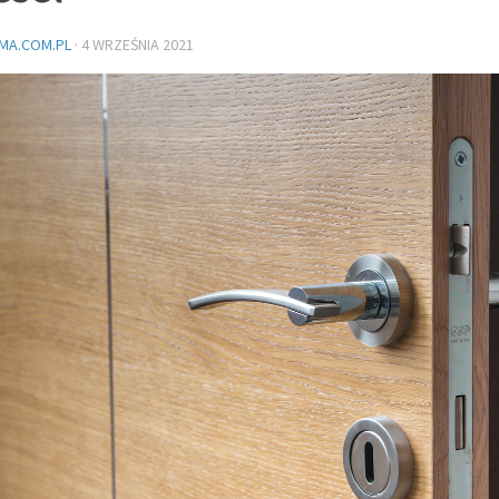
MA.COM.PL
·
4 WRZEŚNIA 2021