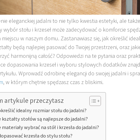
ie eleganckiej jadalni to nie tylko kwestia estetyki, ale takż
y wybór stołu i krzeseł może zadecydować o komforcie spęd
miejscu w naszym domu. Zastanawiasz się, jak określić ideal
ztałty będą najlepiej pasować do Twojej przestrzeni, oraz jaki
rzyć harmonijną całość? Odpowiedzi na te pytania oraz prak
ce dopasowania krzeseł i wyboru stylowych dodatków znajdz
artykułu. Wprowadź odrobinę elegancji do swojej jadalni i spra
em
, w którym chętnie spędzasz czas z bliskimi.
m artykule przeczytasz
określić idealny rozmiar stołu do jadalni?
e kształty stołów są najlepsze do jadalni?
e materiały wybrać na stół i krzesła do jadalni?
dopasować krzesła do stylu stołu?