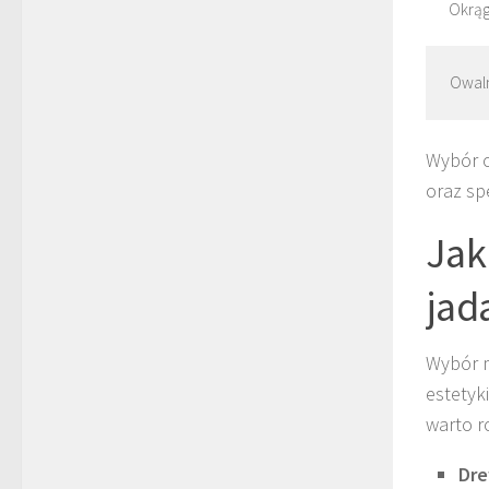
Okrąg
Owal
Wybór o
oraz spe
Jak
jad
Wybór m
estetyki
warto r
Dr