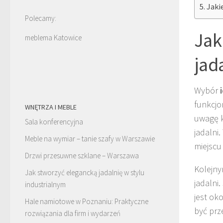
Jaki
Polecamy:
Jak
meblema Katowice
jad
Wybór
funkcjo
WNĘTRZA I MEBLE
uwagę k
Sala konferencyjna
jadalni
Meble na wymiar – tanie szafy w Warszawie
miejscu
Drzwi przesuwne szklane – Warszawa
Kolejny
Jak stworzyć elegancką jadalnię w stylu
jadalni
industrialnym
jest ok
Hale namiotowe w Poznaniu: Praktyczne
być prz
rozwiązania dla firm i wydarzeń