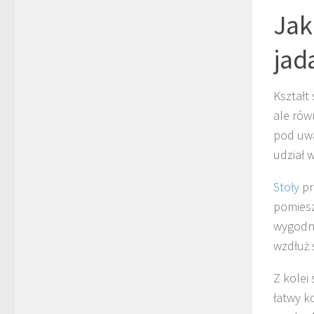
Jak
jad
Kształt
ale rów
pod uwa
udział 
Stoły
pr
pomiesz
wygodni
wzdłuż ś
Z kolei
łatwy k