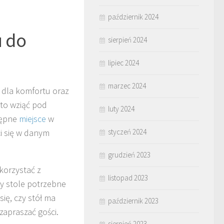
październik 2024
u do
sierpień 2024
lipiec 2024
marzec 2024
dla komfortu oraz
rto wziąć pod
luty 2024
tępne
miejsce
w
styczeń 2024
i się w danym
grudzień 2023
korzystać z
listopad 2023
zy stole potrzebne
ię, czy stół ma
październik 2023
zapraszać gości.
sierpień 2023