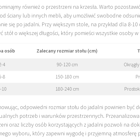
ominajmy również o przestrzeni na krzesła. Warto pozostawić
od ściany lub innych mebli, aby umożliwić swobodne odsunięc
nie się po jadalni. Przy większym stole, na przykład dla 8-10
ć stół o większej długości, który pomieści wszystkie osoby 
ba osób
Zalecany rozmiar stołu (cm)
T
2-4
90-120 cm
Okrągły
6-8
150-180 cm
Pr
-10
180-240 cm
Prostok
wując, odpowiedni rozmiar stołu do jadalni powinien być 
ualnych potrzeb i warunków przestrzennych. Przeanalizowa
zeni oraz liczby osób korzystających z jadalni pozwoli na do
ego wyboru, który zapewni wygodę i przyjemną atmosferę 