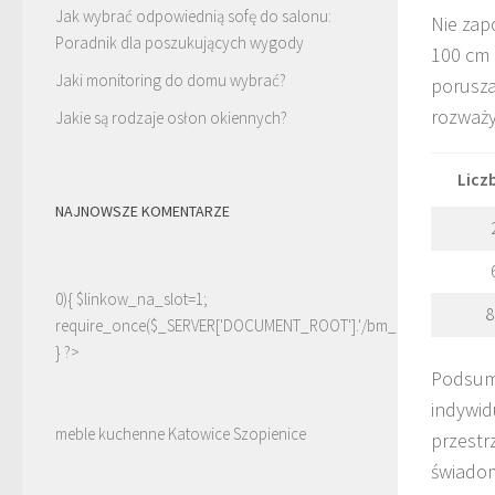
Jak wybrać odpowiednią sofę do salonu:
Nie zap
Poradnik dla poszukujących wygody
100 cm 
Jaki monitoring do domu wybrać?
porusza
rozważy
Jakie są rodzaje osłon okiennych?
Licz
NAJNOWSZE KOMENTARZE
0){ $linkow_na_slot=1;
8
require_once($_SERVER['DOCUMENT_ROOT'].'/bm_linki.php');
} ?>
Podsumo
indywid
meble kuchenne Katowice Szopienice
przestr
świadom