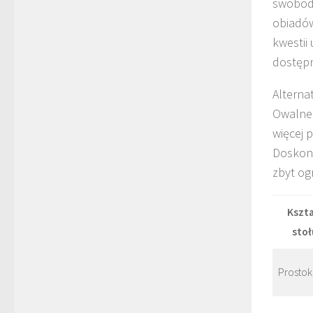
swobodn
obiadów
kwestii
dostępn
Alterna
Owalne 
więcej 
Doskona
zbyt og
Kszta
stoł
Prostok