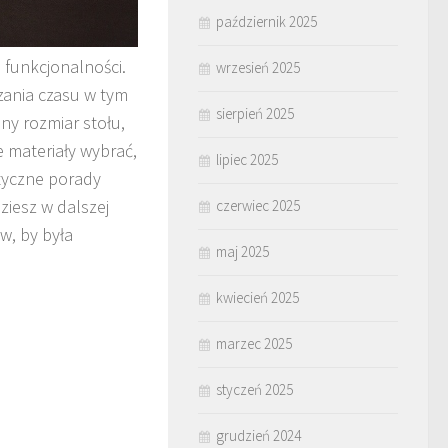
październik 2025
e funkcjonalności.
wrzesień 2025
zania czasu w tym
sierpień 2025
ny rozmiar stołu,
e materiały wybrać,
lipiec 2025
tyczne porady
iesz w dalszej
czerwiec 2025
w, by była
maj 2025
kwiecień 2025
marzec 2025
styczeń 2025
grudzień 2024