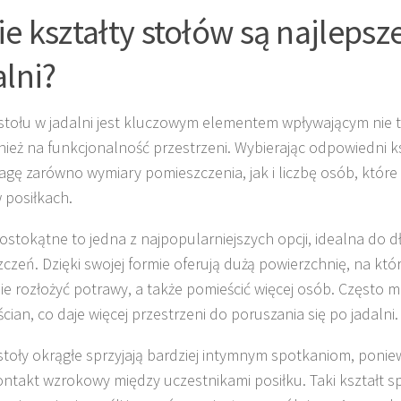
ie kształty stołów są najlepsz
alni?
 stołu w jadalni jest kluczowym elementem wpływającym nie t
nież na funkcjonalność przestrzeni. Wybierając odpowiedni ks
gę zarówno wymiary pomieszczenia, jak i liczbę osób, które 
w posiłkach.
ostokątne to jedna z najpopularniejszych opcji, idealna do d
czeń. Dzięki swojej formie oferują dużą powierzchnię, na któ
e rozłożyć potrawy, a także pomieścić więcej osób. Często m
cian, co daje więcej przestrzeni do poruszania się po jadalni.
 stoły okrągłe sprzyjają bardziej intymnym spotkaniom, ponie
ontakt wzrokowy między uczestnikami posiłku. Taki kształt sp