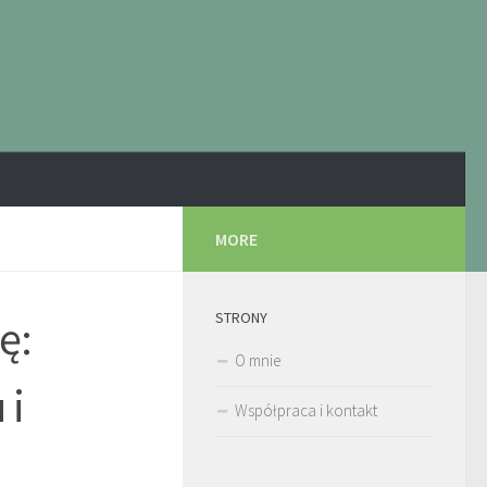
MORE
STRONY
ę:
O mnie
 i
Współpraca i kontakt