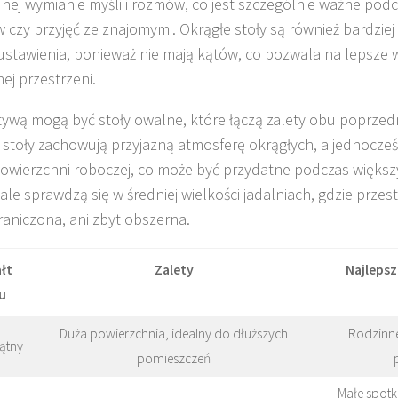
ej wymianie myśli i rozmów, co jest szczególnie ważne pod
 czy przyjęć ze znajomymi. Okrągłe stoły są również bardziej
 ustawienia, ponieważ nie mają kątów, co pozwala na lepsze 
ej przestrzeni.
tywą mogą być stoły owalne, które łączą zalety obu poprzed
stoły zachowują przyjazną atmosferę okrągłych, a jednocześn
powierzchni roboczej, co może być przydatne podczas więks
le sprawdzą się w średniej wielkości jadalniach, gdzie przestr
raniczona, ani zbyt obszerna.
łt
Zalety
Najleps
u
Duża powierzchnia, idealny do dłuższych
Rodzinne
ątny
pomieszczeń
Małe spotk