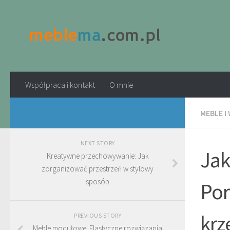
Współpraca i kontakt
O mnie
MEBLE I
NEXT STORY
Jak
Kreatywne przechowywanie: Jak
zorganizować przestrzeń w stylowy
sposób
Por
krz
PREVIOUS STORY
Meble modułowe: Elastyczne rozwiązania