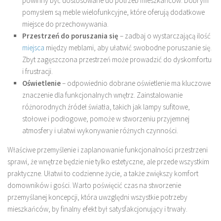
powinny być dostosowane do potrzeb mieszkańców. Dobrym
pomysłem są meble wielofunkcyjne, które oferują dodatkowe
miejsce do przechowywania.
Przestrzeń do poruszania się
– zadbaj o wystarczającą ilość
miejsca
między meblami, aby ułatwić swobodne poruszanie się.
Zbyt zagęszczona przestrzeń może prowadzić do dyskomfortu
i frustracji.
Oświetlenie
– odpowiednio dobrane oświetlenie ma kluczowe
znaczenie dla funkcjonalnych wnętrz. Zainstalowanie
różnorodnych źródeł światła, takich jak lampy sufitowe,
stołowe i podłogowe, pomoże w stworzeniu przyjemnej
atmosfery i ułatwi wykonywanie różnych czynności.
Właściwe przemyślenie i zaplanowanie funkcjonalności przestrzeni
sprawi, że wnętrze będzie nie tylko estetyczne, ale przede wszystkim
praktyczne. Ułatwi to codzienne życie, a także zwiększy komfort
domowników i gości. Warto poświęcić czas na stworzenie
przemyślanej koncepcji, która uwzględni wszystkie potrzeby
mieszkańców, by finalny efekt był satysfakcjonujący i trwały.