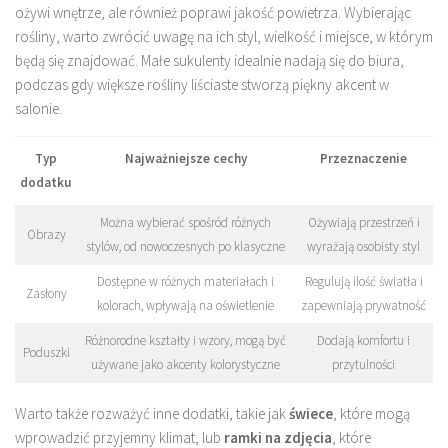
ożywi wnętrze, ale również poprawi jakość powietrza. Wybierając
rośliny, warto zwrócić uwagę na ich styl, wielkość i miejsce, w którym
będą się znajdować. Małe sukulenty idealnie nadają się do biura,
podczas gdy większe rośliny liściaste stworzą piękny akcent w
salonie.
Typ
Najważniejsze cechy
Przeznaczenie
dodatku
Można wybierać spośród różnych
Ożywiają przestrzeń i
Obrazy
stylów, od nowoczesnych po klasyczne
wyrażają osobisty styl
Dostępne w różnych materiałach i
Regulują ilość światła i
Zasłony
kolorach, wpływają na oświetlenie
zapewniają prywatność
Różnorodne kształty i wzory, mogą być
Dodają komfortu i
Poduszki
używane jako akcenty kolorystyczne
przytulności
Warto także rozważyć inne dodatki, takie jak
świece
, które mogą
wprowadzić przyjemny klimat, lub
ramki na zdjęcia
, które