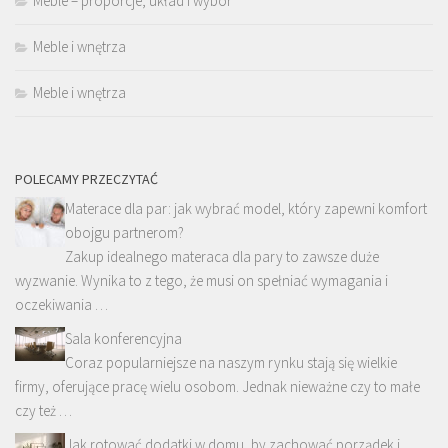
Meble – proporcje, układ i wybór
Meble i wnętrza
Meble i wnętrza
POLECAMY PRZECZYTAĆ
Materace dla par: jak wybrać model, który zapewni komfort
obojgu partnerom?
Zakup idealnego materaca dla pary to zawsze duże
wyzwanie. Wynika to z tego, że musi on spełniać wymagania i
oczekiwania …
Sala konferencyjna
Coraz popularniejsze na naszym rynku stają się wielkie
firmy, oferujące pracę wielu osobom. Jednak nieważne czy to małe
czy też …
Jak rotować dodatki w domu, by zachować porządek i