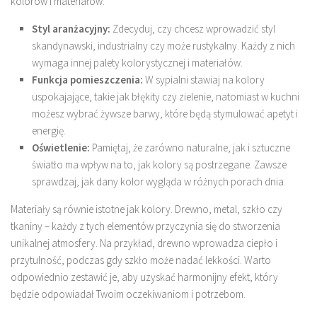
kolorów i materiałów:
Styl aranżacyjny:
Zdecyduj, czy chcesz wprowadzić styl
skandynawski, industrialny czy może rustykalny. Każdy z nich
wymaga innej palety kolorystycznej i materiałów.
Funkcja pomieszczenia:
W sypialni stawiaj na kolory
uspokajające, takie jak błękity czy zielenie, natomiast w kuchni
możesz wybrać żywsze barwy, które będą stymulować apetyt i
energię.
Oświetlenie:
Pamiętaj, że zarówno naturalne, jak i sztuczne
światło ma wpływ na to, jak kolory są postrzegane. Zawsze
sprawdzaj, jak dany kolor wygląda w różnych porach dnia.
Materiały są równie istotne jak kolory. Drewno, metal, szkło czy
tkaniny – każdy z tych elementów przyczynia się do stworzenia
unikalnej atmosfery. Na przykład, drewno wprowadza ciepło i
przytulność, podczas gdy szkło może nadać lekkości. Warto
odpowiednio zestawić je, aby uzyskać harmonijny efekt, który
będzie odpowiadał Twoim oczekiwaniom i potrzebom.