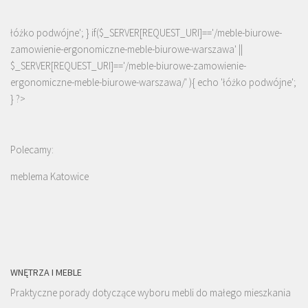
łóżko podwójne'; } if($_SERVER[REQUEST_URI]=='/meble-biurowe-
zamowienie-ergonomiczne-meble-biurowe-warszawa' ||
$_SERVER[REQUEST_URI]=='/meble-biurowe-zamowienie-
ergonomiczne-meble-biurowe-warszawa/' ){ echo '
łóżko podwójne
';
} ?>
Polecamy:
meblema Katowice
WNĘTRZA I MEBLE
Praktyczne porady dotyczące wyboru mebli do małego mieszkania