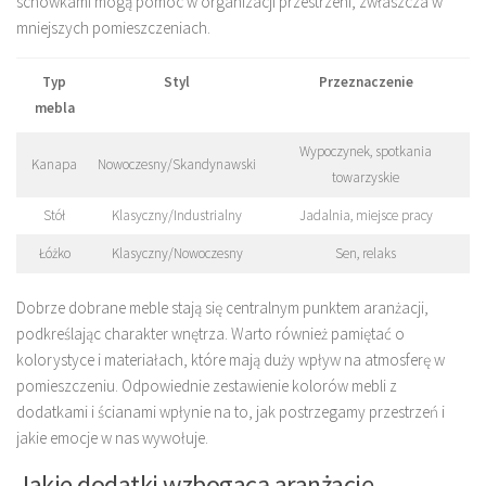
schowkami mogą pomóc w organizacji przestrzeni, zwłaszcza w
mniejszych pomieszczeniach.
Typ
Styl
Przeznaczenie
mebla
Wypoczynek, spotkania
Kanapa
Nowoczesny/Skandynawski
towarzyskie
Stół
Klasyczny/Industrialny
Jadalnia, miejsce pracy
Łóżko
Klasyczny/Nowoczesny
Sen, relaks
Dobrze dobrane meble stają się centralnym punktem aranżacji,
podkreślając charakter wnętrza. Warto również pamiętać o
kolorystyce i materiałach, które mają duży wpływ na atmosferę w
pomieszczeniu. Odpowiednie zestawienie kolorów mebli z
dodatkami i ścianami wpłynie na to, jak postrzegamy przestrzeń i
jakie emocje w nas wywołuje.
Jakie dodatki wzbogacą aranżację