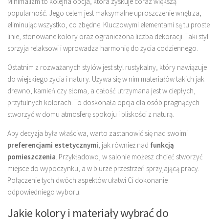
Minimalizm to kolejna opcja, która zyskuje coraz większą
popularność. Jego celem jest maksymalne uproszczenie wnętrza,
eliminując wszystko, co zbędne. Kluczowymi elementami są tu proste
linie, stonowane kolory oraz ograniczona liczba dekoracji. Taki styl
sprzyja relaksowi i wprowadza harmonię do życia codziennego.
Ostatnim z rozważanych stylów jest styl rustykalny, który nawiązuje
do wiejskiego życia i natury. Używa się w nim materiałów takich jak
drewno, kamień czy słoma, a całość utrzymana jest w ciepłych,
przytulnych kolorach. To doskonała opcja dla osób pragnących
stworzyć w domu atmosferę spokoju i bliskości z naturą.
Aby decyzja była właściwa, warto zastanowić się nad swoimi
preferencjami estetycznymi
, jak również nad
funkcją
pomieszczenia
. Przykładowo, w salonie możesz chcieć stworzyć
miejsce do wypoczynku, a w biurze przestrzeń sprzyjającą pracy.
Połączenie tych dwóch aspektów ułatwi Ci dokonanie
odpowiedniego wyboru.
Jakie kolory i materiały wybrać do