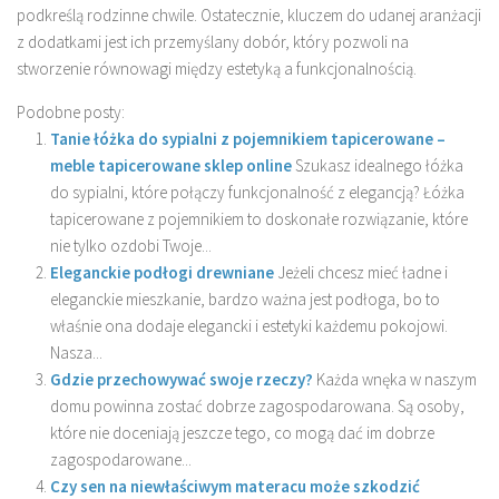
podkreślą rodzinne chwile. Ostatecznie, kluczem do udanej aranżacji
z dodatkami jest ich przemyślany dobór, który pozwoli na
stworzenie równowagi między estetyką a funkcjonalnością.
Podobne posty:
Tanie łóżka do sypialni z pojemnikiem tapicerowane –
meble tapicerowane sklep online
Szukasz idealnego łóżka
do sypialni, które połączy funkcjonalność z elegancją? Łóżka
tapicerowane z pojemnikiem to doskonałe rozwiązanie, które
nie tylko ozdobi Twoje...
Eleganckie podłogi drewniane
Jeżeli chcesz mieć ładne i
eleganckie mieszkanie, bardzo ważna jest podłoga, bo to
właśnie ona dodaje elegancki i estetyki każdemu pokojowi.
Nasza...
Gdzie przechowywać swoje rzeczy?
Każda wnęka w naszym
domu powinna zostać dobrze zagospodarowana. Są osoby,
które nie doceniają jeszcze tego, co mogą dać im dobrze
zagospodarowane...
Czy sen na niewłaściwym materacu może szkodzić