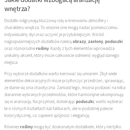
wnętrza?
Dodatki odgrywają kluczową rolę w kreowaniu atmosfery i
charakteru wnętrza. To właśnie one mogą nadać pomieszczeniu
indywidualny styl oraz uczynić je przytulniejszym. Wśród
najpopularniejszych dodatków należą
obrazy
,
zasłony
,
poduszki
oraz różnorodne
rośliny
. Każdy z tych elementów wprowadza
unikalny akcent, który może całkowicie odmienić wygląd danego
miejsca.
Przy wyborze dodatków warto kierować się umiarem. Zbyt wiele
elementów dekoracyjnych może przytłoczyć przestrzeń, sprawiając,
że stanie się ona chaotyczna. Zamiast tego, można postawić na kilka
starannie wybranych przedmiotów, które harmonijnie wkomponują
się w aranżację. Na przykład, dobierając
poduszki
, warto wybierać
te o różnych kształtach lub fakturach, ale w podobnej palecie
kolorystycznej, co zapewni spójność i elegancję.
Również
rośliny
mogą być doskonałym dodatkiem, który nie tylko