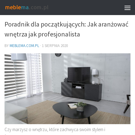
MEBLE I WNĘTRZA
Poradnik dla początkujących: Jak aranżować
wnętrza jak profesjonalista
BY
MEBLEMA.COM.PL
·
1 SIERPNIA 2020
Czy marzysz o wnętrzu, które zachwyca swoim stylem i