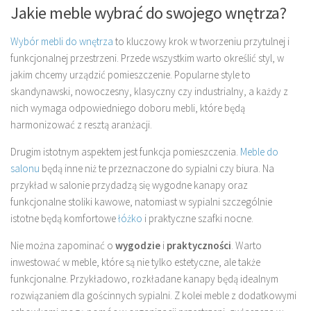
Jakie meble wybrać do swojego wnętrza?
Wybór mebli do wnętrza
to kluczowy krok w tworzeniu przytulnej i
funkcjonalnej przestrzeni. Przede wszystkim warto określić styl, w
jakim chcemy urządzić pomieszczenie. Popularne style to
skandynawski, nowoczesny, klasyczny czy industrialny, a każdy z
nich wymaga odpowiedniego doboru mebli, które będą
harmonizować z resztą aranżacji.
Drugim istotnym aspektem jest funkcja pomieszczenia.
Meble do
salonu
będą inne niż te przeznaczone do sypialni czy biura. Na
przykład w salonie przydadzą się wygodne kanapy oraz
funkcjonalne stoliki kawowe, natomiast w sypialni szczególnie
istotne będą komfortowe
łóżko
i praktyczne szafki nocne.
Nie można zapominać o
wygodzie
i
praktyczności
. Warto
inwestować w meble, które są nie tylko estetyczne, ale także
funkcjonalne. Przykładowo, rozkładane kanapy będą idealnym
rozwiązaniem dla gościnnych sypialni. Z kolei meble z dodatkowymi