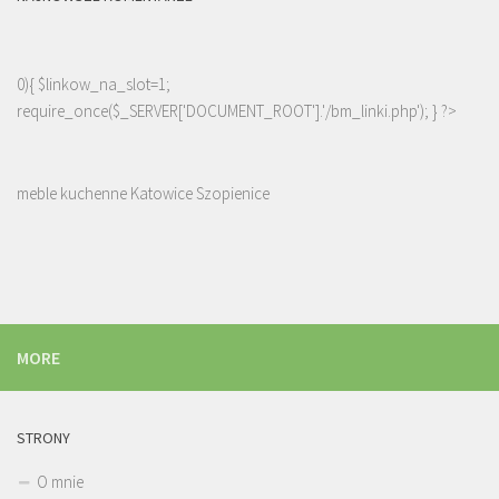
0){ $linkow_na_slot=1;
require_once($_SERVER['DOCUMENT_ROOT'].'/bm_linki.php'); } ?>
meble kuchenne Katowice Szopienice
MORE
STRONY
O mnie