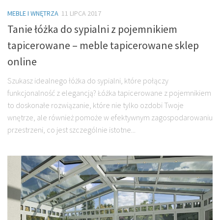
MEBLE I WNĘTRZA
11 LIPCA 2017
Tanie łóżka do sypialni z pojemnikiem
tapicerowane – meble tapicerowane sklep
online
Szukasz idealnego łóżka do sypialni, które połączy
funkcjonalność z elegancją? Łóżka tapicerowane z pojemnikiem
to doskonałe rozwiązanie, które nie tylko ozdobi Twoje
wnętrze, ale również pomoże w efektywnym zagospodarowaniu
przestrzeni, co jest szczególnie istotne...