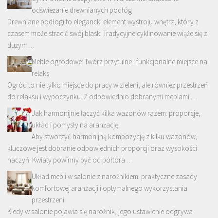
odświeżanie drewnianych podłóg
Drewniane podłogi to elegancki element wystroju wnętrz, który z
czasem może stracić swój blask. Tradycyjne cyklinowanie wiąże się z
dużym …
Meble ogrodowe: Twórz przytulne i funkcjonalne miejsce na
relaks
Ogród to nie tylko miejsce do pracy w zieleni, ale również przestrzeń
do relaksu i wypoczynku. Z odpowiednio dobranymi meblami …
Jak harmonijnie łączyć kilka wazonów razem: proporcje,
układ i pomysły na aranżację
Aby stworzyć harmonijną kompozycję z kilku wazonów,
kluczowe jest dobranie odpowiednich proporcji oraz wysokości
naczyń. Kwiaty powinny być od półtora …
Układ mebli w salonie z narożnikiem: praktyczne zasady
komfortowej aranżacji i optymalnego wykorzystania
przestrzeni
Kiedy w salonie pojawia się narożnik, jego ustawienie odgrywa