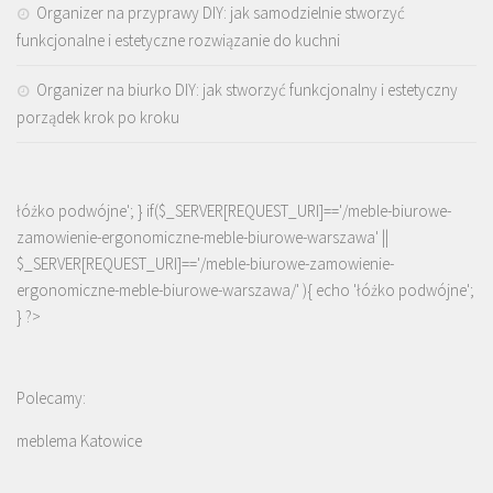
Organizer na przyprawy DIY: jak samodzielnie stworzyć
funkcjonalne i estetyczne rozwiązanie do kuchni
Organizer na biurko DIY: jak stworzyć funkcjonalny i estetyczny
porządek krok po kroku
łóżko podwójne'; } if($_SERVER[REQUEST_URI]=='/meble-biurowe-
zamowienie-ergonomiczne-meble-biurowe-warszawa' ||
$_SERVER[REQUEST_URI]=='/meble-biurowe-zamowienie-
ergonomiczne-meble-biurowe-warszawa/' ){ echo '
łóżko podwójne
';
} ?>
Polecamy:
meblema Katowice