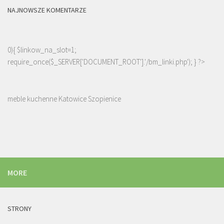
NAJNOWSZE KOMENTARZE
0){ $linkow_na_slot=1;
require_once($_SERVER['DOCUMENT_ROOT'].'/bm_linki.php'); } ?>
meble kuchenne Katowice Szopienice
MORE
STRONY