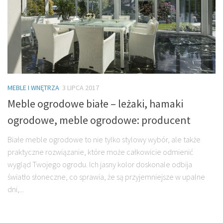
MEBLE I WNĘTRZA
3 LIPCA 2017
Meble ogrodowe białe – leżaki, hamaki
ogrodowe, meble ogrodowe: producent
Białe meble ogrodowe to nie tylko stylowy wybór, ale także
praktyczne rozwiązanie, które może całkowicie odmienić
wygląd Twojego ogrodu. Ich jasny kolor doskonale odbija
światło słoneczne, co sprawia, że są przyjemniejsze w upalne
dni,...