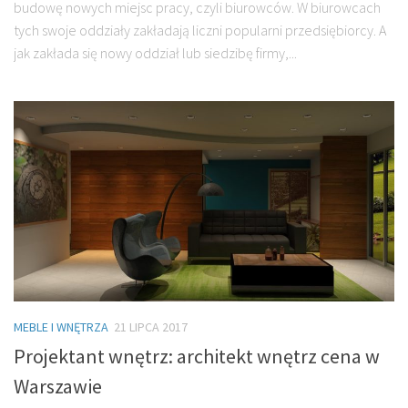
budowę nowych miejsc pracy, czyli biurowców. W biurowcach
tych swoje oddziały zakładają liczni popularni przedsiębiorcy. A
jak zakłada się nowy oddział lub siedzibę firmy,...
MEBLE I WNĘTRZA
21 LIPCA 2017
Projektant wnętrz: architekt wnętrz cena w
Warszawie