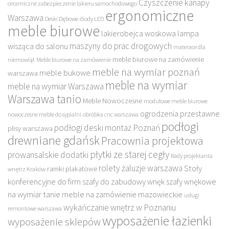
Czyszczenie kanapy
ceramiczne zabezpieczenie lakieru samochodowego
ergonomiczne
Warszawa
Deski Dębowe
diody LED
meble biurowe
lakierobejca woskowa
lampa
maszyny do prac drogowych
wisząca do salonu
materace dla
meble biurowe na zamówienie
niemowląt
Meble biurowe na zamówienie
meble na wymiar poznań
meble bukowe
warszawa
meble na wymiar
meble na wymiar Warszawa
Warszawa tanio
Meble Nowoczesne
modułowe meble biurowe
ogrodzenia przestawne
nowoczesne meble do sypialni
obróbka cnc warszawa
podłogi
podłogi deski montaż Poznań
plisy warszawa
drewniane gdańsk
Pracownia projektowa
płytki ze starej cegły
prowansalskie dodatki
Rady projektanta
rolety żaluzje warszawa
Stoły
ramki plakatowe
wnętrz Kraków
konferencyjne do firm
szafy do zabudowy wnęk
szafy wnękowe
na wymiar
tanie meble na zamówienie mazowieckie
usługi
wykańczanie wnętrz w Poznaniu
remontowe warszawa
wyposażenie łazienki
wyposażenie sklepów