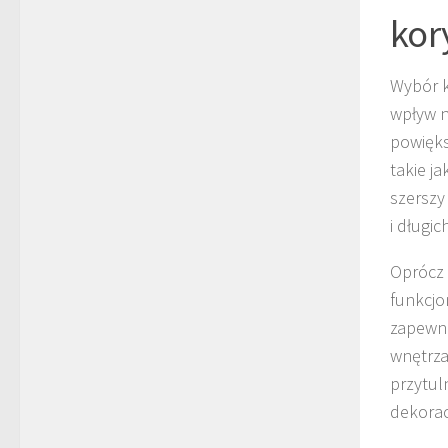
kor
Wybór k
wpływ n
powięks
takie ja
szerszy
i długi
Oprócz 
funkcjo
zapewni
wnętrza
przytul
dekorac