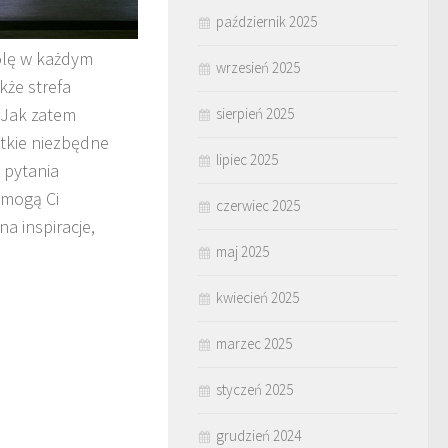
październik 2025
rolę w każdym
wrzesień 2025
kże strefa
. Jak zatem
sierpień 2025
stkie niezbędne
lipiec 2025
 pytania
omogą Ci
czerwiec 2025
a inspiracje,
maj 2025
kwiecień 2025
marzec 2025
styczeń 2025
grudzień 2024