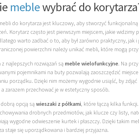
ie
meble
wybrać do korytarza
ebli do korytarza jest kluczowy, aby stworzyć funkcjonalną 
zeń. Korytarz często jest pierwszym miejscem, jakie widzimy 
latego warto zadbać o to, aby był zarówno praktyczny, jak i
raniczonej powierzchni należy unikać mebli, które mogą przy
z najlepszych rozwiązań są
meble wielofunkcyjne
. Na przy
nymi pojemnikami na buty pozwalają zaoszczędzić miejsce
niu porządku. Dzięki nim możemy wygodnie usiąść, by zdjąć 
 a zarazem przechować je w estetyczny sposób.
 dobrą opcją są
wieszaki z półkami
, które łączą kilka funkcj
chowywania drobnych przedmiotów, jak klucze czy listy, nat
iają wygodne odwieszenie kurtek i płaszczy. Dzięki takim m
za staje się uporządkowana i bardziej przyjazna.