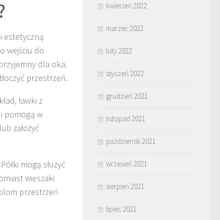
?
kwiecień 2022
marzec 2022
i estetyczną
po wejściu do
luty 2022
 przyjemny dla oka.
styczeń 2022
tłoczyć przestrzeń.
grudzień 2021
kład, ławki z
 i pomogą w
listopad 2021
lub założyć
październik 2021
i. Półki mogą służyć
wrzesień 2021
omiast wieszaki
sierpień 2021
eblom przestrzeń
lipiec 2021