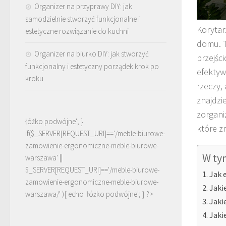
Organizer na przyprawy DIY: jak
samodzielnie stworzyć funkcjonalne i
Korytar
estetyczne rozwiązanie do kuchni
domu. 
Organizer na biurko DIY: jak stworzyć
przejśc
funkcjonalny i estetyczny porządek krok po
efektyw
kroku
rzeczy,
znajdzi
zorgani
łóżko podwójne'; }
które z
if($_SERVER[REQUEST_URI]=='/meble-biurowe-
zamowienie-ergonomiczne-meble-biurowe-
W ty
warszawa' ||
$_SERVER[REQUEST_URI]=='/meble-biurowe-
Jak 
zamowienie-ergonomiczne-meble-biurowe-
Jaki
warszawa/' ){ echo '
łóżko podwójne
'; } ?>
Jaki
Jaki