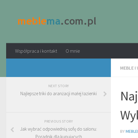
Współpraca i kontakt
O mnie
MEBLE I
NEXT STORY
Naj
Najlepsze triki do aranżacji małej łazienki
Wyk
PREVIOUS STORY
Jak wybrać odpowiednią sofę do salonu:
BY
MEBLE
Poradnik dla kupujących