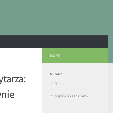
MORE
STRONY
ytarza:
O mnie
wnie
Współpraca i kontakt