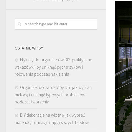
OSTATNIE WPISY
Etykiety do organizerów DIY: praktyczne
wskazówki, by uniknąć pęcherzyków i
rolowania podczas naklejania
Organizer do garderoby DIY: jak wybrać
metodę i uniknąć typowych problemów
podczas tworzenia
DIY dekoracje na wiosnę: jak wybrać
materiały i uniknąć najczęstszych błędów