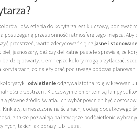
ytarza?
olorów i oświetlenia do korytarza jest kluczowy, ponieważ 
a postrzeganą przestronność i atmosferę tego miejsca. Aby 
zyć przestrzeń, warto zdecydować się na
jasne i stonowane
k biel, jasnoszary, beż czy delikatne pastele sprawiają, że kor
 i bardziej otwarty. Ciemniejsze kolory mogą przytłaczać, szc
ch korytarzach, co należy brać pod uwagę podczas planowania
kolorystyki,
oświetlenie
odgrywa istotną rolę w kreowaniu n
nalności przestrzeni. Kluczowym elementem są lampy sufito
ają główne źródło światła. Ich wybór powinien być dostosow
. Kinkiety, umieszczone na ścianach, dodają dodatkowego świ
ności, a także pozwalają na łatwiejsze podświetlenie wybra
yjnych, takich jak obrazy lub lustra.