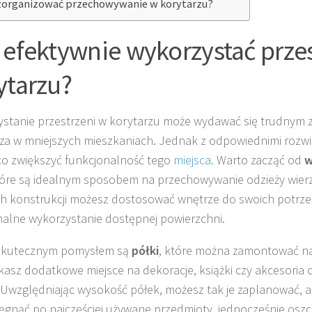
zorganizować przechowywanie w korytarzu?
 efektywnie wykorzystać prze
ytarzu?
stanie przestrzeni w korytarzu może wydawać się trudnym 
za w mniejszych mieszkaniach. Jednak z odpowiednimi rozw
o zwiększyć funkcjonalność tego
miejsca
. Warto zacząć od
w
tóre są idealnym sposobem na przechowywanie odzieży wierz
ich konstrukcji możesz dostosować wnętrze do swoich potrz
lne wykorzystanie dostępnej powierzchni.
skutecznym pomysłem są
półki
, które można zamontować na 
kasz dodatkowe miejsce na dekoracje, książki czy akcesoria
 Uwzględniając wysokość półek, możesz tak je zaplanować, 
ięgnąć po najczęściej używane przedmioty, jednocześnie oszc