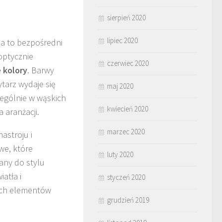
sierpień 2020
lipiec 2020
ma to bezpośredni
optycznie
czerwiec 2020
 kolory
. Barwy
ytarz wydaje się
maj 2020
zególnie w wąskich
kwiecień 2020
 aranżacji.
marzec 2020
astroju i
we, które
luty 2020
any do stylu
atła i
styczeń 2020
nych elementów
grudzień 2019