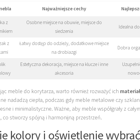
mebla
Najważniejsze cechy
Najlepsz
ka z
Osobne miejsce na obuwie, miejsce do
Idealna do
nikiem
siedzenia
zak z
Łatwy dostęp do odzieży, dodatkowe miejsce
Dobra organ
kami
na drobiazgi
lik
Estetyczna dekoracja, miejsce na klucze i inne
Uzupełni
olowy
akcesoria
nowoc
jąc meble do korytarza, warto również rozważyć ich
materia
ne nadadzą ciepła, podczas gdy meble metalowe czy szklane
sne i minimalistyczne. Ważne, aby meble współgrały z cały
, co stworzy spójną i harmonijną przestrzeń.
ie kolory i oświetlenie wybra