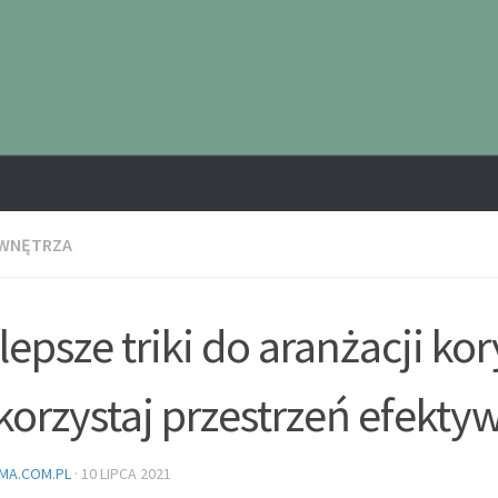
 WNĘTRZA
lepsze triki do aranżacji kor
orzystaj przestrzeń efekty
MA.COM.PL
·
10 LIPCA 2021