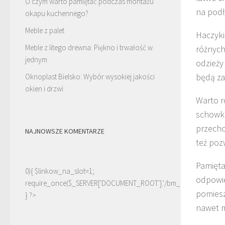
O czym warto pamiętać podczas montażu
na podł
okapu kuchennego?
Meble z palet
Haczyki
Meble z litego drewna: Piękno i trwałość w
różnych
jednym
odzieży
będą za
Oknoplast Bielsko: Wybór wysokiej jakości
okien i drzwi
Warto r
schowki
przecho
NAJNOWSZE KOMENTARZE
też poz
Pamięta
0){ $linkow_na_slot=1;
odpowie
require_once($_SERVER['DOCUMENT_ROOT'].'/bm_linki.php');
pomiesz
} ?>
nawet m