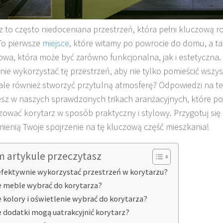
z to często niedoceniana przestrzeń, która pełni kluczową 
To pierwsze
miejsce
, które witamy po powrocie do domu, a ta
iowa, która może być zarówno funkcjonalna, jak i estetyczna
nie wykorzystać tę przestrzeń, aby nie tylko pomieścić wszy
 ale również stworzyć przytulną atmosferę? Odpowiedzi na te
esz w naszych sprawdzonych trikach aranżacyjnych, które p
zować korytarz w sposób praktyczny i stylowy. Przygotuj się n
mienią Twoje spojrzenie na tę kluczową część mieszkania!
m artykule przeczytasz
efektywnie wykorzystać przestrzeń w korytarzu?
e meble wybrać do korytarza?
e kolory i oświetlenie wybrać do korytarza?
e dodatki mogą uatrakcyjnić korytarz?