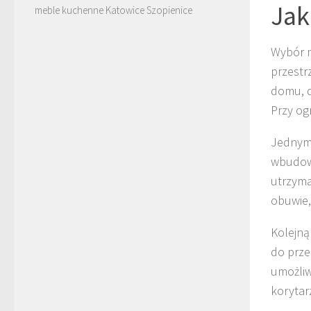
Jak
meble kuchenne Katowice Szopienice
Wybór m
przestr
domu, d
Przy og
Jednym 
wbudowa
utrzyma
obuwie,
Kolejną
do prze
umożliw
korytar