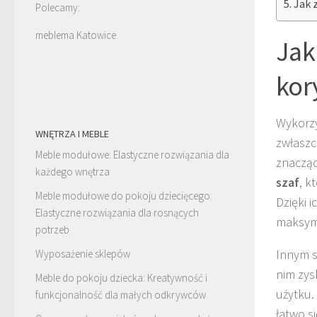
Jak 
Polecamy:
meblema Katowice
Jak
kor
Wykorzy
WNĘTRZA I MEBLE
zwłaszc
Meble modułowe: Elastyczne rozwiązania dla
znacząc
każdego wnętrza
szaf
, k
Meble modułowe do pokoju dziecięcego:
Dzięki 
Elastyczne rozwiązania dla rosnących
maksyma
potrzeb
Innym 
Wyposażenie sklepów
nim zys
Meble do pokoju dziecka: Kreatywność i
użytku.
funkcjonalność dla małych odkrywców
łatwo s