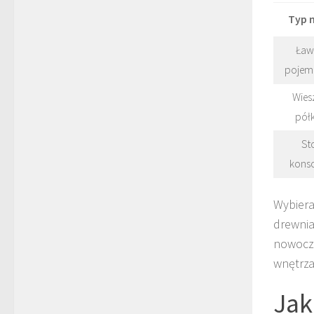
Typ 
Ław
pojem
Wies
pół
Sto
kons
Wybiera
drewnia
nowocze
wnętrza
Jak