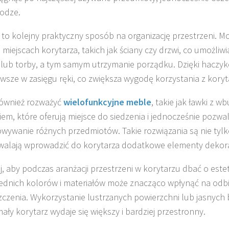
odze.
 to kolejny praktyczny sposób na organizację przestrzeni. Mo
 miejscach korytarza, takich jak ściany czy drzwi, co umożliw
 lub torby, a tym samym utrzymanie porządku. Dzięki haczy
wsze w zasięgu ręki, co zwiększa wygodę korzystania z koryt
ównież rozważyć
wielofunkcyjne meble
, takie jak ławki z
em, które oferują miejsce do siedzenia i jednocześnie pozwal
wywanie różnych przedmiotów. Takie rozwiązania są nie tylk
walają wprowadzić do korytarza dodatkowe elementy dekora
j, aby podczas aranżacji przestrzeni w korytarzu dbać o est
dnich kolorów i materiałów może znacząco wpłynąć na odbi
czenia. Wykorzystanie lustrzanych powierzchni lub jasnych 
ały korytarz wydaje się większy i bardziej przestronny.