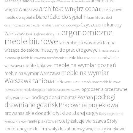
architektura
Aranżacja salonu
aranżacja wnętrz Warszawa - kompleksowo
architekt wnętrz cena
wnętrz Warszawa
białe stylowe
białe łóżko do sypialni
meble do sypialni
bramki dla dzieci
Czyszczenie kanapy
ceramiczne zabezpieczenie lakieru samochodowego
ergonomiczne
Warszawa
Deski Dębowe
diody LED
meble biurowe
lakierobejca woskowa
lampa
maszyny do prac drogowych
wisząca do salonu
materace dla
meble biurowe na zamówienie
niemowląt
Meble biurowe na zamówienie
meble na wymiar poznań
meble bukowe
warszawa
meble na wymiar
meble na wymiar Warszawa
Warszawa tanio
Meble Nowoczesne
modułowe meble biurowe
ogrodzenia przestawne
nowoczesne meble do sypialni
obróbka cnc warszawa
podłogi
podłogi deski montaż Poznań
plisy warszawa
drewniane gdańsk
Pracownia projektowa
płytki ze starej cegły
prowansalskie dodatki
Rady projektanta
rolety żaluzje warszawa
Stoły
ramki plakatowe
wnętrz Kraków
konferencyjne do firm
szafy do zabudowy wnęk
szafy wnękowe