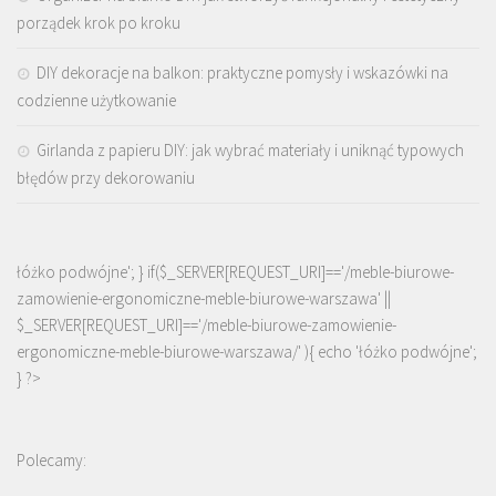
porządek krok po kroku
DIY dekoracje na balkon: praktyczne pomysły i wskazówki na
codzienne użytkowanie
Girlanda z papieru DIY: jak wybrać materiały i uniknąć typowych
błędów przy dekorowaniu
łóżko podwójne'; } if($_SERVER[REQUEST_URI]=='/meble-biurowe-
zamowienie-ergonomiczne-meble-biurowe-warszawa' ||
$_SERVER[REQUEST_URI]=='/meble-biurowe-zamowienie-
ergonomiczne-meble-biurowe-warszawa/' ){ echo '
łóżko podwójne
';
} ?>
Polecamy: