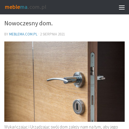
MEBLE I WNĘTRZA
Nowoczesny dom.
BY
MEBLEMA.COM.PL
·
2 SIERPNIA 2021
Wykańczając i Urządzając swój dom zależy nam na tym, aby jego