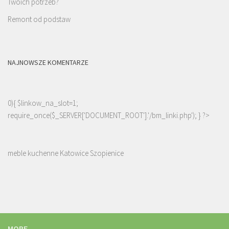
Twoich potrzeb?
Remont od podstaw
NAJNOWSZE KOMENTARZE
0){ $linkow_na_slot=1;
require_once($_SERVER['DOCUMENT_ROOT'].'/bm_linki.php'); } ?>
meble kuchenne Katowice Szopienice
MORE