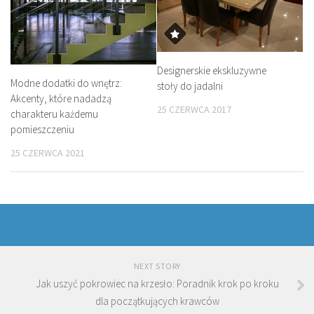
Designerskie ekskluzywne
Modne dodatki do wnętrz:
stoły do jadalni
Akcenty, które nadadzą
25 CZERWCA 2017
charakteru każdemu
pomieszczeniu
25 CZERWCA 2021
NEXT STORY
Jak uszyć pokrowiec na krzesło: Poradnik krok po kroku
dla początkujących krawców