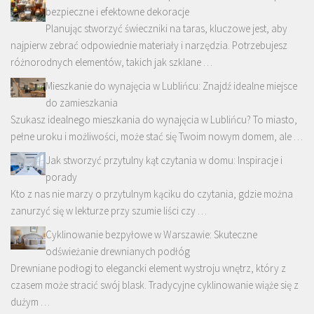
bezpieczne i efektowne dekoracje
Planując stworzyć świeczniki na taras, kluczowe jest, aby
najpierw zebrać odpowiednie materiały i narzędzia. Potrzebujesz
różnorodnych elementów, takich jak szklane …
Mieszkanie do wynajęcia w Lublińcu: Znajdź idealne miejsce
do zamieszkania
Szukasz idealnego mieszkania do wynajęcia w Lublińcu? To miasto,
pełne uroku i możliwości, może stać się Twoim nowym domem, ale …
Jak stworzyć przytulny kąt czytania w domu: Inspiracje i
porady
Kto z nas nie marzy o przytulnym kąciku do czytania, gdzie można
zanurzyć się w lekturze przy szumie liści czy …
Cyklinowanie bezpyłowe w Warszawie: Skuteczne
odświeżanie drewnianych podłóg
Drewniane podłogi to elegancki element wystroju wnętrz, który z
czasem może stracić swój blask. Tradycyjne cyklinowanie wiąże się z
dużym …