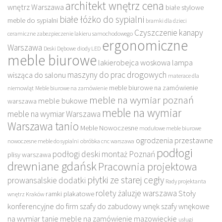
architekt wnętrz cena
wnętrz Warszawa
białe stylowe
białe łóżko do sypialni
meble do sypialni
bramki dla dzieci
Czyszczenie kanapy
ceramiczne zabezpieczenie lakieru samochodowego
ergonomiczne
Warszawa
Deski Dębowe
diody LED
meble biurowe
lakierobejca woskowa
lampa
maszyny do prac drogowych
wisząca do salonu
materace dla
meble biurowe na zamówienie
niemowląt
Meble biurowe na zamówienie
meble na wymiar poznań
meble bukowe
warszawa
meble na wymiar
meble na wymiar Warszawa
Warszawa tanio
Meble Nowoczesne
modułowe meble biurowe
ogrodzenia przestawne
nowoczesne meble do sypialni
obróbka cnc warszawa
podłogi
podłogi deski montaż Poznań
plisy warszawa
drewniane gdańsk
Pracownia projektowa
płytki ze starej cegły
prowansalskie dodatki
Rady projektanta
rolety żaluzje warszawa
Stoły
ramki plakatowe
wnętrz Kraków
konferencyjne do firm
szafy do zabudowy wnęk
szafy wnękowe
na wymiar
tanie meble na zamówienie mazowieckie
usługi