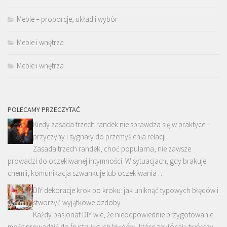
Meble – proporcje, układ i wybór
Meble i wnętrza
Meble i wnętrza
POLECAMY PRZECZYTAĆ
Kiedy zasada trzech randek nie sprawdza się w praktyce –
przyczyny i sygnały do przemyślenia relacji
Zasada trzech randek, choć popularna, nie zawsze
prowadzi do oczekiwanej intymności. W sytuacjach, gdy brakuje
chemii, komunikacja szwankuje lub oczekiwania …
DIY dekoracje krok po kroku: jak uniknąć typowych błędów i
stworzyć wyjątkowe ozdoby
Każdy pasjonat DIY wie, że nieodpowiednie przygotowanie
może prowadzić do frustrujących błędów, które zakłócają twórczy