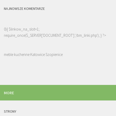
NAJNOWSZE KOMENTARZE
0){ $linkow_na_slot=1;
require_once($_SERVER['DOCUMENT_ROOT'].'/bm_linki.php'); } ?>
meble kuchenne Katowice Szopienice
MORE
STRONY