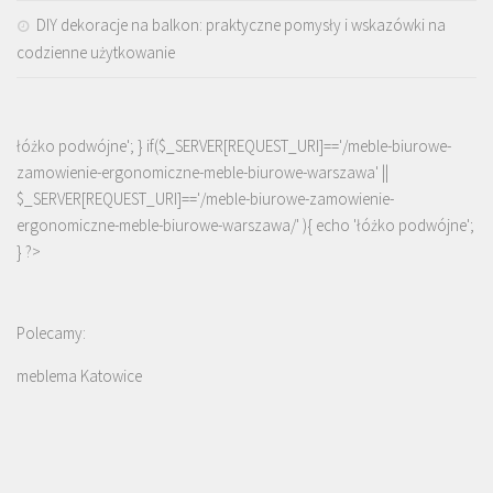
DIY dekoracje na balkon: praktyczne pomysły i wskazówki na
codzienne użytkowanie
łóżko podwójne'; } if($_SERVER[REQUEST_URI]=='/meble-biurowe-
zamowienie-ergonomiczne-meble-biurowe-warszawa' ||
$_SERVER[REQUEST_URI]=='/meble-biurowe-zamowienie-
ergonomiczne-meble-biurowe-warszawa/' ){ echo '
łóżko podwójne
';
} ?>
Polecamy:
meblema Katowice