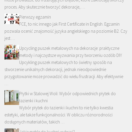
proces. Aby skutecznie tworzyć dekoracje, …
Pierwszy egzamin
FCE, to nic innego jak First Certificate in English. Egzamin
pozwala ocenić znajomość języka angielskiego na poziomie B2. Czy
jest …
Upcycling puszek metalowych na dekoracje: praktyczne
metody i najczęstsze wyzwania przy tworzeniu ozdób DIY
Upcykling puszek metalowych to świetny sposób na
stworzenie unikalnych dekoracji, jednak nieodpowiednie
przygotowanie może prowadzić do wielu frustracji. Aby efektywnie
…
Płytki w Stalowej Woli: Wybór odpowiednich płytek do
łazienki i kuchni
Wybór płytek do łazienki i kuchni to nie tylko kwestia
estetyki, ale także funkcjonalności. W obliczu różnorodności
dostępnych materiałów, takich …
Jakie meble do kuchni wybrać?