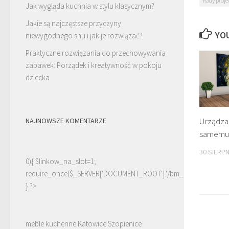
Rady proj
Jak wygląda kuchnia w stylu klasycznym?
Jakie są najczęstsze przyczyny
YOU
niewygodnego snu i jak je rozwiązać?
Praktyczne rozwiązania do przechowywania
zabawek: Porządek i kreatywność w pokoju
dziecka
Urządza
NAJNOWSZE KOMENTARZE
samemu 
30 SIERPN
0){ $linkow_na_slot=1;
require_once($_SERVER['DOCUMENT_ROOT'].'/bm_linki.php');
} ?>
meble kuchenne Katowice Szopienice