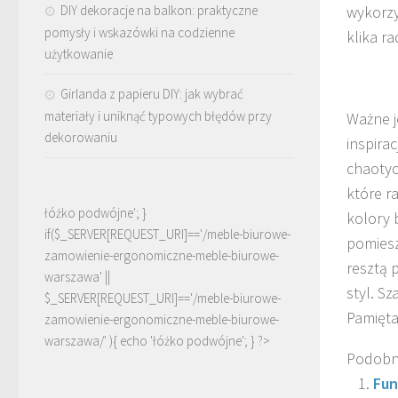
wykorzy
DIY dekoracje na balkon: praktyczne
pomysły i wskazówki na codzienne
klika r
użytkowanie
Girlanda z papieru DIY: jak wybrać
materiały i uniknąć typowych błędów przy
Ważne j
dekorowaniu
inspira
chaotyc
które r
łóżko podwójne'; }
kolory b
if($_SERVER[REQUEST_URI]=='/meble-biurowe-
pomiesz
zamowienie-ergonomiczne-meble-biurowe-
resztą 
warszawa' ||
styl. S
$_SERVER[REQUEST_URI]=='/meble-biurowe-
Pamięta
zamowienie-ergonomiczne-meble-biurowe-
warszawa/' ){ echo '
łóżko podwójne
'; } ?>
Podobn
Fun