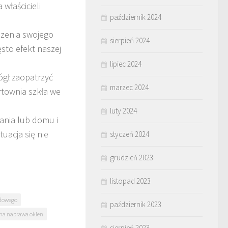
właścicieli
październik 2024
dzenia swojego
sierpień 2024
sto efekt naszej
lipiec 2024
ógł zaopatrzyć
marzec 2024
rtownia szkła we
luty 2024
ania lub domu i
uacja się nie
styczeń 2024
grudzień 2023
listopad 2023
odowego
październik 2023
lna naprawa okien
sierpień 2023