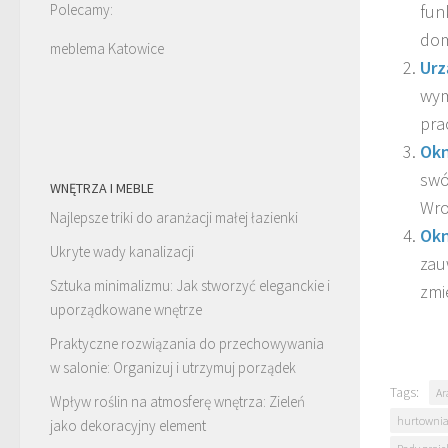
fun
Polecamy:
dom
meblema Katowice
Urz
wym
prac
Okn
swó
WNĘTRZA I MEBLE
Wroc
Najlepsze triki do aranżacji małej łazienki
Okn
Ukryte wady kanalizacji
zau
Sztuka minimalizmu: Jak stworzyć eleganckie i
zmi
uporządkowane wnętrze
Praktyczne rozwiązania do przechowywania
w salonie: Organizuj i utrzymuj porządek
Tags:
Ar
Wpływ roślin na atmosferę wnętrza: Zieleń
hurtownia
jako dekoracyjny element