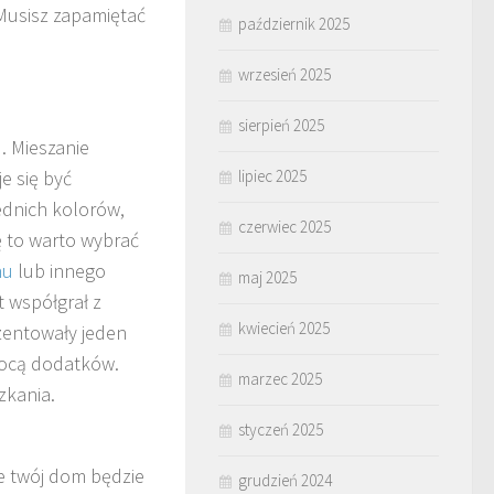
Musisz zapamiętać
październik 2025
wrzesień 2025
sierpień 2025
. Mieszanie
e się być
lipiec 2025
ednich kolorów,
czerwiec 2025
ę to warto wybrać
nu
lub innego
maj 2025
 współgrał z
kwiecień 2025
zentowały jeden
mocą dodatków.
marzec 2025
zkania.
styczeń 2025
że twój dom będzie
grudzień 2024