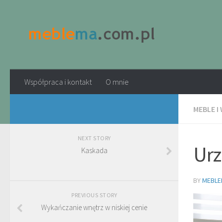
Współpraca i kontakt
O mnie
MEBLE I
NEXT STORY
Urz
Kaskada
BY
MEBLE
PREVIOUS STORY
Wykańczanie wnętrz w niskiej cenie