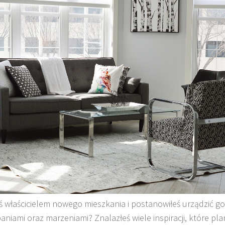
ś właścicielem nowego mieszkania i postanowiłeś urządzić go
niami oraz marzeniami? Znalazłeś wiele inspiracji, które pla