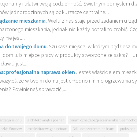
kcjonalny i ułatwi twoją codzienność. Świetnym pomysłem dla 
ów jednorodzinnych są odkurzacze centralne...
ądzanie mieszkania.
Wielu z nas staje przed zadaniem urzą
arzonego mieszkania, jednak nie każdy potrafi to zrobić. Czę
y nie jest...
a do twojego domu.
Szukasz miejsca, w którym będziesz m
j dom lub miejsce pracy w produkty stworzone ze szkła? Hu
ławiu jest...
a: profesjonalna naprawa okien
Jesteś właścicielem mieszk
ważyłeś, że w twoim domu jest chłodno i mimo ogrzewania syt
enia? Powinieneś sprawdzić,...
anżacja salonu
architekt wnętrz poznań
ceramiczne zabezpieczenie lakieru samoch
 szkła Wrocław
meble biurowe gabinetowe
Odkurzacze centralne beam
profesjona