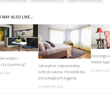
ektanta wnętrz Kraków
Stoły konferencyjne do firm
usługi remontowe warszawa
 MAY ALSO LIKE...
Dlaczego 
nie wnętrz –
meble tap
czy z pomocą?
Jak wybrać odpowiednią
27 MAJA 202
sofę do salonu: Poradnik dla
IA 2016
poszukujących wygody
14 KWIETNIA 2021