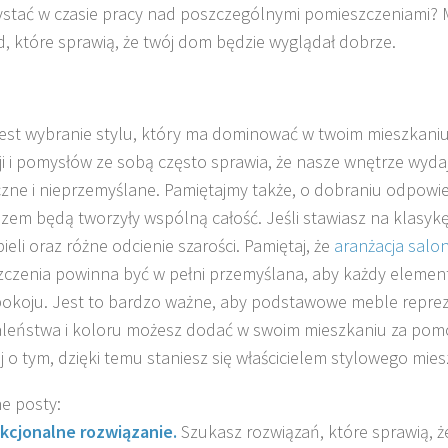
stać w czasie pracy nad poszczególnymi pomieszczeniami? 
ad, które sprawią, że twój dom będzie wyglądał dobrze.
est wybranie stylu, który ma dominować w twoim mieszkaniu
cji i pomysłów ze sobą często sprawia, że nasze wnętrze wydaj
zne i nieprzemyślane. Pamiętajmy także, o dobraniu odpowi
azem będą tworzyły wspólną całość. Jeśli stawiasz na klasyk
ieli oraz różne odcienie szarości. Pamiętaj, że
aranżacja salo
czenia powinna być w pełni przemyślana, aby każdy element
pokoju. Jest to bardzo ważne, aby podstawowe meble repre
zaleństwa i koloru możesz dodać w swoim mieszkaniu za po
j o tym, dzięki temu staniesz się właścicielem stylowego mies
e posty:
kcjonalne rozwiązanie.
Szukasz rozwiązań, które sprawią, 