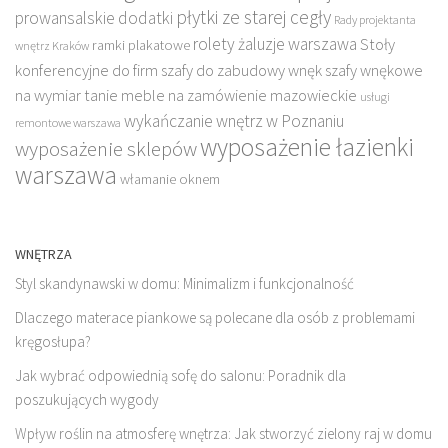
płytki ze starej cegły
prowansalskie dodatki
Rady projektanta
rolety żaluzje warszawa
Stoły
ramki plakatowe
wnętrz Kraków
konferencyjne do firm
szafy do zabudowy wnęk
szafy wnękowe
na wymiar
tanie meble na zamówienie mazowieckie
usługi
wykańczanie wnętrz w Poznaniu
remontowe warszawa
wyposażenie łazienki
wyposażenie sklepów
warszawa
włamanie oknem
WNĘTRZA
Styl skandynawski w domu: Minimalizm i funkcjonalność
Dlaczego materace piankowe są polecane dla osób z problemami
kręgosłupa?
Jak wybrać odpowiednią sofę do salonu: Poradnik dla
poszukujących wygody
Wpływ roślin na atmosferę wnętrza: Jak stworzyć zielony raj w domu