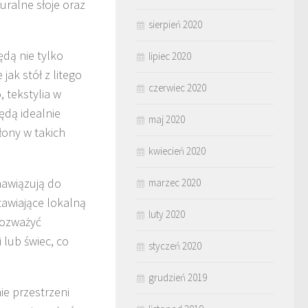
turalne słoje oraz
sierpień 2020
ędą nie tylko
lipiec 2020
jak stół z litego
czerwiec 2020
 tekstylia w
ędą idealnie
maj 2020
łony w takich
kwiecień 2020
nawiązują do
marzec 2020
tawiające lokalną
luty 2020
rozważyć
lub świec, co
styczeń 2020
grudzień 2019
e przestrzeni