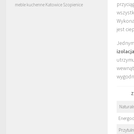
przycią
meble kuchenne Katowice Szopienice
wszystk
Wykonan
jest ci
Jednym 
izolacj
utrzymu
wewnątr
wygodny
Z
Natural
Energo
Przytul