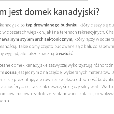
m jest domek kanadyjski?
kanadyjski to
typ drewnianego budynku
, który cieszy się 
 w obszarach wiejskich, jak i na terenach rekreacyjnych. Cha
nawalnym stylem architektonicznym
, który łączy w sobie t
snością. Takie domy często budowane są z bali, co zapewnia
ny wygląd, ale także znaczną
trwałość
.
esne domek kanadyjskie zazwyczaj wykorzystują różnorodn
zym
sosna
jest jednym z najczęściej wybieranych materiałów. D
znie się prezentuje, ale również zwiększa odporność budynk
 atmosferyczne, takie jak deszcz, śnieg czy silny wiatr. Warto
domków ma również dobrze zaplanowane izolacje, co wpływa
ania.