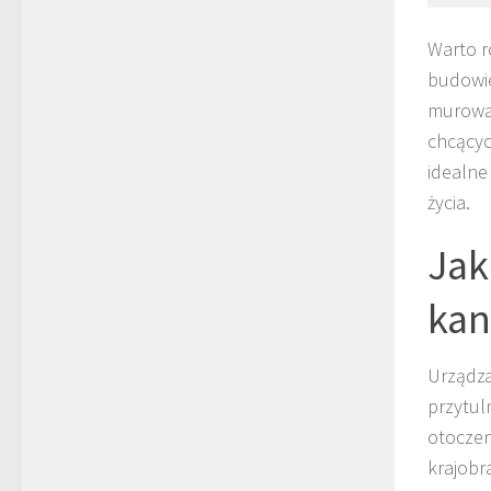
Warto r
budowie
murowan
chcącyc
idealne
życia.
Jak
kan
Urządza
przytul
otoczen
krajobr