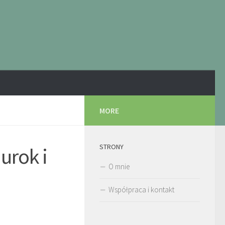
MORE
STRONY
urok i
O mnie
Współpraca i kontakt