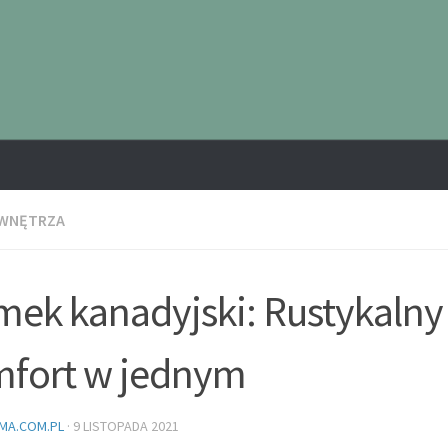
 WNĘTRZA
ek kanadyjski: Rustykalny 
fort w jednym
MA.COM.PL
·
9 LISTOPADA 2021