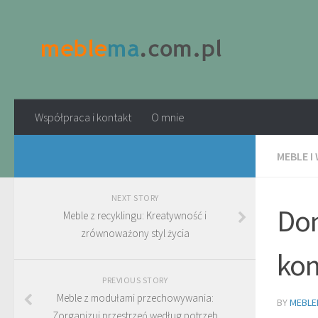
Współpraca i kontakt
O mnie
MEBLE I
NEXT STORY
Dom
Meble z recyklingu: Kreatywność i
zrównoważony styl życia
kom
PREVIOUS STORY
Meble z modułami przechowywania:
BY
MEBLE
Zorganizuj przestrzeń według potrzeb