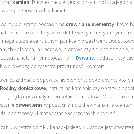
o
oraz
kamień
. Drewno nadaje ciepła i przytulności, a jego na
 tworzą niepowtarzalny klimat.
ając
meble
, warto postawić na
drewniane elementy
, które b
nalne, ale także estetyczne. Meble w stylu rustykalnym, takie 
 mogą stać się centralnym punktem przestrzeni. Dodatkowo,
nych kolorach, jak beżowe, brązowe czy zielone odcienie, b
izować z naturalnym otoczeniem.
Dywany
, poduszki czy zas
h wprowadzą do wnętrza przytulność i komfort.
ównież zadbać o odpowiednie elementy dekoracyjne, które 
Rośliny doniczkowe
, naturalne kamienie czy obrazy przeds
 faunę będą doskonałym uzupełnieniem całości. Można także 
ystanie
oświetlenia
w postaci lamp z drewnianymi akcentami 
zi dodatkowy klimat w czasie wieczornych spotkań.
zaniu wnętrza domku kanadyjskiego kluczowe jest stworzeni