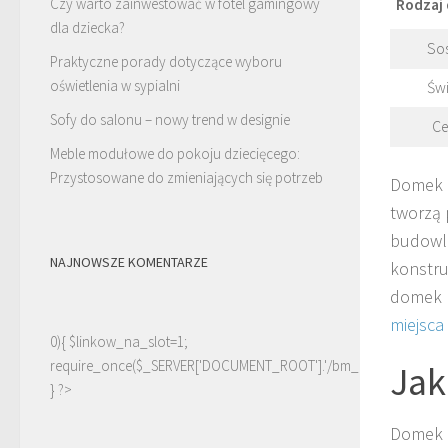
Czy warto zainwestować w fotel gamingowy
Rodzaj
dla dziecka?
So
Praktyczne porady dotyczące wyboru
oświetlenia w sypialni
Świ
Sofy do salonu – nowy trend w designie
Ce
Meble modułowe do pokoju dziecięcego:
Przystosowane do zmieniających się potrzeb
Domek k
tworzą 
budowla
NAJNOWSZE KOMENTARZE
konstru
domek k
miejsca
0){ $linkow_na_slot=1;
require_once($_SERVER['DOCUMENT_ROOT'].'/bm_linki.php');
Jak
} ?>
Domek k