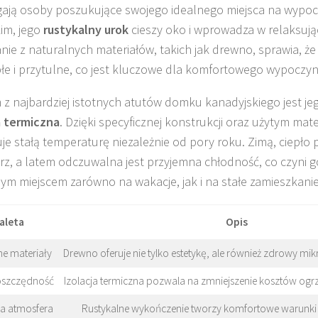
gają osoby poszukujące swojego idealnego miejsca na wypo
im, jego
rustykalny urok
cieszy oko i wprowadza w relaksując
ie z naturalnych materiałów, takich jak drewno, sprawia, 
epłe i przytulne, co jest kluczowe dla komfortowego wypoczy
z najbardziej istotnych atutów domku kanadyjskiego jest j
a termiczna
. Dzięki specyficznej konstrukcji oraz użytym ma
je stałą temperaturę niezależnie od pory roku. Zimą, ciepło 
z, a latem odczuwalna jest przyjemna chłodność, co czyni 
m miejscem zarówno na wakacje, jak i na stałe zamieszkanie
aleta
Opis
ne materiały
Drewno oferuje nie tylko estetykę, ale również zdrowy mi
oszczędność
Izolacja termiczna pozwala na zmniejszenie kosztów ogrz
na atmosfera
Rustykalne wykończenie tworzy komfortowe warunk