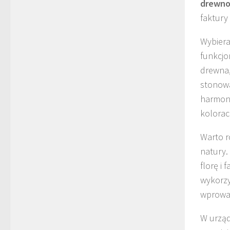
drewn
faktury
Wybier
funkcjo
drewna,
stonowa
harmon
kolorac
Warto r
natury.
florę i
wykorz
wprowad
W urząd