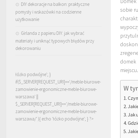
Domek k
DIY dekoracje na balkon: praktyczne
sobie r
pomysły i wskazówki na codzienne
charakt
użytkowanie
wypoczy
Girlanda z papieru DIY: jak wybrać
przytul
materiały i uniknąć typowych błędów przy
doskona
dekorowaniu
zregene
domek k
miejscu
łóżko podwójne'; }
if($_SERVER[REQUEST_URI]=='/meble-biurowe-
W ty
zamowienie-ergonomiczne-meble-biurowe-
warszawa' ||
Czym
$_SERVER[REQUEST_URI]=='/meble-biurowe-
Jaki
zamowienie-ergonomiczne-meble-biurowe-
Jak 
warszawa/' ){ echo '
łóżko podwójne
'; } ?>
Gdzi
Jaki