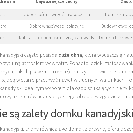
 drewna
Najważniejsze cechy
Zasto
sna
Odporność na wilgoć i uszkodzenia
Domek kanadyjs
erk
Dobre właściwości izolacyjne
Budownictwo jed
dr
Naturalna odporność na grzyby i owady
Domki letniskowe,
anadyjski często posiada
duże okna
, które wpuszczają natu
przytulną atmosferę wewnątrz. Ponadto, dzięki zastosowani
nych, takich jak wzmocnienia ścian czy odpowiednie fundam
kcje są w stanie przetrwać nawet w trudnych warunkach. To
anadyjski idealnym wyborem dla osób szukających nie tyl
do życia, ale również estetycznego obiektu w zgodzie z natur
ie są zalety domku kanadyjsk
anadyjski, znany również jako domek z drewna, oferuje sze