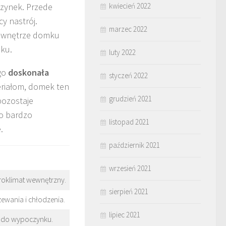
kwiecień 2022
czynek. Przede
y nastrój.
marzec 2022
że wnętrze domku
nku.
luty 2022
ego
doskonała
styczeń 2022
teriałom, domek ten
grudzień 2021
pozostaje
go bardzo
listopad 2021
.
październik 2021
wrzesień 2021
kroklimat wewnętrzny.
sierpień 2021
ewania i chłodzenia.
lipiec 2021
i do wypoczynku.