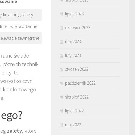
sowanie
lipiec 2023
ki, altany, tarasy
no- i wielorodzinne
czerwiec 2023
 elewacje zewnętrzne
maj 2023
ralne światło i
luty 2023
u różnych technik
styczeń 2023
enty, te
 wszystko czyni
październik 2022
ko komfortowego
sierpień 2022
ą.
iego?
lipiec 2022
maj 2022
reg
zalety
, które