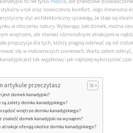
anadyjski to nie tylko
miejsce
, ale prawdziwe doświadczenie
ustykalny urok oraz nowoczesny komfort. Jego drewniana ko
erystyczny styl architektoniczny sprawiają, że staje się idea
nku w otoczeniu natury. Wybierając taki domek, można cieszy
nym wnętrzem, ale również różnorodnymi atrakcjami w najbliż
ła propozycja dla tych, którzy pragną oderwać się od codzie
rować siły w malowniczych sceneriach. Warto zatem odkryć, 
anadyjski jest tak wyjątkowy i jak najlepiej wykorzystać cza
.
m artykule przeczytasz
 jest domek kanadyjski?
e są zalety domku kanadyjskiego?
urządzić wnętrze domku kanadyjskiego?
e znaleźć domek kanadyjski na wynajem?
e atrakcje oferują okolice domku kanadyjskiego?