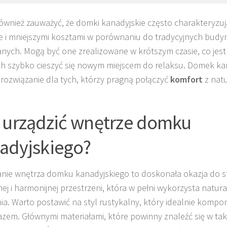
ównież zauważyć, że domki kanadyjskie często charakteryzują
 i mniejszymi kosztami w porównaniu do tradycyjnych bud
ych. Mogą być one zrealizowane w krótszym czasie, co jest 
h szybko cieszyć się nowym miejscem do relaksu. Domek kan
 rozwiązanie dla tych, którzy pragną połączyć
komfort
z nat
 urządzić wnętrze domku
adyjskiego?
nie wnętrza domku kanadyjskiego to doskonała okazja do s
nej i harmonijnej przestrzeni, która w pełni wykorzysta natur
ia. Warto postawić na styl rustykalny, który idealnie kompon
azem. Głównymi materiałami, które powinny znaleźć się w tak