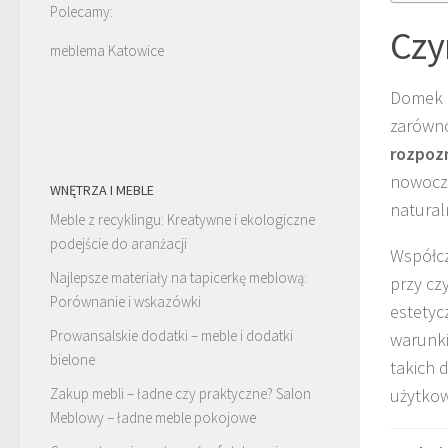
Polecamy:
Czy
meblema Katowice
Domek 
zarówno
rozpoz
nowocze
WNĘTRZA I MEBLE
natural
Meble z recyklingu: Kreatywne i ekologiczne
podejście do aranżacji
Współcz
Najlepsze materiały na tapicerkę meblową:
przy c
Porównanie i wskazówki
estetyc
Prowansalskie dodatki – meble i dodatki
warunki
bielone
takich 
Zakup mebli – ładne czy praktyczne? Salon
użytkow
Meblowy – ładne meble pokojowe