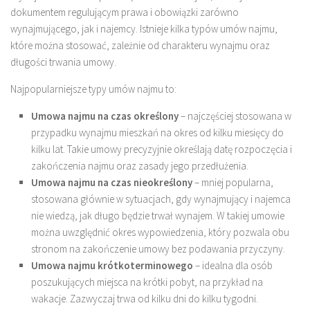
dokumentem regulującym prawa i obowiązki zarówno
wynajmującego, jak i najemcy. Istnieje kilka typów umów najmu,
które można stosować, zależnie od charakteru wynajmu oraz
długości trwania umowy.
Najpopularniejsze typy umów najmu to:
Umowa najmu na czas określony
– najczęściej stosowana w
przypadku wynajmu mieszkań na okres od kilku miesięcy do
kilku lat. Takie umowy precyzyjnie określają datę rozpoczęcia i
zakończenia najmu oraz zasady jego przedłużenia.
Umowa najmu na czas nieokreślony
– mniej popularna,
stosowana głównie w sytuacjach, gdy wynajmujący i najemca
nie wiedzą, jak długo będzie trwał wynajem. W takiej umowie
można uwzględnić okres wypowiedzenia, który pozwala obu
stronom na zakończenie umowy bez podawania przyczyny.
Umowa najmu krótkoterminowego
– idealna dla osób
poszukujących miejsca na krótki pobyt, na przykład na
wakacje. Zazwyczaj trwa od kilku dni do kilku tygodni.