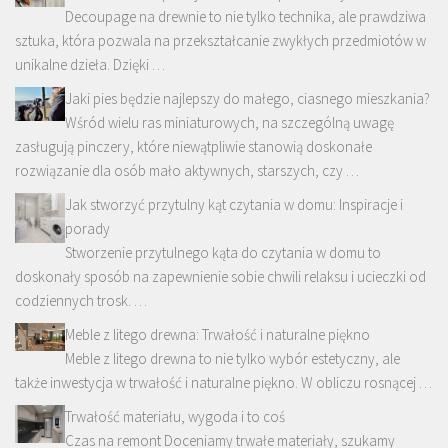
Decoupage na drewnie to nie tylko technika, ale prawdziwa
sztuka, która pozwala na przekształcanie zwykłych przedmiotów w
unikalne dzieła. Dzięki …
Jaki pies będzie najlepszy do małego, ciasnego mieszkania?
Wśród wielu ras miniaturowych, na szczególną uwagę
zasługują pinczery, które niewątpliwie stanowią doskonałe
rozwiązanie dla osób mało aktywnych, starszych, czy …
Jak stworzyć przytulny kąt czytania w domu: Inspiracje i
porady
Stworzenie przytulnego kąta do czytania w domu to
doskonały sposób na zapewnienie sobie chwili relaksu i ucieczki od
codziennych trosk. …
Meble z litego drewna: Trwałość i naturalne piękno
Meble z litego drewna to nie tylko wybór estetyczny, ale
także inwestycja w trwałość i naturalne piękno. W obliczu rosnącej …
Trwałość materiału, wygoda i to coś
Czas na remont Doceniamy trwałe materiały, szukamy