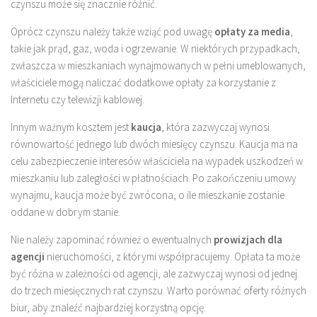
czynszu może się znacznie różnić.
Oprócz czynszu należy także wziąć pod uwagę
opłaty za media
,
takie jak prąd, gaz, woda i ogrzewanie. W niektórych przypadkach,
zwłaszcza w mieszkaniach wynajmowanych w pełni umeblowanych,
właściciele mogą naliczać dodatkowe opłaty za korzystanie z
Internetu czy telewizji kablowej.
Innym ważnym kosztem jest
kaucja
, która zazwyczaj wynosi
równowartość jednego lub dwóch miesięcy czynszu. Kaucja ma na
celu zabezpieczenie interesów właściciela na wypadek uszkodzeń w
mieszkaniu lub zaległości w płatnościach. Po zakończeniu umowy
wynajmu, kaucja może być zwrócona, o ile mieszkanie zostanie
oddane w dobrym stanie.
Nie należy zapominać również o ewentualnych
prowizjach dla
agencji
nieruchomości, z którymi współpracujemy. Opłata ta może
być różna w zależności od agencji, ale zazwyczaj wynosi od jednej
do trzech miesięcznych rat czynszu. Warto porównać oferty różnych
biur, aby znaleźć najbardziej korzystną opcję.