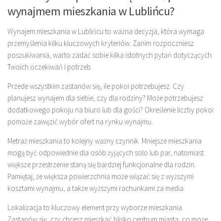
wynajmem mieszkania w Lublińcu?
Wynajem mieszkania w Lublińcu to ważna decyzja, która wymaga
przemyślenia kilku kluczowych kryteriów. Zanim rozpoczniesz
poszukiwania, warto zadać sobie kilka istotnych pytań dotyczących
Twoich oczekiwań i potrzeb.
Przede wszystkim zastanów się, ile pokoi potrzebujesz. Czy
planujesz wynajem dla siebie, czy dla rodziny? Może potrzebujesz
dodatkowego pokoju na biuro lub dla gości? Określenie liczby pokoi
pomoże zawęzić wybór ofert na rynku wynajmu.
Metraż mieszkania to kolejny ważny czynnik. Mniejsze mieszkania
mogą być odpowiednie dla osób żyjących solo lub par, natomiast
większe przestrzenie staną się bardziej funkcjonalne dla rodzin.
Pamiętaj, że większa powierzchnia może wiązać się z wyższymi
kosztami wynajmu, a także wyższymi rachunkami za media.
Lokalizacja to kluczowy element przy wyborze mieszkania.
Zastanów się, czy chcesz mieszkać blisko centrum miasta, co może