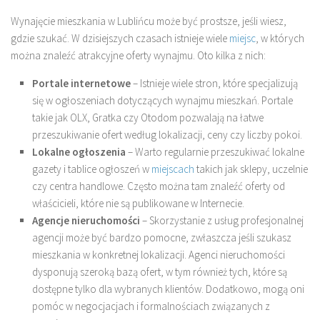
Wynajęcie mieszkania w Lublińcu może być prostsze, jeśli wiesz,
gdzie szukać. W dzisiejszych czasach istnieje wiele
miejsc
, w których
można znaleźć atrakcyjne oferty wynajmu. Oto kilka z nich:
Portale internetowe
– Istnieje wiele stron, które specjalizują
się w ogłoszeniach dotyczących wynajmu mieszkań. Portale
takie jak OLX, Gratka czy Otodom pozwalają na łatwe
przeszukiwanie ofert według lokalizacji, ceny czy liczby pokoi.
Lokalne ogłoszenia
– Warto regularnie przeszukiwać lokalne
gazety i tablice ogłoszeń w
miejscach
takich jak sklepy, uczelnie
czy centra handlowe. Często można tam znaleźć oferty od
właścicieli, które nie są publikowane w Internecie.
Agencje nieruchomości
– Skorzystanie z usług profesjonalnej
agencji może być bardzo pomocne, zwłaszcza jeśli szukasz
mieszkania w konkretnej lokalizacji. Agenci nieruchomości
dysponują szeroką bazą ofert, w tym również tych, które są
dostępne tylko dla wybranych klientów. Dodatkowo, mogą oni
pomóc w negocjacjach i formalnościach związanych z