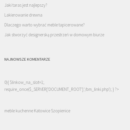
Jaki taras jest najlepszy?
Lakierowanie drewna
Dlaczego warto wybrać meble tapicerowane?
Jak stworzyć designerską przestrzeń w domowym biurze
NAJNOWSZE KOMENTARZE
0){ $linkow_na_slot=1;
require_once($_SERVER['DOCUMENT_ROOT'].'/bm_linki.php'); } ?>
meble kuchenne Katowice Szopienice