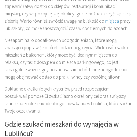
zapewnić łatwy dostęp do sklepów, restauracji i komunikacji
miejskiej, czy w spokojniejszej okolicy, gdzie można cieszyć się ciszą i
zielenią. Warto również zwrócić uwagę na bliskość do
miejsca
pracy
lub szkoły, co może zaoszczędzić czas w codziennych dojazdach.
Niezapominaj o dodatkowych udogodnieniach, które mogą
znacząco poprawić komfort codziennego życia. Wiele osób szuka
mieszkań z balkonem, który może być idealnym miejscem do
relaksu, czy też z dostępem do miejsca parkingowego, co jest
szczególnie ważne, gdy posiadasz samochód. Inne udogodnienia
mogą obejmować dostęp do pralki, windy czy wspólnej siłowni.
Dokładne określenie tych kryteriów przed rozpoczęciem
poszukiwań pomoże Ci zyskać jasno określony cel oraz zwiększy
szanse na znalezienie idealnego mieszkania w Lublińcu, które spełni
Twoje oczekiwania.
Gdzie szukać mieszkań do wynajęcia w
Lublińcu?