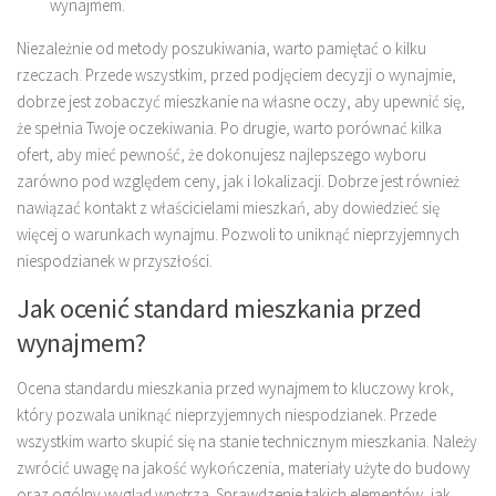
wynajmem.
Niezależnie od metody poszukiwania, warto pamiętać o kilku
rzeczach. Przede wszystkim, przed podjęciem decyzji o wynajmie,
dobrze jest zobaczyć mieszkanie na własne oczy, aby upewnić się,
że spełnia Twoje oczekiwania. Po drugie, warto porównać kilka
ofert, aby mieć pewność, że dokonujesz najlepszego wyboru
zarówno pod względem ceny, jak i lokalizacji. Dobrze jest również
nawiązać kontakt z właścicielami mieszkań, aby dowiedzieć się
więcej o warunkach wynajmu. Pozwoli to uniknąć nieprzyjemnych
niespodzianek w przyszłości.
Jak ocenić standard mieszkania przed
wynajmem?
Ocena standardu mieszkania przed wynajmem to kluczowy krok,
który pozwala uniknąć nieprzyjemnych niespodzianek. Przede
wszystkim warto skupić się na stanie technicznym mieszkania. Należy
zwrócić uwagę na jakość wykończenia, materiały użyte do budowy
oraz ogólny wygląd wnętrza. Sprawdzenie takich elementów, jak