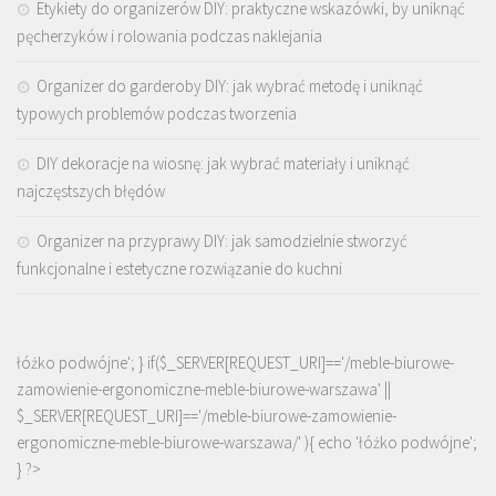
Etykiety do organizerów DIY: praktyczne wskazówki, by uniknąć
pęcherzyków i rolowania podczas naklejania
Organizer do garderoby DIY: jak wybrać metodę i uniknąć
typowych problemów podczas tworzenia
DIY dekoracje na wiosnę: jak wybrać materiały i uniknąć
najczęstszych błędów
Organizer na przyprawy DIY: jak samodzielnie stworzyć
funkcjonalne i estetyczne rozwiązanie do kuchni
łóżko podwójne'; } if($_SERVER[REQUEST_URI]=='/meble-biurowe-
zamowienie-ergonomiczne-meble-biurowe-warszawa' ||
$_SERVER[REQUEST_URI]=='/meble-biurowe-zamowienie-
ergonomiczne-meble-biurowe-warszawa/' ){ echo '
łóżko podwójne
';
} ?>