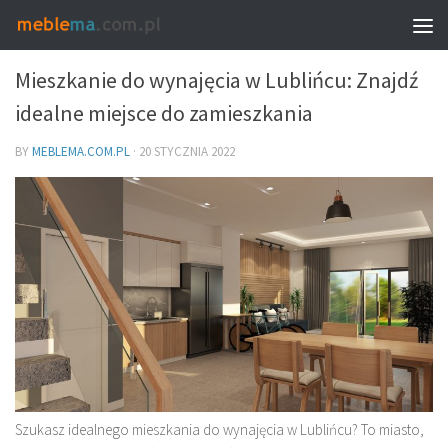
MEBLE I WNĘTRZA
Mieszkanie do wynajęcia w Lublińcu: Znajdź
idealne miejsce do zamieszkania
BY
MEBLEMA.COM.PL
·
20 STYCZNIA 2022
Szukasz idealnego mieszkania do wynajęcia w Lublińcu? To miasto,