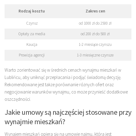
Rodzaj kosztu
Zakres cen
Czynsz
od 1000 zł do 2500 zł
Opłaty za media
od 200 zł do 500 zł
Kaucja
1-2 miesiące czynszu
Prowizja agencji
1-3 miesięczne czynsze
Warto zorientować się w średnich cenach wynajmu mieszkań w
Lublińcu, aby uniknąć przepłacania i podjąć świadomą decyzję.
Rekomendowane jest także porównanie różnych ofert oraz
negocjowanie warunków wynajmu, co może przynieść dodatkowe
oszczędności.
Jakie umowy są najczęściej stosowane przy
wynajmie mieszkań?
Wynajem mieszkań opiera się na umowie najmu, która jest