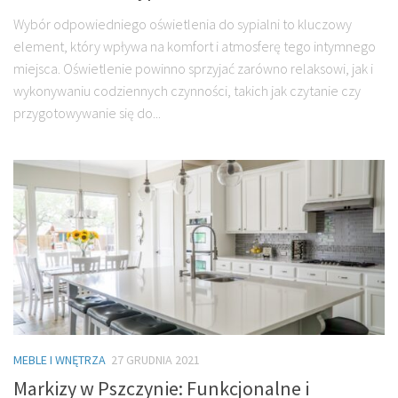
Wybór odpowiedniego oświetlenia do sypialni to kluczowy
element, który wpływa na komfort i atmosferę tego intymnego
miejsca. Oświetlenie powinno sprzyjać zarówno relaksowi, jak i
wykonywaniu codziennych czynności, takich jak czytanie czy
przygotowywanie się do...
MEBLE I WNĘTRZA
27 GRUDNIA 2021
Markizy w Pszczynie: Funkcjonalne i