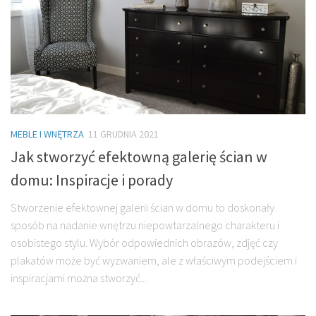
MEBLE I WNĘTRZA
11 GRUDNIA 2021
Jak stworzyć efektowną galerię ścian w
domu: Inspiracje i porady
Stworzenie efektownej galerii ścian w domu to doskonały
sposób na nadanie wnętrzu niepowtarzalnego charakteru i
osobistego stylu. Wybór odpowiednich obrazów, zdjęć czy
plakatów może być wyzwaniem, ale z właściwym podejściem i
inspiracjami można stworzyć...