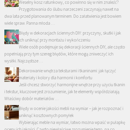
Weselny kosz ratunkowy, co powinno się w nim znaleźć?
Przygotowania do ślubu narzeczeni zaczynają nawet na
dwa lata przed planowanym terminem. Do załatwienia jest bowiem
wiele spraw. Panna młoda …
Błędy w dekoracjach ściennych DIY: przyczyny, skutki i jak
ich uniknąć przy montażu i wykończeniu
Wiele osób podejmuje się dekoracji ściennych DIY, ale często
popełniają przy tym szereg błędów, które mogą zniweczyć ich
wysiłki. Najczęstsze …
Dekorowanie wnętrza teksturami i tkaninami: jak łączyć
materiały i kolory dla harmonii i komfortu
Jeśli chcesz stworzyć harmonijne wnętrze przy użyciu tkanin
i tekstur, kluczowe jest zrozumienie, jak te elementy współdziałają.
Właściwy dobór materiałów …
Błędy w ocenie jakości mebli na wymiar – jak je rozpoznać i
uniknąć kosztownych pomyłek
Wybierając meble na wymiar, łatwo można wpaść w pułapkę
oceny ich jakości. Często niewłaściwe zrozumienie tego, na co