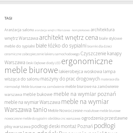
TAGI
architektura
Aranżacja salonu
aranżacja wnętrz Warszawa - kompleksowo
architekt wnętrz cena
wnętrz Warszawa
białe stylowe
białe łóżko do sypialni
meble do sypialni
bramki dla dzieci
Czyszczenie kanapy
ceramiczne zabezpieczenie lakieru samochodowego
ergonomiczne
Warszawa
Deski Dębowe
diody LED
meble biurowe
lakierobejca woskowa
lampa
maszyny do prac drogowych
wisząca do salonu
materace dla
meble biurowe na zamówienie
niemowląt
Meble biurowe na zamówienie
meble na wymiar poznań
meble bukowe
warszawa
meble na wymiar
meble na wymiar Warszawa
Warszawa tanio
Meble Nowoczesne
modułowe meble biurowe
ogrodzenia przestawne
nowoczesne meble do sypialni
obróbka cnc warszawa
podłogi
podłogi deski montaż Poznań
plisy warszawa