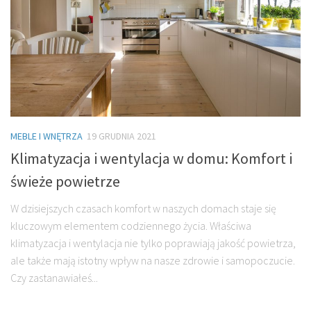
MEBLE I WNĘTRZA
19 GRUDNIA 2021
Klimatyzacja i wentylacja w domu: Komfort i
świeże powietrze
W dzisiejszych czasach komfort w naszych domach staje się
kluczowym elementem codziennego życia. Właściwa
klimatyzacja i wentylacja nie tylko poprawiają jakość powietrza,
ale także mają istotny wpływ na nasze zdrowie i samopoczucie.
Czy zastanawiałeś...