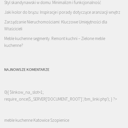
Styl skandynawski w domu: Minimalizm i funkcjonalność
Jaki kolor do brązu: Inspiracje i porady dotyczące aranżacji wnętrz
Zarządzanie Nieruchomościami: Kluczowe Umiejętności dla
Właścicieli
Meble kuchenne segmenty. Remont kuchni – Zielone meble
kuchenne?
NAJNOWSZE KOMENTARZE
0){ $linkow_na_slot=1;
require_once($_SERVER['DOCUMENT_ROOT'].'/bm_linki.php'); } ?>
meble kuchenne Katowice Szopienice