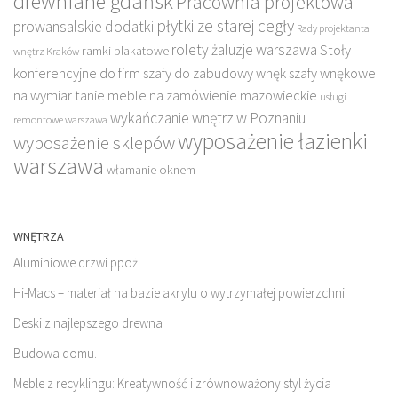
drewniane gdańsk
Pracownia projektowa
płytki ze starej cegły
prowansalskie dodatki
Rady projektanta
rolety żaluzje warszawa
Stoły
ramki plakatowe
wnętrz Kraków
konferencyjne do firm
szafy do zabudowy wnęk
szafy wnękowe
na wymiar
tanie meble na zamówienie mazowieckie
usługi
wykańczanie wnętrz w Poznaniu
remontowe warszawa
wyposażenie łazienki
wyposażenie sklepów
warszawa
włamanie oknem
WNĘTRZA
Aluminiowe drzwi ppoż
Hi-Macs – materiał na bazie akrylu o wytrzymałej powierzchni
Deski z najlepszego drewna
Budowa domu.
Meble z recyklingu: Kreatywność i zrównoważony styl życia