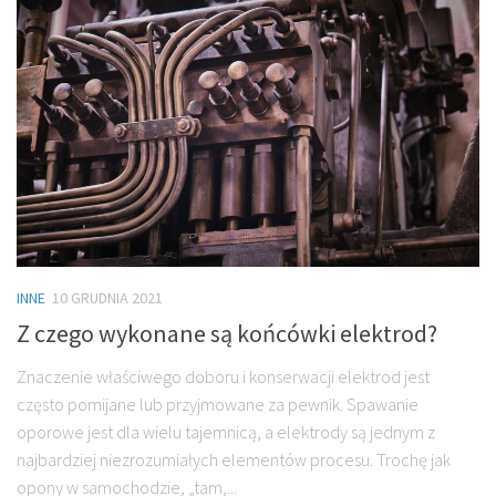
INNE
10 GRUDNIA 2021
Z czego wykonane są końcówki elektrod?
Znaczenie właściwego doboru i konserwacji elektrod jest
często pomijane lub przyjmowane za pewnik. Spawanie
oporowe jest dla wielu tajemnicą, a elektrody są jednym z
najbardziej niezrozumiałych elementów procesu. Trochę jak
opony w samochodzie, „tam,...