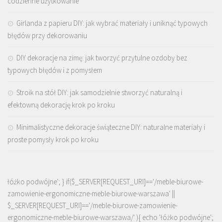
codzienne użytkowanie
Girlanda z papieru DIY: jak wybrać materiały i uniknąć typowych
błędów przy dekorowaniu
DIY dekoracje na zimę: jak tworzyć przytulne ozdoby bez
typowych błędów i z pomysłem
Stroik na stół DIY: jak samodzielnie stworzyć naturalną i
efektowną dekorację krok po kroku
Minimalistyczne dekoracje świąteczne DIY: naturalne materiały i
proste pomysły krok po kroku
łóżko podwójne'; } if($_SERVER[REQUEST_URI]=='/meble-biurowe-
zamowienie-ergonomiczne-meble-biurowe-warszawa' ||
$_SERVER[REQUEST_URI]=='/meble-biurowe-zamowienie-
ergonomiczne-meble-biurowe-warszawa/' ){ echo '
łóżko podwójne
';