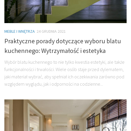
MEBLE I WNĘTRZA
24 GRUDNIA 2021
Praktyczne porady dotyczące wyboru blatu
kuchennego: Wytrzymałość i estetyka
Wybór blatu kuchennego to nie tylko kwestia estetyki, ale także
funkcjonalności i trwałości. Wiele osób staje przed dylematem,
jaki materiał wybrać, aby spełniał ich oczekiwania zarówno pod
względem wyglądu, jak i odporności na codzienne...