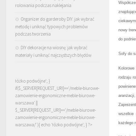
Współcz
rolowania podczas naklejania
znajdując
Organizer do garderoby DIY: jak wybrać
ciekawym
metodę i uniknąć typowych problemów
nowy tren
podczas tworzenia
do podnie
DIY dekoracje na wiosnę: jak wybrać
Sofy do 
materiały i uniknąć najczęstszych błędów
Kolorowe
rodzaju r
łóżko podwójne'; }
powiniene
if($_SERVER[REQUEST_URI]=='/meble-biurowe-
zamowienie-ergonomiczne-meble-biurowe-
aranżacj
warszawa' ||
Zaprezen
$_SERVER[REQUEST_URI]=='/meble-biurowe-
wszelkie 
zamowienie-ergonomiczne-meble-biurowe-
każdego r
warszawa/' ){ echo '
łóżko podwójne
'; } ?>