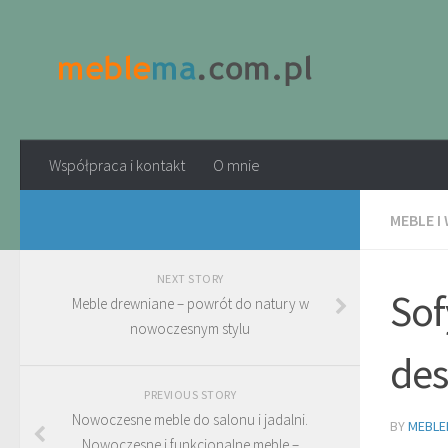
Współpraca i kontakt
O mnie
MEBLE I
NEXT STORY
Sof
Meble drewniane – powrót do natury w
nowoczesnym stylu
des
PREVIOUS STORY
Nowoczesne meble do salonu i jadalni.
BY
MEBLE
Nowoczesne i funkcjonalne meble –