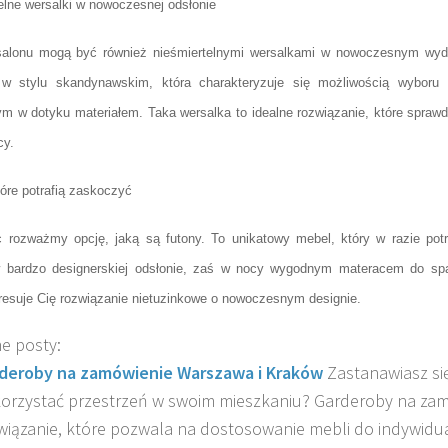
elne wersalki w nowoczesnej odsłonie
salonu mogą być również nieśmiertelnymi wersalkami w nowoczesnym wyda
 w stylu skandynawskim, która charakteryzuje się możliwością wyboru 
m w dotyku materiałem. Taka wersalka to idealne rozwiązanie, które sprawd
cy.
tóre potrafią zaskoczyć
 rozważmy opcję, jaką są futony. To unikatowy mebel, który w razie pot
w bardzo designerskiej odsłonie, zaś w nocy wygodnym materacem do spa
eresuje Cię rozwiązanie nietuzinkowe o nowoczesnym designie.
e posty:
deroby na zamówienie Warszawa i Kraków
Zastanawiasz si
orzystać przestrzeń w swoim mieszkaniu? Garderoby na zam
wiązanie, które pozwala na dostosowanie mebli do indywidua