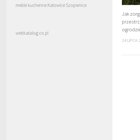
meble kuchenne Katowice Szopienice
Jak zor
przestr
ogrodzi
webkatalog.co.pl
24 LIPCA 