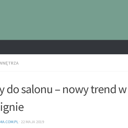
 WNĘTRZA
y do salonu – nowy trend w
ignie
MA.COM.PL
·
22 MAJA 2019