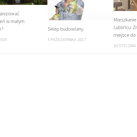
ganizować
Mieszkanie
zeń w małym
Lublińcu: Z
e?
Sklep budowlany.
miejsce do
2025
5 PAŹDZIERNIKA 2017
20 STYCZNIA