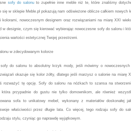
esne
sofy do salonu
to zupełnie inne meble niż te, które znaliśmy dotych
e się w sklepie Meble.pl pokazują nam odświeżone oblicze całkiem nowych 
i kolorami, nowoczesnym designem oraz rozwiązaniami na miarę XXI wiek
d w designie, czym się kierować wybierając nowoczesne sofy do salonu i któr
sienia wartości estetycznej Twojej przestrzeni.
salonu w zdecydowanym kolorze
 sofy do salonu to absolutny krzyk mody, jeśli mówimy o nowoczesnych 
ozwiązań okazuje się kolor żółty, dlatego jeśli marzysz o salonie na miarę
ś rozważyć tę opcję. Sofy do salonu na nóżkach to szansa na stworzenie
i, która przypadnie do gustu nie tylko domownikom, ale również wszy
towana sofa to unikatowy mebel, wykonany z materiałów doskonałej jak
swoje właściwości przez długie lata. Co więcej, tego rodzaju sofy do sa
odzaju stylu, czyniąc go naprawdę wyjątkowym.