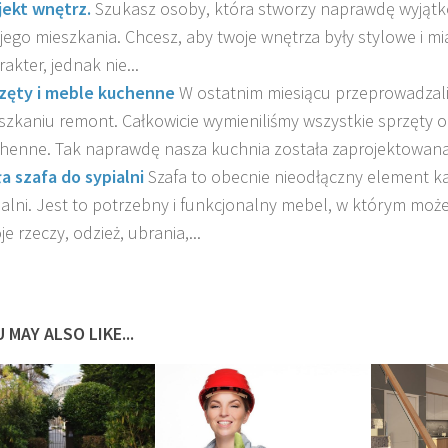
jekt wnętrz.
Szukasz osoby, która stworzy naprawdę wyjątk
jego mieszkania. Chcesz, aby twoje wnętrza były stylowe i mi
akter, jednak nie...
zęty i meble kuchenne
W ostatnim miesiącu przeprowadza
szkaniu remont. Całkowicie wymieniliśmy wszystkie sprzęty 
henne. Tak naprawdę nasza kuchnia została zaprojektowana 
ła szafa do sypialni
Szafa to obecnie nieodłączny element k
ialni. Jest to potrzebny i funkcjonalny mebel, w którym mo
e rzeczy, odzież, ubrania,...
 MAY ALSO LIKE...