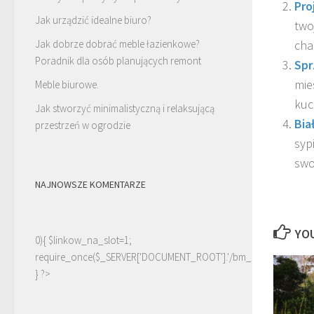
Pro
Jak urządzić idealne biuro?
two
char
Jak dobrze dobrać meble łazienkowe?
Poradnik dla osób planujących remont
Spr
mie
Meble biurowe.
kuc
Jak stworzyć minimalistyczną i relaksującą
Bia
przestrzeń w ogrodzie
syp
swoj
NAJNOWSZE KOMENTARZE
YOU
0){ $linkow_na_slot=1;
require_once($_SERVER['DOCUMENT_ROOT'].'/bm_linki.php');
} ?>