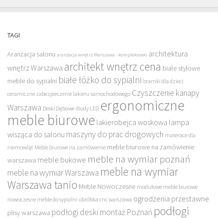
TAGI
architektura
Aranżacja salonu
aranżacja wnętrz Warszawa - kompleksowo
architekt wnętrz cena
wnętrz Warszawa
białe stylowe
białe łóżko do sypialni
meble do sypialni
bramki dla dzieci
Czyszczenie kanapy
ceramiczne zabezpieczenie lakieru samochodowego
ergonomiczne
Warszawa
Deski Dębowe
diody LED
meble biurowe
lakierobejca woskowa
lampa
maszyny do prac drogowych
wisząca do salonu
materace dla
meble biurowe na zamówienie
niemowląt
Meble biurowe na zamówienie
meble na wymiar poznań
meble bukowe
warszawa
meble na wymiar
meble na wymiar Warszawa
Warszawa tanio
Meble Nowoczesne
modułowe meble biurowe
ogrodzenia przestawne
nowoczesne meble do sypialni
obróbka cnc warszawa
podłogi
podłogi deski montaż Poznań
plisy warszawa