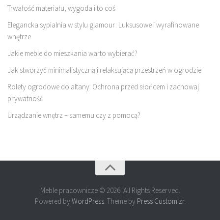
Trwałość materiału, wygoda i to coś
Elegancka sypialnia w stylu glamour: Luksusowe i wyrafinowane
wnętrze
Jakie meble do mieszkania warto wybierać?
Jak stworzyć minimalistyczną i relaksującą przestrzeń w ogrodzie
Rolety ogrodowe do altany: Ochrona przed słońcem i zachowaj
prywatność
Urządzanie wnętrz – samemu czy z pomocą?
Meble pracownicze © 2026. All Rights Reserved.
Powered by
WordPress
. Theme by
Press Customizr
.