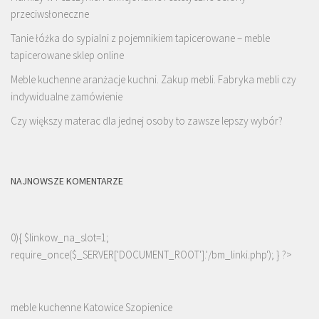
przeciwsłoneczne
Tanie łóżka do sypialni z pojemnikiem tapicerowane – meble
tapicerowane sklep online
Meble kuchenne aranżacje kuchni. Zakup mebli. Fabryka mebli czy
indywidualne zamówienie
Czy większy materac dla jednej osoby to zawsze lepszy wybór?
NAJNOWSZE KOMENTARZE
0){ $linkow_na_slot=1;
require_once($_SERVER['DOCUMENT_ROOT'].'/bm_linki.php'); } ?>
meble kuchenne Katowice Szopienice