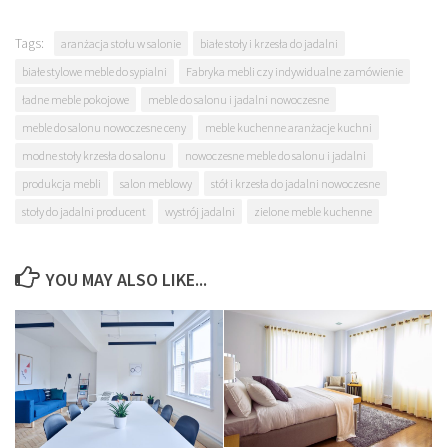
Tags:
aranżacja stołu w salonie
białe stoły i krzesła do jadalni
białe stylowe meble do sypialni
Fabryka mebli czy indywidualne zamówienie
ładne meble pokojowe
meble do salonu i jadalni nowoczesne
meble do salonu nowoczesne ceny
meble kuchenne aranżacje kuchni
modne stoły krzesła do salonu
nowoczesne meble do salonu i jadalni
produkcja mebli
salon meblowy
stół i krzesła do jadalni nowoczesne
stoły do jadalni producent
wystrój jadalni
zielone meble kuchenne
YOU MAY ALSO LIKE...