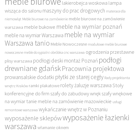
meble biurowe
lakierobejca woskowa
lampa
maszyny do prac drogowych
wisząca do salonu
materace dla
meble biurowe na zamówienie
niemowląt
Meble biurowe na zamówienie
meble na wymiar poznań
meble bukowe
warszawa
meble na wymiar
meble na wymiar Warszawa
Warszawa tanio
Meble Nowoczesne
modułowe meble biurowe
ogrodzenia przestawne
nowoczesne meble do sypialni
obróbka cnc warszawa
podłogi
podłogi deski montaż Poznań
plisy warszawa
drewniane gdańsk
Pracownia projektowa
płytki ze starej cegły
prowansalskie dodatki
Rady projektanta
rolety żaluzje warszawa
Stoły
ramki plakatowe
wnętrz Kraków
konferencyjne do firm
szafy do zabudowy wnęk
szafy wnękowe
na wymiar
tanie meble na zamówienie mazowieckie
usługi
wykańczanie wnętrz w Poznaniu
remontowe warszawa
wyposażenie łazienki
wyposażenie sklepów
warszawa
włamanie oknem