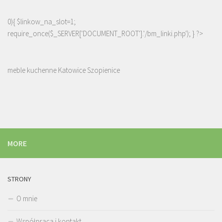
0){ $linkow_na_slot=1;
require_once($_SERVER['DOCUMENT_ROOT'].'/bm_linki.php'); } ?>
meble kuchenne Katowice Szopienice
MORE
STRONY
O mnie
Współpraca i kontakt