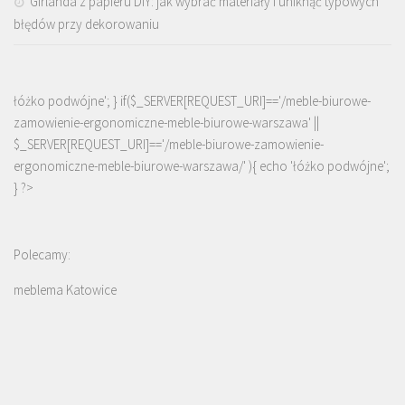
Girlanda z papieru DIY: jak wybrać materiały i uniknąć typowych
błędów przy dekorowaniu
łóżko podwójne'; } if($_SERVER[REQUEST_URI]=='/meble-biurowe-
zamowienie-ergonomiczne-meble-biurowe-warszawa' ||
$_SERVER[REQUEST_URI]=='/meble-biurowe-zamowienie-
ergonomiczne-meble-biurowe-warszawa/' ){ echo '
łóżko podwójne
';
} ?>
Polecamy:
meblema Katowice