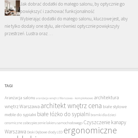
Jak dobrać dodatki do małego salonu, by optycznie go
powiększyć i zachować funkcjonalność
Wybierając dodatki do małego salonu, kluczowe jest, aby
nie tylko dodały one stylu, ale również optycznie powiększyły
przestrzeń. Lustra oraz …
TAGI
architektura
Aranżacja salonu
aranżacja wnętrz Warszawa - kompleksowo
architekt wnętrz cena
wnętrz Warszawa
białe stylowe
białe łóżko do sypialni
meble do sypialni
bramki dla dzieci
Czyszczenie kanapy
ceramiczne zabezpieczenie lakieru samochodowego
ergonomiczne
Warszawa
Deski Dębowe
diody LED