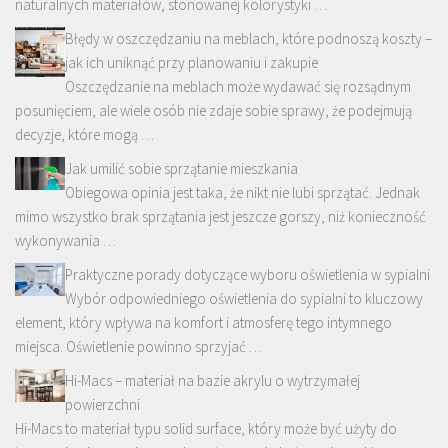
naturalnych materiałów, stonowanej kolorystyki …
Błędy w oszczędzaniu na meblach, które podnoszą koszty –
jak ich uniknąć przy planowaniu i zakupie
Oszczędzanie na meblach może wydawać się rozsądnym
posunięciem, ale wiele osób nie zdaje sobie sprawy, że podejmują
decyzje, które mogą …
Jak umilić sobie sprzątanie mieszkania
Obiegowa opinia jest taka, że nikt nie lubi sprzątać. Jednak
mimo wszystko brak sprzątania jest jeszcze gorszy, niż konieczność
wykonywania …
Praktyczne porady dotyczące wyboru oświetlenia w sypialni
Wybór odpowiedniego oświetlenia do sypialni to kluczowy
element, który wpływa na komfort i atmosferę tego intymnego
miejsca. Oświetlenie powinno sprzyjać …
Hi-Macs – materiał na bazie akrylu o wytrzymałej
powierzchni
Hi-Macs to materiał typu solid surface, który może być użyty do