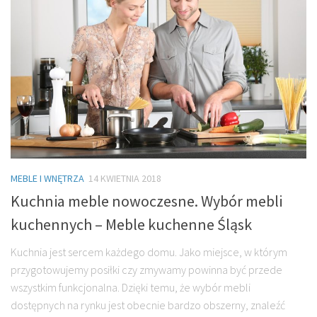
MEBLE I WNĘTRZA
14 KWIETNIA 2018
Kuchnia meble nowoczesne. Wybór mebli
kuchennych – Meble kuchenne Śląsk
Kuchnia jest sercem każdego domu. Jako miejsce, w którym
przygotowujemy posiłki czy zmywamy powinna być przede
wszystkim funkcjonalna. Dzięki temu, że wybór mebli
dostępnych na rynku jest obecnie bardzo obszerny, znaleźć