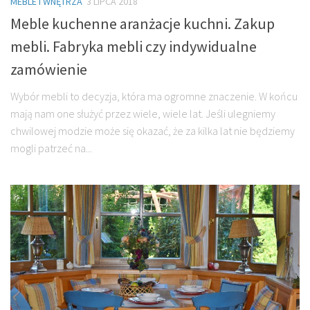
MEBLE I WNĘTRZA
3 LIPCA 2018
Meble kuchenne aranżacje kuchni. Zakup
mebli. Fabryka mebli czy indywidualne
zamówienie
Wybór mebli to decyzja, która ma ogromne znaczenie. W końcu
mają nam one służyć przez wiele, wiele lat. Jeśli ulegniemy
chwilowej modzie może się okazać, że za kilka lat nie będziemy
mogli patrzeć na...