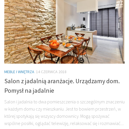
MEBLE I WNĘTRZA
14 CZERWCA 2018
Salon z jadalnią aranżacje. Urządzamy dom.
Pomysł na jadalnie
Salon i jadalnia to dwa pomieszczenia o szczególnym znaczeniu
w każdym domu czy mieszkaniu. Jest to bowiem przestrzeń, w
której spotykają się wszyscy domownicy. Mogą spożywać
wspólne posiłki, oglądać telewizję, relaksować się i rozmawiać....