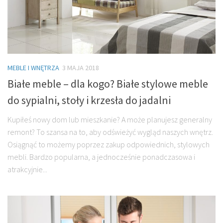
MEBLE I WNĘTRZA
3 MAJA 2018
Białe meble – dla kogo? Białe stylowe meble
do sypialni, stoły i krzesła do jadalni
Kupiłeś nowy dom lub mieszkanie? A może planujesz generalny
remont? To szansa na to, aby odświeżyć wygląd naszych wnętrz.
Osiągnąć to możemy poprzez zakup odpowiednich, stylowych
mebli. Bardzo popularna, a jednocześnie ponadczasowa i
atrakcyjnie...