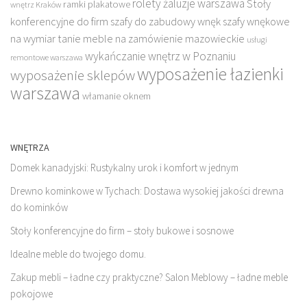
rolety żaluzje warszawa
Stoły
ramki plakatowe
wnętrz Kraków
konferencyjne do firm
szafy do zabudowy wnęk
szafy wnękowe
na wymiar
tanie meble na zamówienie mazowieckie
usługi
wykańczanie wnętrz w Poznaniu
remontowe warszawa
wyposażenie łazienki
wyposażenie sklepów
warszawa
włamanie oknem
WNĘTRZA
Domek kanadyjski: Rustykalny urok i komfort w jednym
Drewno kominkowe w Tychach: Dostawa wysokiej jakości drewna
do kominków
Stoły konferencyjne do firm – stoły bukowe i sosnowe
Idealne meble do twojego domu.
Zakup mebli – ładne czy praktyczne? Salon Meblowy – ładne meble
pokojowe