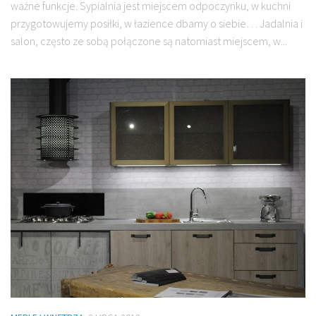
ważne funkcje. Sypialnia jest miejscem odpoczynku, w kuchni
przygotowujemy posiłki, w łazience dbamy o siebie… Jadalnia i
salon, często ze sobą połączone są natomiast miejscem, w...