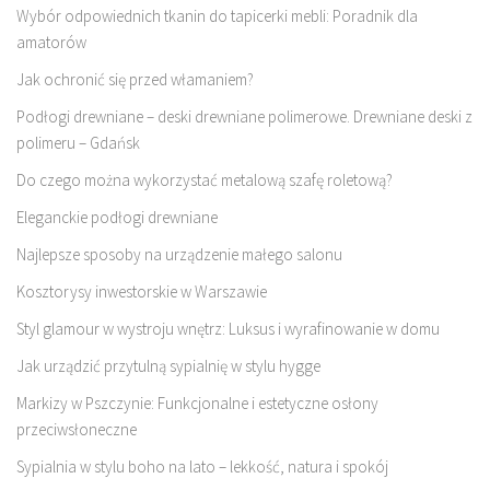
Wybór odpowiednich tkanin do tapicerki mebli: Poradnik dla
amatorów
Jak ochronić się przed włamaniem?
Podłogi drewniane – deski drewniane polimerowe. Drewniane deski z
polimeru – Gdańsk
Do czego można wykorzystać metalową szafę roletową?
Eleganckie podłogi drewniane
Najlepsze sposoby na urządzenie małego salonu
Kosztorysy inwestorskie w Warszawie
Styl glamour w wystroju wnętrz: Luksus i wyrafinowanie w domu
Jak urządzić przytulną sypialnię w stylu hygge
Markizy w Pszczynie: Funkcjonalne i estetyczne osłony
przeciwsłoneczne
Sypialnia w stylu boho na lato – lekkość, natura i spokój