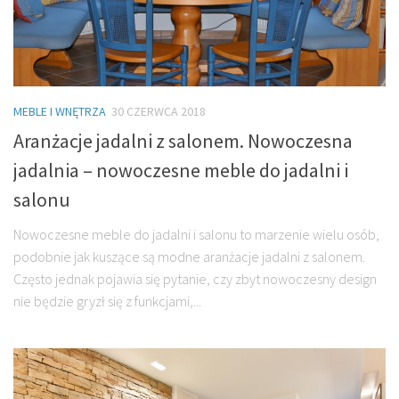
MEBLE I WNĘTRZA
30 CZERWCA 2018
Aranżacje jadalni z salonem. Nowoczesna
jadalnia – nowoczesne meble do jadalni i
salonu
Nowoczesne meble do jadalni i salonu to marzenie wielu osób,
podobnie jak kuszące są modne aranżacje jadalni z salonem.
Często jednak pojawia się pytanie, czy zbyt nowoczesny design
nie będzie gryzł się z funkcjami,...