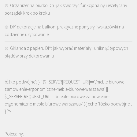
Organizer na biurko DIY: jak stworzyć funkcjonalny i estetyczny
porządek krok po kroku
DIY dekoracje na balkon: praktyczne pomysły i wskazówki na
codzienne użytkowanie
Girlanda z papieru DIY: jak wybrać materiały i uniknąć typowych
błędów przy dekorowaniu
łóżko podwójne'; } if($_SERVER[REQUEST_URI]=='/meble-biurowe-
zamowienie-ergonomiczne-meble-biurowe-warszawa' ||
$_SERVER[REQUEST_URI]=='/meble-biurowe-zamowienie-
ergonomiczne-meble-biurowe-warszawa/' ){ echo '
łóżko podwójne
';
} ?>
Polecamy: