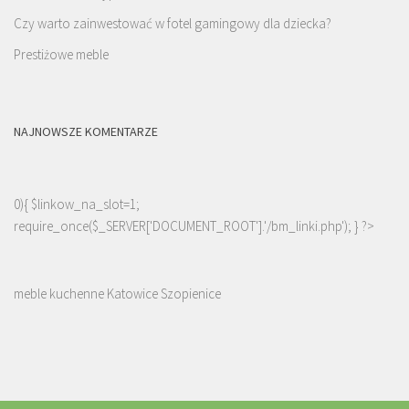
Czy warto zainwestować w fotel gamingowy dla dziecka?
Prestiżowe meble
NAJNOWSZE KOMENTARZE
0){ $linkow_na_slot=1;
require_once($_SERVER['DOCUMENT_ROOT'].'/bm_linki.php'); } ?>
meble kuchenne Katowice Szopienice