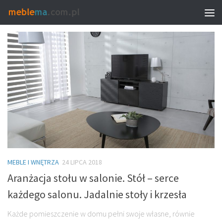
TAGGED:
ARANŻACJA STOŁU W SALONIE
MEBLE I WNĘTRZA
24 LIPCA 2018
Aranżacja stołu w salonie. Stół – serce
każdego salonu. Jadalnie stoły i krzesła
Każde pomieszczenie w domu pełni swoje własne, równie