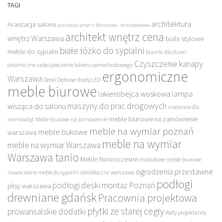
TAGI
architektura
Aranżacja salonu
aranżacja wnętrz Warszawa - kompleksowo
architekt wnętrz cena
wnętrz Warszawa
białe stylowe
białe łóżko do sypialni
meble do sypialni
bramki dla dzieci
Czyszczenie kanapy
ceramiczne zabezpieczenie lakieru samochodowego
ergonomiczne
Warszawa
Deski Dębowe
diody LED
meble biurowe
lakierobejca woskowa
lampa
maszyny do prac drogowych
wisząca do salonu
materace dla
meble biurowe na zamówienie
niemowląt
Meble biurowe na zamówienie
meble na wymiar poznań
meble bukowe
warszawa
meble na wymiar
meble na wymiar Warszawa
Warszawa tanio
Meble Nowoczesne
modułowe meble biurowe
ogrodzenia przestawne
nowoczesne meble do sypialni
obróbka cnc warszawa
podłogi
podłogi deski montaż Poznań
plisy warszawa
drewniane gdańsk
Pracownia projektowa
płytki ze starej cegły
prowansalskie dodatki
Rady projektanta