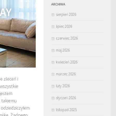
ARCHIWA
BAY
sierpień 2026
lipiec 2026
czerwiec 2026
maj 2026
kwiecień 2026
marzec 2026
e zleceń i
wszystkie
luty 2026
 jestem
styczeń 2026
e takiemu
t odziedziczyłem
listopad 2025
nijkę. Żadnego