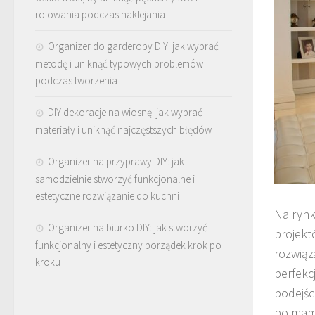
rolowania podczas naklejania
Organizer do garderoby DIY: jak wybrać
metodę i uniknąć typowych problemów
podczas tworzenia
DIY dekoracje na wiosnę: jak wybrać
materiały i uniknąć najczęstszych błędów
Organizer na przyprawy DIY: jak
samodzielnie stworzyć funkcjonalne i
estetyczne rozwiązanie do kuchni
Na rynk
Organizer na biurko DIY: jak stworzyć
projekt
funkcjonalny i estetyczny porządek krok po
rozwiąz
kroku
perfekcj
podejśc
po mami