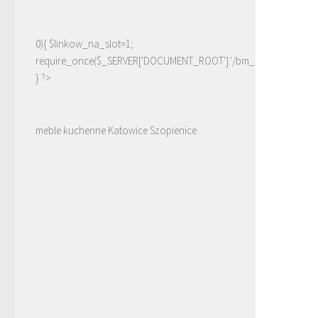
0){ $linkow_na_slot=1;
require_once($_SERVER['DOCUMENT_ROOT'].'/bm_linki.php');
} ?>
meble kuchenne Katowice Szopienice