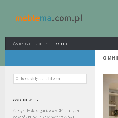
Współpraca i kontakt
O mnie
O MNI
OSTATNIE WPISY
Etykiety do organizerów DIY: praktyczne
wskazówki, by uniknąć pęcherzyków i