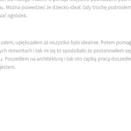
u. Można powiedzieć że dziecko ideał. Gdy trochę podrosłe
wać ogródek.
załem, upiększałem aż wszystko było idealnie. Potem poma
h remontach i tak mi się to spodobało że postanowiłem się
u. Poszedłem na architekturę i tak oto ciężką pracą doszedł
jestem.