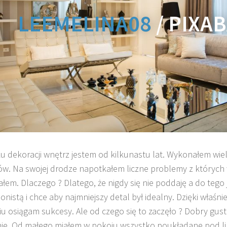
LEEMELINA08
/ PIXA
u dekoracji wnętrz jestem od kilkunastu lat. Wykonałem wiel
ów. Na swojej drodze napotkałem liczne problemy z których 
ałem. Dlaczego ? Dlatego, że nigdy się nie poddaję a do tego
onistą i chce aby najmniejszy detal był idealny. Dzięki właśni
iu osiągam sukcesy. Ale od czego się to zaczęło ? Dobry gus
e. Od małego miałem w pokoju wszystko poukładane pod li