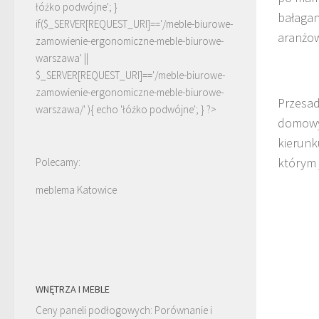
łóżko podwójne'; }
bałagan
if($_SERVER[REQUEST_URI]=='/meble-biurowe-
aranżo
zamowienie-ergonomiczne-meble-biurowe-
warszawa' ||
$_SERVER[REQUEST_URI]=='/meble-biurowe-
zamowienie-ergonomiczne-meble-biurowe-
Przesad
warszawa/' ){ echo '
łóżko podwójne
'; } ?>
domowyc
kierunk
którym 
Polecamy:
meblema Katowice
WNĘTRZA I MEBLE
Ceny paneli podłogowych: Porównanie i