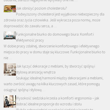
Jak obniżyć poziom cholesterolu?
Podwyższony cholesterol jest wyjątkowo niebezpieczny dla
zdrowia oraz życia człowieka. Jeśli wykracza poza normę, może
doprowadzić do zawału serca, a …
Funkcjonalne biurko do domowego biura: Komfort i
efektywność pracy
W dobie pracy zdalnej, stworzenie komfortowego i efektywnego
miejsca do pracy w domu staje się kluczowe. Funkcjonalne biurko to
nie …
Jak łączyć dekoracje z meblami, by stworzyć spójną i
stylową aranżację wnętrza
Szukając idealnej harmonii między dekoracjami a meblami,
warto zwrócić uwagę na kilka kluczowych zasad, które pomogą
osiągnąć spójną i stylową …
Wysokość siedziska krzesła a komfort i ergonomia – jak
dobrać idealne proporcje do wzrostu i stołu
Wybór odpowiedniej wysokości siedziska krzesła to