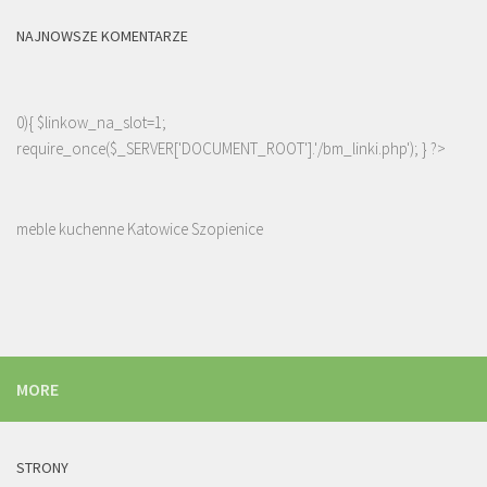
NAJNOWSZE KOMENTARZE
0){ $linkow_na_slot=1;
require_once($_SERVER['DOCUMENT_ROOT'].'/bm_linki.php'); } ?>
meble kuchenne Katowice Szopienice
MORE
STRONY