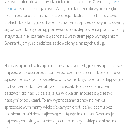
jakości materiałów mamy dla ciebie idealną ofertę. Oferujemy
deski
dębowe
w najlepszej jakości. Mamy bardzo szeroki wybór dzięki
czemu bez problemu znajdziesz opcje idealną dla siebie i dla swoich
bliskich. Działamy już od wielu lat na rynku sprzedażowym i cieszymy
się bardzo dobrą opinią, ponieważ do każdego klienta podchodzimy
indywidualnie i staramy się sprostać wszystkim jego wymaganiom.
Gwarantujemy, że będziesz zadowolony z naszych usług.
Nie czekaj ani chwili zapoznaj się z naszą ofertą już dzisiaj i ciesz się
najlepszej jakości produktami w bardzo niskiej cenie. Deski dębowe
są idealne i specjalnie wyselekcjonowane dzięki czemu nadają się już
do tworzenia domów lub jakichś siedzib. Nie czekaj ani chwili
zadzwoń do nas już dzisiaj a już w kilka dni możesz się cieszyć
naszymi produktami. To my wyznaczamy trendy na rynku
sprzedażowym mamy wiele ciekawych ofert, dzięki czemu bez
problemu znajdziesz najlepszą ofertę właśnie u nas. Gwarancja
najlepszych usług w najniższej cenie w naszym sklepie online, nie
czekaj.