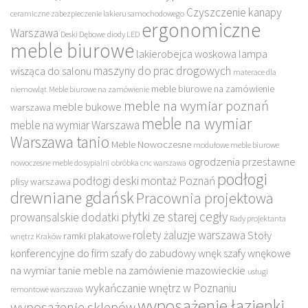
Czyszczenie kanapy
ceramiczne zabezpieczenie lakieru samochodowego
ergonomiczne
Warszawa
Deski Dębowe
diody LED
meble biurowe
lakierobejca woskowa
lampa
maszyny do prac drogowych
wisząca do salonu
materace dla
meble biurowe na zamówienie
niemowląt
Meble biurowe na zamówienie
meble na wymiar poznań
meble bukowe
warszawa
meble na wymiar
meble na wymiar Warszawa
Warszawa tanio
Meble Nowoczesne
modułowe meble biurowe
ogrodzenia przestawne
nowoczesne meble do sypialni
obróbka cnc warszawa
podłogi
podłogi deski montaż Poznań
plisy warszawa
drewniane gdańsk
Pracownia projektowa
płytki ze starej cegły
prowansalskie dodatki
Rady projektanta
rolety żaluzje warszawa
Stoły
ramki plakatowe
wnętrz Kraków
konferencyjne do firm
szafy do zabudowy wnęk
szafy wnękowe
na wymiar
tanie meble na zamówienie mazowieckie
usługi
wykańczanie wnętrz w Poznaniu
remontowe warszawa
wyposażenie łazienki
wyposażenie sklepów