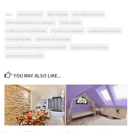
Tags:
bramki dla dzieci
Deski Dębowe
lakierobejca woskowa
lakierowanie drewna na zewnątrz
meble bukowe
meble na wymiar Warszawa
Pracownia projektowa
prowansalskie dodatki
ramki plakatowe
rolety żaluzje warszawa
tanie meble na zamówienie mazowieckie
usługi sprzątania Kraków
wyposażenie wnętrz sklep
YOU MAY ALSO LIKE...