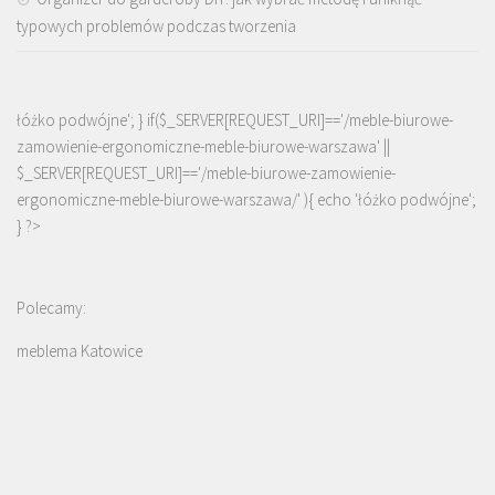
typowych problemów podczas tworzenia
łóżko podwójne'; } if($_SERVER[REQUEST_URI]=='/meble-biurowe-
zamowienie-ergonomiczne-meble-biurowe-warszawa' ||
$_SERVER[REQUEST_URI]=='/meble-biurowe-zamowienie-
ergonomiczne-meble-biurowe-warszawa/' ){ echo '
łóżko podwójne
';
} ?>
Polecamy:
meblema Katowice