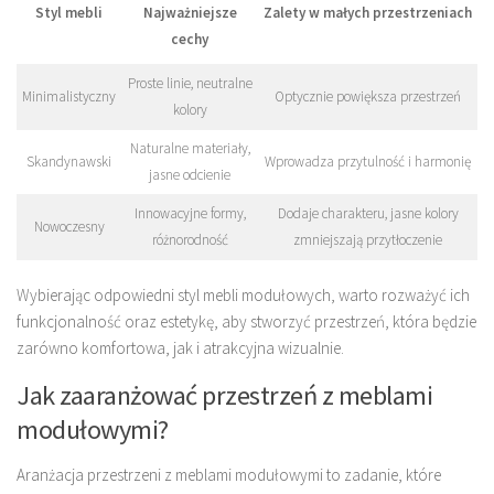
Styl mebli
Najważniejsze
Zalety w małych przestrzeniach
cechy
Proste linie, neutralne
Minimalistyczny
Optycznie powiększa przestrzeń
kolory
Naturalne materiały,
Skandynawski
Wprowadza przytulność i harmonię
jasne odcienie
Innowacyjne formy,
Dodaje charakteru, jasne kolory
Nowoczesny
różnorodność
zmniejszają przytłoczenie
Wybierając odpowiedni styl mebli modułowych, warto rozważyć ich
funkcjonalność oraz estetykę, aby stworzyć przestrzeń, która będzie
zarówno komfortowa, jak i atrakcyjna wizualnie.
Jak zaaranżować przestrzeń z meblami
modułowymi?
Aranżacja przestrzeni z meblami modułowymi to zadanie, które