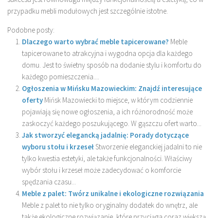
przypadku mebli modułowych jest szczególnie istotne.
Podobne posty:
Dlaczego warto wybrać meble tapicerowane?
Meble
tapicerowane to atrakcyjna i wygodna opcja dla każdego
domu. Jest to świetny sposób na dodanie stylu i komfortu do
każdego pomieszczenia....
Ogłoszenia w Mińsku Mazowieckim: Znajdź interesujące
oferty
Mińsk Mazowiecki to miejsce, w którym codziennie
pojawiają się nowe ogłoszenia, a ich różnorodność może
zaskoczyć każdego poszukującego. W gąszczu ofert warto...
Jak stworzyć elegancką jadalnię: Porady dotyczące
wyboru stołu i krzeseł
Stworzenie eleganckiej jadalni to nie
tylko kwestia estetyki, ale także funkcjonalności. Właściwy
wybór stołu i krzeseł może zadecydować o komforcie
spędzania czasu...
Meble z palet: Twórz unikalne i ekologiczne rozwiązania
Meble z palet to nie tylko oryginalny dodatek do wnętrz, ale
także ekologiczne rozwiązanie, które przyciąga coraz większą