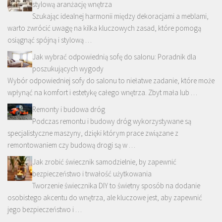
stylową aranżację wnętrza
Szukając idealnej harmonii między dekoracjami a meblami,
warto zwrócić uwagę na kilka kluczowych zasad, które pomogą
osiągnąć spójną i stylową …
Jak wybrać odpowiednią sofę do salonu: Poradnik dla
poszukujących wygody
Wybór odpowiedniej sofy do salonu to niełatwe zadanie, które może
wpłynąć na komfort i estetykę całego wnętrza. Zbyt mała lub …
Remonty i budowa dróg
Podczas remontu i budowy dróg wykorzystywane są
specjalistyczne maszyny, dzięki którym prace związane z
remontowaniem czy budową drogi są w …
Jak zrobić świecznik samodzielnie, by zapewnić
bezpieczeństwo i trwałość użytkowania
Tworzenie świecznika DIY to świetny sposób na dodanie
osobistego akcentu do wnętrza, ale kluczowe jest, aby zapewnić
jego bezpieczeństwo i …