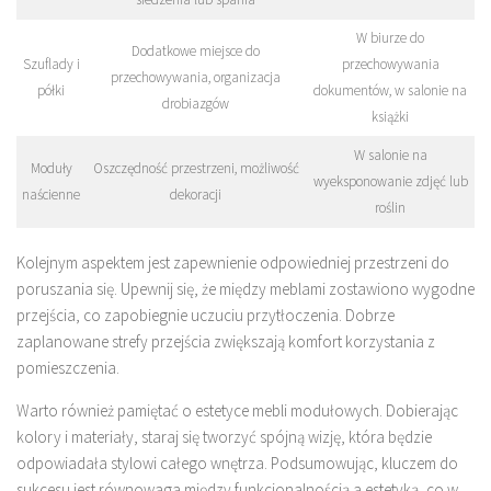
W biurze do
Dodatkowe miejsce do
Szuflady i
przechowywania
przechowywania, organizacja
półki
dokumentów, w salonie na
drobiazgów
książki
W salonie na
Moduły
Oszczędność przestrzeni, możliwość
wyeksponowanie zdjęć lub
naścienne
dekoracji
roślin
Kolejnym aspektem jest zapewnienie odpowiedniej przestrzeni do
poruszania się. Upewnij się, że między meblami zostawiono wygodne
przejścia, co zapobiegnie uczuciu przytłoczenia. Dobrze
zaplanowane strefy przejścia zwiększają komfort korzystania z
pomieszczenia.
Warto również pamiętać o estetyce mebli modułowych. Dobierając
kolory i materiały, staraj się tworzyć spójną wizję, która będzie
odpowiadała stylowi całego wnętrza. Podsumowując, kluczem do
sukcesu jest równowaga między funkcjonalnością a estetyką, co w