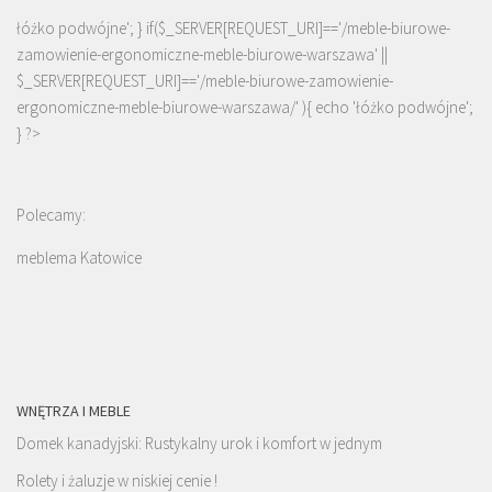
łóżko podwójne'; } if($_SERVER[REQUEST_URI]=='/meble-biurowe-
zamowienie-ergonomiczne-meble-biurowe-warszawa' ||
$_SERVER[REQUEST_URI]=='/meble-biurowe-zamowienie-
ergonomiczne-meble-biurowe-warszawa/' ){ echo '
łóżko podwójne
';
} ?>
Polecamy:
meblema Katowice
WNĘTRZA I MEBLE
Domek kanadyjski: Rustykalny urok i komfort w jednym
Rolety i żaluzje w niskiej cenie !