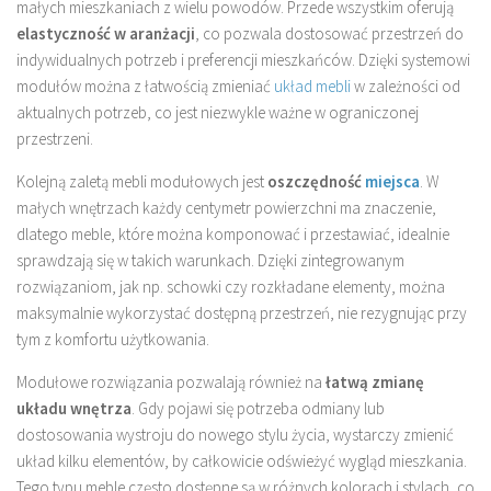
małych mieszkaniach z wielu powodów. Przede wszystkim oferują
elastyczność w aranżacji
, co pozwala dostosować przestrzeń do
indywidualnych potrzeb i preferencji mieszkańców. Dzięki systemowi
modułów można z łatwością zmieniać
układ mebli
w zależności od
aktualnych potrzeb, co jest niezwykle ważne w ograniczonej
przestrzeni.
Kolejną zaletą mebli modułowych jest
oszczędność
miejsca
. W
małych wnętrzach każdy centymetr powierzchni ma znaczenie,
dlatego meble, które można komponować i przestawiać, idealnie
sprawdzają się w takich warunkach. Dzięki zintegrowanym
rozwiązaniom, jak np. schowki czy rozkładane elementy, można
maksymalnie wykorzystać dostępną przestrzeń, nie rezygnując przy
tym z komfortu użytkowania.
Modułowe rozwiązania pozwalają również na
łatwą zmianę
układu wnętrza
. Gdy pojawi się potrzeba odmiany lub
dostosowania wystroju do nowego stylu życia, wystarczy zmienić
układ kilku elementów, by całkowicie odświeżyć wygląd mieszkania.
Tego typu meble często dostępne są w różnych kolorach i stylach, co