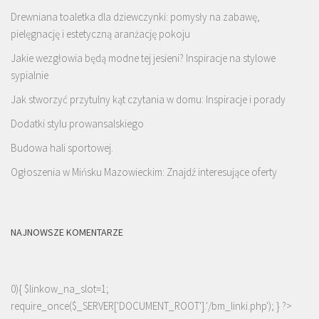
Drewniana toaletka dla dziewczynki: pomysły na zabawę,
pielęgnację i estetyczną aranżację pokoju
Jakie wezgłowia będą modne tej jesieni? Inspiracje na stylowe
sypialnie
Jak stworzyć przytulny kąt czytania w domu: Inspiracje i porady
Dodatki stylu prowansalskiego
Budowa hali sportowej.
Ogłoszenia w Mińsku Mazowieckim: Znajdź interesujące oferty
NAJNOWSZE KOMENTARZE
0){ $linkow_na_slot=1;
require_once($_SERVER['DOCUMENT_ROOT'].'/bm_linki.php'); } ?>