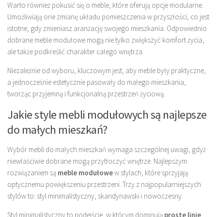
Warto również pokusić się o meble, które oferują opcje modularne.
Umożliwiają one zmianę układu pomieszczenia w przyszłości, co jest
istotne, gdy zmieniasz aranżację swojego mieszkania. Odpowiednio
dobrane meble modułowe mogą nie tylko zwiększyć komfort życia,
ale także podkreślić charakter całego wnętrza.
Niezależnie od wyboru, kluczowym jest, aby meble były praktyczne,
a jednocześnie estetycznie pasowały do małego mieszkania,
tworząc przyjemną i funkcjonalną przestrzeń życiową.
Jakie style mebli modułowych są najlepsze
do małych mieszkań?
Wybór mebli do małych mieszkań wymaga szczególnej uwagi, gdyż
niewłaściwie dobrane mogą przytłoczyć wnętrze. Najlepszym
rozwiązaniem są
meble modułowe
w stylach, które sprzyjają
optycznemu powiększeniu przestrzeni. Trzy z najpopularniejszych
stylów to: styl minimalistyczny, skandynawski i nowoczesny.
Styl minimalistyczny to podejście, w którym dominują
proste linie