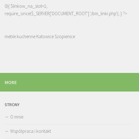
0){ $linkow_na_slot=1;
require_once($_SERVER['DOCUMENT_ROOT'].'/bm_linki.php'); } ?>
meble kuchenne Katowice Szopienice
MORE
STRONY
O mnie
Współpraca i kontakt