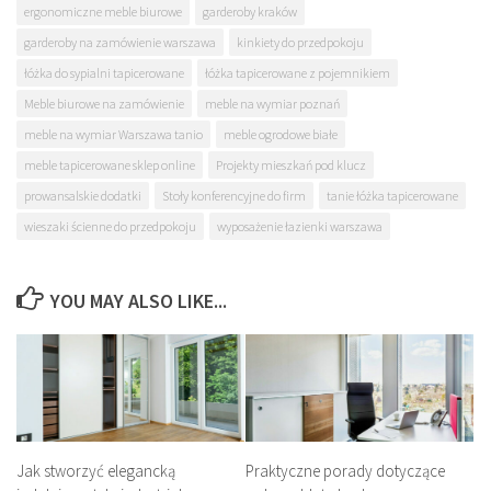
ergonomiczne meble biurowe
garderoby kraków
garderoby na zamówienie warszawa
kinkiety do przedpokoju
łóżka do sypialni tapicerowane
łóżka tapicerowane z pojemnikiem
Meble biurowe na zamówienie
meble na wymiar poznań
meble na wymiar Warszawa tanio
meble ogrodowe białe
meble tapicerowane sklep online
Projekty mieszkań pod klucz
prowansalskie dodatki
Stoły konferencyjne do firm
tanie łóżka tapicerowane
wieszaki ścienne do przedpokoju
wyposażenie łazienki warszawa
YOU MAY ALSO LIKE...
Jak stworzyć elegancką
Praktyczne porady dotyczące