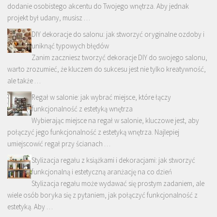
dodanie osobistego akcentu do Twojego wnętrza. Aby jednak
projekt był udany, musisz …
DIY dekoracje do salonu: jak stworzyć oryginalne ozdoby i
uniknąć typowych błędów
Zanim zaczniesz tworzyć dekoracje DIY do swojego salonu,
warto zrozumieć, że kluczem do sukcesu jest nie tylko kreatywność,
ale także …
Regał w salonie: jak wybrać miejsce, które łączy
funkcjonalność z estetyką wnętrza
Wybierając miejsce na regał w salonie, kluczowe jest, aby
połączyć jego funkcjonalność z estetyką wnętrza. Najlepiej
umiejscowić regał przy ścianach …
Stylizacja regału z książkami i dekoracjami: jak stworzyć
funkcjonalną i estetyczną aranżację na co dzień
Stylizacja regału może wydawać się prostym zadaniem, ale
wiele osób boryka się z pytaniem, jak połączyć funkcjonalność z
estetyką. Aby …