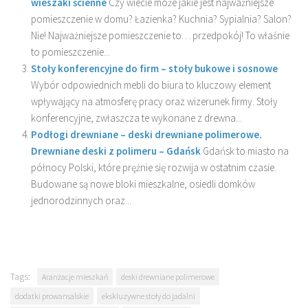
wieszaki ścienne
Czy wiecie może jakie jest najważniejsze
pomieszczenie w domu? Łazienka? Kuchnia? Sypialnia? Salon?
Nie! Najważniejsze pomieszczenie to… przedpokój! To właśnie
to pomieszczenie...
Stoły konferencyjne do firm – stoły bukowe i sosnowe
Wybór odpowiednich mebli do biura to kluczowy element
wpływający na atmosferę pracy oraz wizerunek firmy. Stoły
konferencyjne, zwłaszcza te wykonane z drewna...
Podłogi drewniane – deski drewniane polimerowe.
Drewniane deski z polimeru – Gdańsk
Gdańsk to miasto na
północy Polski, które prężnie się rozwija w ostatnim czasie.
Budowane są nowe bloki mieszkalne, osiedli domków
jednorodzinnych oraz...
Tags:
Aranżacje mieszkań
deski drewniane polimerowe
dodatki prowansalskie
ekskluzywne stoły do jadalni