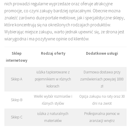
nich prowadzi regularne wyprzedaże oraz oferuje atrakcyjne
promocje, co czyni zakupy bardziej opłacalnymi. Obecnie można
znaleźć zarówno duże portale meblowe, jak i specjalistyczne sklepy,
które koncentrują się na określonych rodzajach produktów.
Wybierając miejsce zakupu, warto jednak upewnić się, że strona jest
wiarygodna i ma pozytywne opinie od klientów.
Sklep
Rodzaj oferty
Dodatkowe usługi
internetowy
Łóżka tapicerowane z
Darmowa dostawa przy
Sklep A
pojemnikiem w różnych
zamówieniach powyżej 1000
kolorach
zł
Wielki wybór rozmiarów i
Opcja zakupu na raty oraz 30
Sklep B
różnych stylów
dni na zwrot
Łóżka z naturalnych
Profesjonalna pomoc w
Sklep C
materiałów
aranżacji wnętrz