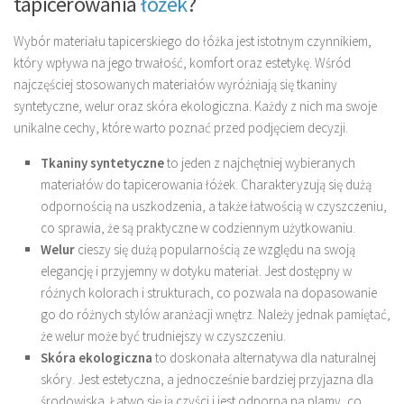
tapicerowania
łóżek
?
Wybór materiału tapicerskiego do łóżka jest istotnym czynnikiem,
który wpływa na jego trwałość, komfort oraz estetykę. Wśród
najczęściej stosowanych materiałów wyróżniają się tkaniny
syntetyczne, welur oraz skóra ekologiczna. Każdy z nich ma swoje
unikalne cechy, które warto poznać przed podjęciem decyzji.
Tkaniny syntetyczne
to jeden z najchętniej wybieranych
materiałów do tapicerowania łóżek. Charakteryzują się dużą
odpornością na uszkodzenia, a także łatwością w czyszczeniu,
co sprawia, że są praktyczne w codziennym użytkowaniu.
Welur
cieszy się dużą popularnością ze względu na swoją
elegancję i przyjemny w dotyku materiał. Jest dostępny w
różnych kolorach i strukturach, co pozwala na dopasowanie
go do różnych stylów aranżacji wnętrz. Należy jednak pamiętać,
że welur może być trudniejszy w czyszczeniu.
Skóra ekologiczna
to doskonała alternatywa dla naturalnej
skóry. Jest estetyczna, a jednocześnie bardziej przyjazna dla
środowiska. Łatwo się ją czyści i jest odporna na plamy, co