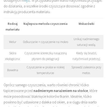
dostępnych
miejsc
. W przypadku plam warto natychmiast przystąpić
do działania, a wszelkie środki czyszczące stosować zgodnie z
instrukcją producenta materiału.
Rodzaj
Najlepsza metoda czyszczenia
Wskazówki
materiału
Unikaj nadmiernego
Welur
Odkurzanie + czyszczenie na mokro
saturacji wodą.
Skóra
Czyszczenie ściereczką nasączoną
Kiedy się brudzi,
ekologiczna
płynem do pielęgnacji
natychmiast przetrzyj.
Czyszczenie w pralce w niskiej
Sprawdź zalecenia przy
Bawełna
temperaturze
metce.
Oprócz samego czyszczenia, warto również chronić łóżko
tapicerowane przed
nadmiernym narażeniem na słońce
, które
może powodować blaknięcie kolorów tkanin. Idealnie, łóżko
powinno być ustawione z daleka od okien, a w ciągu dnia warto