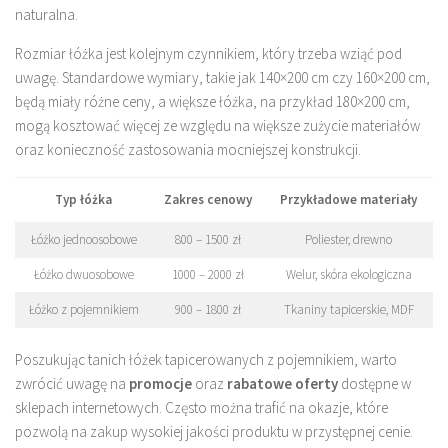
naturalna.
Rozmiar łóżka jest kolejnym czynnikiem, który trzeba wziąć pod
uwagę. Standardowe wymiary, takie jak 140×200 cm czy 160×200 cm,
będą miały różne ceny, a większe łóżka, na przykład 180×200 cm,
mogą kosztować więcej ze względu na większe zużycie materiałów
oraz konieczność zastosowania mocniejszej konstrukcji.
Typ łóżka
Zakres cenowy
Przykładowe materiały
Łóżko jednoosobowe
800 – 1500 zł
Poliester, drewno
Łóżko dwuosobowe
1000 – 2000 zł
Welur, skóra ekologiczna
Łóżko z pojemnikiem
900 – 1800 zł
Tkaniny tapicerskie, MDF
Poszukując tanich łóżek tapicerowanych z pojemnikiem, warto
zwrócić uwagę na
promocje
oraz
rabatowe oferty
dostępne w
sklepach internetowych. Często można trafić na okazje, które
pozwolą na zakup wysokiej jakości produktu w przystępnej cenie.