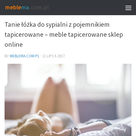
MEBLE I WNĘTRZA
Tanie łóżka do sypialni z pojemnikiem
tapicerowane – meble tapicerowane sklep
online
BY
MEBLEMA.COM.PL
·
11 LIPCA 2017