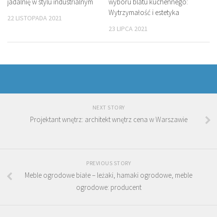
jadalnię w stylu industrialnym
wyboru blatu kuchennego:
Wytrzymałość i estetyka
22 LISTOPADA 2021
23 LIPCA 2021
NEXT STORY
Projektant wnętrz: architekt wnętrz cena w Warszawie
PREVIOUS STORY
Meble ogrodowe białe – leżaki, hamaki ogrodowe, meble
ogrodowe: producent