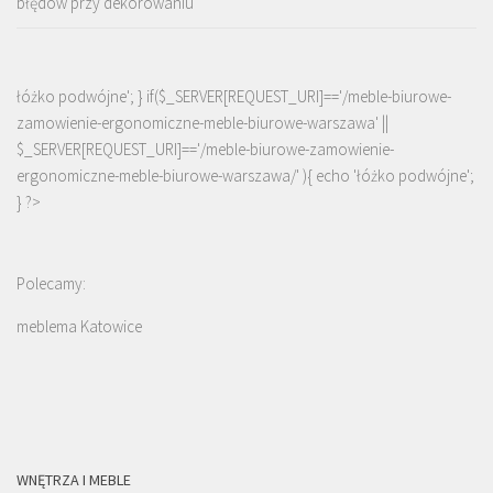
błędów przy dekorowaniu
łóżko podwójne'; } if($_SERVER[REQUEST_URI]=='/meble-biurowe-
zamowienie-ergonomiczne-meble-biurowe-warszawa' ||
$_SERVER[REQUEST_URI]=='/meble-biurowe-zamowienie-
ergonomiczne-meble-biurowe-warszawa/' ){ echo '
łóżko podwójne
';
} ?>
Polecamy:
meblema Katowice
WNĘTRZA I MEBLE