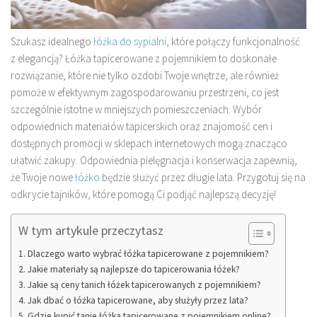
Szukasz idealnego
łóżka do sypialni
, które połączy funkcjonalność
z elegancją? Łóżka tapicerowane z pojemnikiem to doskonałe
rozwiązanie, które nie tylko ozdobi Twoje wnętrze, ale również
pomoże w efektywnym zagospodarowaniu przestrzeni, co jest
szczególnie istotne w mniejszych pomieszczeniach. Wybór
odpowiednich materiałów tapicerskich oraz znajomość cen i
dostępnych promocji w sklepach internetowych mogą znacząco
ułatwić zakupy. Odpowiednia pielęgnacja i konserwacja zapewnią,
że Twoje nowe
łóżko
będzie służyć przez długie lata. Przygotuj się na
odkrycie tajników, które pomogą Ci podjąć najlepszą decyzję!
W tym artykule przeczytasz
Dlaczego warto wybrać łóżka tapicerowane z pojemnikiem?
Jakie materiały są najlepsze do tapicerowania łóżek?
Jakie są ceny tanich łóżek tapicerowanych z pojemnikiem?
Jak dbać o łóżka tapicerowane, aby służyły przez lata?
Gdzie kupić tanie łóżka tapicerowane z pojemnikiem online?