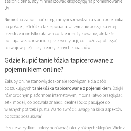
zasłonić okna, aby minimalizować ekspozycję na promieniowanie
UV.
Nie można zapominać o regularnym sprawdzaniu stanu pojemnika
na pościel, jeśli łóżko takie posiada. Utrzymanie porządku w tej
przestrzeni nie tylko ułatwia codzienne użytkowanie, ale także
pomaga w zachowaniu lepszej wentylacji, co może zapobiegać
rozwojowi pleśni czy nieprzyjemnych zapachów.
Gdzie kupić tanie łóżka tapicerowane z
pojemnikiem online?
Zakupy online stanowią doskonałe rozwiązanie dla osób
poszukujących
tanie łóżka tapicerowane z pojemnikiem
. Dzięki
różnorodnym platformom internetowym, można łatwo przeglądać
setki modeli, co pozwala znaleźć idealne łóżko pasujące do
własnych potrzeb i gustu. Warto zwrócić uwagę na kilka aspektów
podczas poszukiwań.
Przede wszystkim, należy porównać oferty różnych sklepów. Wiele z