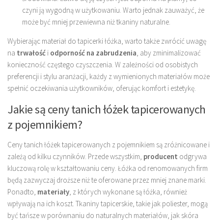
czyni ją wygodną w użytkowaniu. Warto jednak zauważyć, że
może być mniej przewiewna niż tkaniny naturalne.
Wybierając materiał do tapicerki łóżka, warto także zwrócić uwagę
na
trwałość
i
odporność na zabrudzenia
, aby zminimalizować
konieczność częstego czyszczenia. W zależności od osobistych
preferencji i stylu aranżacji, każdy z wymienionych materiałów może
spełnić oczekiwania użytkowników, oferując komfort i estetykę.
Jakie są ceny tanich łóżek tapicerowanych
z pojemnikiem?
Ceny tanich łóżek tapicerowanych z pojemnikiem są zróżnicowane i
zależą od kilku czynników. Przede wszystkim,
producent
odgrywa
kluczową rolę w kształtowaniu ceny. Łóżka od renomowanych firm
będą zazwyczaj droższe niż te oferowane przez mniej znane marki.
Ponadto,
materiały
, z których wykonane są łóżka, również
wpływają na ich koszt. Tkaniny tapicerskie, takie jak poliester, mogą
być tańsze w porównaniu do naturalnych materiałów, jak skóra