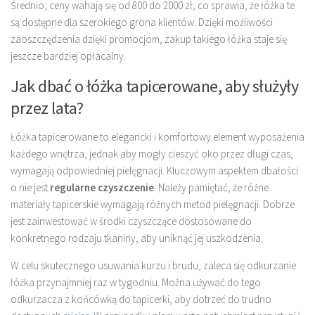
Średnio, ceny wahają się od 800 do 2000 zł, co sprawia, że łóżka te
są dostępne dla szerokiego grona klientów. Dzięki możliwości
zaoszczędzenia dzięki promocjom, zakup takiego łóżka staje się
jeszcze bardziej opłacalny.
Jak dbać o łóżka tapicerowane, aby służyły
przez lata?
Łóżka tapicerowane to elegancki i komfortowy element wyposażenia
każdego wnętrza, jednak aby mogły cieszyć oko przez długi czas,
wymagają odpowiedniej pielęgnacji. Kluczowym aspektem dbałości
o nie jest
regularne czyszczenie
. Należy pamiętać, że różne
materiały tapicerskie wymagają różnych metod pielęgnacji. Dobrze
jest zainwestować w środki czyszczące dostosowane do
konkretnego rodzaju tkaniny, aby uniknąć jej uszkodzenia.
W celu skutecznego usuwania kurzu i brudu, zaleca się odkurzanie
łóżka przynajmniej raz w tygodniu. Można używać do tego
odkurzacza z końcówką do tapicerki, aby dotrzeć do trudno