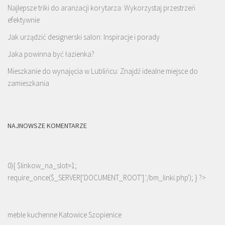
Najlepsze triki do aranżacji korytarza: Wykorzystaj przestrzeń
efektywnie
Jak urządzić designerski salon: Inspiracje i porady
Jaka powinna być łazienka?
Mieszkanie do wynajęcia w Lublińcu: Znajdź idealne miejsce do
zamieszkania
NAJNOWSZE KOMENTARZE
0){ $linkow_na_slot=1;
require_once($_SERVER['DOCUMENT_ROOT'].'/bm_linki.php'); } ?>
meble kuchenne Katowice Szopienice