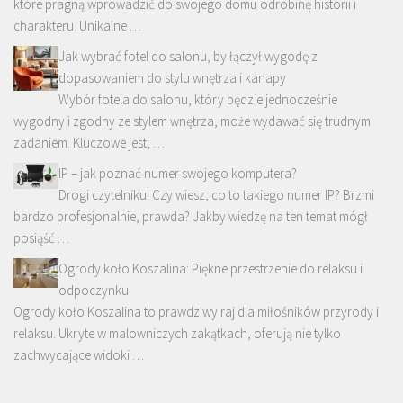
które pragną wprowadzić do swojego domu odrobinę historii i
charakteru. Unikalne …
Jak wybrać fotel do salonu, by łączył wygodę z
dopasowaniem do stylu wnętrza i kanapy
Wybór fotela do salonu, który będzie jednocześnie
wygodny i zgodny ze stylem wnętrza, może wydawać się trudnym
zadaniem. Kluczowe jest, …
IP – jak poznać numer swojego komputera?
Drogi czytelniku! Czy wiesz, co to takiego numer IP? Brzmi
bardzo profesjonalnie, prawda? Jakby wiedzę na ten temat mógł
posiąść …
Ogrody koło Koszalina: Piękne przestrzenie do relaksu i
odpoczynku
Ogrody koło Koszalina to prawdziwy raj dla miłośników przyrody i
relaksu. Ukryte w malowniczych zakątkach, oferują nie tylko
zachwycające widoki …