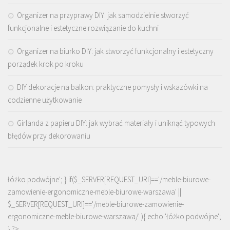
Organizer na przyprawy DIY: jak samodzielnie stworzyć
funkcjonalne i estetyczne rozwiązanie do kuchni
Organizer na biurko DIY: jak stworzyć funkcjonalny i estetyczny
porządek krok po kroku
DIY dekoracje na balkon: praktyczne pomysły i wskazówki na
codzienne użytkowanie
Girlanda z papieru DIY: jak wybrać materiały i uniknąć typowych
błędów przy dekorowaniu
łóżko podwójne'; } if($_SERVER[REQUEST_URI]=='/meble-biurowe-
zamowienie-ergonomiczne-meble-biurowe-warszawa' ||
$_SERVER[REQUEST_URI]=='/meble-biurowe-zamowienie-
ergonomiczne-meble-biurowe-warszawa/' ){ echo '
łóżko podwójne
';
} ?>