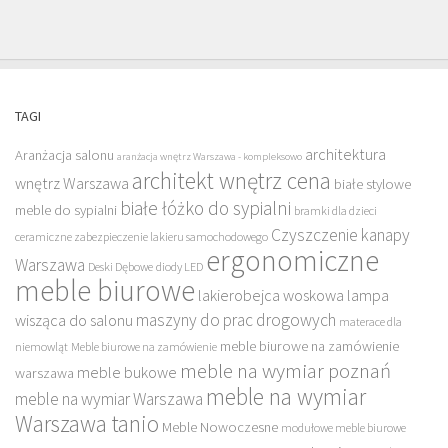
TAGI
architektura
Aranżacja salonu
aranżacja wnętrz Warszawa - kompleksowo
architekt wnętrz cena
wnętrz Warszawa
białe stylowe
białe łóżko do sypialni
meble do sypialni
bramki dla dzieci
Czyszczenie kanapy
ceramiczne zabezpieczenie lakieru samochodowego
ergonomiczne
Warszawa
Deski Dębowe
diody LED
meble biurowe
lakierobejca woskowa
lampa
maszyny do prac drogowych
wisząca do salonu
materace dla
meble biurowe na zamówienie
niemowląt
Meble biurowe na zamówienie
meble na wymiar poznań
meble bukowe
warszawa
meble na wymiar
meble na wymiar Warszawa
Warszawa tanio
Meble Nowoczesne
modułowe meble biurowe