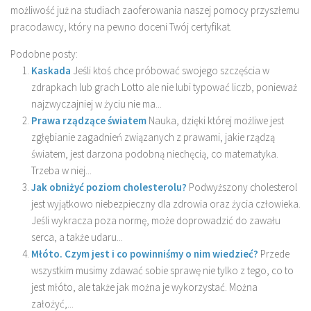
możliwość już na studiach zaoferowania naszej pomocy przyszłemu
pracodawcy, który na pewno doceni Twój certyfikat.
Podobne posty:
Kaskada
Jeśli ktoś chce próbować swojego szczęścia w
zdrapkach lub grach Lotto ale nie lubi typować liczb, ponieważ
najzwyczajniej w życiu nie ma...
Prawa rządzące światem
Nauka, dzięki której możliwe jest
zgłębianie zagadnień związanych z prawami, jakie rządzą
światem, jest darzona podobną niechęcią, co matematyka.
Trzeba w niej...
Jak obniżyć poziom cholesterolu?
Podwyższony cholesterol
jest wyjątkowo niebezpieczny dla zdrowia oraz życia człowieka.
Jeśli wykracza poza normę, może doprowadzić do zawału
serca, a także udaru...
Młóto. Czym jest i co powinniśmy o nim wiedzieć?
Przede
wszystkim musimy zdawać sobie sprawę nie tylko z tego, co to
jest młóto, ale także jak można je wykorzystać. Można
założyć,...