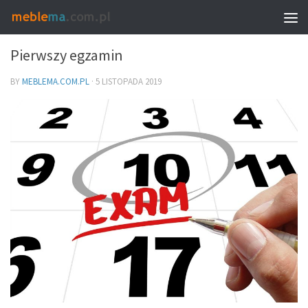
INNE
Pierwszy egzamin
BY
MEBLEMA.COM.PL
·
5 LISTOPADA 2019