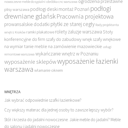
ogrodzenia przestawne
nowoczesne meble do sypialni
obróbka cnc warszawa
podłogi
podłogi deski montaż Poznań
plisy warszawa
drewniane gdańsk
Pracownia projektowa
płytki ze starej cegły
prowansalskie dodatki
Rady projektanta
rolety żaluzje warszawa
Stoły
ramki plakatowe
wnętrz Kraków
konferencyjne do firm
szafy do zabudowy wnęk
szafy wnękowe
na wymiar
tanie meble na zamówienie mazowieckie
usługi
wykańczanie wnętrz w Poznaniu
remontowe warszawa
wyposażenie łazienki
wyposażenie sklepów
warszawa
włamanie oknem
WNĘTRZA
Jak wybrać odpowiednie szafki łazienkowe?
Czy większy materac dla jednej osoby to zawsze lepszy wybór?
Stół i krzesła do jadalni nowoczesne. Jakie meble do jadalni? Meble
do salonu i jadalni nowoczesne