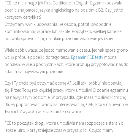
FCE, to nic innego jak First Certificate in English. Egzamin pozwala
ocenić znajomość języka angielskiego na poziomie B2. Czy jest to
korzystny certyfikat?
Otrzymany wynik udowadnia, że osoba, potrafi swobodnie
komunikować się w pracy lub szkole. Początek w wielkiej karierze,
pozwala sprawdzić się na jakim poziomie właściwie jesteśmy.
Wiele osób uważa, że jest to marnowanie czasu, jednak spore grono
wciąż próbuje podejść do tego testu.
Egzamin FCE testy
można
odnaleźć w wielu podręcznikach, które próbują przygotować nas do
zdania na najwyższym poziomie.
Czy i Ty chciałbyś otrzymać ocenę A? Jeśli tak, próbuj nie obawiaj
się. Przed Tobą rok ciężkiej pracy, który umożliwi Ci zdanie egzaminu
na najwyższym poziomie. W przypadku gdy masz możliwość trochę
dłużej popracować, warto zainteresować się CAE, który na pewno w
Twoim CV wywoła większe zainteresowanie.
FCE to początek drogi, która umożliwia nam rozpoczęcie starań o
lepsze jutro, korzystniejsze czas w przyszłości. Często mamy