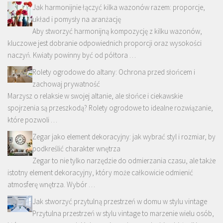
Jak harmonijnie łączyć kilka wazonów razem: proporcje,
układ i pomysły na aranżację
Aby stworzyć harmonijną kompozycję z kilku wazonów,
kluczowe jest dobranie odpowiednich proporcji oraz wysokości
naczyń. Kwiaty powinny być od półtora …
Rolety ogrodowe do altany: Ochrona przed słońcem i
zachowaj prywatność
Marzysz o relaksie w swojej altanie, ale słońce i ciekawskie
spojrzenia są przeszkodą? Rolety ogrodowe to idealne rozwiązanie,
które pozwoli …
Zegar jako element dekoracyjny: jak wybrać styl i rozmiar, by
podkreślić charakter wnętrza
Zegar to nie tylko narzędzie do odmierzania czasu, ale także
istotny element dekoracyjny, który może całkowicie odmienić
atmosferę wnętrza. Wybór …
Jak stworzyć przytulną przestrzeń w domu w stylu vintage
Przytulna przestrzeń w stylu vintage to marzenie wielu osób,