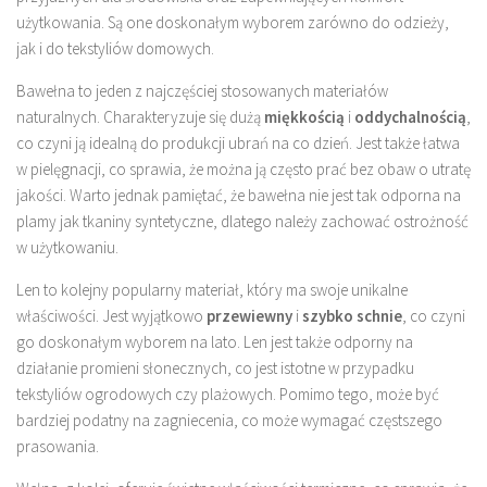
użytkowania. Są one doskonałym wyborem zarówno do odzieży,
jak i do tekstyliów domowych.
Bawełna to jeden z najczęściej stosowanych materiałów
naturalnych. Charakteryzuje się dużą
miękkością
i
oddychalnością
,
co czyni ją idealną do produkcji ubrań na co dzień. Jest także łatwa
w pielęgnacji, co sprawia, że można ją często prać bez obaw o utratę
jakości. Warto jednak pamiętać, że bawełna nie jest tak odporna na
plamy jak tkaniny syntetyczne, dlatego należy zachować ostrożność
w użytkowaniu.
Len to kolejny popularny materiał, który ma swoje unikalne
właściwości. Jest wyjątkowo
przewiewny
i
szybko schnie
, co czyni
go doskonałym wyborem na lato. Len jest także odporny na
działanie promieni słonecznych, co jest istotne w przypadku
tekstyliów ogrodowych czy plażowych. Pomimo tego, może być
bardziej podatny na zagniecenia, co może wymagać częstszego
prasowania.