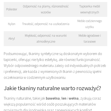
Odporność na plamy, różnorodność
Tapicerka mebli
Poliester
wzorów
wewnętrznych
Meble codziennego
Nylon
Trwałość, odporność na uszkodzenia
użytku
Miękkość, odporność na warunki
Meble ogrodowe i
Akryl
atmosferyczne
tarasowe
Podsumowując, tkaniny syntetyczne są doskonałym wyborem do
tapicerki, oferując nie tylko estetykę, ale również funkcjonalność.
Wybór odpowiedniego materiału zależy od indywidualnych potrzeb
i preferencji, ale każda z wymienionych tkanin z pewnością spełni
oczekiwania w codziennym użytkowaniu.
Jakie tkaniny naturalne warto rozważyć?
Tkaniny naturalne, takie jak
bawełna
,
len
i
wełna
, zyskują coraz
większą popularność wśród osób poszukujących materiałów
przyjaznych dla środowiska oraz zapewniających komfort