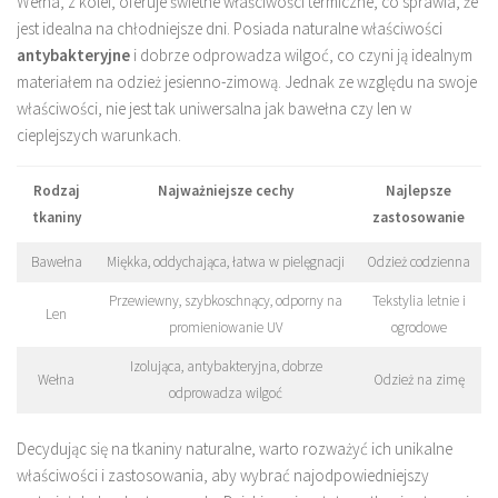
Wełna, z kolei, oferuje świetne właściwości termiczne, co sprawia, że
jest idealna na chłodniejsze dni. Posiada naturalne właściwości
antybakteryjne
i dobrze odprowadza wilgoć, co czyni ją idealnym
materiałem na odzież jesienno-zimową. Jednak ze względu na swoje
właściwości, nie jest tak uniwersalna jak bawełna czy len w
cieplejszych warunkach.
Rodzaj
Najważniejsze cechy
Najlepsze
tkaniny
zastosowanie
Bawełna
Miękka, oddychająca, łatwa w pielęgnacji
Odzież codzienna
Przewiewny, szybkoschnący, odporny na
Tekstylia letnie i
Len
promieniowanie UV
ogrodowe
Izolująca, antybakteryjna, dobrze
Wełna
Odzież na zimę
odprowadza wilgoć
Decydując się na tkaniny naturalne, warto rozważyć ich unikalne
właściwości i zastosowania, aby wybrać najodpowiedniejszy