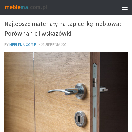
MEBLE I WNĘTRZA
Najlepsze materiały na tapicerkę meblową:
Porównanie i wskazówki
BY
MEBLEMA.COM.PL
·
21 SIERPNIA 2021