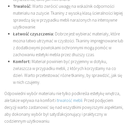
Trwałość:
Warto zwrócić uwagę na wskaźnik odporności
materiału na zużycie. Tkaniny z wysoką klasą ścieralności lepiej
sprawdzą się w przypadku mebli narażonych na intensywne
użytkowanie.
Łatwość czyszczenia:
Dobrze jest wybierać materiały, które
można łatwo utrzymać w czystości. Tkaniny impregnowane lub
z dodatkowymi powłokami ochronnymi mogą pomóc w
zachowaniu estetyki mebla przez dłuższy czas.
Komfort:
Materiał powinien być przyjemny w dotyku,
zwłaszcza w przypadku mebli, z których korzystamy na co
dzień. Warto przetestować różne tkaniny, by sprawdzić, jak się
w nich czujemy.
Odpowiedni wybór materiału nie tylko podkreśla estetykę wnętrza,
ale także wpływa na komfort i
trwałość mebli
. Przed podjęciem
decyzji warto zastanowić się nad wszystkimi powyższymi aspektami,
aby dokonany wybór był satysfakcjonujący i praktyczny w
codziennym użytkowaniu.