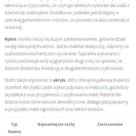
łatwością w czyszczeniu, co czyni go idealnym wyborem dla osób z
dziećmi lub zwierzętami. Dodatkowo, poliester jest dostępny w
szerokiej gamie kolorów i wzorów, co pozwala na dużą swobodę w
aranżacji.
Nylon
również cieszy się dużym zainteresowaniem, głównie dzięki
swojej niezwykłej trwałości. Jest to materiał elastyczny, odporny na
uszkodzenia mechaniczne i wycieranie. Tapicerka wykonana z
nylonu zachowuje swój wygląd przez długi czas, co sprawia, że
stanowi doskonałą inwestycję w długoterminowym użytkowaniu.
Warto także wspomnieć o
akrylu
, który oferuje wyjątkową miękkość
i komfort. Akryl jest często wykorzystywany w
miejscach
, gdzie liczy
się estetyka oraz przyjemność z użytkowania mebli. Materiał ten
dobrze znosi różne warunki atmosferyczne, dlatego jest popularny
w przypadku mebli ogrodowych oraz letnich tarasów.
Typ
Najważniejsze cechy
Zastosowanie
tkaniny