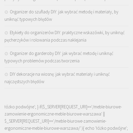
Organizer do szuflady DIY: jak wybrać metodę i materiały, by
uniknąć typowych błędów
Etykiety do organizerów DIY: praktyczne wskazówki, by uniknąć
pęcherzyków i rolowania podczas naklejania
Organizer do garderoby DIY: jak wybrać metodę i uniknąć
typowych problemów podczas tworzenia
DIY dekoracje na wiosnę: jak wybrać materiały i uniknąć
najczęstszych błędów
łóżko podwójne'; } if($_SERVER[REQUEST_URI]=='/meble-biurowe-
zamowienie-ergonomiczne-meble-biurowe-warszawa' ||
$_SERVER[REQUEST_URI]=='/meble-biurowe-zamowienie-
ergonomiczne-meble-biurowe-warszawa/' ){ echo '
łóżko podwójne
';