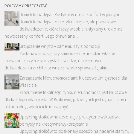
POLECAMY PRZECZYTAĆ
Domek kanadyjski: Rustykalny urok i komfort w jednym
Domek kanadyjski to nie tylko miejsce, ale prawdziwe
doświadczenie, które łączy w sobie rustykalny urok oraz
nowoczesny komfort. Jego drewniana …
Urządzanie wnętrz – samemu czy z pomocą?
Zastanawiając się, czy samodzielnie urządzić własne
mieszkanie, czy też skorzystać z wiedzy, umiejętności i
doświadczenia architekta wnętrz, warto sprawdzić, jakie …
Zarządzanie Nieruchomościami: Kluczowe Umiejętności dla
Właścicieli
Zrozumienie lokalnego rynku nieruchomości jest kluczowe
dla każdego właściciela. W Krakowie, gdzie rynek jest dynamiczny i
różnorodny, właściciele muszą być …
Upcycling słoików na dekoracje: praktyczne wskazówki i
pomysły na kreatywne wykorzystanie
Upcycling słoików to doskonały sposób na nadanie starym,