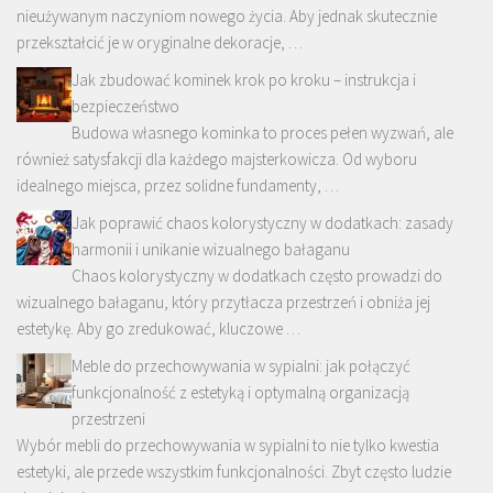
nieużywanym naczyniom nowego życia. Aby jednak skutecznie
przekształcić je w oryginalne dekoracje, …
Jak zbudować kominek krok po kroku – instrukcja i
bezpieczeństwo
Budowa własnego kominka to proces pełen wyzwań, ale
również satysfakcji dla każdego majsterkowicza. Od wyboru
idealnego miejsca, przez solidne fundamenty, …
Jak poprawić chaos kolorystyczny w dodatkach: zasady
harmonii i unikanie wizualnego bałaganu
Chaos kolorystyczny w dodatkach często prowadzi do
wizualnego bałaganu, który przytłacza przestrzeń i obniża jej
estetykę. Aby go zredukować, kluczowe …
Meble do przechowywania w sypialni: jak połączyć
funkcjonalność z estetyką i optymalną organizacją
przestrzeni
Wybór mebli do przechowywania w sypialni to nie tylko kwestia
estetyki, ale przede wszystkim funkcjonalności. Zbyt często ludzie