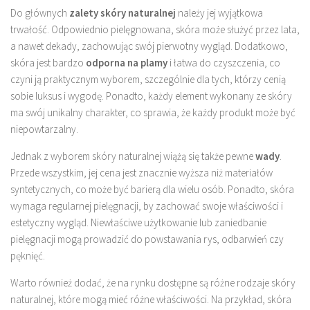
Do głównych
zalety skóry naturalnej
należy jej wyjątkowa
trwałość. Odpowiednio pielęgnowana, skóra może służyć przez lata,
a nawet dekady, zachowując swój pierwotny wygląd. Dodatkowo,
skóra jest bardzo
odporna na plamy
i łatwa do czyszczenia, co
czyni ją praktycznym wyborem, szczególnie dla tych, którzy cenią
sobie luksus i wygodę. Ponadto, każdy element wykonany ze skóry
ma swój unikalny charakter, co sprawia, że każdy produkt może być
niepowtarzalny.
Jednak z wyborem skóry naturalnej wiążą się także pewne
wady
.
Przede wszystkim, jej cena jest znacznie wyższa niż materiałów
syntetycznych, co może być barierą dla wielu osób. Ponadto, skóra
wymaga regularnej pielęgnacji, by zachować swoje właściwości i
estetyczny wygląd. Niewłaściwe użytkowanie lub zaniedbanie
pielęgnacji mogą prowadzić do powstawania rys, odbarwień czy
pęknięć.
Warto również dodać, że na rynku dostępne są różne rodzaje skóry
naturalnej, które mogą mieć różne właściwości. Na przykład, skóra