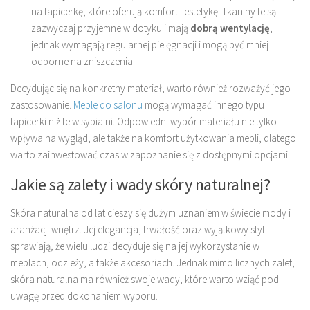
na tapicerkę, które oferują komfort i estetykę. Tkaniny te są
zazwyczaj przyjemne w dotyku i mają
dobrą wentylację
,
jednak wymagają regularnej pielęgnacji i mogą być mniej
odporne na zniszczenia.
Decydując się na konkretny materiał, warto również rozważyć jego
zastosowanie.
Meble do salonu
mogą wymagać innego typu
tapicerki niż te w sypialni. Odpowiedni wybór materiału nie tylko
wpływa na wygląd, ale także na komfort użytkowania mebli, dlatego
warto zainwestować czas w zapoznanie się z dostępnymi opcjami.
Jakie są zalety i wady skóry naturalnej?
Skóra naturalna od lat cieszy się dużym uznaniem w świecie mody i
aranżacji wnętrz. Jej elegancja, trwałość oraz wyjątkowy styl
sprawiają, że wielu ludzi decyduje się na jej wykorzystanie w
meblach, odzieży, a także akcesoriach. Jednak mimo licznych zalet,
skóra naturalna ma również swoje wady, które warto wziąć pod
uwagę przed dokonaniem wyboru.