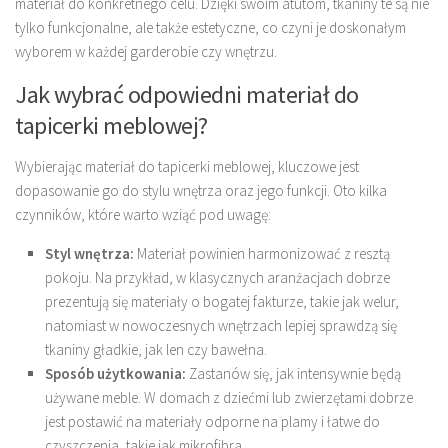
materiał do konkretnego celu. Dzięki swoim atutom, tkaniny te są nie
tylko funkcjonalne, ale także estetyczne, co czyni je doskonałym
wyborem w każdej garderobie czy wnętrzu.
Jak wybrać odpowiedni materiał do
tapicerki meblowej?
Wybierając materiał do tapicerki meblowej, kluczowe jest
dopasowanie go do stylu wnętrza oraz jego funkcji. Oto kilka
czynników, które warto wziąć pod uwagę:
Styl wnętrza:
Materiał powinien harmonizować z resztą
pokoju. Na przykład, w klasycznych aranżacjach dobrze
prezentują się materiały o bogatej fakturze, takie jak welur,
natomiast w nowoczesnych wnętrzach lepiej sprawdzą się
tkaniny gładkie, jak len czy bawełna.
Sposób użytkowania:
Zastanów się, jak intensywnie będą
używane meble. W domach z dziećmi lub zwierzętami dobrze
jest postawić na materiały odporne na plamy i łatwe do
czyszczenia, takie jak mikrofibra.