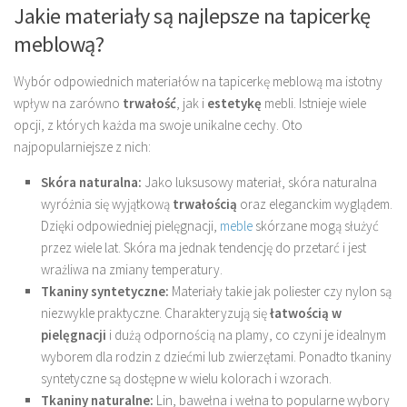
Jakie materiały są najlepsze na tapicerkę
meblową?
Wybór odpowiednich materiałów na tapicerkę meblową ma istotny
wpływ na zarówno
trwałość
, jak i
estetykę
mebli. Istnieje wiele
opcji, z których każda ma swoje unikalne cechy. Oto
najpopularniejsze z nich:
Skóra naturalna:
Jako luksusowy materiał, skóra naturalna
wyróżnia się wyjątkową
trwałością
oraz eleganckim wyglądem.
Dzięki odpowiedniej pielęgnacji,
meble
skórzane mogą służyć
przez wiele lat. Skóra ma jednak tendencję do przetarć i jest
wrażliwa na zmiany temperatury.
Tkaniny syntetyczne:
Materiały takie jak poliester czy nylon są
niezwykle praktyczne. Charakteryzują się
łatwością w
pielęgnacji
i dużą odpornością na plamy, co czyni je idealnym
wyborem dla rodzin z dziećmi lub zwierzętami. Ponadto tkaniny
syntetyczne są dostępne w wielu kolorach i wzorach.
Tkaniny naturalne:
Lin, bawełna i wełna to popularne wybory