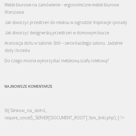
Meble biurowe na zamówienie – ergonomiczne meble biurowe
Warszawa
Jak stworzyć przestrzeń do relaksu w ogrodzie: Inspiracje i porady
Jak stworzyć designerską przestrzeń w domowym biurze
Aranżacja stołu w salonie. Stół – serce każdego salonu. Jadalnie
stoły i krzesła
Do czego można wykorzystać metalową szafę roletową?
NAJNOWSZE KOMENTARZE
0){ $linkow_na_slot=1;
require_once($_SERVER['DOCUMENT_ROOT'].'/bm_linki.php'); } ?>