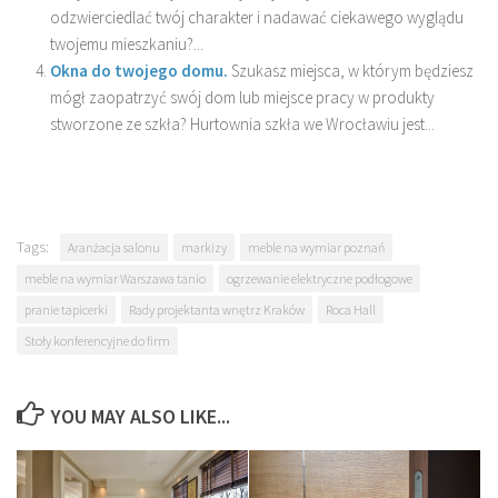
odzwierciedlać twój charakter i nadawać ciekawego wyglądu
twojemu mieszkaniu?...
Okna do twojego domu.
Szukasz miejsca, w którym będziesz
mógł zaopatrzyć swój dom lub miejsce pracy w produkty
stworzone ze szkła? Hurtownia szkła we Wrocławiu jest...
Tags:
Aranżacja salonu
markizy
meble na wymiar poznań
meble na wymiar Warszawa tanio
ogrzewanie elektryczne podłogowe
pranie tapicerki
Rady projektanta wnętrz Kraków
Roca Hall
Stoły konferencyjne do firm
YOU MAY ALSO LIKE...