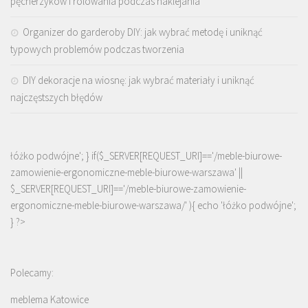
pęcherzyków i rolowania podczas naklejania
Organizer do garderoby DIY: jak wybrać metodę i uniknąć
typowych problemów podczas tworzenia
DIY dekoracje na wiosnę: jak wybrać materiały i uniknąć
najczęstszych błędów
łóżko podwójne'; } if($_SERVER[REQUEST_URI]=='/meble-biurowe-
zamowienie-ergonomiczne-meble-biurowe-warszawa' ||
$_SERVER[REQUEST_URI]=='/meble-biurowe-zamowienie-
ergonomiczne-meble-biurowe-warszawa/' ){ echo '
łóżko podwójne
';
} ?>
Polecamy:
meblema Katowice