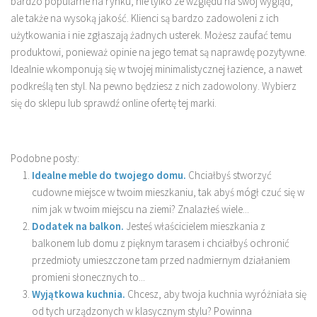
bardzo popularne na rynku, nie tylko ze względu na swój wygląd,
ale także na wysoką jakość. Klienci są bardzo zadowoleni z ich
użytkowania i nie zgłaszają żadnych usterek. Możesz zaufać temu
produktowi, ponieważ opinie na jego temat są naprawdę pozytywne.
Idealnie wkomponują się w twojej minimalistycznej łazience, a nawet
podkreślą ten styl. Na pewno będziesz z nich zadowolony. Wybierz
się do sklepu lub sprawdź online ofertę tej marki.
Podobne posty:
Idealne meble do twojego domu.
Chciałbyś stworzyć
cudowne miejsce w twoim mieszkaniu, tak abyś mógł czuć się w
nim jak w twoim miejscu na ziemi? Znalazłeś wiele...
Dodatek na balkon.
Jesteś właścicielem mieszkania z
balkonem lub domu z pięknym tarasem i chciałbyś ochronić
przedmioty umieszczone tam przed nadmiernym działaniem
promieni słonecznych to...
Wyjątkowa kuchnia.
Chcesz, aby twoja kuchnia wyróżniała się
od tych urządzonych w klasycznym stylu? Powinna