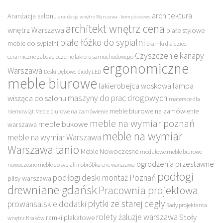
architektura
Aranżacja salonu
aranżacja wnętrz Warszawa - kompleksowo
architekt wnętrz cena
wnętrz Warszawa
białe stylowe
białe łóżko do sypialni
meble do sypialni
bramki dla dzieci
Czyszczenie kanapy
ceramiczne zabezpieczenie lakieru samochodowego
ergonomiczne
Warszawa
Deski Dębowe
diody LED
meble biurowe
lakierobejca woskowa
lampa
maszyny do prac drogowych
wisząca do salonu
materace dla
meble biurowe na zamówienie
niemowląt
Meble biurowe na zamówienie
meble na wymiar poznań
meble bukowe
warszawa
meble na wymiar
meble na wymiar Warszawa
Warszawa tanio
Meble Nowoczesne
modułowe meble biurowe
ogrodzenia przestawne
nowoczesne meble do sypialni
obróbka cnc warszawa
podłogi
podłogi deski montaż Poznań
plisy warszawa
drewniane gdańsk
Pracownia projektowa
płytki ze starej cegły
prowansalskie dodatki
Rady projektanta
rolety żaluzje warszawa
Stoły
ramki plakatowe
wnętrz Kraków