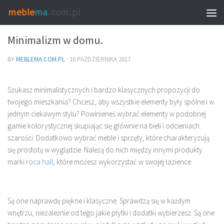
MEBLE I WNĘTRZA
Minimalizm w domu.
BY
MEBLEMA.COM.PL
·
16 PAŹDZIERNIKA 2017
Szukasz minimalistycznych i bardzo klasycznych propozycji do
twojego mieszkania? Chcesz, aby wszystkie elementy były spólne i w
jednym ciekawym stylu? Powinieneś wybrać elementy w podobnej
gamie kolorystycznej skupiając się głównie na bieli i odcieniach
szarości. Dodatkowo wybrać meble i sprzęty, które charakteryzują
się prostotą w wyglądzie. Należą do nich między innymi produkty
marki
roca hall
, które możesz wykorzystać w swojej łazience.
Są one naprawdę piękne i klasyczne. Sprawdzą się w każdym
wnętrzu, niezależnie od tego jakie płytki i dodatki wybierzesz. Są one