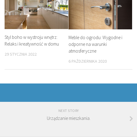
Styl boho w wystroju wnętrz:
Meble do ogrodu: Wygodne i
Relaks i kreatywność w domu
odporne na warunki
atmosferyczne
29 STYCZNIA 2022
6 PAŹDZIERNIKA 2020
NEXT STORY
Urządzanie mieszkania.