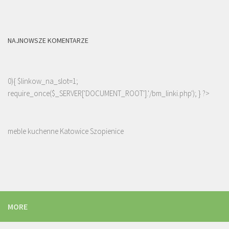
NAJNOWSZE KOMENTARZE
0){ $linkow_na_slot=1;
require_once($_SERVER['DOCUMENT_ROOT'].'/bm_linki.php'); } ?>
meble kuchenne Katowice Szopienice
MORE