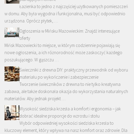
Łazienka to jedno z najczęściej użytkowanych pomieszczeń
w domu. Aby była wygodna i funkcjonalna, musi być odpowiednio
urządzona. Oprócz płytek, …
Ogłoszenia w Mińsku Mazowieckim: Znajdź interesujące
oferty
Mińsk Mazowiecki to miejsce, w którym codziennie pojawiają się
nowe ogłoszenia, a ich różnorodność może zaskoczyć każdego
poszukującego. W gąszczu …
Świeczniki z drewna DIY: praktyczny przewodnik od wyboru
materiału po wykończenie i zabezpieczenie
Tworzenie świeczników z drewna to nie tylko kreatywna
zabawa, ale także doskonała okazja do wykorzystania naturalnych
materiałów. Aby jednak projekt …
Wysokość siedziska krzesła a komfort i ergonomia – jak
dobrać idealne proporcje do wzrostu i stołu
Wybór odpowiedniej wysokości siedziska krzesła to
kluczowy element, który wpływa na nasz komfort oraz zdrowie. Dla