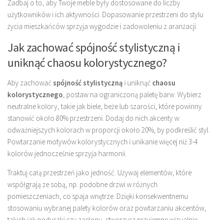
Zadbaj o to, aby Twoje meble były dostosowane do liczby
użytkowników i ich aktywności. Dopasowanie przestrzeni do stylu
życia mieszkańców sprzyja wygodzie i zadowoleniu z aranżacji.
Jak zachować spójność stylistyczną i
uniknąć chaosu kolorystycznego?
Aby zachować
spójność stylistyczną
i uniknąć
chaosu
kolorystycznego
, postaw na ograniczoną paletę barw. Wybierz
neutralne kolory, takie jak biele, beże lub szarości, które powinny
stanowić około 80% przestrzeni. Dodaj do nich akcenty w
odważniejszych kolorach w proporcji około 20%, by podkreślić styl.
Powtarzanie motywów kolorystycznych i unikanie więcej niż 3-4
kolorów jednocześnie sprzyja harmonii.
Traktuj całą przestrzeń jako jedność. Używaj elementów, które
współgrają ze sobą, np. podobne drzwi w różnych
pomieszczeniach, co spaja wnętrze. Dzięki konsekwentnemu
stosowaniu wybranej palety kolorów oraz powtarzaniu akcentów,
takich jak poduszki czy zasłony, stworzysz przyjemne wizualnie