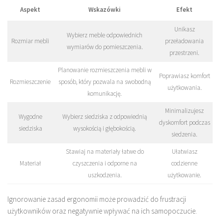
Aspekt
Wskazówki
Efekt
Unikasz
Wybierz meble odpowiednich
Rozmiar mebli
przeładowania
wymiarów do pomieszczenia.
przestrzeni.
Planowanie rozmieszczenia mebli w
Poprawiasz komfort
Rozmieszczenie
sposób, który pozwala na swobodną
użytkowania.
komunikację.
Minimalizujesz
Wygodne
Wybierz siedziska z odpowiednią
dyskomfort podczas
siedziska
wysokością i głębokością.
siedzenia.
Stawiaj na materiały łatwe do
Ułatwiasz
Materiał
czyszczenia i odporne na
codzienne
uszkodzenia.
użytkowanie.
Ignorowanie zasad ergonomii może prowadzić do frustracji
użytkowników oraz negatywnie wpływać na ich samopoczucie.