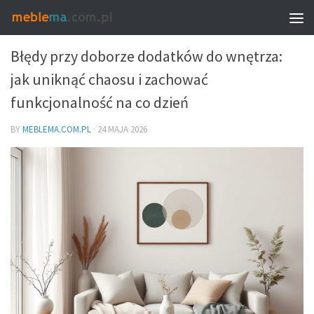
DEKORACJE I DODATKI – DOBÓR DO WNĘTRZA
Błędy przy doborze dodatków do wnętrza:
jak uniknąć chaosu i zachować
funkcjonalność na co dzień
BY
MEBLEMA.COM.PL
·
24 MAJA 2026