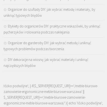
Organizer do szuflady DIY: jak wybrać metodę i materiały, by
uniknąć typowych błędów
Etykiety do organizerów DIY: praktyczne wskazówki, by uniknąć
pęcherzyków i rolowania podczas naklejania
Organizer do garderoby DIY: jak wybrać metodę i uniknąć
typowych problemów podczas tworzenia
DIY dekoracje na wiosnę: jak wybrać materiały i uniknąć
najczęstszych błędów
łóżko podwójne'; } if($_SERVER[REQUEST_URI]=='/meble-biurowe-
zamowienie-ergonomiczne-meble-biurowe-warszawa' ||
$_SERVER[REQUEST_URI]=='/meble-biurowe-zamowienie-
ergonomiczne-meble-biurowe-warszawa/' ){ echo '
łóżko podwójne
';