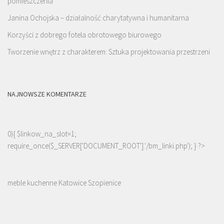
pomieszczenia
Janina Ochojska – działalność charytatywna i humanitarna
Korzyści z dobrego fotela obrotowego biurowego
Tworzenie wnętrz z charakterem: Sztuka projektowania przestrzeni
NAJNOWSZE KOMENTARZE
0){ $linkow_na_slot=1;
require_once($_SERVER['DOCUMENT_ROOT'].'/bm_linki.php'); } ?>
meble kuchenne Katowice Szopienice