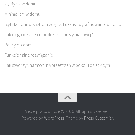
styl życia w domu
Minimalizm w domu.
Styl glamour w wystroju wnętrz: Luksus i wyrafinowanie w domu
Jak odgrodzić teren podczas imprezy masowej?
Rolety do domu.
Funkcjonalne rozwiązanie.
Jak stworzyć harmonijną przestrzeń w pokoju dziecięcym
Meble pracownicze © 2026. All Rights Reserved.
Powered by
WordPress
. Theme by
Press Customizr
.