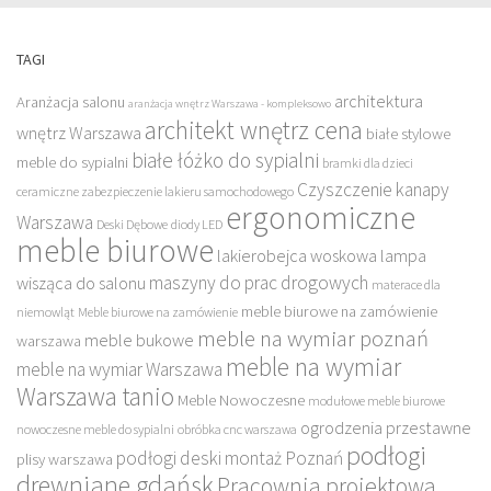
TAGI
architektura
Aranżacja salonu
aranżacja wnętrz Warszawa - kompleksowo
architekt wnętrz cena
wnętrz Warszawa
białe stylowe
białe łóżko do sypialni
meble do sypialni
bramki dla dzieci
Czyszczenie kanapy
ceramiczne zabezpieczenie lakieru samochodowego
ergonomiczne
Warszawa
Deski Dębowe
diody LED
meble biurowe
lakierobejca woskowa
lampa
maszyny do prac drogowych
wisząca do salonu
materace dla
meble biurowe na zamówienie
niemowląt
Meble biurowe na zamówienie
meble na wymiar poznań
meble bukowe
warszawa
meble na wymiar
meble na wymiar Warszawa
Warszawa tanio
Meble Nowoczesne
modułowe meble biurowe
ogrodzenia przestawne
nowoczesne meble do sypialni
obróbka cnc warszawa
podłogi
podłogi deski montaż Poznań
plisy warszawa
drewniane gdańsk
Pracownia projektowa