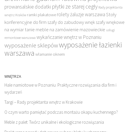
płytki ze starej cegły
prowansalskie dodatki
Rady projektanta
rolety żaluzje warszawa
Stoły
ramki plakatowe
wnętrz Kraków
konferencyjne do firm
szafy do zabudowy wnęk
szafy wnękowe
na wymiar
tanie meble na zamówienie mazowieckie
usługi
wykańczanie wnętrz w Poznaniu
remontowe warszawa
wyposażenie łazienki
wyposażenie sklepów
warszawa
włamanie oknem
WNĘTRZA
Hale namiotowe w Poznaniu: Praktyczne rozwiązania dla firm i
wydarzeń
Targi – Rady projektanta wnętrz w Krakowie
O czym warto pamiętać podczas montażu okapu kuchennego?
Meble z palet: Twórz unikalne i ekologiczne rozwiązania