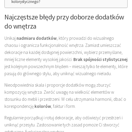
kolorystycznego?
Najczęstsze błędy przy doborze dodatków
do wnętrza
Unikaj
nadmiaru dodatków
, który prowadzi do wizualnego
chaosu i ogranicza funkcjonalność wnętrza. Zamiast umieszczać
dekoracje na każdej dostępnej powierzchni, wybierz przemyślane,
mniej liczne elementy wysokiej jakości.
Brak spójności stylistycznej
jest kolejnym powszechnym błędem – mieszaj tylko te elementy, które
pasują do głównego stylu, aby uniknąć wizualnego nieładu.
Nieodpowiednia skala i proporcje dodatków mogą zburzyć
kompozycję wnętrza. Zwróć uwagę na wielkość elementów w
stosunku do mebli i przestrzeni. W celu utrzymania harmonii, dbać o
korespondencję
kolorów
, faktur i form.
Regularnie porządkuj i rotuj dekoracje, aby odświeżyć przestrzeń i
uniknąć przesytu. Zastosowanie tych zasad pomoże Ci stworzyć
estetyczne, funkcjonalne wnętrze.