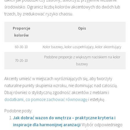
środowisko. Ogranicz liczbę kolorów akcentowych do dwóch lub
trzech, by zredukować ryzyko chaosu.
Proporcje
Opis
kolorów
60-30-10
Kolor bazowy, kolor uzupełniający, kolor akcentujący
Podobne proporcje z większym naciskiem na kolor
70-20-10
bazowy
Akcenty umieść w miejscach wyróżniających się, aby tworzyły
naturalne punkty skupienia wzroku, nie dominując nad całością.
Dbaj również o stylistyczną zgodność akcentów z meblami i
dodatkami, co pomoże zachować równowagę
i estetykę.
Podobne posty:
Jak dobrać wazon do wnętrza – praktyczne kryteria i
inspiracje dla harmonijnej aranżacji
Wybór odpowiedniego