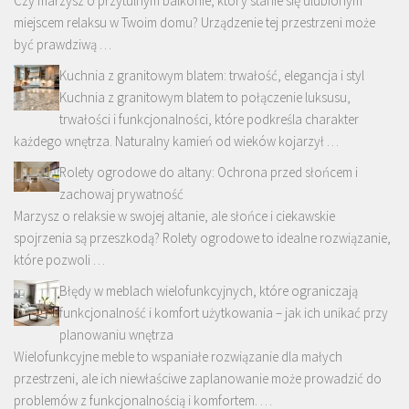
Czy marzysz o przytulnym balkonie, który stanie się ulubionym
miejscem relaksu w Twoim domu? Urządzenie tej przestrzeni może
być prawdziwą …
Kuchnia z granitowym blatem: trwałość, elegancja i styl
Kuchnia z granitowym blatem to połączenie luksusu,
trwałości i funkcjonalności, które podkreśla charakter
każdego wnętrza. Naturalny kamień od wieków kojarzył …
Rolety ogrodowe do altany: Ochrona przed słońcem i
zachowaj prywatność
Marzysz o relaksie w swojej altanie, ale słońce i ciekawskie
spojrzenia są przeszkodą? Rolety ogrodowe to idealne rozwiązanie,
które pozwoli …
Błędy w meblach wielofunkcyjnych, które ograniczają
funkcjonalność i komfort użytkowania – jak ich unikać przy
planowaniu wnętrza
Wielofunkcyjne meble to wspaniałe rozwiązanie dla małych
przestrzeni, ale ich niewłaściwe zaplanowanie może prowadzić do
problemów z funkcjonalnością i komfortem. …