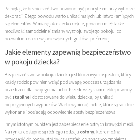
Pamiętaj, że bezpieczeństwo powinno być priorytetem przy wyborze
dekoracji. Z tego powodu warto unikać małych lub łatwo łamiących
się elementów. W miarę jak dziecko rośnie, powinno mieć także
możliwość samodzielnej zmiany wystroju swojego pokoju, co
pozwoli mu na rozwijanie własnych gustów i preferencji.
Jakie elementy zapewnią bezpieczeństwo
w pokoju dziecka?
Bezpieczeństwo w pokoju dziecka jest kluczowym aspektem, który
każdy rodzic powinien wziąć pod uwagę podczas urządzania
przestrzeni dla swojego malucha. Przede wszystkim meble powinny
być
stabilne
i dostosowane do wieku dziecka, by unikać
nieprzyjemnych wypadków. Warto wybierać meble, które są solidnie
wykonane i posiadają odpowiednie atesty bezpieczeństwa.
Innym istotnym punktem jest zabezpieczenie ostrych krawędzi mebli.
Na rynku dostępne są różnego rodzaju
osłony
, które można
przyczepić do rogów stołów czy szafek, co znacząco zmniejsza