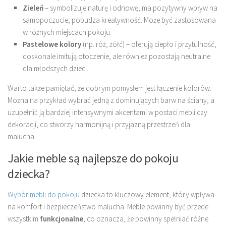
Zieleń
– symbolizuje naturę i odnowę, ma pozytywny wpływ na
samopoczucie, pobudza kreatywność. Może być zastosowana
w różnych miejscach pokoju.
Pastelowe kolory
(np. róż, żółć) – oferują ciepło i przytulność,
doskonale imitują otoczenie, ale również pozostają neutralne
dla młodszych dzieci.
Warto także pamiętać, że dobrym pomysłem jest łączenie kolorów.
Można na przykład wybrać jedną z dominujących barw na ściany, a
uzupełnić ją bardziej intensywnymi akcentami w postaci mebli czy
dekoracji, co stworzy harmonijną i przyjazną przestrzeń dla
malucha.
Jakie meble są najlepsze do pokoju
dziecka?
Wybór mebli do pokoju
dziecka to kluczowy element, który wpływa
na komfort i bezpieczeństwo malucha. Meble powinny być przede
wszystkim
funkcjonalne
, co oznacza, że powinny spełniać różne