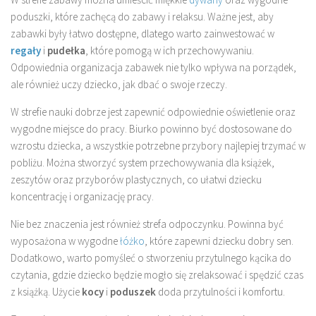
poduszki, które zachęcą do zabawy i relaksu. Ważne jest, aby
zabawki były łatwo dostępne, dlatego warto zainwestować w
regały
i
pudełka
, które pomogą w ich przechowywaniu.
Odpowiednia organizacja zabawek nie tylko wpływa na porządek,
ale również uczy dziecko, jak dbać o swoje rzeczy.
W strefie nauki dobrze jest zapewnić odpowiednie oświetlenie oraz
wygodne miejsce do pracy. Biurko powinno być dostosowane do
wzrostu dziecka, a wszystkie potrzebne przybory najlepiej trzymać w
pobliżu. Można stworzyć system przechowywania dla książek,
zeszytów oraz przyborów plastycznych, co ułatwi dziecku
koncentrację i organizację pracy.
Nie bez znaczenia jest również strefa odpoczynku. Powinna być
wyposażona w wygodne
łóżko
, które zapewni dziecku dobry sen.
Dodatkowo, warto pomyśleć o stworzeniu przytulnego kącika do
czytania, gdzie dziecko będzie mogło się zrelaksować i spędzić czas
z książką. Użycie
kocy
i
poduszek
doda przytulności i komfortu.