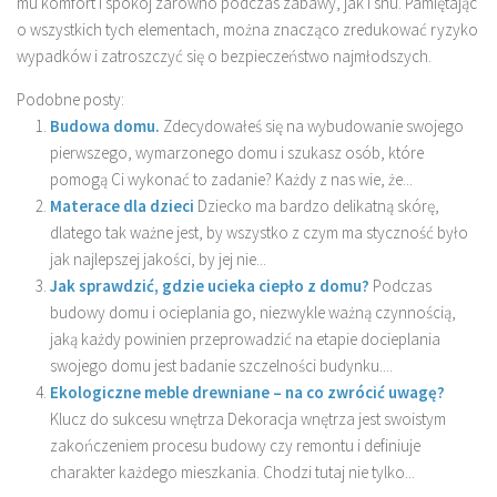
mu komfort i spokój zarówno podczas zabawy, jak i snu. Pamiętając
o wszystkich tych elementach, można znacząco zredukować ryzyko
wypadków i zatroszczyć się o bezpieczeństwo najmłodszych.
Podobne posty:
Budowa domu.
Zdecydowałeś się na wybudowanie swojego
pierwszego, wymarzonego domu i szukasz osób, które
pomogą Ci wykonać to zadanie? Każdy z nas wie, że...
Materace dla dzieci
Dziecko ma bardzo delikatną skórę,
dlatego tak ważne jest, by wszystko z czym ma styczność było
jak najlepszej jakości, by jej nie...
Jak sprawdzić, gdzie ucieka ciepło z domu?
Podczas
budowy domu i ocieplania go, niezwykle ważną czynnością,
jaką każdy powinien przeprowadzić na etapie docieplania
swojego domu jest badanie szczelności budynku....
Ekologiczne meble drewniane – na co zwrócić uwagę?
Klucz do sukcesu wnętrza Dekoracja wnętrza jest swoistym
zakończeniem procesu budowy czy remontu i definiuje
charakter każdego mieszkania. Chodzi tutaj nie tylko...