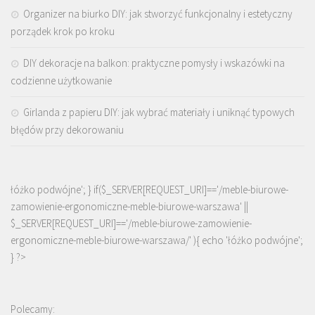
Organizer na biurko DIY: jak stworzyć funkcjonalny i estetyczny
porządek krok po kroku
DIY dekoracje na balkon: praktyczne pomysły i wskazówki na
codzienne użytkowanie
Girlanda z papieru DIY: jak wybrać materiały i uniknąć typowych
błędów przy dekorowaniu
łóżko podwójne'; } if($_SERVER[REQUEST_URI]=='/meble-biurowe-
zamowienie-ergonomiczne-meble-biurowe-warszawa' ||
$_SERVER[REQUEST_URI]=='/meble-biurowe-zamowienie-
ergonomiczne-meble-biurowe-warszawa/' ){ echo '
łóżko podwójne
';
} ?>
Polecamy: