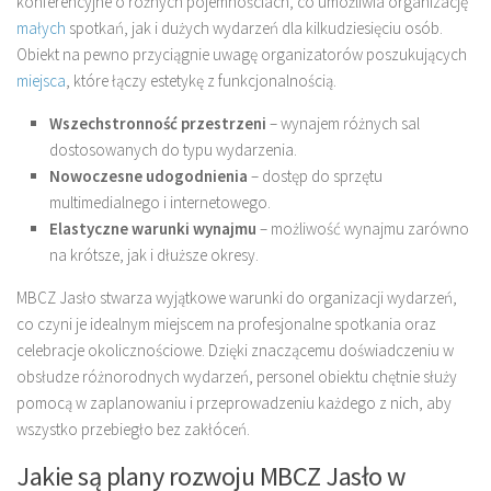
konferencyjne o różnych pojemnościach, co umożliwia organizację
małych
spotkań, jak i dużych wydarzeń dla kilkudziesięciu osób.
Obiekt na pewno przyciągnie uwagę organizatorów poszukujących
miejsca
, które łączy estetykę z funkcjonalnością.
Wszechstronność przestrzeni
– wynajem różnych sal
dostosowanych do typu wydarzenia.
Nowoczesne udogodnienia
– dostęp do sprzętu
multimedialnego i internetowego.
Elastyczne warunki wynajmu
– możliwość wynajmu zarówno
na krótsze, jak i dłuższe okresy.
MBCZ Jasło stwarza wyjątkowe warunki do organizacji wydarzeń,
co czyni je idealnym miejscem na profesjonalne spotkania oraz
celebracje okolicznościowe. Dzięki znaczącemu doświadczeniu w
obsłudze różnorodnych wydarzeń, personel obiektu chętnie służy
pomocą w zaplanowaniu i przeprowadzeniu każdego z nich, aby
wszystko przebiegło bez zakłóceń.
Jakie są plany rozwoju MBCZ Jasło w