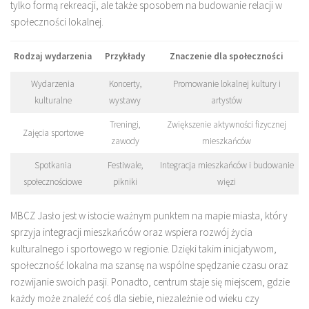
tylko formą rekreacji, ale także sposobem na budowanie relacji w
społeczności lokalnej.
Rodzaj wydarzenia
Przykłady
Znaczenie dla społeczności
Wydarzenia
Koncerty,
Promowanie lokalnej kultury i
kulturalne
wystawy
artystów
Treningi,
Zwiększenie aktywności fizycznej
Zajęcia sportowe
zawody
mieszkańców
Spotkania
Festiwale,
Integracja mieszkańców i budowanie
społecznościowe
pikniki
więzi
MBCZ Jasło jest w istocie ważnym punktem na mapie miasta, który
sprzyja integracji mieszkańców oraz wspiera rozwój życia
kulturalnego i sportowego w regionie. Dzięki takim inicjatywom,
społeczność lokalna ma szansę na wspólne spędzanie czasu oraz
rozwijanie swoich pasji. Ponadto, centrum staje się miejscem, gdzie
każdy może znaleźć coś dla siebie, niezależnie od wieku czy