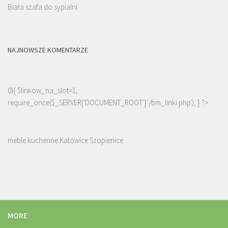
Biała szafa do sypialni
NAJNOWSZE KOMENTARZE
0){ $linkow_na_slot=1;
require_once($_SERVER['DOCUMENT_ROOT'].'/bm_linki.php'); } ?>
meble kuchenne Katowice Szopienice
MORE