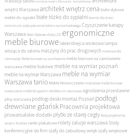
architektura
Aranżacja salonu
aranżacja wnętrz Warszawa - kompleksowo
architekt wnętrz cena
wnętrz Warszawa
białe stylowe
białe łóżko do sypialni
meble do sypialni
bramki dla dzieci
Czyszczenie kanapy
ceramiczne zabezpieczenie lakieru samochodowego
ergonomiczne
Warszawa
Deski Dębowe
diody LED
meble biurowe
lakierobejca woskowa
lampa
maszyny do prac drogowych
wisząca do salonu
materace dla
meble biurowe na zamówienie
niemowląt
Meble biurowe na zamówienie
meble na wymiar poznań
meble bukowe
warszawa
meble na wymiar
meble na wymiar Warszawa
Warszawa tanio
Meble Nowoczesne
modułowe meble biurowe
ogrodzenia przestawne
nowoczesne meble do sypialni
obróbka cnc warszawa
podłogi
podłogi deski montaż Poznań
plisy warszawa
drewniane gdańsk
Pracownia projektowa
płytki ze starej cegły
prowansalskie dodatki
Rady projektanta
rolety żaluzje warszawa
Stoły
ramki plakatowe
wnętrz Kraków
konferencyjne do firm
szafy do zabudowy wnęk
szafy wnękowe