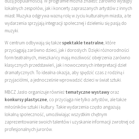
dużą popularnością. W programie można znaleźć zarówno występy
lokalnych zespołów, jak i koncerty zapraszanych artystów z innych
miast. Muzyka odgrywa ważną rolę w życiu kulturalnym miasta, a te
wydarzenia sprzyjają integracji społecznej i dzieleniu się pasją do
muzyki.
W centrum odbywają się także
spektakle teatralne
, które
przyciągają zarówno dzieci, jak i dorosłych. Dzięki różnorodności
form teatralnych, mieszkańcy mają możliwość obejrzenia zarówno
klasycznych przedstawień, jak i nowoczesnych interpretacji dzieł
dramatycznych. To idealna okazja, aby spędzić czas z rodziną i
przyjaciółmi, a jednocześnie wprowadzić dzieci w świat sztuki.
MBCZ Jasło organizuje również
tematyczne wystawy
oraz
konkursy plastyczne
, co przyciąga nie tylko artystów, ale także
miłośników sztuki i kultury. Takie wydarzenia często angażują
lokalną społeczność, umożliwiając wszystkim chętnym
zaprezentowanie swoich talentów i uzyskanie informacji zwrotnej od
profesjonalnych jurorów.