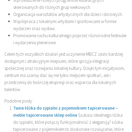
Wprowadzenie nowych programów edukacyjnych
skierowanych do różnych grup wiekowych.
Organizacja warsztatów artystycznych dla dzieci i dorosłych.
Współpraca z lokalnymi artystami i sportowcami w formie
wydarzeń oraz wystaw.
Promowanie ruchu kulturalnego poprzez różnorodne festiwale
i wydarzenia plenerowe.
Celem tych wszystkich działań jest uczynienie MBCZ Jasło bardziej
dostępnym i atrakcyjnym miejscem, które sprzyja integracji
społecznej oraz rozwijaniu lokalnej kultury. Dzięki tym inicjatywom,
centrum ma szansę stać się nie tylko miejscem spotkań, ale i
przestrzenią do twórczej ekspresji oraz wsparcia dla lokalnych
talentów.
Podobne posty:
Tanie łóżka do sypialni z pojemnikiem tapicerowane –
meble tapicerowane sklep online
Szukasz idealnego łóżka
do sypialni, które połączy funkcjonalność z elegancją? Łóżka
tapicerowane z pojemnikiem to doskonałe rozwiązanie, które