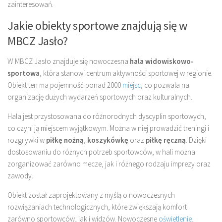
zainteresowań.
Jakie obiekty sportowe znajdują się w
MBCZ Jasło?
W MBCZ Jasło znajduje się nowoczesna
hala widowiskowo-
sportowa
, która stanowi centrum aktywności sportowej w regionie.
Obiekt ten ma pojemność ponad 2000
miejsc
, co pozwala na
organizację dużych wydarzeń sportowych oraz kulturalnych.
Hala jest przystosowana do różnorodnych dyscyplin sportowych,
co czyni ją miejscem wyjątkowym. Można w niej prowadzić treningi i
rozgrywki w
piłkę nożną
,
koszykówkę
oraz
piłkę ręczną
. Dzięki
dostosowaniu do różnych potrzeb sportowców, w hali można
zorganizować zarówno mecze, jak i różnego rodzaju imprezy oraz
zawody.
Obiekt został zaprojektowany z myślą o nowoczesnych
rozwiązaniach technologicznych, które zwiększają komfort
zarówno sportowców, jak i widzów. Nowoczesne
oświetlenie
,