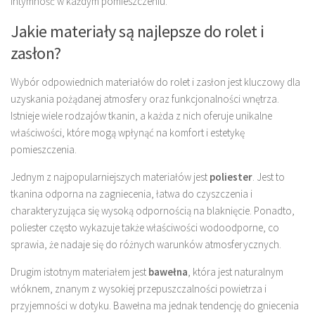
intymność w każdym pomieszczeniu.
Jakie materiały są najlepsze do rolet i
zasłon?
Wybór odpowiednich materiałów do rolet i zasłon jest kluczowy dla
uzyskania pożądanej atmosfery oraz funkcjonalności wnętrza.
Istnieje wiele rodzajów tkanin, a każda z nich oferuje unikalne
właściwości, które mogą wpłynąć na komfort i estetykę
pomieszczenia.
Jednym z najpopularniejszych materiałów jest
poliester
. Jest to
tkanina odporna na zagniecenia, łatwa do czyszczenia i
charakteryzująca się wysoką odpornością na blaknięcie. Ponadto,
poliester często wykazuje także właściwości wodoodporne, co
sprawia, że nadaje się do różnych warunków atmosferycznych.
Drugim istotnym materiałem jest
bawełna
, która jest naturalnym
włóknem, znanym z wysokiej przepuszczalności powietrza i
przyjemności w dotyku. Bawełna ma jednak tendencję do gniecenia