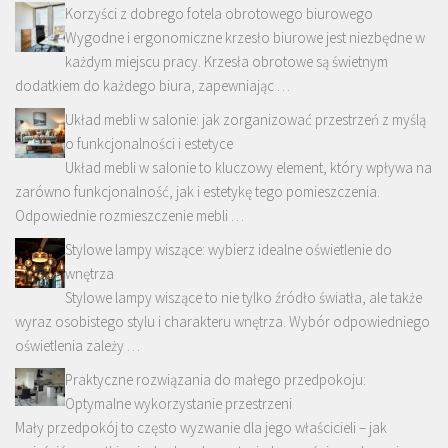
Korzyści z dobrego fotela obrotowego biurowego
Wygodne i ergonomiczne krzesło biurowe jest niezbędne w
każdym miejscu pracy. Krzesła obrotowe są świetnym
dodatkiem do każdego biura, zapewniając …
Układ mebli w salonie: jak zorganizować przestrzeń z myślą
o funkcjonalności i estetyce
Układ mebli w salonie to kluczowy element, który wpływa na
zarówno funkcjonalność, jak i estetykę tego pomieszczenia.
Odpowiednie rozmieszczenie mebli …
Stylowe lampy wiszące: wybierz idealne oświetlenie do
wnętrza
Stylowe lampy wiszące to nie tylko źródło światła, ale także
wyraz osobistego stylu i charakteru wnętrza. Wybór odpowiedniego
oświetlenia zależy …
Praktyczne rozwiązania do małego przedpokoju:
Optymalne wykorzystanie przestrzeni
Mały przedpokój to często wyzwanie dla jego właścicieli – jak