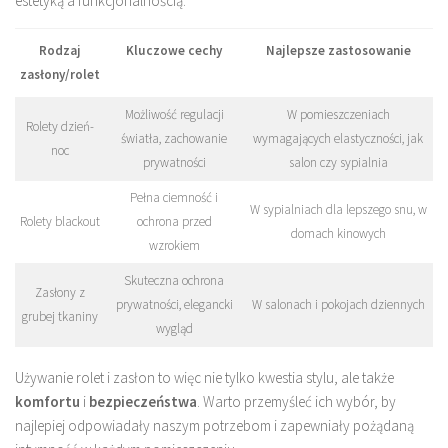
estetyką a funkcjonalnością.
Rodzaj
Kluczowe cechy
Najlepsze zastosowanie
zasłony/rolet
Możliwość regulacji
W pomieszczeniach
Rolety dzień-
światła, zachowanie
wymagających elastyczności, jak
noc
prywatności
salon czy sypialnia
Pełna ciemność i
W sypialniach dla lepszego snu, w
Rolety blackout
ochrona przed
domach kinowych
wzrokiem
Skuteczna ochrona
Zasłony z
prywatności, elegancki
W salonach i pokojach dziennych
grubej tkaniny
wygląd
Używanie rolet i zasłon to więc nie tylko kwestia stylu, ale także
komfortu
i
bezpieczeństwa
. Warto przemyśleć ich wybór, by
najlepiej odpowiadały naszym potrzebom i zapewniały pożądaną