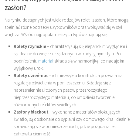
zasłon?
Na rynku dostępnych jest wiele rodzajów rolet i zasłon, które mogą
spełniać różne potrzeby użytkowników oraz wpisywać się w styl
wnętrza. Wśród najpopularniejszych typów znajdują się:
Rolety rzymskie
– charakteryzują się eleganckim wyglądem i
są idealne do wnętrz urządzonych w tradycyjnym stylu. Po
podniesieniu
materiał
składa się w harmonijkę, co nadaje im
wyjątkowy urok.
Rolety dzień-noc
– ich niezwykła konstrukcja pozwala na
regulację oświetlenia w pomieszczeniu. Składają się z
naprzemiennie ułożonych pasów przezroczystego i
nieprzezroczystego materiału, co umożliwia tworzenie
różnorodnych efektów świetlnych.
Zasłony blackout
– wykonane z materiałów blokujących
światło, są doskonałe do sypialni czy domowego kina. Idealnie
sprawdzają się w pomieszczeniach, gdzie pożądana jest
całkowita ciemność.