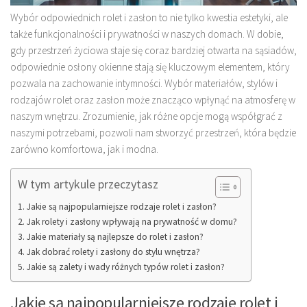
Wybór odpowiednich rolet i zasłon to nie tylko kwestia estetyki, ale
także funkcjonalności i prywatności w naszych domach. W dobie,
gdy przestrzeń życiowa staje się coraz bardziej otwarta na sąsiadów,
odpowiednie osłony okienne stają się kluczowym elementem, który
pozwala na zachowanie intymności. Wybór materiałów, stylów i
rodzajów rolet oraz zasłon może znacząco wpłynąć na atmosferę w
naszym wnętrzu. Zrozumienie, jak różne opcje mogą współgrać z
naszymi potrzebami, pozwoli nam stworzyć przestrzeń, która będzie
zarówno komfortowa, jak i modna.
W tym artykule przeczytasz
Jakie są najpopularniejsze rodzaje rolet i zasłon?
Jak rolety i zasłony wpływają na prywatność w domu?
Jakie materiały są najlepsze do rolet i zasłon?
Jak dobrać rolety i zasłony do stylu wnętrza?
Jakie są zalety i wady różnych typów rolet i zasłon?
Jakie są najpopularniejsze rodzaje rolet i