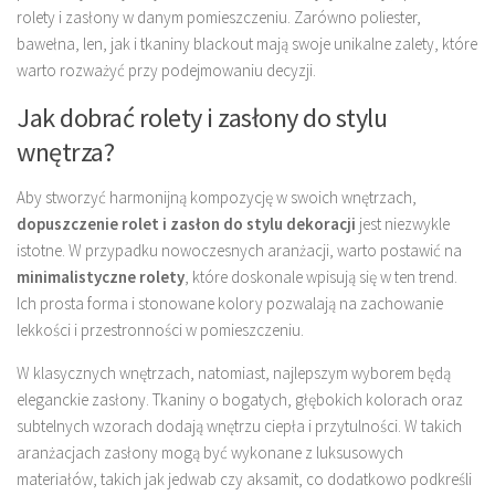
rolety i zasłony w danym pomieszczeniu. Zarówno poliester,
bawełna, len, jak i tkaniny blackout mają swoje unikalne zalety, które
warto rozważyć przy podejmowaniu decyzji.
Jak dobrać rolety i zasłony do stylu
wnętrza?
Aby stworzyć harmonijną kompozycję w swoich wnętrzach,
dopuszczenie rolet i zasłon do stylu dekoracji
jest niezwykle
istotne. W przypadku nowoczesnych aranżacji, warto postawić na
minimalistyczne rolety
, które doskonale wpisują się w ten trend.
Ich prosta forma i stonowane kolory pozwalają na zachowanie
lekkości i przestronności w pomieszczeniu.
W klasycznych wnętrzach, natomiast, najlepszym wyborem będą
eleganckie zasłony. Tkaniny o bogatych, głębokich kolorach oraz
subtelnych wzorach dodają wnętrzu ciepła i przytulności. W takich
aranżacjach zasłony mogą być wykonane z luksusowych
materiałów, takich jak jedwab czy aksamit, co dodatkowo podkreśli