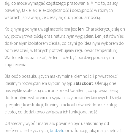
się, co może wymagać częstszego prasowania. Mimo to, zalety
bawełny, takie jak jej ekologiczność i dostępność w różnych
wzorach, sprawiają, że cieszy się dużą popularnością.
Kolejnym godnym uwagi materiałem jest
len
. Charakteryzuje się on
wyjątkową trwałością oraz naturalnym wyglądem. Len jest również
doskonałym izolatorem ciepła, co czyni go idealnym wyborem do
pomieszczeń, w których potrzebujemy regulować temperaturę.
Warto jednak pamiętać, że len może być bardziej podatny na
zagniecenia.
Dla osób poszukujących maksymalnej ciemności i prywatności
idealnym rozwiązaniem są tkaniny typu
blackout
. Oferują one
niezwykle skuteczną ochronę przed światłem, co sprawia, że są
doskonałym wyborem do sypialni czy pokojów kinowych. Dzięki
specjalnej konstrukcji, tkaniny blackout również dobrze izolują
ciepło, co dodatkowo zwiększa ich funkcjonalność.
Ostateczny wybór materiału powinien być uzależniony od
preferencji estetycznych,
budżetu
oraz funkcji, jaką mają spełniać