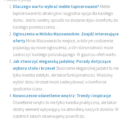
Dlaczego warto wybrać meble tapicerowane?
Meble
tapicerowane to atrakcyjna i wygodna opcja dla każdego
domu. Jest to świetny sposób na dodanie stylu i komfortu do
każdego pomieszczenia....
Ogłoszenia w Mińsku Mazowieckim: Znajdź interesujące
oferty
Mińsk Mazowiecki to miejsce, w którym codziennie
pojawiają się nowe ogłoszenia, a ich różnorodność może
zaskoczyć każdego poszukującego. W gąszczu ofert warto...
Jak stworzyć elegancką jadalnię: Porady dotyczące
wyboru stołu i krzeseł
Stworzenie eleganckiej jadalni to nie
tylko kwestia estetyki, ale także funkcjonalności. Właściwy
wybór stołu i krzeseł może zadecydować o komforcie
spędzania czasu...
Nowoczesne oświetlenie wnętrz: Trendy i inspiracje
Oświetlenie wnętrz to nie tylko kwestia praktyczna, ale także
istotny element wpływający na atmosferę naszych domów. W
ostatnich latach obserwujemy powrót do...