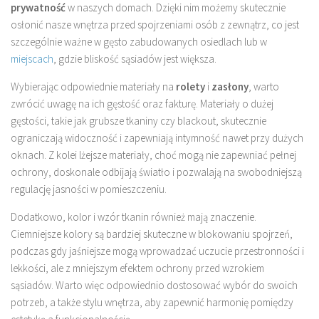
prywatność
w naszych domach. Dzięki nim możemy skutecznie
osłonić nasze wnętrza przed spojrzeniami osób z zewnątrz, co jest
szczególnie ważne w gęsto zabudowanych osiedlach lub w
miejscach
, gdzie bliskość sąsiadów jest większa.
Wybierając odpowiednie materiały na
rolety
i
zasłony
, warto
zwrócić uwagę na ich gęstość oraz fakturę. Materiały o dużej
gęstości, takie jak grubsze tkaniny czy blackout, skutecznie
ograniczają widoczność i zapewniają intymność nawet przy dużych
oknach. Z kolei lżejsze materiały, choć mogą nie zapewniać pełnej
ochrony, doskonale odbijają światło i pozwalają na swobodniejszą
regulację jasności w pomieszczeniu.
Dodatkowo, kolor i wzór tkanin również mają znaczenie.
Ciemniejsze kolory są bardziej skuteczne w blokowaniu spojrzeń,
podczas gdy jaśniejsze mogą wprowadzać uczucie przestronności i
lekkości, ale z mniejszym efektem ochrony przed wzrokiem
sąsiadów. Warto więc odpowiednio dostosować wybór do swoich
potrzeb, a także stylu wnętrza, aby zapewnić harmonię pomiędzy