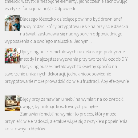
zmieścić wszystkie niezbędne elementy, jednocześnie zachowując
estetykę i funkcjonalność? Odpowiedni …
Dlaczego łóżeczko dziecięce powinno być drewniane?
Każdy rodzic, który przygotowuje się na przyjście dziecka
na świat, zastanawia się nad wyborem odpowiedniego
wyposażenia dla swojego maluszka. Jednym …
Upcycling puszek metalowych na dekoracje: praktyczne
metody i najczęstsze wyzwania przy tworzeniu ozdób DIY
Upcykling puszek metalowych to świetny sposób na
stworzenie unikalnych dekoracji, jednak nieodpowiednie
przygotowanie może prowadzić do wielu frustracji. Aby efektywnie
…
Błędy przy zamawianiu mebli na wymiar: na co zwrócić
uwagę, by uniknąć kosztownych pomyłek
Zamawianie mebli na wymiar to proces, który może
przynieść wiele radości, ale także wiąże się z ryzykiem popełnienia
kosztownych błędów. …