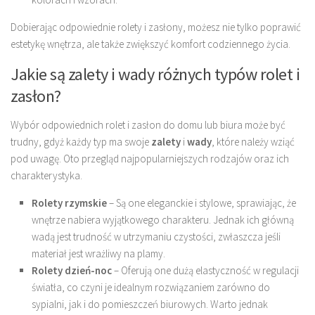
Dobierając odpowiednie rolety i zasłony, możesz nie tylko poprawić
estetykę wnętrza, ale także zwiększyć komfort codziennego życia.
Jakie są zalety i wady różnych typów rolet i
zasłon?
Wybór odpowiednich rolet i zasłon do domu lub biura może być
trudny, gdyż każdy typ ma swoje
zalety
i
wady
, które należy wziąć
pod uwagę. Oto przegląd najpopularniejszych rodzajów oraz ich
charakterystyka.
Rolety rzymskie
– Są one eleganckie i stylowe, sprawiając, że
wnętrze nabiera wyjątkowego charakteru. Jednak ich główną
wadą jest trudność w utrzymaniu czystości, zwłaszcza jeśli
materiał jest wrażliwy na plamy.
Rolety dzień-noc
– Oferują one dużą elastyczność w regulacji
światła, co czyni je idealnym rozwiązaniem zarówno do
sypialni, jak i do pomieszczeń biurowych. Warto jednak