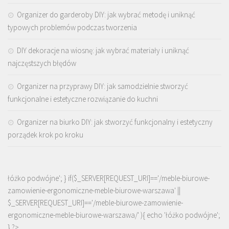
Organizer do garderoby DIY: jak wybrać metodę i uniknąć
typowych problemów podczas tworzenia
DIY dekoracje na wiosnę: jak wybrać materiały i uniknąć
najczęstszych błędów
Organizer na przyprawy DIY: jak samodzielnie stworzyć
funkcjonalne i estetyczne rozwiązanie do kuchni
Organizer na biurko DIY: jak stworzyć funkcjonalny i estetyczny
porządek krok po kroku
łóżko podwójne'; } if($_SERVER[REQUEST_URI]=='/meble-biurowe-
zamowienie-ergonomiczne-meble-biurowe-warszawa' ||
$_SERVER[REQUEST_URI]=='/meble-biurowe-zamowienie-
ergonomiczne-meble-biurowe-warszawa/' ){ echo '
łóżko podwójne
';
} ?>