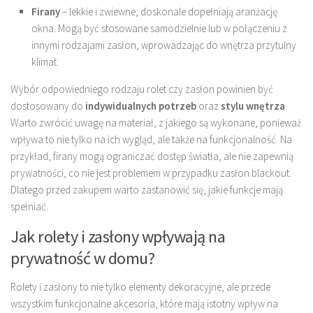
Firany
– lekkie i zwiewne, doskonale dopełniają aranżację
okna. Mogą być stosowane samodzielnie lub w połączeniu z
innymi rodzajami zasłon, wprowadzając do wnętrza przytulny
klimat.
Wybór odpowiedniego rodzaju rolet czy zasłon powinien być
dostosowany do
indywidualnych potrzeb
oraz
stylu wnętrza
.
Warto zwrócić uwagę na materiał, z jakiego są wykonane, ponieważ
wpływa to nie tylko na ich wygląd, ale także na funkcjonalność. Na
przykład, firany mogą ograniczać dostęp światła, ale nie zapewnią
prywatności, co nie jest problemem w przypadku zasłon blackout.
Dlatego przed zakupem warto zastanowić się, jakie funkcje mają
spełniać.
Jak rolety i zasłony wpływają na
prywatność w domu?
Rolety i zasłony to nie tylko elementy dekoracyjne, ale przede
wszystkim funkcjonalne akcesoria, które mają istotny wpływ na