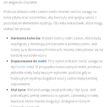
ich elegancki charakter.
Podczas doboru rolet i zasłon warto również zwrócić uwagę na
kolorystykę oraz wzornictwo, aby tworzyły one spójną całość z
pozostałymi elementami wystroju. Oto kilka wskazówek, które mogą
ułatwić ten proces:
Harmonia kolorów
: Wybierz kolory rolet i zasłon, które będą
współgrały z dominującymi barwami w pomieszczeniu. Jeśli
ściany są w stonowanych kolorach, możesz zdecydować się na
bardziej wyraziste wzory.
Dopasowanie do
mebli
: Przy wyborze tkanin zwróć uwagę na
styl i
kolor mebli
. W przypadku nowoczesnych mebli, prostsze i
jednolite rolety będą lepszym wyborem, podczas gdy w
tradycyjnym wystroju bogatsze wzory zasłon będą bardziej
odpowiednie.
Styl życia
: Weź pod uwagę swoje potrzeby i styl życia. Jeśli
potrzebujesz pełnej ciemności w sypialni, zainwestuj w rolety
blackout, które również mogą być dostępne w różnych
kolorach i wzorach.