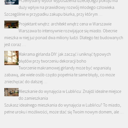
Przemyślany wybór wyposażenia dziecięcego pokoju ma
duży wpływ na prawidłowy rozwój młodego człowieka.
Szczególnie w przypadku zakupu biurka, przy którym …
Projektant wnętrz: architekt wnętrz cena w Warszawie
Warszawa to intensywnie rozwijające się miasto. Obecnie
mieszka w niej już ponad dwa miliony ludzi. Dlatego też budowanych
jest coraz …
Makrama girlanda DIY: jak zacząć i uniknąć typowych
błędów przy tworzeniu dekoracji boho
Tworzenie makramowej girlandy może być wspaniałą
zabawą, ale wiele osób często popełnia te same błędy, co może
zniechęcać do dalszej …
Mieszkanie do wynajęcia w Lublińcu: Znajdź idealne miejsce
do zamieszkania
Szukasz idealnego mieszkania do wynajęcia w Lublińcu? To miasto,
pełne uroku i możliwości, może stać się Twoim nowym domem, ale …