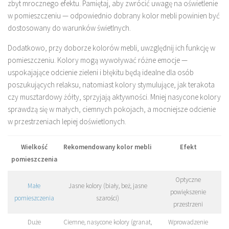
zbyt mrocznego efektu. Pamiętaj, aby zwrócić uwagę na oświetlenie
w pomieszczeniu — odpowiednio dobrany kolor mebli powinien być
dostosowany do warunków świetlnych.
Dodatkowo, przy doborze kolorów mebli, uwzględnij ich funkcję w
pomieszczeniu. Kolory mogą wywoływać różne emocje —
uspokajające odcienie zieleni i błękitu będą idealne dla osób
poszukujących relaksu, natomiast kolory stymulujące, jak terakota
czy musztardowy żółty, sprzyjają aktywności. Mniej nasycone kolory
sprawdzą się w małych, ciemnych pokojach, a mocniejsze odcienie
w przestrzeniach lepiej doświetlonych.
Wielkość
Rekomendowany kolor mebli
Efekt
pomieszczenia
Optyczne
Małe
Jasne kolory (biały, beż, jasne
powiększenie
pomieszczenia
szarości)
przestrzeni
Duże
Ciemne, nasycone kolory (granat,
Wprowadzenie