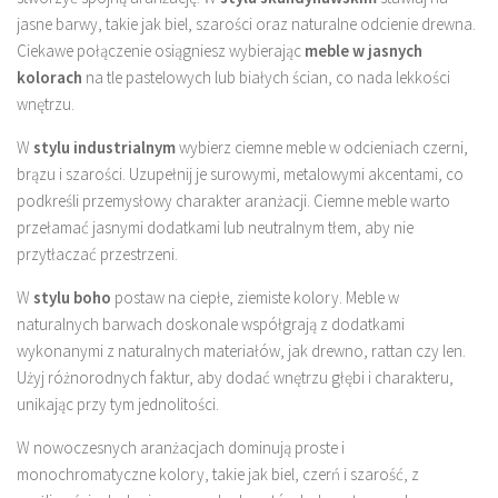
jasne barwy, takie jak biel, szarości oraz naturalne odcienie drewna.
Ciekawe połączenie osiągniesz wybierając
meble w jasnych
kolorach
na tle pastelowych lub białych ścian, co nada lekkości
wnętrzu.
W
stylu industrialnym
wybierz ciemne meble w odcieniach czerni,
brązu i szarości. Uzupełnij je surowymi, metalowymi akcentami, co
podkreśli przemysłowy charakter aranżacji. Ciemne meble warto
przełamać jasnymi dodatkami lub neutralnym tłem, aby nie
przytłaczać przestrzeni.
W
stylu boho
postaw na ciepłe, ziemiste kolory. Meble w
naturalnych barwach doskonale współgrają z dodatkami
wykonanymi z naturalnych materiałów, jak drewno, rattan czy len.
Użyj różnorodnych faktur, aby dodać wnętrzu głębi i charakteru,
unikając przy tym jednolitości.
W nowoczesnych aranżacjach dominują proste i
monochromatyczne kolory, takie jak biel, czerń i szarość, z