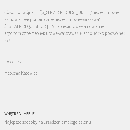
łóżko podwójne'; } if($_SERVER[REQUEST_URI]=='/meble-biurowe-
zamowienie-ergonomiczne-meble-biurowe-warszawa' ||
$_SERVER[REQUEST_URI]=='/meble-biurowe-zamowienie-
ergonomiczne-meble-biurowe-warszawa/' ){ echo '
łóżko podwójne
';
} ?>
Polecamy:
meblema Katowice
WNĘTRZA I MEBLE
Najlepsze sposoby na urządzenie małego salonu