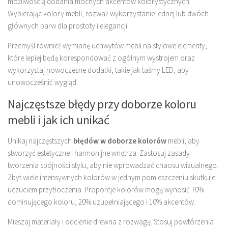
możliwością dodania mocnych akcentów kolorystycznych.
Wybierając kolory mebli, rozważ wykorzystanie jednej lub dwóch
głównych barw dla prostoty i elegancji.
Przemyśl również wymianę uchwytów mebli na stylowe elementy,
które lepiej będą korespondować z ogólnym wystrojem oraz
wykorzystaj nowoczesne dodatki, takie jak taśmy LED, aby
unowocześnić wygląd.
Najczęstsze błędy przy doborze koloru
mebli i jak ich unikać
Unikaj najczęstszych
błędów w doborze kolorów
mebli, aby
stworzyć estetyczne i harmonijne wnętrza. Zastosuj zasady
tworzenia spójności stylu, aby nie wprowadzać chaosu wizualnego.
Zbyt wiele intensywnych kolorów w jednym pomieszczeniu skutkuje
uczuciem przytłoczenia. Proporcje kolorów mogą wynosić 70%
dominującego koloru, 20% uzupełniającego i 10% akcentów.
Mieszaj materiały i odcienie drewna z rozwagą. Stosuj powtórzenia