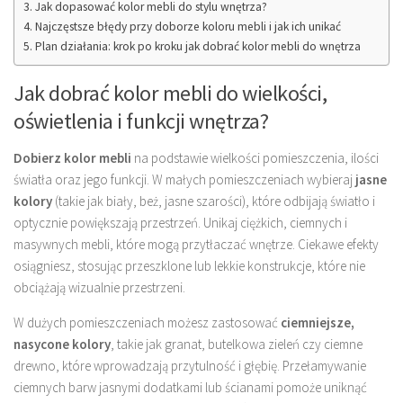
Jak dopasować kolor mebli do stylu wnętrza?
Najczęstsze błędy przy doborze koloru mebli i jak ich unikać
Plan działania: krok po kroku jak dobrać kolor mebli do wnętrza
Jak dobrać kolor mebli do wielkości,
oświetlenia i funkcji wnętrza?
Dobierz kolor mebli
na podstawie wielkości pomieszczenia, ilości
światła oraz jego funkcji. W małych pomieszczeniach wybieraj
jasne
kolory
(takie jak biały, beż, jasne szarości), które odbijają światło i
optycznie powiększają przestrzeń. Unikaj ciężkich, ciemnych i
masywnych mebli, które mogą przytłaczać wnętrze. Ciekawe efekty
osiągniesz, stosując przeszklone lub lekkie konstrukcje, które nie
obciążają wizualnie przestrzeni.
W dużych pomieszczeniach możesz zastosować
ciemniejsze,
nasycone kolory
, takie jak granat, butelkowa zieleń czy ciemne
drewno, które wprowadzają przytulność i głębię. Przełamywanie
ciemnych barw jasnymi dodatkami lub ścianami pomoże uniknąć