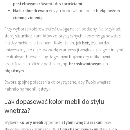
pastelowymi różami
lub
szarościami
.
Naturalne drewno
w stylu boho w harmonii z
bielą
,
beżem
i
ciemną zielenią
.
Przy wyborze kolorów zwróć uwagę na ich podtony. Na przykład,
staraj się unikać konfliktów kolorystycznych, które mogą powstać
między meblami a ścianami. Kolor ścian, jak
beż
, jest bardzo
uniwersalny, co daje swobodę w aranżacji wnętrz. Łącz go z innymi
neutralnymi barwami, np. łagodnym brązem czy delikatnymi
szarościami, a także z pastelami, np.
brzoskwiniowym
lub
błękitnym
.
Stwórz spójne połączenia kolorystyczne, aby Twoje wnętrze
nabrało harmonii i estetyki.
Jak dopasować kolor mebli do stylu
wnętrza?
Wybierz
kolory mebli
zgodne z
stylem wnętrzarskim
, aby
stworzyć spójną aranżację. W
stylu skandynawskim
stawiaj na