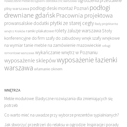
ogrodzenia przestawne
nowoczesne meble do sypialni
obróbka cnc warszawa
podłogi
podłogi deski montaż Poznań
plisy warszawa
drewniane gdańsk
Pracownia projektowa
płytki ze starej cegły
prowansalskie dodatki
Rady projektanta
rolety żaluzje warszawa
Stoły
ramki plakatowe
wnętrz Kraków
konferencyjne do firm
szafy do zabudowy wnęk
szafy wnękowe
na wymiar
tanie meble na zamówienie mazowieckie
usługi
wykańczanie wnętrz w Poznaniu
remontowe warszawa
wyposażenie łazienki
wyposażenie sklepów
warszawa
włamanie oknem
WNĘTRZA
Meble modułowe: Elastyczne rozwiązania dla zmieniających się
potrzeb
Co warto mieć na uwadze przy wyborze prezentów sypialnianych?
Jak stworzyć przestrzeń do relaksu w ogrodzie: Inspiracje i porady