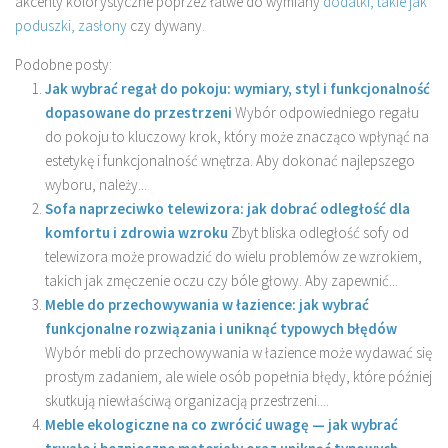
akcenty kolorystyczne poprzez łatwe do wymiany
dodatki, takie jak
poduszki, zasłony
czy dywany.
Podobne posty:
Jak wybrać regał do pokoju: wymiary, styl i funkcjonalność
dopasowane do przestrzeni
Wybór odpowiedniego regału
do pokoju to kluczowy krok, który może znacząco wpłynąć na
estetykę i funkcjonalność wnętrza. Aby dokonać najlepszego
wyboru, należy...
Sofa naprzeciwko telewizora: jak dobrać odległość dla
komfortu i zdrowia wzroku
Zbyt bliska odległość sofy od
telewizora może prowadzić do wielu problemów ze wzrokiem,
takich jak zmęczenie oczu czy bóle głowy. Aby zapewnić...
Meble do przechowywania w łazience: jak wybrać
funkcjonalne rozwiązania i uniknąć typowych błędów
Wybór mebli do przechowywania w łazience może wydawać się
prostym zadaniem, ale wiele osób popełnia błędy, które później
skutkują niewłaściwą organizacją przestrzeni....
Meble ekologiczne na co zwrócić uwagę — jak wybrać