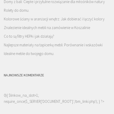
Domy z bali: Ciepłe i przytulne rozwiązanie dla miłośników natury
Rolety do domu.
Kolorowe ściany w aranżacji wnętrz: Jak dobierać i łączyć kolory
Znalezienie idealnych mebli na zamówienie w Koszalinie
Co to są filtry HEPA i jak działają?
Najlepsze materiały na tapicerkę mebli: Porównanie i wskazówki
Idealne meble do twojego domu.
NAJNOWSZE KOMENTARZE
0){ $linkow_na_slot=1;
require_once($_SERVER['DOCUMENT_ROOT'].'/bm_linki.php'); } ?>