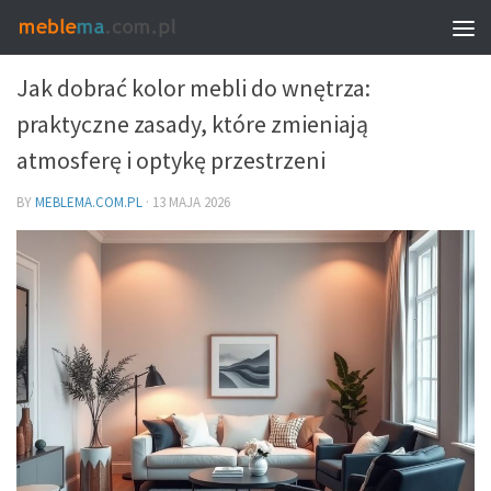
MEBLE – PROPORCJE, UKŁAD I WYBÓR
Jak dobrać kolor mebli do wnętrza:
praktyczne zasady, które zmieniają
atmosferę i optykę przestrzeni
BY
MEBLEMA.COM.PL
·
13 MAJA 2026