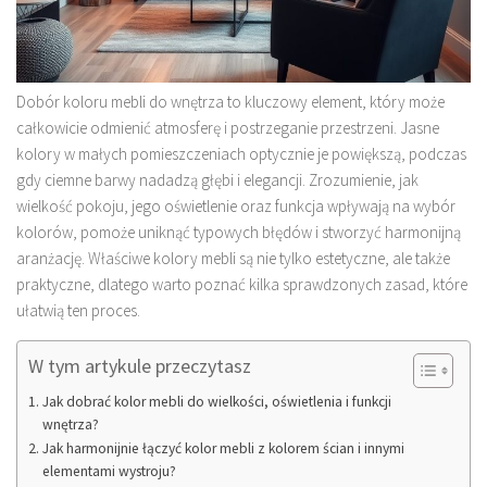
Dobór koloru mebli do wnętrza to kluczowy element, który może
całkowicie odmienić atmosferę i postrzeganie przestrzeni. Jasne
kolory w małych pomieszczeniach optycznie je powiększą, podczas
gdy ciemne barwy nadadzą głębi i elegancji. Zrozumienie, jak
wielkość pokoju, jego oświetlenie oraz funkcja wpływają na wybór
kolorów, pomoże uniknąć typowych błędów i stworzyć harmonijną
aranżację. Właściwe kolory mebli są nie tylko estetyczne, ale także
praktyczne, dlatego warto poznać kilka sprawdzonych zasad, które
ułatwią ten proces.
W tym artykule przeczytasz
Jak dobrać kolor mebli do wielkości, oświetlenia i funkcji
wnętrza?
Jak harmonijnie łączyć kolor mebli z kolorem ścian i innymi
elementami wystroju?