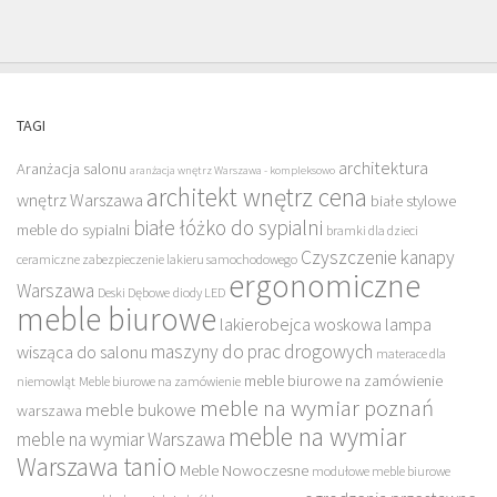
TAGI
architektura
Aranżacja salonu
aranżacja wnętrz Warszawa - kompleksowo
architekt wnętrz cena
wnętrz Warszawa
białe stylowe
białe łóżko do sypialni
meble do sypialni
bramki dla dzieci
Czyszczenie kanapy
ceramiczne zabezpieczenie lakieru samochodowego
ergonomiczne
Warszawa
Deski Dębowe
diody LED
meble biurowe
lakierobejca woskowa
lampa
maszyny do prac drogowych
wisząca do salonu
materace dla
meble biurowe na zamówienie
niemowląt
Meble biurowe na zamówienie
meble na wymiar poznań
meble bukowe
warszawa
meble na wymiar
meble na wymiar Warszawa
Warszawa tanio
Meble Nowoczesne
modułowe meble biurowe