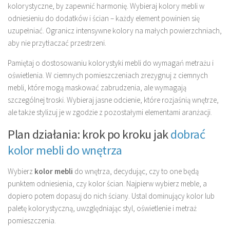
kolorystyczne, by zapewnić harmonię. Wybieraj kolory mebli w
odniesieniu do dodatków i ścian – każdy element powinien się
uzupełniać. Ogranicz intensywne kolory na małych powierzchniach,
aby nie przytłaczać przestrzeni.
Pamiętaj o dostosowaniu kolorystyki mebli do wymagań metrażu i
oświetlenia. W ciemnych pomieszczeniach zrezygnuj z ciemnych
mebli, które mogą maskować zabrudzenia, ale wymagają
szczególnej troski. Wybieraj jasne odcienie, które rozjaśnią wnętrze,
ale także stylizuj je w zgodzie z pozostałymi elementami aranżacji.
Plan działania: krok po kroku jak
dobrać
kolor mebli do wnętrza
Wybierz
kolor mebli
do wnętrza, decydując, czy to one będą
punktem odniesienia, czy kolor ścian. Najpierw wybierz meble, a
dopiero potem dopasuj do nich ściany. Ustal dominujący kolor lub
paletę kolorystyczną, uwzględniając styl, oświetlenie i metraż
pomieszczenia.