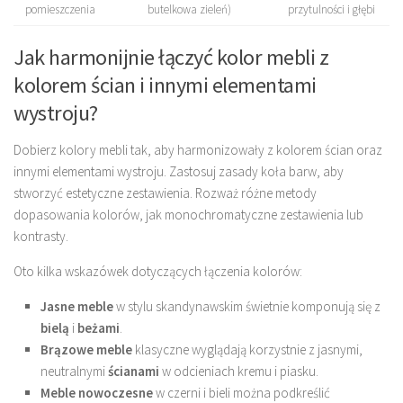
pomieszczenia
butelkowa zieleń)
przytulności i głębi
Jak harmonijnie łączyć kolor mebli z
kolorem ścian i innymi elementami
wystroju?
Dobierz kolory mebli tak, aby harmonizowały z kolorem ścian oraz
innymi elementami wystroju. Zastosuj zasady koła barw, aby
stworzyć estetyczne zestawienia. Rozważ różne metody
dopasowania kolorów, jak monochromatyczne zestawienia lub
kontrasty.
Oto kilka wskazówek dotyczących łączenia kolorów:
Jasne meble
w stylu skandynawskim świetnie komponują się z
bielą
i
beżami
.
Brązowe meble
klasyczne wyglądają korzystnie z jasnymi,
neutralnymi
ścianami
w odcieniach kremu i piasku.
Meble nowoczesne
w czerni i bieli można podkreślić