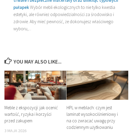
trwałe i bezpieczne materiały oraz uniknąć typowych
pułapek
Wybór mebli ekologicznych to nie tylko kwestia
estetyki, ale również odpowiedzialności za środowisko i
zdrowie. Aby mieć pewność, że dokonujesz właściwego
wyboru,...
YOU MAY ALSO LIKE...
Meble z ekspozycji: jak ocenić
HPL w meblach: czym jest
wartość, ryzyka i korzyści
laminat wysokociśnieniowy i
przed zakupem
na co zwracać uwagę przy
codziennym użytkowaniu
3 MAJA 2026