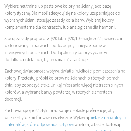
Wybierz neutralne lub pastelowe kolory na ściany jako bazę
kolorystyczną. Dla mebli zdecyduj się na kolory uzupełniające do
wybranych ścian, stosując zasady koła barw. Wybieraj kolory
komplementarne dla kontrastów lub analogiczne dla harmonii.
Stosuj zasady proporcji 80/20 lub 70/20/10 – większość powierzchni
w stonowanych barwach, podczas gdy mniejsze partie w
intensywnych odcieniach. Dodaj akcenty kolorystyczne w
dodatkach i detalach, by urozmaicić aranżację.
Zachowaj świadomość wpływu światła i wielkości pomieszczenia na
kolory. Przetestuj próbki kolorów na ścianach o różnych porach
dnia, aby zobaczyć efekt. Unikaj mieszania więcej niż trzech silnych
kolorów, a wybrane barwy powtarzaj w różnych elementach
dekoracji.
Zachowaj spójność stylu oraz swoje osobiste preferencje, aby
wnętrze było komfortowe i estetyczne. Wybieraj
meble z naturalnych
materiałów, które odpowiadają stylowi
wnętrza, a także dostosuj