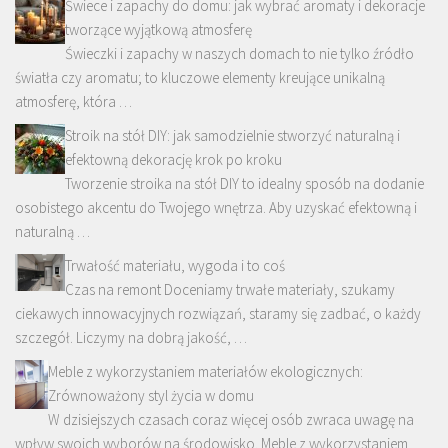
Świece i zapachy do domu: jak wybrać aromaty i dekoracje
tworzące wyjątkową atmosferę
Świeczki i zapachy w naszych domach to nie tylko źródło
światła czy aromatu; to kluczowe elementy kreujące unikalną
atmosferę, która …
Stroik na stół DIY: jak samodzielnie stworzyć naturalną i
efektowną dekorację krok po kroku
Tworzenie stroika na stół DIY to idealny sposób na dodanie
osobistego akcentu do Twojego wnętrza. Aby uzyskać efektowną i
naturalną …
Trwałość materiału, wygoda i to coś
Czas na remont Doceniamy trwałe materiały, szukamy
ciekawych innowacyjnych rozwiązań, staramy się zadbać, o każdy
szczegół. Liczymy na dobrą jakość, …
Meble z wykorzystaniem materiałów ekologicznych:
Zrównoważony styl życia w domu
W dzisiejszych czasach coraz więcej osób zwraca uwagę na
wpływ swoich wyborów na środowisko. Meble z wykorzystaniem