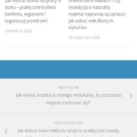
Jak wybrać biurko do pracy w
Drewno lite w meblach – czy
domu – praktyczne kryteria
inwestycja w naturalny
komfortu, ergonomii i
materiał naprawdę się opłaca i
organizacji przestrzeni
jak unikać nietrafionych
wyborów
14 MARCA 2026
25 KWIETNIA 2026
NEXT STORY
Jak wybrać krzesła do małego mieszkania, by oszczędzić
miejsce i zachować styl?
PREVIOUS STORY
Jak dobrać kolor mebli do wnętrza: praktyczne zasady,