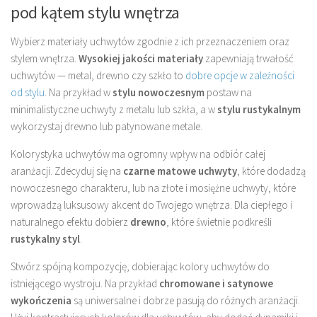
pod kątem stylu wnętrza
Wybierz materiały uchwytów zgodnie z ich przeznaczeniem oraz
stylem wnętrza.
Wysokiej jakości materiały
zapewniają trwałość
uchwytów — metal, drewno czy szkło to
dobre opcje w zależności
od stylu
. Na przykład w
stylu nowoczesnym
postaw na
minimalistyczne uchwyty z metalu lub szkła, a w
stylu rustykalnym
wykorzystaj drewno lub patynowane metale.
Kolorystyka uchwytów ma ogromny wpływ na odbiór całej
aranżacji. Zdecyduj się na
czarne matowe uchwyty
, które dodadzą
nowoczesnego charakteru, lub na złote i mosiężne uchwyty, które
wprowadzą luksusowy akcent do Twojego wnętrza. Dla ciepłego i
naturalnego efektu dobierz
drewno
, które świetnie podkreśli
rustykalny styl
.
Stwórz spójną kompozycję, dobierając kolory uchwytów do
istniejącego wystroju. Na przykład
chromowane i satynowe
wykończenia
są uniwersalne i dobrze pasują do różnych aranżacji.