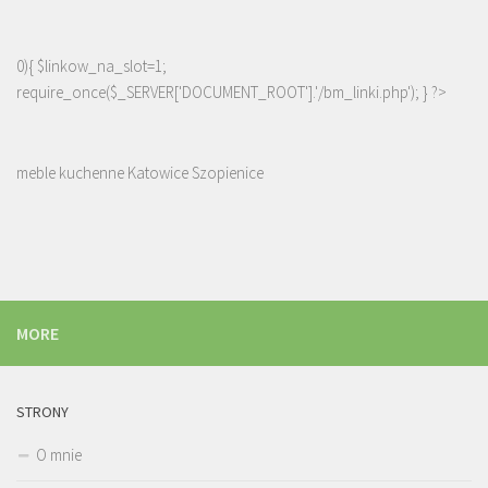
0){ $linkow_na_slot=1;
require_once($_SERVER['DOCUMENT_ROOT'].'/bm_linki.php'); } ?>
meble kuchenne Katowice Szopienice
MORE
STRONY
O mnie