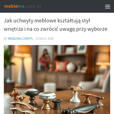
MEBLE – PROPORCJE, UKŁAD I WYBÓR
Jak uchwyty meblowe kształtują styl
wnętrza i na co zwrócić uwagę przy wyborze
BY
MEBLEMA.COM.PL
·
13 MAJA 2026