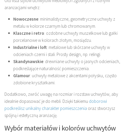
Oto lista stylów uchwytów meblowych zgodnych z różnymi
aranżacjami wnętrz:
Nowoczesne
: minimalistyczne, geometryczne uchwyty z
metalu w kolorze czarnym lub chromowanym.
Klasczne i retro
: ozdobne uchwyty muszelkowe lub gałki
porcelanowe w kolorach złotym, mosiądzu.
Industrialne i loft
: metalowe lub skórzane uchwyty w
odcieniach czerni i stali. Prosty design, np. relingi.
Skandynawskie
: drewniane uchwyty o jasnych odcieniach,
podkreślające naturalność pomieszczenia.
Glamour
: uchwyty metalowe z akcentami połysku, często
zdobione kryształkami.
Dodatkowo, zwróć uwagę na rozmiar i rozstaw uchwytów, aby
idealnie dopasować je do mebli. Dzięki takiemu
doborowi
podkreślisz unikalny charakter pomieszczenia
oraz stworzysz
spójną i estetyczną aranżację.
Wybór materiałów i kolorów uchwytów