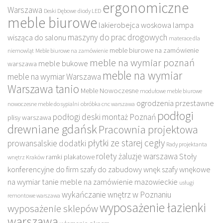
ergonomiczne
Warszawa
Deski Dębowe
diody LED
meble biurowe
lakierobejca woskowa
lampa
maszyny do prac drogowych
wisząca do salonu
materace dla
meble biurowe na zamówienie
niemowląt
Meble biurowe na zamówienie
meble na wymiar poznań
meble bukowe
warszawa
meble na wymiar
meble na wymiar Warszawa
Warszawa tanio
Meble Nowoczesne
modułowe meble biurowe
ogrodzenia przestawne
nowoczesne meble do sypialni
obróbka cnc warszawa
podłogi
podłogi deski montaż Poznań
plisy warszawa
drewniane gdańsk
Pracownia projektowa
płytki ze starej cegły
prowansalskie dodatki
Rady projektanta
rolety żaluzje warszawa
Stoły
ramki plakatowe
wnętrz Kraków
konferencyjne do firm
szafy do zabudowy wnęk
szafy wnękowe
na wymiar
tanie meble na zamówienie mazowieckie
usługi
wykańczanie wnętrz w Poznaniu
remontowe warszawa
wyposażenie łazienki
wyposażenie sklepów
warszawa