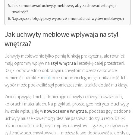
Jak zamontować uchwyty meblowe, aby zachować estetykę i
trwałość?
Najczęstsze błędy przy wyborze i montażu uchwytów meblowych
Jak uchwyty meblowe wpływają na styl
wnętrza?
Uchwyty meblowe nie tylko pełnią funkcję praktyczną, ale również
mają ogromny wpływ na
styl wnętrza
i estetykę całej przestrzeni.
Dzięki odpowiednio dobranym uchwytom możesz całkowicie
odmienić charakter
mebli
oraz nadać im elegancję i unikalność. Ich
wybór może podkreślić styl pomieszczenia, a także dodać mu klasy.
Zmieniaj wygląd mebli, dobierając uchwyty o różnych kształtach,
kolorach i materiałach. Na przykład, proste, geometryczne uchwyty
świetnie wpisują się w
nowoczesne wnętrza
, podczas gdy ozdobne
uchwyty muszelkowe mogą idealnie pasować do stylu retro. Dzięki
różnorodności dostępnych typów uchwytów — gałek, relingów czy
systemów bezuchwytowych — możesz łatwo dopasować je do stylu,