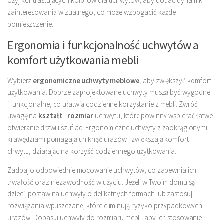
Użyj kontrastujących kolorów dla uchwytów, aby dodać dynamiki i
zainteresowania wizualnego, co może wzbogacić każde
pomieszczenie.
Ergonomia i funkcjonalność uchwytów a
komfort użytkowania mebli
Wybierz
ergonomiczne uchwyty meblowe
, aby zwiększyć komfort
użytkowania. Dobrze zaprojektowane uchwyty muszą być wygodne
i funkcjonalne, co ułatwia codzienne korzystanie z mebli. Zwróć
uwagę na
kształt
i
rozmiar
uchwytu, które powinny wspierać łatwe
otwieranie drzwi i szuflad. Ergonomiczne uchwyty z zaokrąglonymi
krawędziami pomagają uniknąć urazów i zwiększają komfort
chwytu, działając na korzyść codziennego użytkowania.
Zadbaj o odpowiednie mocowanie uchwytów, co zapewnia ich
trwałość oraz niezawodność w użyciu. Jeżeli w Twoim domu są
dzieci, postaw na uchwyty o delikatnych formach lub zastosuj
rozwiązania wpuszczane, które eliminują ryzyko przypadkowych
urazów. Dopasuj uchwyty do rozmiaru mebli, aby ich stosowanie