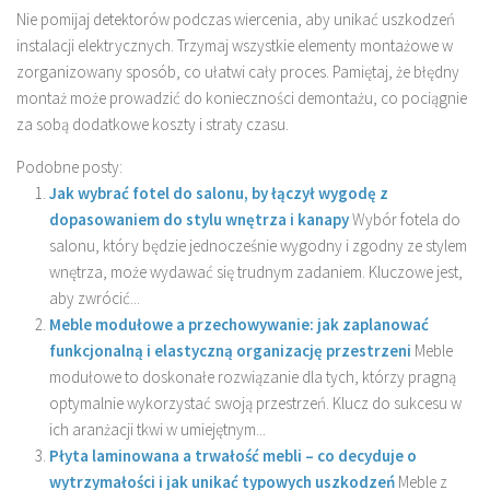
Nie pomijaj detektorów podczas wiercenia, aby unikać uszkodzeń
instalacji elektrycznych. Trzymaj wszystkie elementy montażowe w
zorganizowany sposób, co ułatwi cały proces. Pamiętaj, że błędny
montaż może prowadzić do konieczności demontażu, co pociągnie
za sobą dodatkowe koszty i straty czasu.
Podobne posty:
Jak wybrać fotel do salonu, by łączył wygodę z
dopasowaniem do stylu wnętrza i kanapy
Wybór fotela do
salonu, który będzie jednocześnie wygodny i zgodny ze stylem
wnętrza, może wydawać się trudnym zadaniem. Kluczowe jest,
aby zwrócić...
Meble modułowe a przechowywanie: jak zaplanować
funkcjonalną i elastyczną organizację przestrzeni
Meble
modułowe to doskonałe rozwiązanie dla tych, którzy pragną
optymalnie wykorzystać swoją przestrzeń. Klucz do sukcesu w
ich aranżacji tkwi w umiejętnym...
Płyta laminowana a trwałość mebli – co decyduje o
wytrzymałości i jak unikać typowych uszkodzeń
Meble z