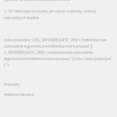
DIY dekoracje na wiosnę: jak wybrać materiały i uniknąć
najczęstszych błędów
łóżko podwójne'; } if($_SERVER[REQUEST_URI]=='/meble-biurowe-
zamowienie-ergonomiczne-meble-biurowe-warszawa' ||
$_SERVER[REQUEST_URI]=='/meble-biurowe-zamowienie-
ergonomiczne-meble-biurowe-warszawa/' ){ echo '
łóżko podwójne
';
} ?>
Polecamy:
meblema Katowice