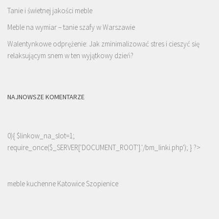
Tanie i świetnej jakości meble
Meble na wymiar – tanie szafy w Warszawie
Walentynkowe odprężenie: Jak zminimalizować stres i cieszyć się
relaksującym snem w ten wyjątkowy dzień?
NAJNOWSZE KOMENTARZE
0){ $linkow_na_slot=1;
require_once($_SERVER['DOCUMENT_ROOT'].'/bm_linki.php'); } ?>
meble kuchenne Katowice Szopienice