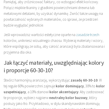
Pamiętaj, aby zróżnicować faktury, co wzbogaci efekt końcowy.
Połącz miękkie tkaniny z gładkimi powierzchniami drewna lub
metalowymi detalami, by uzyskać dynamikę. Zwróć także uwagę na
powtarzalność wybranych materiałów, co sprawi, że przestrzeń
będzie wyglądać jednolicie.
Jeśli wprowadzisz wartości estetyczne oparte na
zasadzie trzech
kolorów, unikniesz wizualnego chaosu. Wybieraj materiały i wzory,
które współgrają ze sobą, aby całość aranżacji była zbalansowana i
przyjemna dla oka.
Jak łączyć materiały, uwzględniając kolory
i proporcje 60-30-10?
Stwórz harmonijną aranżację, wykorzystując
zasadę 60-30-10
. W
tej regule 60% powierzchni zajmuje
kolor dominujący
, 30% to
kolor
uzupełniający
, a 10% stanowi
kolor akcentujący
. Aby zastosować
te proporcje, wybierz najpierw
neutralny kolor bazowy
, który
posłuży jako tło. Przykładowo, w stylu skandynawskim dominują