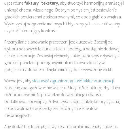
Łącz różne
faktury
i
tekstury
, aby stworzyć harmonijną aranżację i
uniknąć chaosu wizualnego. Dobrym pomysłem jest zestawianie
gładkich powierzchni z teksturowanymi, co doda głębi do wnętrza.
Wykorzystuj połączenie matowych i błyszczących elementów, aby
uzyskać interesujący kontrast.
Przemyślane planowanie przestrzeni jest kluczowe. Zacznij od
wyboru bazowych faktur dla ścian i podłóg, a następnie dodawaj
meble i dekoracje. Zestawiaj elementy, takie jak puszyste dywany z
gładkimi panelami podłogowymi lub metalowe akcenty w
połączeniu z drewnem. Dzięki temu uzyskasz wyważony efekt.
Ważne jest, aby
stosować ograniczoną ilość faktur w aranżacji
.
Staraj się zaangażować nie więcej niż trzy różne faktury; zbyt duża
różnorodność może prowadzić do wizualnego chaosu.
Dodatkowo, upewnij się, że tworzysz spójną paletę kolorystyczną,
co pozwoli na łatwiejsze łączenie różnych elementów
dekoracyjnych.
Aby dodać teksturze głębi, wybieraj naturalne materiały, takie jak