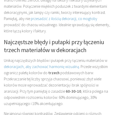
Warto również zwrócić uwagę na faktury i tekstury używanych
materiałów. Połączenie miękkich poduszek z twardymi elementami
dekoracyjnymi, jak lampy czy ramki, tworzy interesujący kontrast.
Pamiętaj, aby nie
przesadzić z ilością dekoracji, co mogłoby
prowadzić do chaosu wizualnego. Idealnie sprawdzają się elementy,
które łączą kolory i faktury.
Najczęstsze błędy i pułapki przy łączeniu
trzech materiałów w dekoracjach
Unikaj najczęstszych błędów i pułapek przy łączeniu materiałów w
dekoracjach, aby zachować harmonię wizualną
. Przede wszystkim
ogranicz paletę kolorów do
trzech
podstawowych barw.
Przekraczanie tej liczby sprzyja chaosowi, ponieważ zbyt wiele
kolorów może wprowadzać dezorientację i brak spójności w
aranżacji. Przy tym pamiętaj o zasadzie
60-30-10
, która polega na
odpowiednim rozłożeniu kolorów: 60% dominującego, 30%
uzupełniającego i 10% akcentującego.
Nie ignoruj również kontrastów. Zestawienie odcieni o różnych