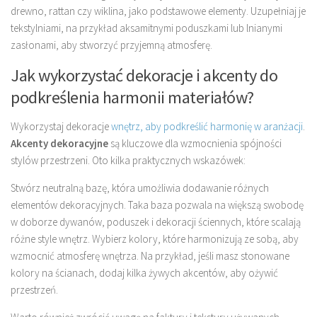
drewno, rattan czy wiklina, jako podstawowe elementy. Uzupełniaj je
tekstylniami, na przykład aksamitnymi poduszkami lub lnianymi
zasłonami, aby stworzyć przyjemną atmosferę.
Jak wykorzystać dekoracje i akcenty do
podkreślenia harmonii materiałów?
Wykorzystaj dekoracje
wnętrz, aby podkreślić harmonię w aranżacji
.
Akcenty dekoracyjne
są kluczowe dla wzmocnienia spójności
stylów przestrzeni. Oto kilka praktycznych wskazówek:
Stwórz neutralną bazę, która umożliwia dodawanie różnych
elementów dekoracyjnych. Taka baza pozwala na większą swobodę
w doborze dywanów, poduszek i dekoracji ściennych, które scalają
różne style wnętrz. Wybierz kolory, które harmonizują ze sobą, aby
wzmocnić atmosferę wnętrza. Na przykład, jeśli masz stonowane
kolory na ścianach, dodaj kilka żywych akcentów, aby ożywić
przestrzeń.