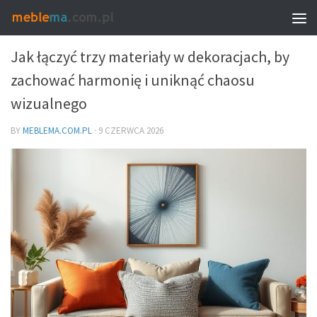
DEKORACJE I DODATKI – DOBÓR DO WNĘTRZA
Jak łączyć trzy materiały w dekoracjach, by
zachować harmonię i uniknąć chaosu
wizualnego
BY
MEBLEMA.COM.PL
·
9 CZERWCA 2026