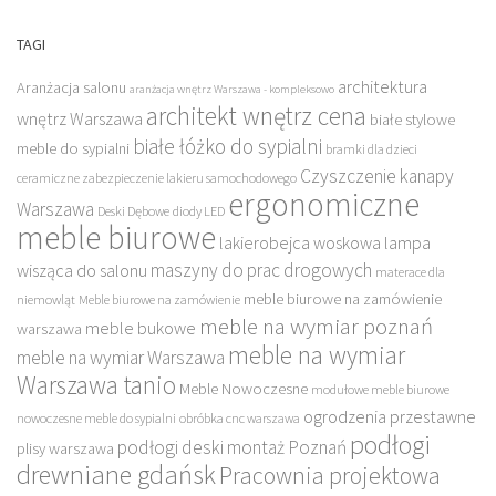
TAGI
architektura
Aranżacja salonu
aranżacja wnętrz Warszawa - kompleksowo
architekt wnętrz cena
wnętrz Warszawa
białe stylowe
białe łóżko do sypialni
meble do sypialni
bramki dla dzieci
Czyszczenie kanapy
ceramiczne zabezpieczenie lakieru samochodowego
ergonomiczne
Warszawa
Deski Dębowe
diody LED
meble biurowe
lakierobejca woskowa
lampa
maszyny do prac drogowych
wisząca do salonu
materace dla
meble biurowe na zamówienie
niemowląt
Meble biurowe na zamówienie
meble na wymiar poznań
meble bukowe
warszawa
meble na wymiar
meble na wymiar Warszawa
Warszawa tanio
Meble Nowoczesne
modułowe meble biurowe
ogrodzenia przestawne
nowoczesne meble do sypialni
obróbka cnc warszawa
podłogi
podłogi deski montaż Poznań
plisy warszawa
drewniane gdańsk
Pracownia projektowa