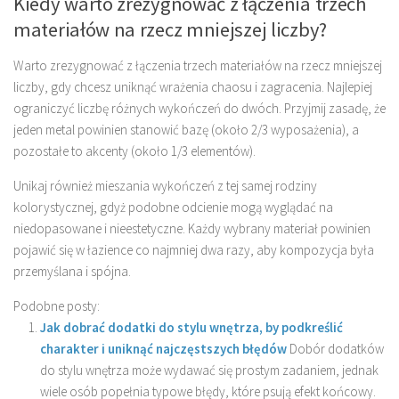
Kiedy warto zrezygnować z łączenia trzech
materiałów na rzecz mniejszej liczby?
Warto zrezygnować z łączenia trzech materiałów na rzecz mniejszej
liczby, gdy chcesz uniknąć wrażenia chaosu i zagracenia. Najlepiej
ograniczyć liczbę różnych wykończeń do dwóch. Przyjmij zasadę, że
jeden metal powinien stanowić bazę (około 2/3 wyposażenia), a
pozostałe to akcenty (około 1/3 elementów).
Unikaj również mieszania wykończeń z tej samej rodziny
kolorystycznej, gdyż podobne odcienie mogą wyglądać na
niedopasowane i nieestetyczne. Każdy wybrany materiał powinien
pojawić się w łazience co najmniej dwa razy, aby kompozycja była
przemyślana i spójna.
Podobne posty:
Jak dobrać dodatki do stylu wnętrza, by podkreślić
charakter i uniknąć najczęstszych błędów
Dobór dodatków
do stylu wnętrza może wydawać się prostym zadaniem, jednak
wiele osób popełnia typowe błędy, które psują efekt końcowy.