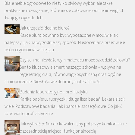
Białe meble ogrodowe to nie tylko stylowy wybór, ale także
praktyczne rozwiązanie, które może całkowicie odmienić wygląd
Twojego ogrodu. Ich …
Jak urządzić idealne biuro?
Każde biuro powinno być wyposażone w możliwie jak
najlepszy i jak najwygodniejszy sposób. Niedoceniana przez wiele
osób ergonomia w miejscu …
Czy sen na niewłaściwym materacu może szkodzić zdrowiu?
Sen to kluczowy element naszego zdrowia – wpływa na
regenerację ciała, równowagę psychiczną oraz ogólne
samopoczucie. Niewłaściwie dobrany materac może …
Badania laboratoryjne – profilaktyka
Kartka papieru, rubryczki, długa lista badań. Lekarz zlecił
wiele. Podstawowe badania, jak i bardziej szczegółowe. Co jakiś
czas warto profilaktycznie …
Jak wybrać łóżko do kawalerki, by połączyć komfort snu z
oszczędnością miejsca i funkcjonalnością