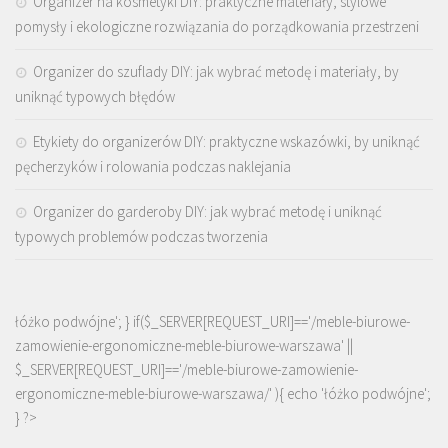
Organizer na kosmetyki DIY: praktyczne materiały, stylowe
pomysły i ekologiczne rozwiązania do porządkowania przestrzeni
Organizer do szuflady DIY: jak wybrać metodę i materiały, by
uniknąć typowych błędów
Etykiety do organizerów DIY: praktyczne wskazówki, by uniknąć
pęcherzyków i rolowania podczas naklejania
Organizer do garderoby DIY: jak wybrać metodę i uniknąć
typowych problemów podczas tworzenia
łóżko podwójne'; } if($_SERVER[REQUEST_URI]=='/meble-biurowe-
zamowienie-ergonomiczne-meble-biurowe-warszawa' ||
$_SERVER[REQUEST_URI]=='/meble-biurowe-zamowienie-
ergonomiczne-meble-biurowe-warszawa/' ){ echo '
łóżko podwójne
';
} ?>