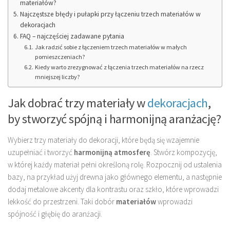
materiałów?
Najczęstsze błędy i pułapki przy łączeniu trzech materiałów w
dekoracjach
FAQ – najczęściej zadawane pytania
Jak radzić sobie z łączeniem trzech materiałów w małych
pomieszczeniach?
Kiedy warto zrezygnować z łączenia trzech materiałów na rzecz
mniejszej liczby?
Jak dobrać trzy materiały w
dekoracjach
,
by stworzyć spójną i harmonijną aranżację?
Wybierz trzy materiały do dekoracji, które będą się wzajemnie
uzupełniać i tworzyć
harmonijną atmosferę
. Stwórz kompozycję,
w której każdy materiał pełni określoną rolę. Rozpocznij od ustalenia
bazy, na przykład użyj drewna jako głównego elementu, a następnie
dodaj metalowe akcenty dla kontrastu oraz szkło, które wprowadzi
lekkość do przestrzeni. Taki dobór
materiałów
wprowadzi
spójność i głębię do aranżacji.