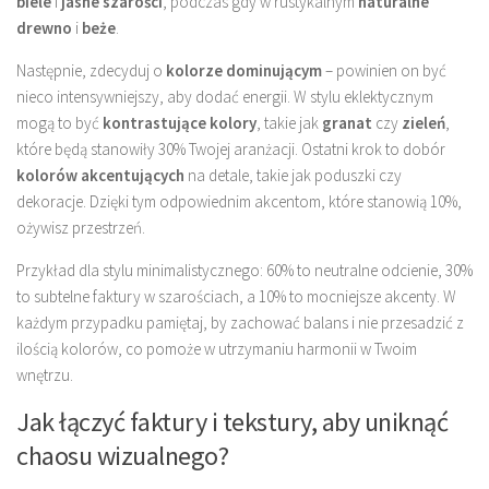
biele
i
jasne szarości
, podczas gdy w rustykalnym
naturalne
drewno
i
beże
.
Następnie, zdecyduj o
kolorze dominującym
– powinien on być
nieco intensywniejszy, aby dodać energii. W stylu eklektycznym
mogą to być
kontrastujące kolory
, takie jak
granat
czy
zieleń
,
które będą stanowiły 30% Twojej aranżacji. Ostatni krok to dobór
kolorów akcentujących
na detale, takie jak poduszki czy
dekoracje. Dzięki tym odpowiednim akcentom, które stanowią 10%,
ożywisz przestrzeń.
Przykład dla stylu minimalistycznego: 60% to neutralne odcienie, 30%
to subtelne faktury w szarościach, a 10% to mocniejsze akcenty. W
każdym przypadku pamiętaj, by zachować balans i nie przesadzić z
ilością kolorów, co pomoże w utrzymaniu harmonii w Twoim
wnętrzu.
Jak łączyć faktury i tekstury, aby uniknąć
chaosu wizualnego?