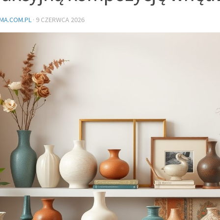
MA.COM.PL
·
9 CZERWCA 2026