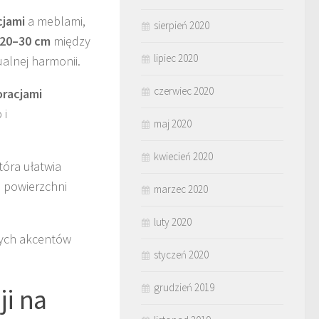
cjami
a meblami,
sierpień 2020
20–30 cm
między
lipiec 2020
alnej harmonii.
czerwiec 2020
racjami
 i
maj 2020
kwiecień 2020
która ułatwia
a powierzchni
marzec 2020
luty 2020
anych akcentów
styczeń 2020
grudzień 2019
i na