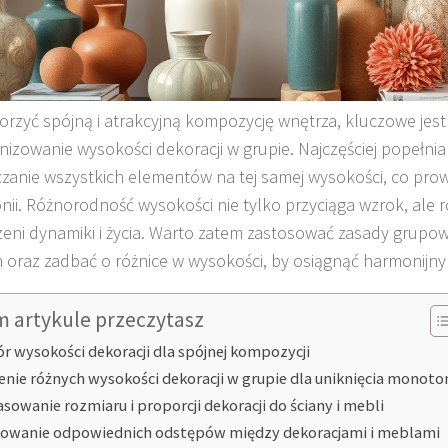
orzyć spójną i atrakcyjną kompozycję wnętrza, kluczowe jest
izowanie wysokości dekoracji w grupie. Najczęściej popełni
zanie wszystkich elementów na tej samej wysokości, co pro
ii. Różnorodność wysokości nie tylko przyciąga wzrok, ale 
zeni dynamiki i życia. Warto zatem zastosować zasady grupow
h oraz zadbać o różnice w wysokości, by osiągnąć harmonijny 
m artykule przeczytasz
r wysokości dekoracji dla spójnej kompozycji
enie różnych wysokości dekoracji w grupie dla uniknięcia monoton
sowanie rozmiaru i proporcji dekoracji do ściany i mebli
owanie odpowiednich odstępów między dekoracjami i meblami