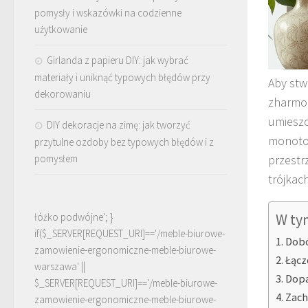
pomysły i wskazówki na codzienne
użytkowanie
Girlanda z papieru DIY: jak wybrać
materiały i uniknąć typowych błędów przy
Aby stw
dekorowaniu
zharmon
umieszc
DIY dekoracje na zimę: jak tworzyć
monoton
przytulne ozdoby bez typowych błędów i z
pomysłem
przestr
trójkac
łóżko podwójne'; }
W ty
if($_SERVER[REQUEST_URI]=='/meble-biurowe-
Dobó
zamowienie-ergonomiczne-meble-biurowe-
Łącz
warszawa' ||
Dopa
$_SERVER[REQUEST_URI]=='/meble-biurowe-
Zach
zamowienie-ergonomiczne-meble-biurowe-