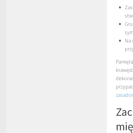
Zas
stw
Gru
syme
Na 
prz
Pamięta
krawędz
dekorac
przypad
zasado
Zac
mię