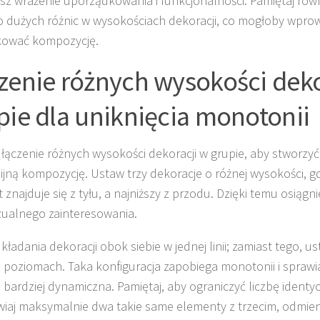
sz wrażenie uporządkowania i funkcjonalności. Pamiętaj równ
o dużych różnic w wysokościach dekoracji, co mogłoby wprow
kować kompozycję.
zenie różnych wysokości deko
pie dla uniknięcia monotonii
łączenie różnych wysokości dekoracji w grupie, aby stworzyć 
jną kompozycję. Ustaw trzy dekoracje o różnej wysokości, g
znajduje się z tyłu, a najniższy z przodu. Dzięki temu osiągni
zualnego zainteresowania.
kładania dekoracji obok siebie w jednej linii; zamiast tego, ust
 poziomach. Taka konfiguracja zapobiega monotonii i sprawia
ię bardziej dynamiczna. Pamiętaj, aby ograniczyć liczbę iden
wiaj maksymalnie dwa takie same elementy z trzecim, odmi