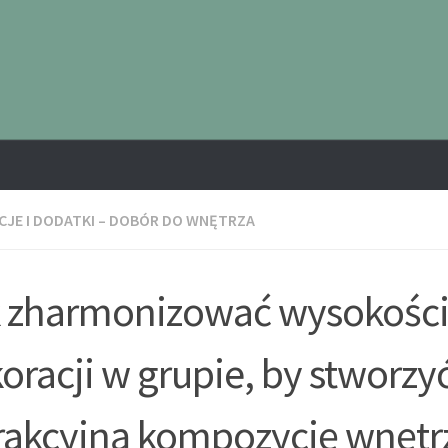
JE I DODATKI – DOBÓR DO WNĘTRZA
 zharmonizować wysokośc
oracji w grupie, by stworzy
trakcyjną kompozycję wnętr