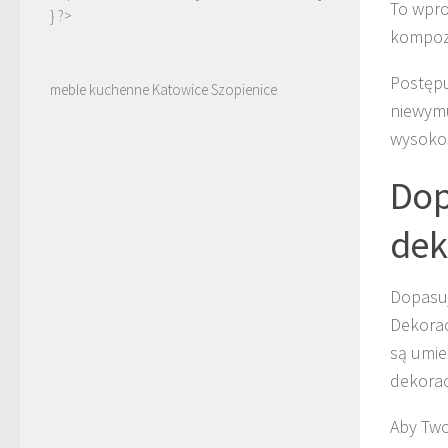
To wpr
} ?>
kompozy
Postępu
meble kuchenne Katowice Szopienice
niewymu
wysokoś
Dop
dek
Dopasu
Dekora
są umie
dekorac
Aby Two