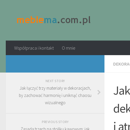
Współpraca i kontakt
O mnie
DEKORAC
NEXT STORY
Jak
Jak łączyć trzy materiały w dekoracjach,
by zachować harmonię i uniknąć chaosu
wizualnego
dek
i a
PREVIOUS STORY
Zasada trzech na stoliku kawowym: jak