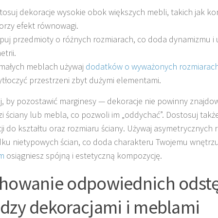
tosuj dekoracje wysokie obok większych mebli, takich jak ko
orzy efekt równowagi.
puj przedmioty o różnych rozmiarach, co doda dynamizmu i 
trii.
małych meblach używaj
dodatków o wyważonych rozmiarach
ytłoczyć przestrzeni zbyt dużymi elementami.
j, by pozostawić marginesy — dekoracje nie powinny znajdow
i ściany lub mebla, co pozwoli im „oddychać”. Dostosuj także
ji do kształtu oraz rozmiaru ściany. Używaj asymetrycznych 
ku nietypowych ścian, co doda charakteru Twojemu wnętrzu.
m
osiągniesz spójną i estetyczną kompozycję.
howanie odpowiednich odst
dzy dekoracjami i meblami