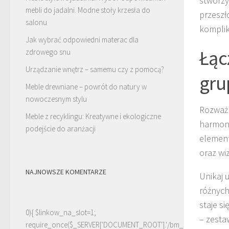
stworzy
mebli do jadalni. Modne stoły krzesła do
przeszł
salonu
kompli
Jak wybrać odpowiedni materac dla
Łąc
zdrowego snu
Urządzanie wnętrz – samemu czy z pomocą?
gru
Meble drewniane – powrót do natury w
nowoczesnym stylu
Rozważ 
Meble z recyklingu: Kreatywne i ekologiczne
harmoni
podejście do aranżacji
element 
oraz wi
NAJNOWSZE KOMENTARZE
Unikaj u
różnych
staje s
0){ $linkow_na_slot=1;
– zesta
require_once($_SERVER['DOCUMENT_ROOT'].'/bm_linki.php');