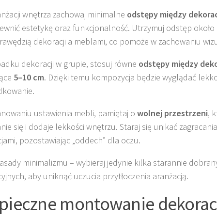
anżacji wnętrza zachowaj minimalne
odstępy między dekora
ewnić estetykę oraz funkcjonalność. Utrzymuj odstęp około
rawędzią dekoracji a meblami, co pomoże w zachowaniu wizu
adku dekoracji w grupie, stosuj równe
odstępy między deko
ące
5–10 cm
. Dzięki temu kompozycja będzie wyglądać lekko
dkowanie.
anowaniu ustawienia mebli, pamiętaj o
wolnej przestrzeni
, 
nie się i dodaje lekkości wnętrzu. Staraj się unikać zagracani
jami, pozostawiając „oddech” dla oczu.
zasady minimalizmu – wybieraj jedynie kilka starannie dobr
yjnych, aby uniknąć uczucia przytłoczenia aranżacją.
pieczne montowanie dekoracj