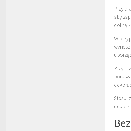
Przy ar
aby zap
dolną k
W przyp
wynosz
uporzą
Przy pl
porusza
dekorac
Stosuj 
dekorac
Bez