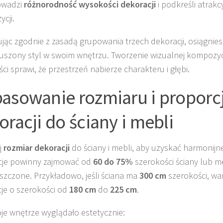
owadzi
różnorodność wysokości dekoracji
i podkreśli atrakc
cji.
jąc zgodnie z zasadą grupowania trzech dekoracji, osiągnies
szony styl w swoim wnętrzu. Tworzenie wizualnej kompozycj
ci sprawi, że przestrzeń nabierze charakteru i głębi.
asowanie rozmiaru i proporcj
oracji do ściany i mebli
j
rozmiar dekoracji
do ściany i mebli, aby uzyskać harmonijn
cje powinny zajmować od
60 do 75%
szerokości ściany lub m
szczone. Przykładowo, jeśli ściana ma
300 cm
szerokości, wa
je o szerokości od
180 cm
do
225 cm
.
je wnętrze wyglądało estetycznie: