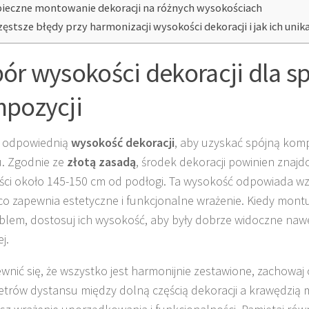
ieczne montowanie dekoracji na różnych wysokościach
zęstsze błędy przy harmonizacji wysokości dekoracji i jak ich unik
ór wysokości dekoracji dla s
pozycji
z odpowiednią
wysokość dekoracji
, aby uzyskać spójną kom
. Zgodnie ze
złotą zasadą
, środek dekoracji powinien znajd
ci około 145-150 cm od podłogi. Ta wysokość odpowiada wz
co zapewnia estetyczne i funkcjonalne wrażenie. Kiedy mont
lem, dostosuj ich wysokość, aby były dobrze widoczne nawe
j.
wnić się, że wszystko jest harmonijnie zestawione, zachowaj
trów dystansu między dolną częścią dekoracji a krawędzią 