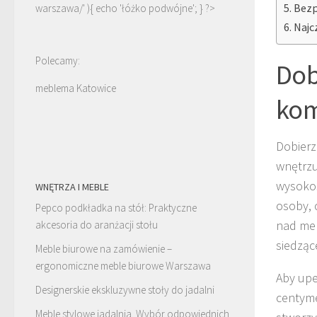
Bezp
warszawa/' ){ echo '
łóżko podwójne
'; } ?>
Najc
Polecamy:
Dob
meblema Katowice
kom
Dobier
wnętrzu
wysokoś
WNĘTRZA I MEBLE
osoby, 
Pepco podkładka na stół: Praktyczne
nad meb
akcesoria do aranżacji stołu
siedzące
Meble biurowe na zamówienie –
ergonomiczne meble biurowe Warszawa
Aby upe
Designerskie ekskluzywne stoły do jadalni
centyme
Meble stylowe jadalnia. Wybór odpowiednich