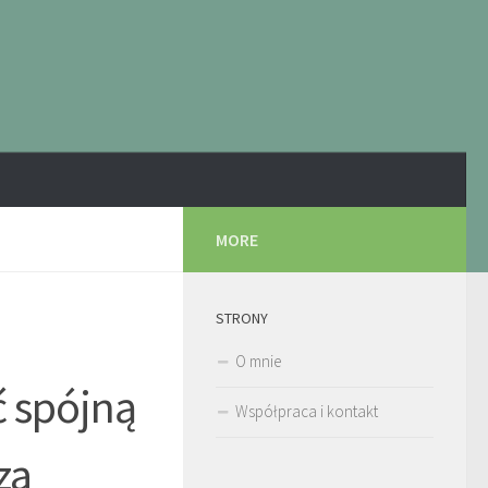
MORE
STRONY
i
O mnie
ć spójną
Współpraca i kontakt
za