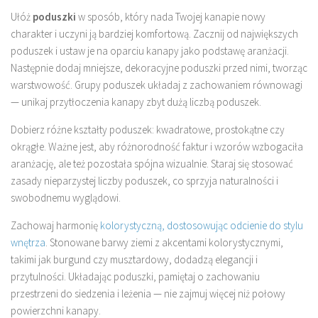
Ułóż
poduszki
w sposób, który nada Twojej kanapie nowy
charakter i uczyni ją bardziej komfortową. Zacznij od największych
poduszek i ustaw je na oparciu kanapy jako podstawę aranżacji.
Następnie dodaj mniejsze, dekoracyjne poduszki przed nimi, tworząc
warstwowość. Grupy poduszek układaj z zachowaniem równowagi
— unikaj przytłoczenia kanapy zbyt dużą liczbą poduszek.
Dobierz różne kształty poduszek: kwadratowe, prostokątne czy
okrągłe. Ważne jest, aby różnorodność faktur i wzorów wzbogaciła
aranżację, ale też pozostała spójna wizualnie. Staraj się stosować
zasady nieparzystej liczby poduszek, co sprzyja naturalności i
swobodnemu wyglądowi.
Zachowaj harmonię
kolorystyczną, dostosowując odcienie do stylu
wnętrza
. Stonowane barwy ziemi z akcentami kolorystycznymi,
takimi jak burgund czy musztardowy, dodadzą elegancji i
przytulności. Układając poduszki, pamiętaj o zachowaniu
przestrzeni do siedzenia i leżenia — nie zajmuj więcej niż połowy
powierzchni kanapy.