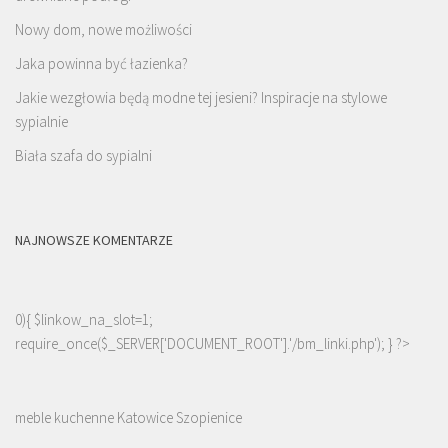
Nowy dom, nowe możliwości
Jaka powinna być łazienka?
Jakie wezgłowia będą modne tej jesieni? Inspiracje na stylowe
sypialnie
Biała szafa do sypialni
NAJNOWSZE KOMENTARZE
0){ $linkow_na_slot=1;
require_once($_SERVER['DOCUMENT_ROOT'].'/bm_linki.php'); } ?>
meble kuchenne Katowice Szopienice