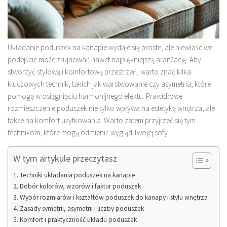
Układanie poduszek na kanapie wydaje się proste, ale niewłaściwe
podejście może zrujnować nawet najpiękniejszą aranżację. Aby
stworzyć stylową i komfortową przestrzeń, warto znać kilka
kluczowych technik, takich jak warstwowanie czy asymetria, które
pomogą w osiągnięciu harmonijnego efektu. Prawidłowe
rozmieszczenie poduszek nie tylko wpływa na estetykę wnętrza, ale
także na komfort użytkowania. Warto zatem przyjrzeć się tym
technikom, które mogą odmienić wygląd Twojej sofy.
W tym artykule przeczytasz
Techniki układania poduszek na kanapie
Dobór kolorów, wzorów i faktur poduszek
Wybór rozmiarów i kształtów poduszek do kanapy i stylu wnętrza
Zasady symetrii, asymetrii i liczby poduszek
Komfort i praktyczność układu poduszek