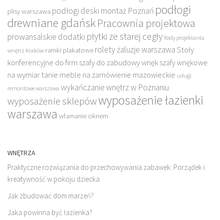
podłogi
podłogi deski montaż Poznań
plisy warszawa
drewniane gdańsk
Pracownia projektowa
płytki ze starej cegły
prowansalskie dodatki
Rady projektanta
rolety żaluzje warszawa
Stoły
ramki plakatowe
wnętrz Kraków
konferencyjne do firm
szafy do zabudowy wnęk
szafy wnękowe
na wymiar
tanie meble na zamówienie mazowieckie
usługi
wykańczanie wnętrz w Poznaniu
remontowe warszawa
wyposażenie łazienki
wyposażenie sklepów
warszawa
włamanie oknem
WNĘTRZA
Praktyczne rozwiązania do przechowywania zabawek: Porządek i
kreatywność w pokoju dziecka
Jak zbudować dom marzeń?
Jaka powinna być łazienka?