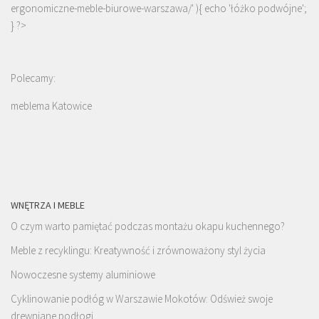
ergonomiczne-meble-biurowe-warszawa/' ){ echo '
łóżko podwójne
';
} ?>
Polecamy:
meblema Katowice
WNĘTRZA I MEBLE
O czym warto pamiętać podczas montażu okapu kuchennego?
Meble z recyklingu: Kreatywność i zrównoważony styl życia
Nowoczesne systemy aluminiowe
Cyklinowanie podłóg w Warszawie Mokotów: Odśwież swoje
drewniane podłogi