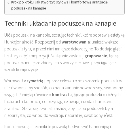
Krok po kroku: jak stworzyć stylową i komfortową aranżację
poduszek na kanapie
Techniki układania poduszek na kanapie
Ułóż poduszki na kanapie, stosując techniki, które poprawią estetykę
i funkcjonalność. Rozpocznij od
warstwowania
: umieść większe
poduszki z tyłu, a przed nimi mniejsze dekoracyjne. To dodaje głębi i
tekstury całej kompozycji. Następnie zastosuj
grupowanie
, łącząc
poduszki w mniejsze zbiory, co stworzy ciekawe i przyciągające
wzrok kompozycje.
Wprowadź
asymetrię
poprzez celowe rozmieszczenie poduszek w
nierównomierny sposób, co nada kanapie nowoczesny, swobodny
wygląd. Pamiętaj również o
kontrastu
, łącząc poduszki o różnych
fakturach i kolorach, co przyciągnie uwagę i doda charakteru
aranżacji. Staraj się trzymać zasady, aby liczba poduszek była
nieparzysta, co wnosi do wystroju naturalny, swobodny efekt.
Podsumowując, techniki te pozwolą Ci stworzyć harmonijną i