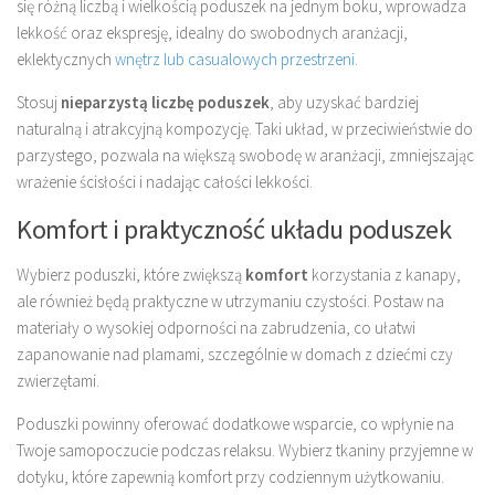
się różną liczbą i wielkością poduszek na jednym boku, wprowadza
lekkość oraz ekspresję, idealny do swobodnych aranżacji,
eklektycznych
wnętrz lub casualowych przestrzeni
.
Stosuj
nieparzystą liczbę poduszek
, aby uzyskać bardziej
naturalną i atrakcyjną kompozycję. Taki układ, w przeciwieństwie do
parzystego, pozwala na większą swobodę w aranżacji, zmniejszając
wrażenie ścisłości i nadając całości lekkości.
Komfort i praktyczność układu poduszek
Wybierz poduszki, które zwiększą
komfort
korzystania z kanapy,
ale również będą praktyczne w utrzymaniu czystości. Postaw na
materiały o wysokiej odporności na zabrudzenia, co ułatwi
zapanowanie nad plamami, szczególnie w domach z dziećmi czy
zwierzętami.
Poduszki powinny oferować dodatkowe wsparcie, co wpłynie na
Twoje samopoczucie podczas relaksu. Wybierz tkaniny przyjemne w
dotyku, które zapewnią komfort przy codziennym użytkowaniu.