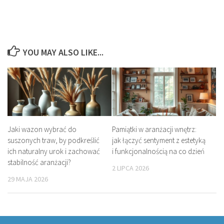
YOU MAY ALSO LIKE...
Jaki wazon wybrać do
Pamiątki w aranżacji wnętrz:
suszonych traw, by podkreślić
jak łączyć sentyment z estetyką
ich naturalny urok i zachować
i funkcjonalnością na co dzień
stabilność aranżacji?
2 LIPCA 2026
29 MAJA 2026