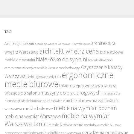
TAGI
architektura
Aranżacja salonu
aranżacja wnętrz Warszawa - kompleksowo
architekt wnętrz cena
wnętrz Warszawa
białe stylowe
białe łóżko do sypialni
meble do sypialni
bramki dla dzieci
Czyszczenie kanapy
ceramiczne zabezpieczenie lakieru samochodowego
ergonomiczne
Warszawa
Deski Dębowe
diody LED
meble biurowe
lakierobejca woskowa
lampa
maszyny do prac drogowych
wisząca do salonu
materace dla
meble biurowe na zamówienie
niemowląt
Meble biurowe na zamówienie
meble na wymiar poznań
meble bukowe
warszawa
meble na wymiar
meble na wymiar Warszawa
Warszawa tanio
Meble Nowoczesne
modułowe meble biurowe
ogrodzenia przestawne
nowoczesne meble do sypialni
obróbka cnc warszawa