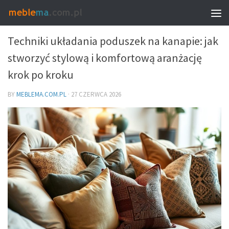
DEKORACJE I DODATKI – DOBÓR DO WNĘTRZA
Techniki układania poduszek na kanapie: jak
stworzyć stylową i komfortową aranżację
krok po kroku
BY
MEBLEMA.COM.PL
·
27 CZERWCA 2026