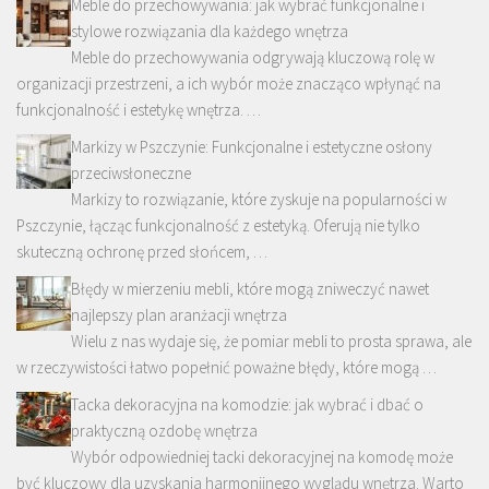
Meble do przechowywania: jak wybrać funkcjonalne i
stylowe rozwiązania dla każdego wnętrza
Meble do przechowywania odgrywają kluczową rolę w
organizacji przestrzeni, a ich wybór może znacząco wpłynąć na
funkcjonalność i estetykę wnętrza. …
Markizy w Pszczynie: Funkcjonalne i estetyczne osłony
przeciwsłoneczne
Markizy to rozwiązanie, które zyskuje na popularności w
Pszczynie, łącząc funkcjonalność z estetyką. Oferują nie tylko
skuteczną ochronę przed słońcem, …
Błędy w mierzeniu mebli, które mogą zniweczyć nawet
najlepszy plan aranżacji wnętrza
Wielu z nas wydaje się, że pomiar mebli to prosta sprawa, ale
w rzeczywistości łatwo popełnić poważne błędy, które mogą …
Tacka dekoracyjna na komodzie: jak wybrać i dbać o
praktyczną ozdobę wnętrza
Wybór odpowiedniej tacki dekoracyjnej na komodę może
być kluczowy dla uzyskania harmonijnego wyglądu wnętrza. Warto