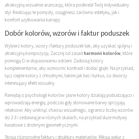
atrakcyjną wizualnie aranżację, która podkreśli Twój indywidualny
styl. Realizując te pomysły, osiągniesz zarówno estetykę, jak i
komfort użytkowania kanapy.
Dobór kolorów, wzorów i faktur poduszek
Wybierz kolory, wzory i faktury poduszek tak, aby uzyskać spójną i
atrakcyjną kompozycję. Zacznij od zasad
harmonii kolorów
, które
pomogą Ci w dopasowaniu odcieni. Zastosuj kolory
komplementarne, aby wzmocnić kontrast i dodać głębi. Na przykład,
łącz ciepłe kolory z chłodnymi, takimi jak beż i turkus, co stworzy
interesujący efekt wizualny.
Pamiętaj o psychologii kolorów: jasne kolory działają pobudzająco i
wprowadzają energię, podczas gdy stonowane barwy sprzyjają
relaksowi. Aby uniknąć chaosu wizualnego, ogranicz liczbę wzorów
do 2-3 i zestawiaj je w różnych skalach, na przykład duże motywy
kwiatowe z drobnymi geometrycznymi.
Stosuj różnorodne faktury i struktury materiałów. Miksuj welur z