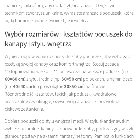
lnami czy mikrofibrą, aby dodać głębi aranżacji. Dzięki tym
technikom stworzysz unikalne, wyraziste aranżacje poduszek, które
będą harmonizować z Twoim stylem wnętrza.
Wybór rozmiarów i kształtów poduszek do
kanapy i stylu wnętrza
Wybierz odpowiednie rozmiary i kształty poduszek, aby wzbogacić
estetykę swojej kanapy oraz komfort wnętrza. Stosuj zasadę
**stopniowania wielkości**: umieszczaj największe poduszki (np.
60×60 cm
) z tyłu, średnie (np.
50×50 cm
) po bokach, a najmniejsze
(np.
40×40 cm
lub prostokątne
30×50 cm
) na froncie.
Różnorodność kształtów, takich jak poduszki kwadratowe,
prostokątne czy okrągłe, ożywi Twoją aranżację i pozwoli na
ciekawe zestawienia.
Dobierz poduszki do stylu wnętrza i mebli. W stylu skandynawskim
wybierz naturalne tkaniny i stonowane kształty, podczas gdy w stylu
glamour postaw na aksamit i fantazyjne formy. Pamiętaj o funkcjach