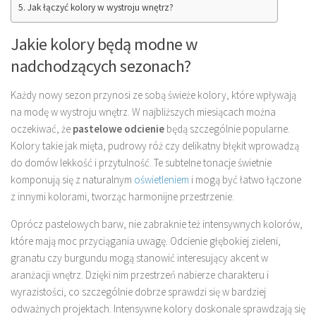
Jak łączyć kolory w wystroju wnętrz?
Jakie kolory będą modne w
nadchodzących sezonach?
Każdy nowy sezon przynosi ze sobą świeże kolory, które wpływają
na modę w wystroju wnętrz. W najbliższych miesiącach można
oczekiwać, że
pastelowe odcienie
będą szczególnie popularne.
Kolory takie jak mięta, pudrowy róż czy delikatny błękit wprowadzą
do domów lekkość i przytulność. Te subtelne tonacje świetnie
komponują się z naturalnym
oświetleniem
i mogą być łatwo łączone
z innymi kolorami, tworząc harmonijne przestrzenie.
Oprócz pastelowych barw, nie zabraknie też intensywnych kolorów,
które mają moc przyciągania uwagę. Odcienie głębokiej zieleni,
granatu czy burgundu mogą stanowić interesujący akcent w
aranżacji wnętrz. Dzięki nim przestrzeń nabierze charakteru i
wyrazistości, co szczególnie dobrze sprawdzi się w bardziej
odważnych projektach. Intensywne kolory doskonale sprawdzają się