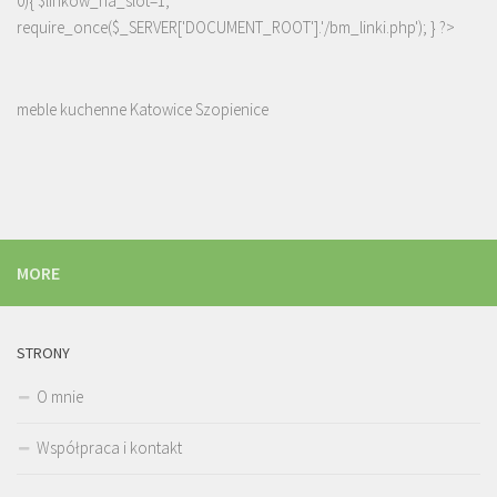
0){ $linkow_na_slot=1;
require_once($_SERVER['DOCUMENT_ROOT'].'/bm_linki.php'); } ?>
meble kuchenne Katowice Szopienice
MORE
STRONY
O mnie
Współpraca i kontakt