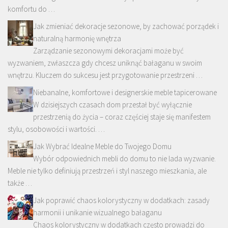
komfortu do …
Jak zmieniać dekoracje sezonowe, by zachować porządek i
naturalną harmonię wnętrza
Zarządzanie sezonowymi dekoracjami może być
wyzwaniem, zwłaszcza gdy chcesz uniknąć bałaganu w swoim
wnętrzu. Kluczem do sukcesu jest przygotowanie przestrzeni …
Niebanalne, komfortowe i designerskie meble tapicerowane
W dzisiejszych czasach dom przestał być wyłącznie
przestrzenią do życia – coraz częściej staje się manifestem
stylu, osobowości i wartości. …
Jak Wybrać Idealne Meble do Twojego Domu
Wybór odpowiednich mebli do domu to nie lada wyzwanie.
Meble nie tylko definiują przestrzeń i styl naszego mieszkania, ale
także …
Jak poprawić chaos kolorystyczny w dodatkach: zasady
harmonii i unikanie wizualnego bałaganu
Chaos kolorystyczny w dodatkach często prowadzi do