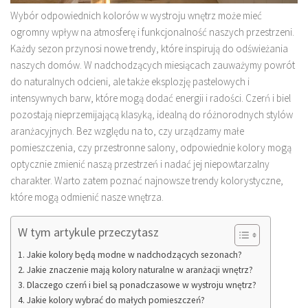
Wybór odpowiednich kolorów w wystroju wnętrz może mieć
ogromny wpływ na atmosferę i funkcjonalność naszych przestrzeni.
Każdy sezon przynosi nowe trendy, które inspirują do odświeżania
naszych domów. W nadchodzących miesiącach zauważymy powrót
do naturalnych odcieni, ale także eksplozję pastelowych i
intensywnych barw, które mogą dodać energii i radości. Czerń i biel
pozostają nieprzemijającą klasyką, idealną do różnorodnych stylów
aranżacyjnych. Bez względu na to, czy urządzamy małe
pomieszczenia, czy przestronne salony, odpowiednie kolory mogą
optycznie zmienić naszą przestrzeń i nadać jej niepowtarzalny
charakter. Warto zatem poznać najnowsze trendy kolorystyczne,
które mogą odmienić nasze wnętrza.
W tym artykule przeczytasz
Jakie kolory będą modne w nadchodzących sezonach?
Jakie znaczenie mają kolory naturalne w aranżacji wnętrz?
Dlaczego czerń i biel są ponadczasowe w wystroju wnętrz?
Jakie kolory wybrać do małych pomieszczeń?