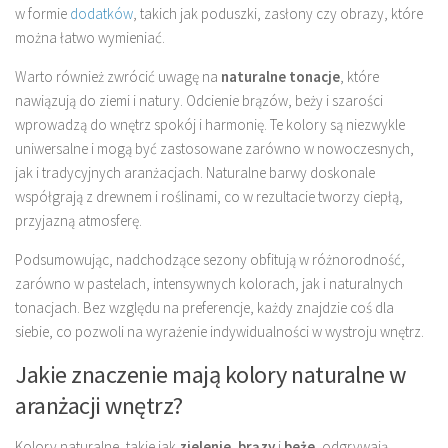
w formie
dodatków
, takich jak poduszki, zasłony czy obrazy, które
można łatwo wymieniać.
Warto również zwrócić uwagę na
naturalne tonacje
, które
nawiązują do ziemi i natury. Odcienie brązów, beży i szarości
wprowadzą do wnętrz spokój i harmonię. Te kolory są niezwykle
uniwersalne i mogą być zastosowane zarówno w nowoczesnych,
jak i tradycyjnych aranżacjach. Naturalne barwy doskonale
współgrają z drewnem i roślinami, co w rezultacie tworzy ciepłą,
przyjazną atmosferę.
Podsumowując, nadchodzące sezony obfitują w różnorodność,
zarówno w pastelach, intensywnych kolorach, jak i naturalnych
tonacjach. Bez względu na preferencje, każdy znajdzie coś dla
siebie, co pozwoli na wyrażenie indywidualności w wystroju wnętrz.
Jakie znaczenie mają kolory naturalne w
aranżacji wnętrz?
Kolory naturalne, takie jak
zielenie
,
brązy
i
beże
, odgrywają