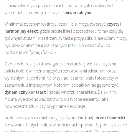
minimalistycznych przestrzeniach, jak i w bogato zdobionych
wnętrzach, co czyni je niezwykle
uniwersalnymi
.
W minimalistycznym wystroju, czerń i biel mogą stworzyć
czysty i
harmonijny efekt
, gdzie proste linie i oszczędność formy stają się
głównymi atutami przestrzeni. W takim przypadku białe ściany mogą
być doskonałym tłem dla czarnych
mebli
lub dodatków, co
podkreśla ich formę i funkcję.
Z kolei w bardziej ekstrawaganckich aranżacjach, tę klasyczną
paletę kolorów można łączyć z różnorodnymi teksturami oraz
wyrazistymi akcentami. Na przykład, czarne i białe fototapety w
zestawieniu z intensywnymi kolorami dodatków mogą stworzyć
dynamiczny kontrast
i nadać wnętrzu charakteru. Dzięki nim
można wyeksponować zarówno klasyczne elementy, jak i
nowoczesne sztuki czy oryginalne dekoracje.
Dodatkowo, czerń i biel sprzyjają stworzeniu
iluzji przestronności
.
Stosowanie białych kolorów na ścianach sprawia, że pomieszczenie
wydaje się większe, a czarne akcenty dodają głębi. To połączenie