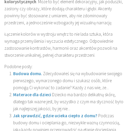
kolorystycznych
. Może to być element dekoracyjny, jak poduszki,
zasłony czy obrazy, które dodają charakteru i głębi. Akcenty
powinny być stosowane z umiarem, aby nie zdominowały
przestrzeni, a jednocześnie wzbogaciły jej wizualną narrację.
Łączenie kolorów w wystroju wnętrz to nie lada sztuka, która
wymaga przemyślenia i wyczucia estetycznego. Odpowiednie
zastosowanie kontrastów, harmonii oraz akcentów pozwoli na
stworzenie unikalnej, pełnej charakteru przestrzeni.
Podobne posty:
Budowa domu.
Zdecydowałeś się na wybudowanie swojego
pierwszego, wymarzonego domu i szukasz osób, które
pomogą Ci wykonać to zadanie? Każdy z nas wie, że...
Materace dla dzieci
Dziecko ma bardzo delikatną skórę,
dlatego tak ważne jest, by wszystko z czym ma styczność było
jak najlepszej jakości, by jej nie...
Jak sprawdzić, gdzie ucieka ciepło z domu?
Podczas
budowy domu i ocieplania go, niezwykle ważną czynnością,
jaką każdy powinien przeprowadzić na etapie docieplania