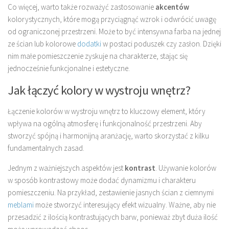
Co więcej, warto także rozważyć zastosowanie
akcentów
kolorystycznych, które mogą przyciągnąć wzrok i odwrócić uwagę
od ograniczonej przestrzeni. Może to być intensywna farba na jednej
ze ścian lub kolorowe
dodatki
w postaci poduszek czy zasłon. Dzięki
nim małe pomieszczenie zyskuje na charakterze, stając się
jednocześnie funkcjonalne i estetyczne.
Jak łączyć kolory w wystroju wnętrz?
Łączenie kolorów w wystroju wnętrz to kluczowy element, który
wpływa na ogólną atmosferę i funkcjonalność przestrzeni. Aby
stworzyć spójną i harmonijną aranżację, warto skorzystać z kilku
fundamentalnych zasad.
Jednym z ważniejszych aspektów jest
kontrast
. Używanie kolorów
w sposób kontrastowy może dodać dynamizmu i charakteru
pomieszczeniu. Na przykład, zestawienie jasnych ścian z ciemnymi
meblami
może stworzyć interesujący efekt wizualny. Ważne, aby nie
przesadzić z ilością kontrastujących barw, ponieważ zbyt duża ilość