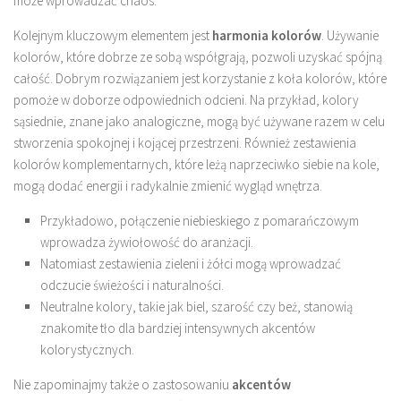
może wprowadzać chaos.
Kolejnym kluczowym elementem jest
harmonia kolorów
. Używanie
kolorów, które dobrze ze sobą współgrają, pozwoli uzyskać spójną
całość. Dobrym rozwiązaniem jest korzystanie z koła kolorów, które
pomoże w doborze odpowiednich odcieni. Na przykład, kolory
sąsiednie, znane jako analogiczne, mogą być używane razem w celu
stworzenia spokojnej i kojącej przestrzeni. Również zestawienia
kolorów komplementarnych, które leżą naprzeciwko siebie na kole,
mogą dodać energii i radykalnie zmienić wygląd wnętrza.
Przykładowo, połączenie niebieskiego z pomarańczowym
wprowadza żywiołowość do aranżacji.
Natomiast zestawienia zieleni i żółci mogą wprowadzać
odczucie świeżości i naturalności.
Neutralne kolory, takie jak biel, szarość czy beż, stanowią
znakomite tło dla bardziej intensywnych akcentów
kolorystycznych.
Nie zapominajmy także o zastosowaniu
akcentów