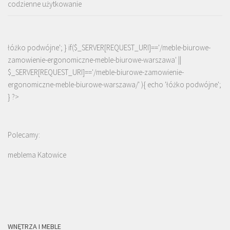
codzienne użytkowanie
łóżko podwójne'; } if($_SERVER[REQUEST_URI]=='/meble-biurowe-
zamowienie-ergonomiczne-meble-biurowe-warszawa' ||
$_SERVER[REQUEST_URI]=='/meble-biurowe-zamowienie-
ergonomiczne-meble-biurowe-warszawa/' ){ echo '
łóżko podwójne
';
} ?>
Polecamy:
meblema Katowice
WNĘTRZA I MEBLE