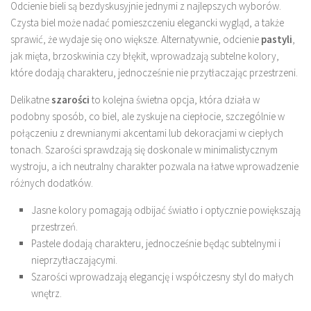
Odcienie bieli są bezdyskusyjnie jednymi z najlepszych wyborów.
Czysta biel może nadać pomieszczeniu elegancki wygląd, a także
sprawić, że wydaje się ono większe. Alternatywnie, odcienie
pastyli
,
jak mięta, brzoskwinia czy błękit, wprowadzają subtelne kolory,
które dodają charakteru, jednocześnie nie przytłaczając przestrzeni.
Delikatne
szarości
to kolejna świetna opcja, która działa w
podobny sposób, co biel, ale zyskuje na ciepłocie, szczególnie w
połączeniu z drewnianymi akcentami lub dekoracjami w ciepłych
tonach. Szarości sprawdzają się doskonale w minimalistycznym
wystroju, a ich neutralny charakter pozwala na łatwe wprowadzenie
różnych dodatków.
Jasne kolory pomagają odbijać światło i optycznie powiększają
przestrzeń.
Pastele dodają charakteru, jednocześnie będąc subtelnymi i
nieprzytłaczającymi.
Szarości wprowadzają elegancję i współczesny styl do małych
wnętrz.