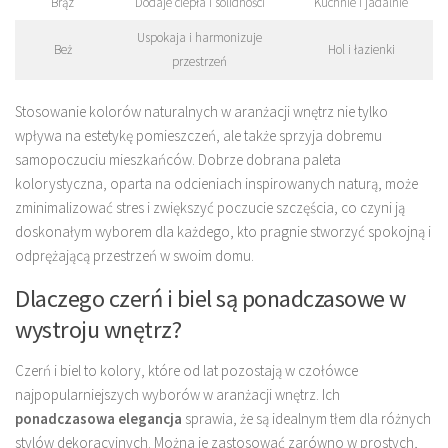
Brąz
Dodaje ciepła i solidności
Kuchnie i jadalnie
Uspokaja i harmonizuje
Beż
Hol i łazienki
przestrzeń
Stosowanie kolorów naturalnych w aranżacji wnętrz nie tylko
wpływa na estetykę pomieszczeń, ale także sprzyja dobremu
samopoczuciu mieszkańców. Dobrze dobrana paleta
kolorystyczna, oparta na odcieniach inspirowanych naturą, może
zminimalizować stres i zwiększyć poczucie szczęścia, co czyni ją
doskonałym wyborem dla każdego, kto pragnie stworzyć spokojną i
odprężającą przestrzeń w swoim domu.
Dlaczego czerń i biel są ponadczasowe w
wystroju wnętrz?
Czerń i biel to kolory, które od lat pozostają w czołówce
najpopularniejszych wyborów w aranżacji wnętrz. Ich
ponadczasowa elegancja
sprawia, że są idealnym tłem dla różnych
stylów dekoracyjnych. Można je zastosować zarówno w prostych,