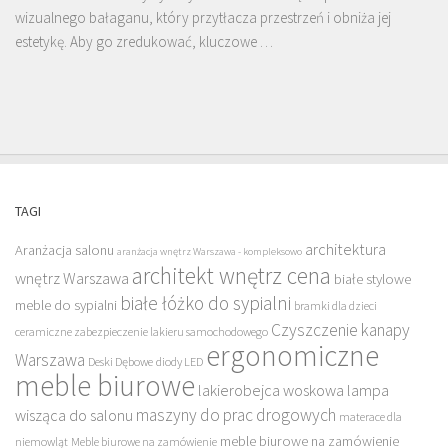
wizualnego bałaganu, który przytłacza przestrzeń i obniża jej
estetykę. Aby go zredukować, kluczowe …
TAGI
architektura
Aranżacja salonu
aranżacja wnętrz Warszawa - kompleksowo
architekt wnętrz cena
wnętrz Warszawa
białe stylowe
białe łóżko do sypialni
meble do sypialni
bramki dla dzieci
Czyszczenie kanapy
ceramiczne zabezpieczenie lakieru samochodowego
ergonomiczne
Warszawa
Deski Dębowe
diody LED
meble biurowe
lakierobejca woskowa
lampa
maszyny do prac drogowych
wisząca do salonu
materace dla
meble biurowe na zamówienie
niemowląt
Meble biurowe na zamówienie