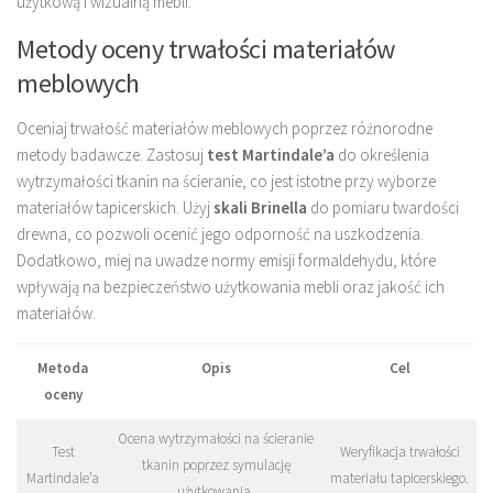
użytkową i wizualną mebli.
Metody oceny trwałości materiałów
meblowych
Oceniaj trwałość materiałów meblowych poprzez różnorodne
metody badawcze. Zastosuj
test Martindale’a
do określenia
wytrzymałości tkanin na ścieranie, co jest istotne przy wyborze
materiałów tapicerskich. Użyj
skali Brinella
do pomiaru twardości
drewna, co pozwoli ocenić jego odporność na uszkodzenia.
Dodatkowo, miej na uwadze normy emisji formaldehydu, które
wpływają na bezpieczeństwo użytkowania mebli oraz jakość ich
materiałów.
Metoda
Opis
Cel
oceny
Ocena wytrzymałości na ścieranie
Test
Weryfikacja trwałości
tkanin poprzez symulację
Martindale’a
materiału tapicerskiego.
użytkowania.