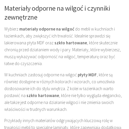
Materiały odporne na wilgoć i czynniki
zewnętrzne
Wybierz
materiały odporne na wilgoć
do mebli w kuchniach i
łazienkach, aby zwiększyć ich trwałość. Idealnie sprawdzi się
lakierowana płyta MDF oraz
szkło hartowane
, które skutecznie
chronią przed działaniem wody i pary. Materiały, które wybierzesz,
muszą wykazywać odporność na wilgoć, temperaturę oraz być
łatwe do czyszczenia.
W kuchniach zastosuj odporne na wilgoć
płyty MDF
, które są
również dostępne w różnych kolorach i wzorach, co umożliwia
dostosowanie ich do stylu wnętrza. Z kolei w łazienkach warto
postawić na
szkło hartowane
, które nie tylko wygląda elegancko,
ale także jest odporne na działanie wilgoci i nie zmienia swoich
właściwości w trudnych warunkach.
Przykłady innych materiałów odgrywających kluczową rolę w
trwałości mebli to specjalne laminaty, które zapewniają dodatkową