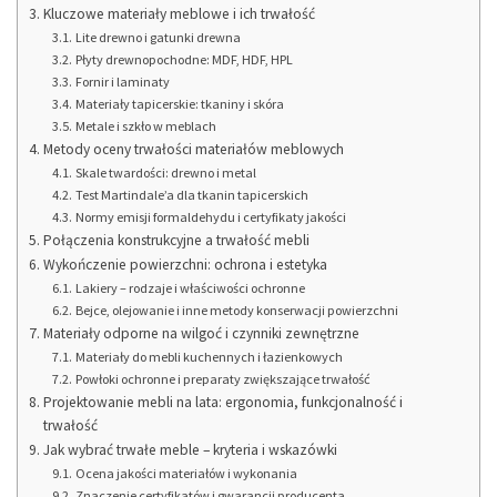
Kluczowe materiały meblowe i ich trwałość
Lite drewno i gatunki drewna
Płyty drewnopochodne: MDF, HDF, HPL
Fornir i laminaty
Materiały tapicerskie: tkaniny i skóra
Metale i szkło w meblach
Metody oceny trwałości materiałów meblowych
Skale twardości: drewno i metal
Test Martindale’a dla tkanin tapicerskich
Normy emisji formaldehydu i certyfikaty jakości
Połączenia konstrukcyjne a trwałość mebli
Wykończenie powierzchni: ochrona i estetyka
Lakiery – rodzaje i właściwości ochronne
Bejce, olejowanie i inne metody konserwacji powierzchni
Materiały odporne na wilgoć i czynniki zewnętrzne
Materiały do mebli kuchennych i łazienkowych
Powłoki ochronne i preparaty zwiększające trwałość
Projektowanie mebli na lata: ergonomia, funkcjonalność i
trwałość
Jak wybrać trwałe meble – kryteria i wskazówki
Ocena jakości materiałów i wykonania
Znaczenie certyfikatów i gwarancji producenta