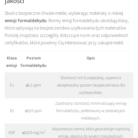
jakości
Stwórz bezpieczne i trwałe meble, wybierając materiały o niskiej
emisji formaldehydu
. Normy emisji formaldehydu określają klasy,
które wpływają na bezpieczeństwo użytkowania tych materiałów.
Poniżej znajdziesz szczegóły dotyczące norm oraz odpowiednich
certyfikatów, które powinny Cię interesować przy zakupie mebli.
Klasa
Poziom
Opis
emisji
formaldehydu
Standard Unii Europejskiej, zapewnia
E1
≤0,1 ppm
akceptowalny poziom bezpieczeństwa dla
użytkowników.
Zaostrzony standard, minimalizujący emisję
E0
≤0,05 ppm
formaldehydu, preferowany w produkcjach
meblowych.
Najsurowsza norma, która gwarantuje najniższą
ENF
≤0,025 mg/m³
emisję, idealna do wnętrz mieszkalnych.