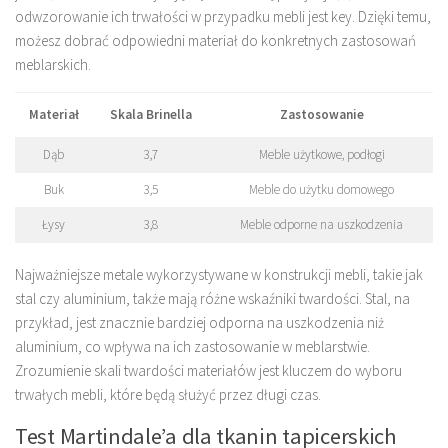
odwzorowanie ich trwałości w przypadku mebli jest key. Dzięki temu,
możesz dobrać odpowiedni materiał do konkretnych zastosowań
meblarskich.
Materiał
Skala Brinella
Zastosowanie
Dąb
3,7
Meble użytkowe, podłogi
Buk
3,5
Meble do użytku domowego
Łysy
3,8
Meble odporne na uszkodzenia
Najważniejsze metale wykorzystywane w konstrukcji mebli, takie jak
stal czy aluminium, także mają różne wskaźniki twardości. Stal, na
przykład, jest znacznie bardziej odporna na uszkodzenia niż
aluminium, co wpływa na ich zastosowanie w meblarstwie.
Zrozumienie skali twardości materiałów jest kluczem do wyboru
trwałych mebli, które będą służyć przez długi czas.
Test Martindale’a dla tkanin tapicerskich