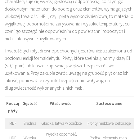
charakteryzuje się wyższą gęstością i odpornością, co czyni go
doskonałym materiałem do podłóg oraz elementów wymagających
większej trwałości. HPL, czyli płyta wysokociśnieniowa, to materiał o
wyjątkowej odporności na zarysowania i wysokie temperatury, co
czyni go szczególnie odpowiednim do powierzchni roboczych i
mebli intensywnie użytkowanych.
Trwałość tych płyt drewnopochodnych jest również uzależniona od
poziomu emisji formaldehydu. Płyty, które spełniają normy klasy E1
(≤0,1 ppm) lub lepsze, zapewniają większe bezpieczeństwo
użytkowania. Przy zakupie zwróć uwagę na grubość płyt oraz ich
jakość, ponieważ te czynniki bezpośrednio wpływają na
długowieczność wykonanych z nich mebli.
Rodzaj
Gęstość
Właściwości
Zastosowanie
płyty
MDF
Średnia
Gładka, łatwa w obróbce
Fronty meblowe, dekoracje
Wysoka odporność,
HDF
Wysoka
Podłogi, elementy mebli