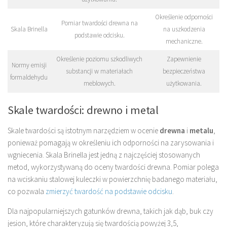
Określenie odporności
Pomiar twardości drewna na
Skala Brinella
na uszkodzenia
podstawie odcisku.
mechaniczne.
Określenie poziomu szkodliwych
Zapewnienie
Normy emisji
substancji w materiałach
bezpieczeństwa
formaldehydu
meblowych.
użytkowania.
Skale twardości: drewno i metal
Skale twardości są istotnym narzędziem w ocenie
drewna
i
metalu
,
ponieważ pomagają w określeniu ich odporności na zarysowania i
wgniecenia. Skala Brinella jest jedną z najczęściej stosowanych
metod, wykorzystywaną do oceny twardości drewna. Pomiar polega
na wciskaniu stalowej kuleczki w powierzchnię badanego materiału,
co pozwala
zmierzyć twardość na podstawie odcisku
.
Dla najpopularniejszych gatunków drewna, takich jak dąb, buk czy
jesion, które charakteryzują się twardością powyżej 3,5,