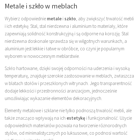
Metale i szkło w meblach
Wybierz odpowiednie
metale
i
szkło
, aby zwiększyć trwałość mebli
i ich estetykę. Stal, stal nierdzewna i aluminium to materiały, które
zapewniają solidność konstrukcyjną i są odporne na korozję. Stal
nierdzewna doskonale sprawdza się w wilgotnych warunkach, a
aluminium jest lekkie i łatwe w obróbce, co czyni je popularnym
wyborem w nowoczesnym meblarstwie.
Szkło hartowane, dzięki swojej odporności na uderzenia i wysoką
temperaturę, znajduje szerokie zastosowanie w meblach, zwłaszcza
w blatach stołów i przeszklonych witrynach. Jego transparentność
dodaje lekkości i przestronności aranżacjom, jednocześnie
umożliwiając wykazanie elementów dekoracyjnych.
Elementy metalowe i szklane nie tylko podnoszą trwałość mebli, ale
także znacząco wpływają na ich
estetykę
i funkcjonalność. Użycie
odpowiednich materiałów pozwala na tworzenie różnorodnych
stylów, od minimalistycznych po luksusowe, co podnosi wartość