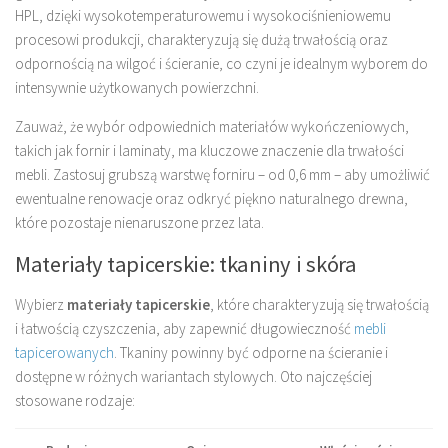
HPL, dzięki wysokotemperaturowemu i wysokociśnieniowemu
procesowi produkcji, charakteryzują się dużą trwałością oraz
odpornością na wilgoć i ścieranie, co czyni je idealnym wyborem do
intensywnie użytkowanych powierzchni.
Zauważ, że wybór odpowiednich materiałów wykończeniowych,
takich jak fornir i laminaty, ma kluczowe znaczenie dla trwałości
mebli. Zastosuj grubszą warstwę forniru – od 0,6 mm – aby umożliwić
ewentualne renowacje oraz odkryć piękno naturalnego drewna,
które pozostaje nienaruszone przez lata.
Materiały tapicerskie: tkaniny i skóra
Wybierz
materiały tapicerskie
, które charakteryzują się trwałością
i łatwością czyszczenia, aby zapewnić długowieczność
mebli
tapicerowanych
. Tkaniny powinny być odporne na ścieranie i
dostępne w różnych wariantach stylowych. Oto najczęściej
stosowane rodzaje: