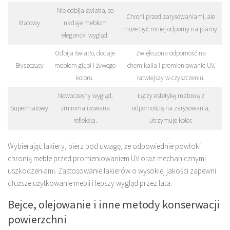
Nie odbija światła, co
Chroni przed zarysowaniami, ale
Matowy
nadaje meblom
może być mniej odporny na plamy.
elegancki wygląd.
Odbija światło, dodaje
Zwiększona odporność na
Błyszczący
meblom głębi i żywego
chemikalia i promieniowanie UV,
koloru.
łatwiejszy w czyszczeniu.
Nowoczesny wygląd,
Łączy estetykę matową z
Supermatowy
zminimalizowana
odpornością na zarysowania,
refleksja.
utrzymuje kolor.
Wybierając lakiery, bierz pod uwagę, że odpowiednie powłoki
chronią meble przed promieniowaniem UV oraz mechanicznymi
uszkodzeniami. Zastosowanie lakierów o wysokiej jakości zapewni
dłuższe użytkowanie mebli i lepszy wygląd przez lata.
Bejce, olejowanie i inne metody konserwacji
powierzchni