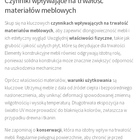
Czynniki wpływające na trwałość
materiałów meblowych
Skup się na kluczowych
czynnikach wpływających na trwałość
materiałów meblowych
, aby zapewnić dlongowieczność mebli i
ich estetyczny wygląd. Uwzględnij
właściwości fizyczne
, takie jak
grubość i jakość użytych płyt, które są decydujące dla trwałości.
Elementy konstrukcyjne mebli również odgrywają istotną rolę,
ponieważ solidna konstrukcja może znacznie zwiększyć odporność
na uszkodzenia mechaniczne.
Oprócz właściwości materiałów,
warunki użytkowania
są
kluczowe. Utrzymuj meble z dala od źródeł ciepła i bezpośredniego
nasłonecznienia, aby uniknąć deformacji spowodowanej zmienną
wilgotnością i wysoką temperaturą. Długotrwała ekspozycja na
światło UV może prowadzić do blaknięcia kolorów, zwłaszcza w
przypadku drewna i tkanin.
Nie zapominaj o
konserwacji
, która ma istotny wpływ na trwałość
mebli. Regularnie pielęgnuj powierzchnie, aby chronić je przed