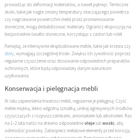
prowadząc do deformacji materiałów, a nawet pęknięć. Termiczne
skoki, takie jak nagłe zmiany temperatury otaczającego powietrza
czy nagrzewanie powierzchni mebli przez promieniowanie
słoneczne, mogą destabilizować materiały. Ogranicz ekspozycję na
bezpośrednie światło słoneczne, korzystając z zasłon lub rolet.
Pamiętaj, że intensywnie eksploatowane meble, takie jak krzesła czy
stoły
, wymagają szczególnej troski. Zwiększ ich żywotność poprzez
regularne czyszczenie oraz stosowanie odpowiednich preparatów
ochronnych, które będą odpowiadały danym warunkom
użytkowania.
Konserwacja i pielęgnacja mebli
W celu zapewnienia trwałości mebli, regularnie je pielęgnuj. Czyść
meble miękką, lekko wilgotną szmatką; unikaj agresywnych środków
czyszczących z rozpuszczalnikami, amoniakiem lub alkoholem. Raz
na 1–2 lata nałóż na drewno odpowiednie
oleje
lub
woski
, aby
odmłodzić powłokę. Zabezpiecz metalowe elementy przed korozją
za pomocą preparatów antykorozyjnych. Regularnie odkurzaj