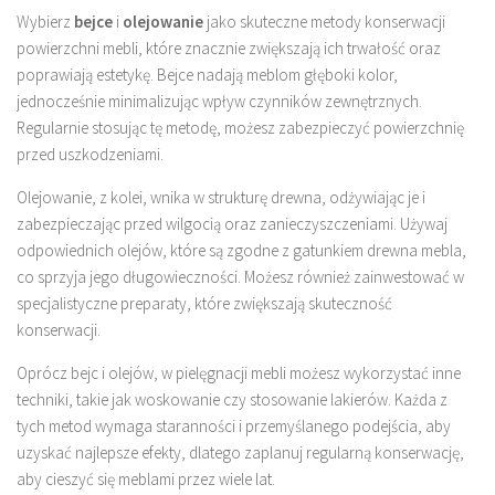
Wybierz
bejce
i
olejowanie
jako skuteczne metody konserwacji
powierzchni mebli, które znacznie zwiększają ich trwałość oraz
poprawiają estetykę. Bejce nadają meblom głęboki kolor,
jednocześnie minimalizując wpływ czynników zewnętrznych.
Regularnie stosując tę metodę, możesz zabezpieczyć powierzchnię
przed uszkodzeniami.
Olejowanie, z kolei, wnika w strukturę drewna, odżywiając je i
zabezpieczając przed wilgocią oraz zanieczyszczeniami. Używaj
odpowiednich olejów, które są zgodne z gatunkiem drewna mebla,
co sprzyja jego długowieczności. Możesz również zainwestować w
specjalistyczne preparaty, które zwiększają skuteczność
konserwacji.
Oprócz bejc i olejów, w pielęgnacji mebli możesz wykorzystać inne
techniki, takie jak woskowanie czy stosowanie lakierów. Każda z
tych metod wymaga staranności i przemyślanego podejścia, aby
uzyskać najlepsze efekty, dlatego zaplanuj regularną konserwację,
aby cieszyć się meblami przez wiele lat.