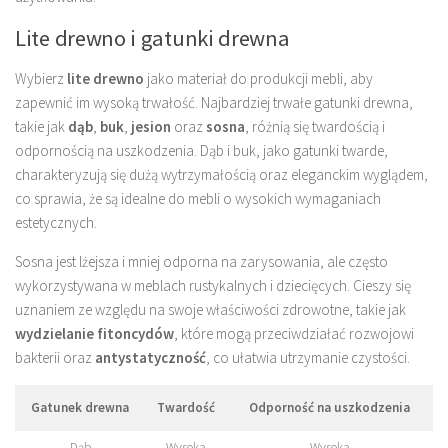
Lite drewno i gatunki drewna
Wybierz
lite drewno
jako materiał do produkcji mebli, aby
zapewnić im wysoką trwałość. Najbardziej trwałe gatunki drewna,
takie jak
dąb
,
buk
,
jesion
oraz
sosna
, różnią się twardością i
odpornością na uszkodzenia. Dąb i buk, jako gatunki twarde,
charakteryzują się dużą wytrzymałością oraz eleganckim wyglądem,
co sprawia, że są idealne do mebli o wysokich wymaganiach
estetycznych.
Sosna jest lżejsza i mniej odporna na zarysowania, ale często
wykorzystywana w meblach rustykalnych i dziecięcych. Cieszy się
uznaniem ze względu na swoje właściwości zdrowotne, takie jak
wydzielanie fitoncydów
, które mogą przeciwdziałać rozwojowi
bakterii oraz
antystatyczność
, co ułatwia utrzymanie czystości.
Gatunek drewna
Twardość
Odporność na uszkodzenia
Dąb
Wysoka
Wysoka