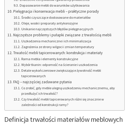
Dopasowanie mebli do warunków użytkowania
Pielęgnacja i konserwacja mebli – praktyczne porady
Środki czyszczące dostosowane do materiałów
Oleje, woski i preparaty antykorozyjne
Unikanie najczęstszych błędów pielęgnacyjnych
Najczęstsze problemy i pułapki związane z trwałością mebli
Uszkodzenia mechaniczne i ich minimalizacja
Zagrożenia ze strony wilgoci i zmian temperatury
Trwałość mebli tapicerowanych: konstrukcja i materiały
Rama mebla i elementy konstrukcyjne
Wybór tkanin: odporność na ścieranie i uszkodzenia
Detale wykończeniowe zwiększające żywotność mebli
tapicerowanych
FAQ – najczęściej zadawane pytania
Co zrobić, gdy meble ulegną uszkodzeniu mechanicznemu, aby
przedłużyć ich trwałość?
Czy trwałość mebli tapicerowanych różni się znacznie w
zależności od konstrukcji ramy?
Definicja trwałości materiałów meblowych