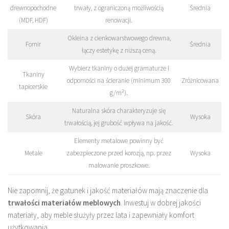
drewnopochodne
trwały, z ograniczoną możliwością
Średnia
(MDF, HDF)
renowacji.
Okleina z cienkowarstwowego drewna,
Fornir
Średnia
łączy estetykę z niższą ceną.
Wybierz tkaniny o dużej gramaturze i
Tkaniny
odporności na ścieranie (minimum 300
Zróżnicowana
tapicerskie
g/m²).
Naturalna skóra charakteryzuje się
Skóra
Wysoka
trwałością, jej grubość wpływa na jakość.
Elementy metalowe powinny być
Metale
zabezpieczone przed korozją, np. przez
Wysoka
malowanie proszkowe.
Nie zapomnij, że gatunek i jakość materiałów mają znaczenie dla
trwałości materiałów meblowych
. Inwestuj w dobrej jakości
materiały, aby meble służyły przez lata i zapewniały komfort
użytkowania.