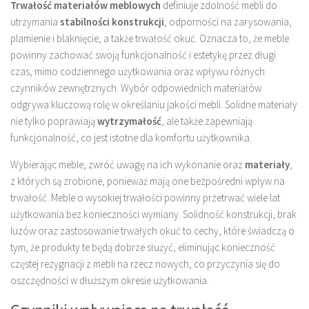
Trwałość materiałów meblowych
definiuje zdolność mebli do
utrzymania
stabilności konstrukcji
, odporności na zarysowania,
plamienie i blaknięcie, a także trwałość okuć. Oznacza to, że meble
powinny zachować swoją funkcjonalność i estetykę przez długi
czas, mimo codziennego użytkowania oraz wpływu różnych
czynników zewnętrznych. Wybór odpowiednich materiałów
odgrywa kluczową rolę w określaniu jakości mebli. Solidne materiały
nie tylko poprawiają
wytrzymałość
, ale także zapewniają
funkcjonalność, co jest istotne dla komfortu użytkownika.
Wybierając meble, zwróć uwagę na ich wykonanie oraz
materiały
,
z których są zrobione, ponieważ mają one bezpośredni wpływ na
trwałość. Meble o wysokiej trwałości powinny przetrwać wiele lat
użytkowania bez konieczności wymiany. Solidność konstrukcji, brak
luzów oraz zastosowanie trwałych okuć to cechy, które świadczą o
tym, że produkty te będą dobrze służyć, eliminując konieczność
częstej rezygnacji z mebli na rzecz nowych, co przyczynia się do
oszczędności w dłuższym okresie użytkowania.