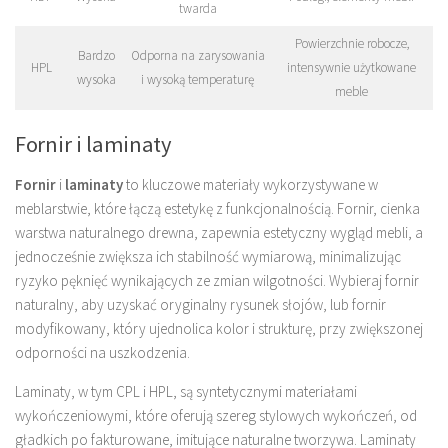
twarda
Powierzchnie robocze,
Bardzo
Odporna na zarysowania
HPL
intensywnie użytkowane
wysoka
i wysoką temperaturę
meble
Fornir i laminaty
Fornir
i
laminaty
to kluczowe materiały wykorzystywane w
meblarstwie, które łączą estetykę z funkcjonalnością. Fornir, cienka
warstwa naturalnego drewna, zapewnia estetyczny wygląd mebli, a
jednocześnie zwiększa ich stabilność wymiarową, minimalizując
ryzyko pęknięć wynikających ze zmian wilgotności. Wybieraj fornir
naturalny, aby uzyskać oryginalny rysunek słojów, lub fornir
modyfikowany, który ujednolica kolor i strukturę, przy zwiększonej
odporności na uszkodzenia.
Laminaty, w tym CPL i HPL, są syntetycznymi materiałami
wykończeniowymi, które oferują szereg stylowych wykończeń, od
gładkich po fakturowane, imitujące naturalne tworzywa. Laminaty