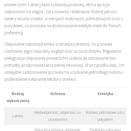
powierzchni. Lakiery tworzą twardą powłokę, która sprzyja
odporności na wilgoć, zarysowania i blaknięcie. Dobrej jakości
lakiery można znaleźć w wersjach matowych, półmatowych oraz z
połyskiem, co pozwala na dostosowanie estetyki mebli do Twoich
preferencji.
Olejowanie natomiast wnika w strukturę drewna, co pozwala
zachować jego naturalny wygląd oraz uczucie dotyku. Regularna
pielęgnacja olejowanej powierzchni ułatwia jej odnawianie bez
potrzeby przeprowadzania pełnej renowacji. W przypadku bejc, ich
umiejętne zastosowanie pozwala na uzyskanie jednolitego koloru i
podkreślenie naturalnej tekstury drewna.
Rodzaj
Ochrona
Estetyka
wykończenia
Wodoodporność, odporność na
Matowe, półmatowe lub z
Lakiery
zarysowania
połyskiem
Naturalna ochrona, odporność
Podkreśla naturalną