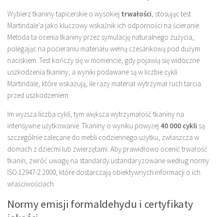
Wybierz tkaniny tapicerskie o wysokiej
trwałości
, stosując test
Martindale’a jako kluczowy wskaźnik ich odporności na ścieranie.
Metoda ta ocenia tkaniny przez symulację naturalnego zużycia,
polegając na pocieraniu materiału wełną czesankową pod dużym
naciskiem. Test kończy się w momencie, gdy pojawią się widoczne
uszkodzenia tkaniny, a wyniki podawane są w liczbie cykli
Martindale, które wskazują, ile razy materiał wytrzymał ruch tarcia
przed uszkodzeniem.
Im wyższa liczba cykli, tym większa wytrzymałość tkaniny na
intensywne użytkowanie. Tkaniny o wyniku powyżej
40 000 cykli
są
szczególnie zalecane do mebli codziennego użytku, zwłaszcza w
domach z dziećmi lub zwierzętami. Aby prawidłowo ocenić trwałość
tkanin, zwróć uwagę na standardy ustandaryzowane według normy
ISO 12947-2:2000, które dostarczają obiektywnych informacji o ich
właściwościach.
Normy emisji formaldehydu i certyfikaty