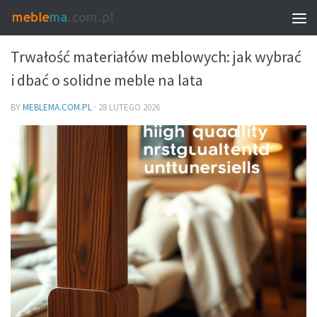
MEBLE – PROPORCJE, UKŁAD I WYBÓR
Trwałość materiałów meblowych: jak wybrać
i dbać o solidne meble na lata
BY
MEBLEMA.COM.PL
·
28 LUTEGO 2026