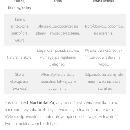
Rodzaj
Opis
Właściwości
tkaniny/skóry
Tkaniny
syntetyczne
Oferują dużą odporność na
Hydrofobowość, odporność
(mikrofibra,
plamy i łatwość czyszczenia.
na ścieranie.
welur)
Elegancka i ponadczasowa,
Wysoka trwałość, jednak
Naturalna skóra
wymagająca regularnej
może być wrażliwa na
pielęgnacji.
wilgoć.
Skóra
Alternatywa dla skóry
Odporność na plamy, ale
ekologiczna
naturalnej, łatwiejsza w
mniej trwała niż skóra
(ekoskóra)
utrzymaniu.
naturalna.
Zastosuj
test Martindale’a
, aby ocenić wytrzymałość tkanin na
ścieranie – wysoka liczba cykli świadczy o trwałości materiału.
Wybór odpowiednich materiałów tapicerskich zwiększy trwałość
Twoich mebli oraz ich estetykę.