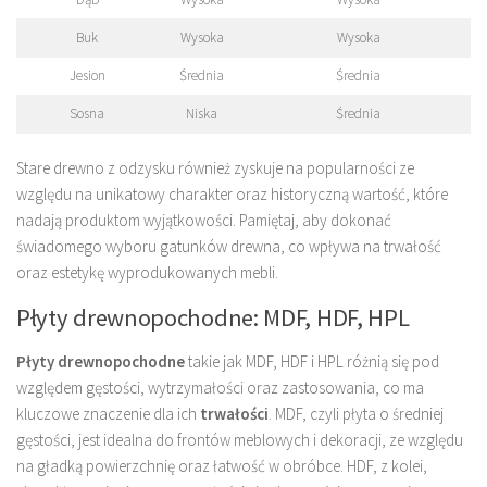
Buk
Wysoka
Wysoka
Jesion
Średnia
Średnia
Sosna
Niska
Średnia
Stare drewno z odzysku również zyskuje na popularności ze
względu na unikatowy charakter oraz historyczną wartość, które
nadają produktom wyjątkowości. Pamiętaj, aby dokonać
świadomego wyboru gatunków drewna, co wpływa na trwałość
oraz estetykę wyprodukowanych mebli.
Płyty drewnopochodne: MDF, HDF, HPL
Płyty drewnopochodne
takie jak MDF, HDF i HPL różnią się pod
względem gęstości, wytrzymałości oraz zastosowania, co ma
kluczowe znaczenie dla ich
trwałości
. MDF, czyli płyta o średniej
gęstości, jest idealna do frontów meblowych i dekoracji, ze względu
na gładką powierzchnię oraz łatwość w obróbce. HDF, z kolei,