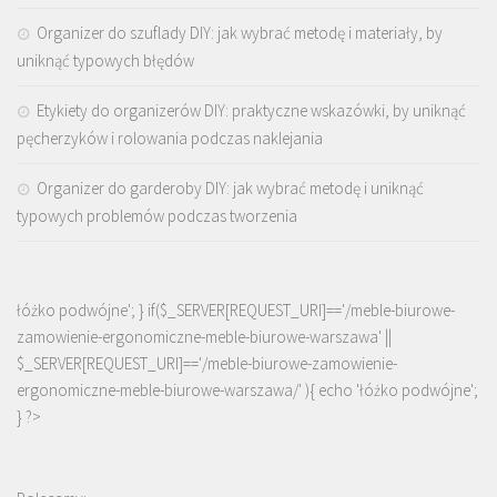
Organizer do szuflady DIY: jak wybrać metodę i materiały, by
uniknąć typowych błędów
Etykiety do organizerów DIY: praktyczne wskazówki, by uniknąć
pęcherzyków i rolowania podczas naklejania
Organizer do garderoby DIY: jak wybrać metodę i uniknąć
typowych problemów podczas tworzenia
łóżko podwójne'; } if($_SERVER[REQUEST_URI]=='/meble-biurowe-
zamowienie-ergonomiczne-meble-biurowe-warszawa' ||
$_SERVER[REQUEST_URI]=='/meble-biurowe-zamowienie-
ergonomiczne-meble-biurowe-warszawa/' ){ echo '
łóżko podwójne
';
} ?>