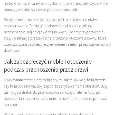
ruchów. Warto również skorzystać z pasów transportowych, które
pomogą w stabilizacji mebli podczas transportu.
Rozdziel meble na mniejsze części, jeśli to możliwe, co ułatwi
manewrowanie. Pamiętaj o odpowiedniej liczbie osób do
przenoszenia, najlepiej dwóch lub więcej. Dobre przygotowanie
trasy i eliminacja przeszkód na drodze to kluczowe aspekty, które
zwiększą szansę na bezpieczne wniesienie mebli przez wąskie otwory
drzwiowe.
Jak zabezpieczyć meble i otoczenie
podczas przenoszenia przez drzwi
Owiń
meble
materiałami ochronnymi, takimi jak koc, folia stretch
czy folia bąbelkowa, aby zapobiec zarysowaniom i otarciom. Użyj
taśmy typu stretch do przymocowania luźnych elementów, jak
poduszki lub tapicerka, żeby uniemożliwić ich odpadanie podczas
transportu.
W celu zabezpieczenia otoczenia, okryj futryny drzwiowe