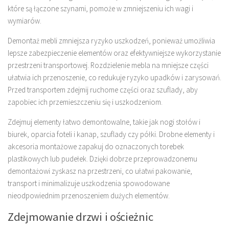
które są łączone szynami, pomoże w zmniejszeniu ich wagi i
wymiarów.
Demontaż mebli zmniejsza ryzyko uszkodzeń, ponieważ umożliwia
lepsze zabezpieczenie elementów oraz efektywniejsze wykorzystanie
przestrzeni transportowej. Rozdzielenie mebla na mniejsze części
ułatwia ich przenoszenie, co redukuje ryzyko upadków i zarysowań.
Przed transportem zdejmij ruchome części oraz szuflady, aby
zapobiec ich przemieszczeniu się i uszkodzeniom.
Zdejmuj elementy łatwo demontowalne, takie jak nogi stołów i
biurek, oparcia foteli i kanap, szuflady czy półki. Drobne elementy i
akcesoria montażowe zapakuj do oznaczonych torebek
plastikowych lub pudełek. Dzięki dobrze przeprowadzonemu
demontażowi zyskasz na przestrzeni, co ułatwi pakowanie,
transport i minimalizuje uszkodzenia spowodowane
nieodpowiednim przenoszeniem dużych elementów.
Zdejmowanie drzwi i ościeżnic