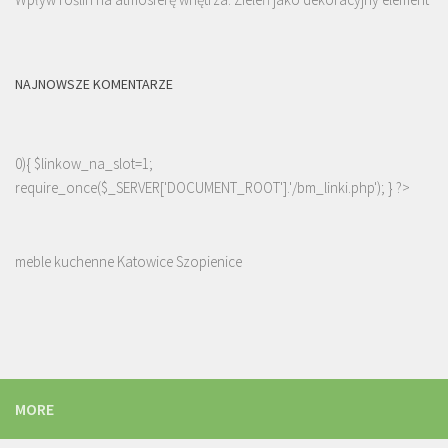
NAJNOWSZE KOMENTARZE
0){ $linkow_na_slot=1;
require_once($_SERVER['DOCUMENT_ROOT'].'/bm_linki.php'); } ?>
meble kuchenne Katowice Szopienice
MORE