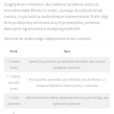
Ściągnij drzwi i ościeżnice, aby zwiększyć przestrzeń podczas
wnoszenia mebli. Możesz to zrobić, usuwając skrzydła drzwi lub
zawiasy, co pozwoli na swobodniejsze manewrowanie. Warto zdjąć
drzwi przed próbą wnoszenia dużych przedmiotów, ponieważ
eliminuje to ograniczenia w dostępnej przestrzeni.
Oto kroki do skutecznego zdejmowania drzwi i ościeżnic:
Krok
Opis
1. Otwórz
Upewnij się, że drzwi są całkowicie odsunięte, aby uzyskać
drzwi
dostęp do zawiasów.
2. Zdejmij
W przypadku zawiasów, użyj wkrętaka, aby je odkręcić, a
skrzydło
następnie delikatnie zdejmij drzwi z zawiasów.
drzwi
3. Usuń
Jeśli to konieczne, odkręć ościeżnice od ściany, pamiętając, aby
ościeżnice
wykonać to ostrożnie.
4.