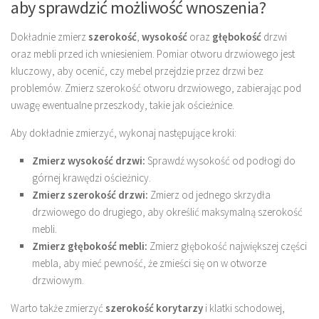
aby sprawdzić możliwość wnoszenia?
Dokładnie zmierz
szerokość
,
wysokość
oraz
głębokość
drzwi
oraz mebli przed ich wniesieniem. Pomiar otworu drzwiowego jest
kluczowy, aby ocenić, czy mebel przejdzie przez drzwi bez
problemów. Zmierz szerokość otworu drzwiowego, zabierając pod
uwagę ewentualne przeszkody, takie jak ościeżnice.
Aby dokładnie zmierzyć, wykonaj następujące kroki:
Zmierz wysokość drzwi:
Sprawdź wysokość od podłogi do
górnej krawędzi ościeżnicy.
Zmierz szerokość drzwi:
Zmierz od jednego skrzydła
drzwiowego do drugiego, aby określić maksymalną szerokość
mebli.
Zmierz głębokość mebli:
Zmierz głębokość największej części
mebla, aby mieć pewność, że zmieści się on w otworze
drzwiowym.
Warto także zmierzyć
szerokość korytarzy
i klatki schodowej,