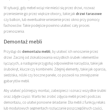
W sytuacji, gdy mebel wciąż nie mieści się przez drzwi, rozważ
przeniesienie go przez większe otwory, takie jak
drzwi tarasowe
czy balkon, lub ewentualnie wniesienie przez okno przy pomocy
fachowców. Takie podejście powinno ułatwić cały proces
przenoszenia.
Demontaż mebli
Przystąp do
demontażu mebli
, by ułatwić ich wnoszenie przez
drzwi. Zacznij od zlokalizowania wszystkich śrubek i elementów
łączących, a następnie przygotuj odpowiednie narzędzia, takie jak
śrubokręt, klucze czy kombinerki. Zdejmij elementy, takie jak oparcia,
siedziska, nóżki czy boczne panele, co pozwoli na zmniejszenie
gabarytów mebli.
Aby ułatwić późniejszy montaż, zabezpiecz i oznacz wszystkie śrubki
oraz zdjęte części. Warto też zrobić zdjęcia mebli przed i podczas
demontażu, co ułatwi ponowne składanie. Dla mebli z funkcją relaks
lub modułowych segmentach rozłączanie poszczególnych części,