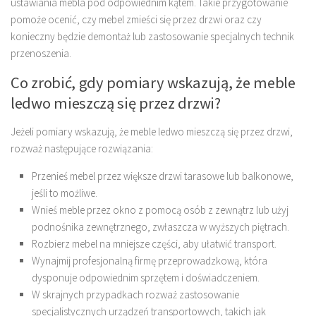
ustawiania mebla pod odpowiednim kątem. Takie przygotowanie
pomoże ocenić, czy mebel zmieści się przez drzwi oraz czy
konieczny będzie demontaż lub zastosowanie specjalnych technik
przenoszenia.
Co zrobić, gdy pomiary wskazują, że meble
ledwo mieszczą się przez drzwi?
Jeżeli pomiary wskazują, że meble ledwo mieszczą się przez drzwi,
rozważ następujące rozwiązania:
Przenieś mebel przez większe drzwi tarasowe lub balkonowe,
jeśli to możliwe.
Wnieś meble przez okno z pomocą osób z zewnątrz lub użyj
podnośnika zewnętrznego, zwłaszcza w wyższych piętrach.
Rozbierz mebel na mniejsze części, aby ułatwić transport.
Wynajmij profesjonalną firmę przeprowadzkową, która
dysponuje odpowiednim sprzętem i doświadczeniem.
W skrajnych przypadkach rozważ zastosowanie
specjalistycznych urządzeń transportowych, takich jak