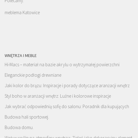
Polecamy:
meblema Katowice
WNĘTRZA I MEBLE
Hi-Macs – materiał na bazie akrylu o wytrzymałej powierzchni
Eleganckie podłogi drewniane
Jaki kolor do brązu: Inspiracje i porady dotyczące aranżacji wnętrz
Styl boho w aranżacji wnętrz: Luźne i kolorowe inspiracje
Jak wybrać odpowiednią sofę do salonu: Poradnik dla kupujących
Budowa hali sportowej.
Budowa domu.
Wpływ roślin na atmosferę wnętrza: Zieleń jako dekoracyjny element