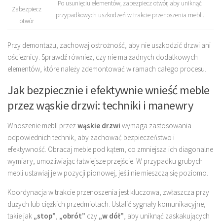
Po usunięciu elementów, zabezpiecz otwór, aby uniknąć
Zabezpiecz
przypadkowych uszkodzeń w trakcie przenoszenia mebli.
otwór
Przy demontażu, zachowaj ostrożność, aby nie uszkodzić drzwi ani
ościeżnicy. Sprawdź również, czy nie ma żadnych dodatkowych
elementów, które należy zdemontować w ramach całego procesu.
Jak bezpiecznie i efektywnie wnieść meble
przez wąskie drzwi: techniki i manewry
Wnoszenie mebli przez
wąskie drzwi
wymaga zastosowania
odpowiednich technik, aby zachować bezpieczeństwo i
efektywność. Obracaj meble pod kątem, co zmniejsza ich diagonalne
wymiary, umożliwiając łatwiejsze przejście. W przypadku grubych
mebli ustawiaj je w pozycji pionowej, jeśli nie mieszczą się poziomo.
Koordynacja w trakcie przenoszenia jest kluczowa, zwłaszcza przy
dużych lub ciężkich przedmiotach. Ustalić sygnały komunikacyjne,
takie jak
„stop”
,
„obrót”
czy
„w dół”
, aby uniknąć zaskakujących