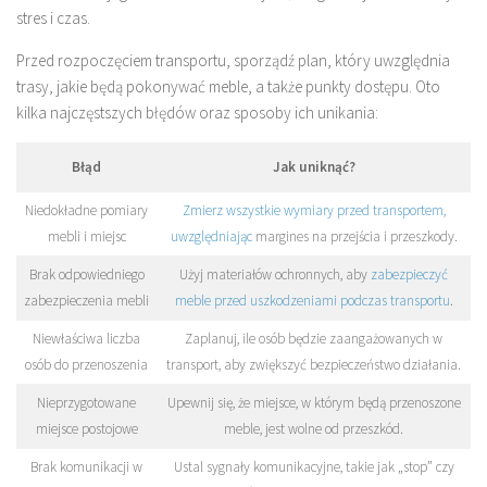
stres i czas.
Przed rozpoczęciem transportu, sporządź plan, który uwzględnia
trasy, jakie będą pokonywać meble, a także punkty dostępu. Oto
kilka najczęstszych błędów oraz sposoby ich unikania:
Błąd
Jak uniknąć?
Niedokładne pomiary
Zmierz wszystkie wymiary przed transportem,
mebli i miejsc
uwzględniając
margines na przejścia i przeszkody.
Brak odpowiedniego
Użyj materiałów ochronnych, aby
zabezpieczyć
zabezpieczenia mebli
meble przed uszkodzeniami podczas transportu
.
Niewłaściwa liczba
Zaplanuj, ile osób będzie zaangażowanych w
osób do przenoszenia
transport, aby zwiększyć bezpieczeństwo działania.
Nieprzygotowane
Upewnij się, że miejsce, w którym będą przenoszone
miejsce postojowe
meble, jest wolne od przeszkód.
Brak komunikacji w
Ustal sygnały komunikacyjne, takie jak „stop” czy