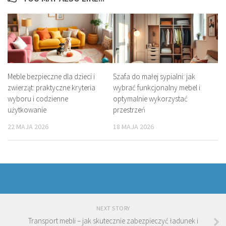
Meble bezpieczne dla dzieci i
Szafa do małej sypialni: jak
zwierząt: praktyczne kryteria
wybrać funkcjonalny mebel i
wyboru i codzienne
optymalnie wykorzystać
użytkowanie
przestrzeń
22 MAJA 2026
18 MAJA 2026
NEXT STORY
Transport mebli – jak skutecznie zabezpieczyć ładunek i