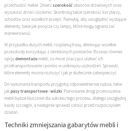
przechodzić meble. Zmierz
szerokość
otworów drzwiowych oraz
wysokość drzwi i ościeżnic. Skontroluj także szerokość korytarzy,
schodów oraz wszelkich przejść. Pamiętaj, aby uwzględnić wystające
elementy, takie jak poręcze czy lampy, które mogą ograniczać
manewrowość.
W przypadku dużych mebli, rozplanuj trasę, eliminując wszelkie
przeszkody korzystając z określonych pomiarów. Rozważ również
opcję
demontażu
mebli, co może znacząco ułatwić ich
przetransportowanie i pomóc w uniknięciu uszkodzeń. Sprawdź,
które elementy można rozłożyć i jak je skutecznie zabezpieczyć.
Do wykonania transportu przygotuj odpowiednie narzędzia, takie
jak
pasy transportowe
i
wózki
. Planowanie drogi przenoszenia
mebli będzie kluczowe dla sukcesu tego procesu, dlatego uwzględnij
każdy szczegół, a następnie sprawdź całość przed rozpoczęciem
działań.
Techniki zmniejszania gabarytów mebli i