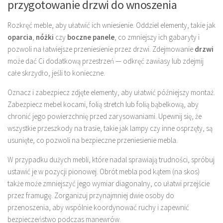
przygotowanie drzwi do wnoszenia
Rozkręć meble, aby ułatwić ich wniesienie. Oddziel elementy, takie jak
oparcia
,
nóżki
czy
boczne panele
, co zmniejszy ich gabaryty i
pozwoli na łatwiejsze przeniesienie przez drzwi. Zdejmowanie
drzwi
może dać Ci dodatkową przestrzeń — odkręć zawiasy lub zdejmij
całe skrzydło, jeśli to konieczne.
Oznacz i zabezpiecz zdjęte elementy, aby ułatwić późniejszy montaż.
Zabezpiecz mebel kocami, folią stretch lub folią bąbelkową, aby
chronić jego powierzchnię przed zarysowaniami. Upewnij się, że
wszystkie przeszkody na trasie, takie jak lampy czy inne osprzęty, są
usunięte, co pozwoli na bezpieczne przeniesienie mebla.
W przypadku dużych mebli, które nadal sprawiają trudności, spróbuj
ustawić je w pozycji pionowej. Obrót mebla pod kątem (na skos)
także może zmniejszyć jego wymiar diagonalny, co ułatwi przejście
przez framugę. Zorganizuj przynajmniej dwie osoby do
przenoszenia, aby wspólnie koordynować ruchy i zapewnić
bezpieczeństwo podczas manewrów.