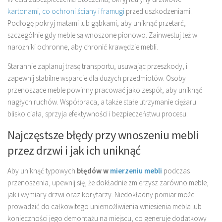
kartonami, co ochroni ściany i framugi
przed uszkodzeniami.
Podłogę pokryj matami lub gąbkami, aby uniknąć przetarć,
szczególnie gdy meble są wnoszone pionowo. Zainwestuj też w
narożniki ochronne, aby chronić krawędzie mebli.
Starannie zaplanuj trasę transportu, usuwając przeszkody, i
zapewnij stabilne wsparcie dla dużych przedmiotów. Osoby
przenoszące meble powinny pracować jako zespół, aby uniknąć
nagłych ruchów. Współpraca, a także stałe utrzymanie ciężaru
blisko ciała, sprzyja efektywności i bezpieczeństwu procesu.
Najczęstsze błędy przy wnoszeniu mebli
przez drzwi i jak ich uniknąć
Aby uniknąć typowych
błędów w
mierzeniu mebli
podczas
przenoszenia, upewnij się, że dokładnie zmierzysz zarówno meble,
jak i wymiary drzwi oraz korytarzy. Niedokładny pomiar może
prowadzić do całkowitego uniemożliwienia wniesienia mebla lub
konieczności jego demontażu na miejscu, co generuje dodatkowy