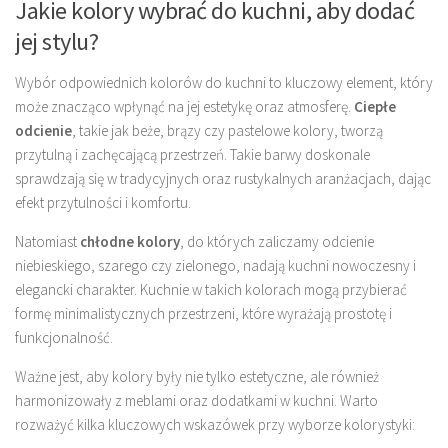
Jakie kolory wybrać do kuchni, aby dodać
jej stylu?
Wybór odpowiednich kolorów do kuchni to kluczowy element, który
może znacząco wpłynąć na jej estetykę oraz atmosferę.
Ciepłe
odcienie
, takie jak beże, brązy czy pastelowe kolory, tworzą
przytulną i zachęcającą przestrzeń. Takie barwy doskonale
sprawdzają się w tradycyjnych oraz rustykalnych aranżacjach, dając
efekt przytulności i komfortu.
Natomiast
chłodne kolory
, do których zaliczamy odcienie
niebieskiego, szarego czy zielonego, nadają kuchni nowoczesny i
elegancki charakter. Kuchnie w takich kolorach mogą przybierać
formę minimalistycznych przestrzeni, które wyrażają prostotę i
funkcjonalność.
Ważne jest, aby kolory były nie tylko estetyczne, ale również
harmonizowały z meblami oraz dodatkami w kuchni. Warto
rozważyć kilka kluczowych wskazówek przy wyborze kolorystyki: