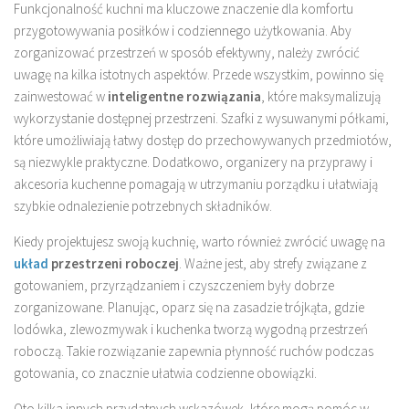
Funkcjonalność kuchni ma kluczowe znaczenie dla komfortu
przygotowywania posiłków i codziennego użytkowania. Aby
zorganizować przestrzeń w sposób efektywny, należy zwrócić
uwagę na kilka istotnych aspektów. Przede wszystkim, powinno się
zainwestować w
inteligentne rozwiązania
, które maksymalizują
wykorzystanie dostępnej przestrzeni. Szafki z wysuwanymi półkami,
które umożliwiają łatwy dostęp do przechowywanych przedmiotów,
są niezwykle praktyczne. Dodatkowo, organizery na przyprawy i
akcesoria kuchenne pomagają w utrzymaniu porządku i ułatwiają
szybkie odnalezienie potrzebnych składników.
Kiedy projektujesz swoją kuchnię, warto również zwrócić uwagę na
układ
przestrzeni roboczej
. Ważne jest, aby strefy związane z
gotowaniem, przyrządzaniem i czyszczeniem były dobrze
zorganizowane. Planując, oparz się na zasadzie trójkąta, gdzie
lodówka, zlewozmywak i kuchenka tworzą wygodną przestrzeń
roboczą. Takie rozwiązanie zapewnia płynność ruchów podczas
gotowania, co znacznie ułatwia codzienne obowiązki.
Oto kilka innych przydatnych wskazówek, które mogą pomóc w