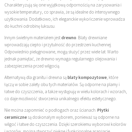
Charakteryzują się one wyjątkową odpornością na zarysowania i
wysokie temperatury, co sprawia, że są idealne do intensywnego
użytkowania. Dodatkowo, ich eleganckie wykończenie wprowadza
do kuchni odrobinę luksusu.
Innym świetnym materiałem jest
drewno
. Blaty drewniane
wprowadzają ciepło i przytulność do przestrzeni kuchennej.
Odpowiednio pielęgnowane, mogą służyć przez wiele lat. Warto
jednak pamiętać, że drewno wymaga regularnego olejowania i
zabezpieczenia przed wilgocią.
Alternatywą dla granitu i drewna są
blaty kompozytowe
, które
łączą w sobie zalety obu tych materiałów. Są odporne na plamy i
łatwe do czyszczenia, a także występują w wielu kolorach i wzorach,
co daje możliwość stworzenia unikalnego efektu estetycznego.
Nie można zapomnieć o podłogach oraz ścianach.
Płytki
ceramiczne
są doskonałym wyborem, ponieważ są odporne na
wilgoć i łatwe do czyszczenia. Dzięki szerokiemu wyborowi kolorów
i wzorów, można stworzyć piękne i funkcjonalne aranżacje.