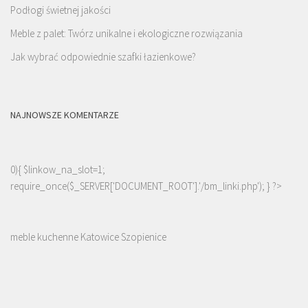
Podłogi świetnej jakości
Meble z palet: Twórz unikalne i ekologiczne rozwiązania
Jak wybrać odpowiednie szafki łazienkowe?
NAJNOWSZE KOMENTARZE
0){ $linkow_na_slot=1;
require_once($_SERVER['DOCUMENT_ROOT'].'/bm_linki.php'); } ?>
meble kuchenne Katowice Szopienice