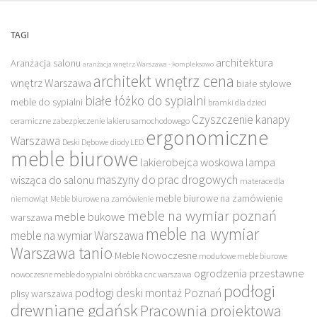
TAGI
architektura
Aranżacja salonu
aranżacja wnętrz Warszawa - kompleksowo
architekt wnętrz cena
wnętrz Warszawa
białe stylowe
białe łóżko do sypialni
meble do sypialni
bramki dla dzieci
Czyszczenie kanapy
ceramiczne zabezpieczenie lakieru samochodowego
ergonomiczne
Warszawa
Deski Dębowe
diody LED
meble biurowe
lakierobejca woskowa
lampa
maszyny do prac drogowych
wisząca do salonu
materace dla
meble biurowe na zamówienie
niemowląt
Meble biurowe na zamówienie
meble na wymiar poznań
meble bukowe
warszawa
meble na wymiar
meble na wymiar Warszawa
Warszawa tanio
Meble Nowoczesne
modułowe meble biurowe
ogrodzenia przestawne
nowoczesne meble do sypialni
obróbka cnc warszawa
podłogi
podłogi deski montaż Poznań
plisy warszawa
drewniane gdańsk
Pracownia projektowa