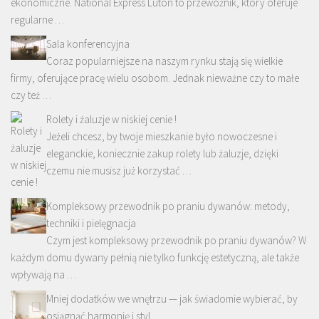
ekonomiczne. National Express Luton to przewoźnik, który oferuje
regularne …
Sala konferencyjna
Coraz popularniejsze na naszym rynku stają się wielkie
firmy, oferujące pracę wielu osobom. Jednak nieważne czy to małe
czy też …
Rolety i żaluzje w niskiej cenie !
Jeżeli chcesz, by twoje mieszkanie było nowoczesne i
eleganckie, koniecznie zakup rolety lub żaluzje, dzięki
czemu nie musisz już korzystać …
Kompleksowy przewodnik po praniu dywanów: metody,
techniki i pielęgnacja
Czym jest kompleksowy przewodnik po praniu dywanów? W
każdym domu dywany pełnią nie tylko funkcję estetyczną, ale także
wpływają na …
Mniej dodatków we wnętrzu — jak świadomie wybierać, by
osiągnąć harmonię i styl