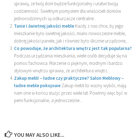
sprawią, że twój dom będzie funkcjonalny i ułatwi twoją
codzienność. Świetnym pomysłem dla właścicieli domów
jednorodzinnych są odkurzacze centralne...
Tanie i świetnej jakości meble
Każdy z nas chce, by jego
mieszkanie było świetnej jakości, miało nowoczesne meble,
dobrej jakości panele, jak i również było ślicznie urządzone,...
Co powoduje, że architektura wnętrz jest tak popularna?
Podczas urządzania mieszkania, wiele osób decyduje się na
pomoc fachowca. Marzenie o pięknym, modnym i bardzo
stylowym wnętrzu sprawia, że architektura wnętrz...
Zakup mebli – ładne czy praktyczne? Salon Meblowy –
ładne meble pokojowe
Zakup mebli to ważny wybór, mają
nam one w końcu służyć przez wiele lat. Powinny więc być w
pełni funkcjonalne, a jednocześnie...
YOU MAY ALSO LIKE...