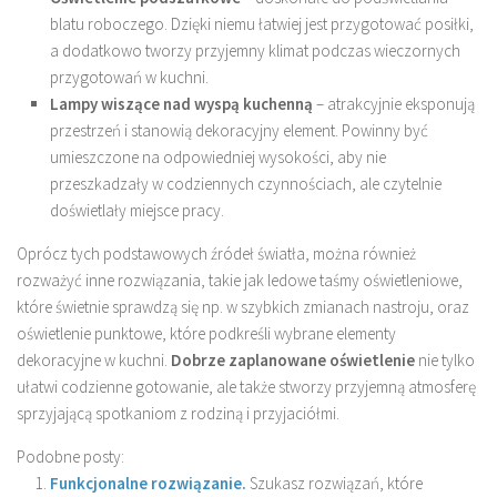
blatu roboczego. Dzięki niemu łatwiej jest przygotować posiłki,
a dodatkowo tworzy przyjemny klimat podczas wieczornych
przygotowań w kuchni.
Lampy wiszące nad wyspą kuchenną
– atrakcyjnie eksponują
przestrzeń i stanowią dekoracyjny element. Powinny być
umieszczone na odpowiedniej wysokości, aby nie
przeszkadzały w codziennych czynnościach, ale czytelnie
doświetlały miejsce pracy.
Oprócz tych podstawowych źródeł światła, można również
rozważyć inne rozwiązania, takie jak ledowe taśmy oświetleniowe,
które świetnie sprawdzą się np. w szybkich zmianach nastroju, oraz
oświetlenie punktowe, które podkreśli wybrane elementy
dekoracyjne w kuchni.
Dobrze zaplanowane oświetlenie
nie tylko
ułatwi codzienne gotowanie, ale także stworzy przyjemną atmosferę
sprzyjającą spotkaniom z rodziną i przyjaciółmi.
Podobne posty:
Funkcjonalne rozwiązanie.
Szukasz rozwiązań, które