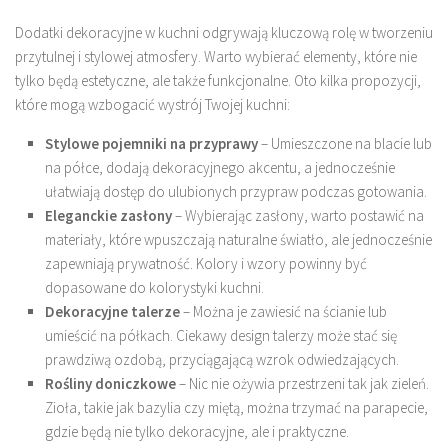
Dodatki dekoracyjne w kuchni odgrywają kluczową rolę w tworzeniu
przytulnej i stylowej atmosfery. Warto wybierać elementy, które nie
tylko będą estetyczne, ale także funkcjonalne. Oto kilka propozycji,
które mogą wzbogacić wystrój Twojej kuchni:
Stylowe pojemniki na przyprawy
– Umieszczone na blacie lub
na półce, dodają dekoracyjnego akcentu, a jednocześnie
ułatwiają dostęp do ulubionych przypraw podczas gotowania.
Eleganckie zasłony
– Wybierając zasłony, warto postawić na
materiały, które wpuszczają naturalne światło, ale jednocześnie
zapewniają prywatność. Kolory i wzory powinny być
dopasowane do kolorystyki kuchni.
Dekoracyjne talerze
– Można je zawiesić na ścianie lub
umieścić na półkach. Ciekawy design talerzy może stać się
prawdziwą ozdobą, przyciągającą wzrok odwiedzających.
Rośliny doniczkowe
– Nic nie ożywia przestrzeni tak jak zieleń.
Zioła, takie jak bazylia czy miętą, można trzymać na parapecie,
gdzie będą nie tylko dekoracyjne, ale i praktyczne.