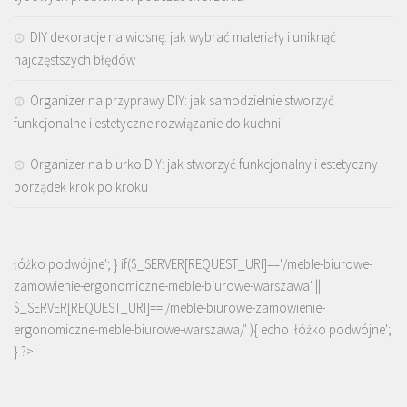
DIY dekoracje na wiosnę: jak wybrać materiały i uniknąć
najczęstszych błędów
Organizer na przyprawy DIY: jak samodzielnie stworzyć
funkcjonalne i estetyczne rozwiązanie do kuchni
Organizer na biurko DIY: jak stworzyć funkcjonalny i estetyczny
porządek krok po kroku
łóżko podwójne'; } if($_SERVER[REQUEST_URI]=='/meble-biurowe-
zamowienie-ergonomiczne-meble-biurowe-warszawa' ||
$_SERVER[REQUEST_URI]=='/meble-biurowe-zamowienie-
ergonomiczne-meble-biurowe-warszawa/' ){ echo '
łóżko podwójne
';
} ?>