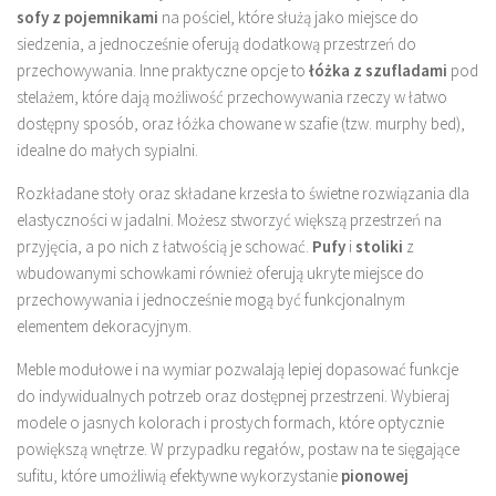
sofy z pojemnikami
na pościel, które służą jako miejsce do
siedzenia, a jednocześnie oferują dodatkową przestrzeń do
przechowywania. Inne praktyczne opcje to
łóżka z szufladami
pod
stelażem, które dają możliwość przechowywania rzeczy w łatwo
dostępny sposób, oraz łóżka chowane w szafie (tzw. murphy bed),
idealne do małych sypialni.
Rozkładane stoły oraz składane krzesła to świetne rozwiązania dla
elastyczności w jadalni. Możesz stworzyć większą przestrzeń na
przyjęcia, a po nich z łatwością je schować.
Pufy
i
stoliki
z
wbudowanymi schowkami również oferują ukryte miejsce do
przechowywania i jednocześnie mogą być funkcjonalnym
elementem dekoracyjnym.
Meble modułowe i na wymiar pozwalają lepiej dopasować funkcje
do indywidualnych potrzeb oraz dostępnej przestrzeni. Wybieraj
modele o jasnych kolorach i prostych formach, które optycznie
powiększą wnętrze. W przypadku regałów, postaw na te sięgające
sufitu, które umożliwią efektywne wykorzystanie
pionowej