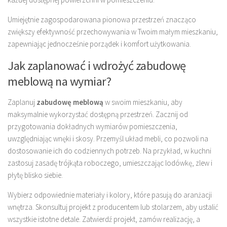
Umiejętnie zagospodarowana pionowa przestrzeń znacząco
zwiększy efektywność przechowywania w Twoim małym mieszkaniu,
zapewniając jednocześnie porządek i komfort użytkowania.
Jak zaplanować i wdrożyć zabudowę
meblową na wymiar?
Zaplanuj
zabudowę meblową
w swoim mieszkaniu, aby
maksymalnie wykorzystać dostępną przestrzeń. Zacznij od
przygotowania dokładnych wymiarów pomieszczenia,
uwzględniając wnęki i skosy. Przemyśl układ mebli, co pozwoli na
dostosowanie ich do codziennych potrzeb. Na przykład, w kuchni
zastosuj zasadę trójkąta roboczego, umieszczając lodówkę, zlew i
płytę blisko siebie.
Wybierz odpowiednie materiały i kolory, które pasują do aranżacji
wnętrza. Skonsultuj projekt z producentem lub stolarzem, aby ustalić
wszystkie istotne detale. Zatwierdź projekt, zamów realizację, a