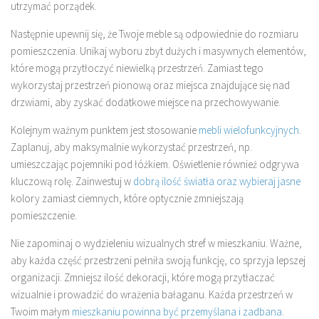
utrzymać porządek.
Następnie upewnij się, że Twoje meble są odpowiednie do rozmiaru
pomieszczenia. Unikaj wyboru zbyt dużych i masywnych elementów,
które mogą przytłoczyć niewielką przestrzeń. Zamiast tego
wykorzystaj przestrzeń pionową oraz miejsca znajdujące się nad
drzwiami, aby zyskać dodatkowe miejsce na przechowywanie.
Kolejnym ważnym punktem jest stosowanie
mebli wielofunkcyjnych
.
Zaplanuj, aby maksymalnie wykorzystać przestrzeń, np.
umieszczając pojemniki pod łóżkiem. Oświetlenie również odgrywa
kluczową rolę. Zainwestuj w
dobrą ilość światła oraz wybieraj jasne
kolory zamiast ciemnych, które optycznie zmniejszają
pomieszczenie.
Nie zapominaj o wydzieleniu wizualnych stref w mieszkaniu. Ważne,
aby każda część przestrzeni pełniła swoją funkcję, co sprzyja lepszej
organizacji. Zmniejsz ilość dekoracji, które mogą przytłaczać
wizualnie i prowadzić do wrażenia bałaganu. Każda przestrzeń w
Twoim małym
mieszkaniu powinna być przemyślana i zadbana
.