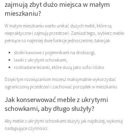
zajmują zbyt dużo miejsca w małym
mieszkaniu?
W małym mieszkaniu warto unikać dużych mebli, które są
niepraktyczne i zajmują przestrzeń. Zamiast tego, wybierz meble
pełniące co najmniej dwie funkcje jednocześnie, takie jak:
stoliki kawowe z pojemnikami na drobiazgi,
ławki z ukrytymi schowkami,
rozkładane leżanki, które służą jako sofa i łóżko.
Dzięki tym rozwiązaniom możesz maksymalnie wykorzystać
ograniczoną przestrzeń i zachować porządek w mieszkaniu.
Jak konserwować meble z ukrytymi
schowkami, aby długo służyły?
Aby meble z ukrytymi schowkami służyły jak najdłużej, wykonuj
następujące czynności: