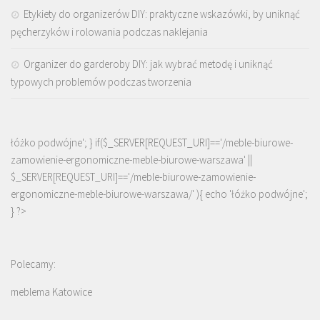
Etykiety do organizerów DIY: praktyczne wskazówki, by uniknąć
pęcherzyków i rolowania podczas naklejania
Organizer do garderoby DIY: jak wybrać metodę i uniknąć
typowych problemów podczas tworzenia
łóżko podwójne'; } if($_SERVER[REQUEST_URI]=='/meble-biurowe-
zamowienie-ergonomiczne-meble-biurowe-warszawa' ||
$_SERVER[REQUEST_URI]=='/meble-biurowe-zamowienie-
ergonomiczne-meble-biurowe-warszawa/' ){ echo '
łóżko podwójne
';
} ?>
Polecamy:
meblema Katowice