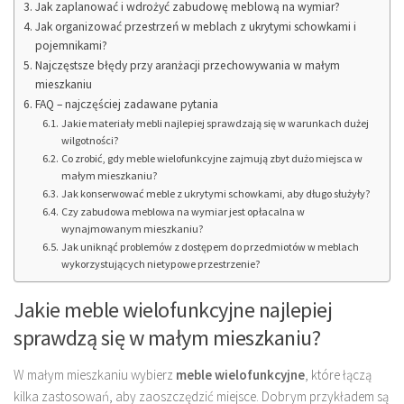
Jak zaplanować i wdrożyć zabudowę meblową na wymiar?
Jak organizować przestrzeń w meblach z ukrytymi schowkami i
pojemnikami?
Najczęstsze błędy przy aranżacji przechowywania w małym
mieszkaniu
FAQ – najczęściej zadawane pytania
Jakie materiały mebli najlepiej sprawdzają się w warunkach dużej
wilgotności?
Co zrobić, gdy meble wielofunkcyjne zajmują zbyt dużo miejsca w
małym mieszkaniu?
Jak konserwować meble z ukrytymi schowkami, aby długo służyły?
Czy zabudowa meblowa na wymiar jest opłacalna w
wynajmowanym mieszkaniu?
Jak uniknąć problemów z dostępem do przedmiotów w meblach
wykorzystujących nietypowe przestrzenie?
Jakie meble wielofunkcyjne najlepiej
sprawdzą się w małym mieszkaniu?
W małym mieszkaniu wybierz
meble wielofunkcyjne
, które łączą
kilka zastosowań, aby zaoszczędzić miejsce. Dobrym przykładem są