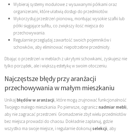
Wybieraj systemy modułowe z wysuwanymi półkami oraz
organizerami, które ułatwią dostęp do przedmiotów.
Wykorzystuj przestrzeń pionową, montując wysokie szafki lub
półki sięgające sufitu, co zwiększy ilość miejsca do
przechowywania.
Regularnie przeglądaj zawartość swoich pojemników i
schowków, aby eliminować niepotrzebne przedmioty.
Dbając o przestrzeń w meblach z ukrytymi schowkami, zyskujesz nie
tylko porządek, ale i większą estetykę w swoim otoczeniu.
Najczęstsze błędy przy aranżacji
przechowywania w małym mieszkaniu
Unikaj
błędów w aranżacji
, które mogą zrujnować funkcjonalność
Twojego małego mieszkania. Po pierwsze, ogranicz
nadmiar mebli
,
aby nie zagracać przestrzeni. Gromadzenie zbyt wielu przedmiotów
bez miejsca prowadzi do chaosu. Dokładnie zaplanuj, gdzie
wszystko ma swoje miejsce, i regularnie dokonuj
selekcji
, aby