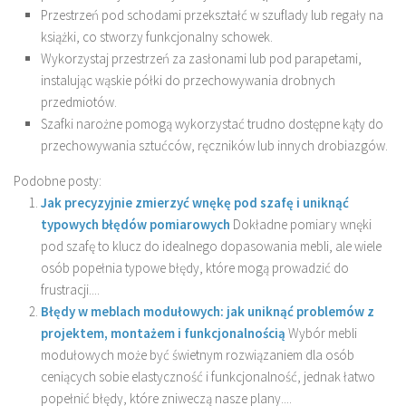
Przestrzeń pod schodami przekształć w szuflady lub regały na
książki, co stworzy funkcjonalny schowek.
Wykorzystaj przestrzeń za zasłonami lub pod parapetami,
instalując wąskie półki do przechowywania drobnych
przedmiotów.
Szafki narożne pomogą wykorzystać trudno dostępne kąty do
przechowywania sztućców, ręczników lub innych drobiazgów.
Podobne posty:
Jak precyzyjnie zmierzyć wnękę pod szafę i uniknąć
typowych błędów pomiarowych
Dokładne pomiary wnęki
pod szafę to klucz do idealnego dopasowania mebli, ale wiele
osób popełnia typowe błędy, które mogą prowadzić do
frustracji....
Błędy w meblach modułowych: jak uniknąć problemów z
projektem, montażem i funkcjonalnością
Wybór mebli
modułowych może być świetnym rozwiązaniem dla osób
ceniących sobie elastyczność i funkcjonalność, jednak łatwo
popełnić błędy, które zniweczą nasze plany....