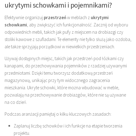
ukrytymi schowkami i pojemnikami?
Efektywnie organizuj
przestrzeń
w meblach z
ukrytymi
schowkami
, aby zwiększyć ich funkcjonalność. Zacznij od wyboru
odpowiednich mebli, takich jak pufy z miejscem na drobiazgi czy
stoliki kawowe z szufladami. Te elementy nie tylko służą jako ozdoba,
ale także sprzyjają porządkowi w niewielkich przestrzeniach.
Używaj dostępnych miejsc, takich jak przestrzeń pod łóżkami czy
kanapami, do przechowywania pojemników z rzadziej używanymi
przedmiotami. Dzięki temu tworzysz dodatkową przestrzeń
magazynową, unikając przy tym widocznego zagracenia
mieszkania. Ukryte schowki, które można wbudować w meble,
pozwalają na przechowywanie drobiazgów, które nie są używane
na co dzień.
Podczas aranżacji pamiętaj o kilku kluczowych zasadach:
Zaplanuj liczbę schowków i ich funkcje na etapie tworzenia
projektu.