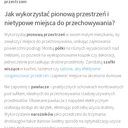
przestrzeni
.
Jak wykorzystać pionową przestrzeń i
nietypowe miejsca do przechowywania?
Wykorzystaj
pionową przestrzeń
w swoim małym mieszkaniu, by
zwiększyć miejsce do przechowywania, unikając zajmowania
powierzchni podłogi. Montuj
półki
na różnych wysokościach nad
meblami, co pozwoli na wyeksponowanie książek czy dekoracji,
jednocześnie porządkując drobne przedmioty. Zainstaluj
szafki
wiszące
w kuchni, łazience czy
salonie, aby efektywnie
zorganizować przestrzeń
i zapewnić miejsce na akcesoria domowe.
Nie zapomnij o
pawlacze
– praktycznych schowkach montowanych
pod sufitem, idealnych do przechowywania rzadziej używanych
przedmiotów. Otwierane pawlacze z napędem elektrycznym
ułatwiają dostęp do skrytek, eliminując potrzebę użycia drabiny.
Wykorzystanie
narożników
jako przestrzeni do trzymania
drobiazgów także stanowi świetny sposób na optymalizację użycia
każdej dostępnej powierzchni w pomieszczeniu.