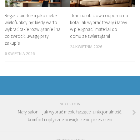
Regał z biurkiem jako mebel
Tkanina obiciowa odporna na
wielofunkcyjny: kiedy warto
kota: jak wybrać trwały i łatwy
wybrać takie rozwiązanie i na
w pielęgnacji materiał do
co zwrócić uwagę przy
domu ze zwierzętami
zakupie
24 KWIETNIA 2026
6 KWIETNIA 2026
NEXT STORY
Mały salon – jak wybrać meble łączące funkcjonalność,
komfort i optyczne powiększenie przestrzeni