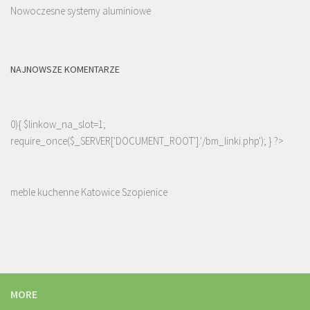
Nowoczesne systemy aluminiowe
NAJNOWSZE KOMENTARZE
0){ $linkow_na_slot=1;
require_once($_SERVER['DOCUMENT_ROOT'].'/bm_linki.php'); } ?>
meble kuchenne Katowice Szopienice
MORE