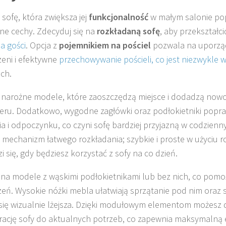
 sofę, która zwiększa jej
funkcjonalność
w małym salonie po
ne cechy. Zdecyduj się na
rozkładaną sofę
, aby przekształc
la gości
. Opcja z
pojemnikiem na pościel
pozwala na uporzą
zeni i efektywne
przechowywanie pościeli, co jest niezwykle 
ch.
narożne modele, które zaoszczędzą miejsce i dodadzą no
eru. Dodatkowo, wygodne zagłówki oraz podłokietniki popra
ia i odpoczynku, co czyni sofę bardziej przyjazną w codzien
 mechanizm łatwego rozkładania; szybkie i proste w użyciu r
i się, gdy będziesz korzystać z sofy na co dzień.
na modele z wąskimi podłokietnikami lub bez nich, co pomo
zeń. Wysokie nóżki mebla ułatwiają sprzątanie pod nim oraz s
się wizualnie lżejsza. Dzięki modułowym elementom możesz
rację sofy do aktualnych potrzeb, co zapewnia maksymalną 