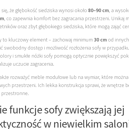
 się, że głębokość siedziska wynosi około
80–90 cm
, a wysok
cm
, co zapewnia komfort bez zagracania przestrzeni. Unikaj
etników oraz zbyt głębokiego siedziska, które mogą zająć c
y to kluczowy element – zachowaj minimum
30 cm
od innych
ć swobodny dostęp i możliwość rozłożenia sofy w przypadku 
olory i smukłe nóżki sofy pomogą optycznie powiększyć pokój
lizuje uczucie zagracenia.
akże rozważyć meble modułowe lub na wymiar, które możn
wych przestrzeni. Ich lekka konstrukcja sprawi, że wnętrze 
j przestronne.
ie funkcje sofy zwiększają jej
ktyczność w niewielkim salon