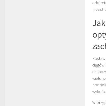
odcieni
przestr
Jak
opt
zac
Postaw 
ciągów 
ekspozy
wielu w
podzieli
wykończ
W przyp