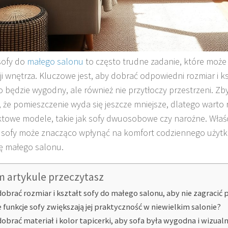
sofy do
małego salonu
to często trudne zadanie, które może 
ji wnętrza. Kluczowe jest, aby dobrać odpowiedni rozmiar i k
ko będzie wygodny, ale również nie przytłoczy przestrzeni. Z
, że pomieszczenie wyda się jeszcze mniejsze, dlatego warto
owe modele, takie jak sofy dwuosobowe czy narożne. Właśc
sofy może znacząco wpłynąć na komfort codziennego użytk
ę małego salonu.
m artykule przeczytasz
dobrać rozmiar i kształt sofy do małego salonu, aby nie zagracić 
e funkcje sofy zwiększają jej praktyczność w niewielkim salonie?
dobrać materiał i kolor tapicerki, aby sofa była wygodna i wizualn