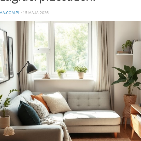
MA.COM.PL
·
15 MAJA 2026