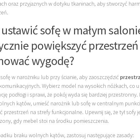
ach oraz przyjaznych w dotyku tkaninach, aby stworzyć har
zeń.
 ustawić sofę w małym saloni
ycznie powiększyć przestrzeń 
hować wygodę?
sofę w narożniku lub przy ścianie, aby zaoszczędzić
przestr
komunikacyjnych. Wybierz model na wysokich nóżkach, co u
cję podłogi i sprawi, że pokój wyda się bardziej przestronny.
olnych kątów, umieść narożnik lub sofę w centralnym punkci
ć przestrzeń na strefy funkcjonalne. Upewnij się, że tył sofy j
ony, gdy mebel stoi na środku pomieszczenia.
adku braku wolnych kątów, zastosuj następujące zasady: