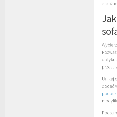
aranżac
Ja
sof
Wybierz
Rozważ 
dotyku.
przestr
Unikaj 
dodać w
podusz
modyfik
Podsumo