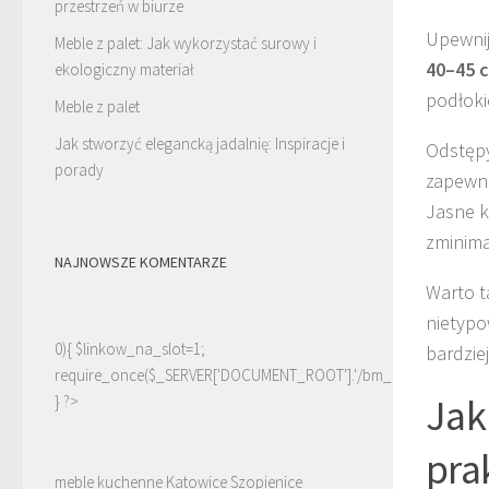
przestrzeń w biurze
Upewnij
Meble z palet: Jak wykorzystać surowy i
40–45 
ekologiczny materiał
podłoki
Meble z palet
Jak stworzyć elegancką jadalnię: Inspiracje i
Odstęp
porady
zapewni
Jasne k
zminima
NAJNOWSZE KOMENTARZE
Warto t
nietypo
0){ $linkow_na_slot=1;
bardzie
require_once($_SERVER['DOCUMENT_ROOT'].'/bm_linki.php');
Jak
} ?>
pra
meble kuchenne Katowice Szopienice