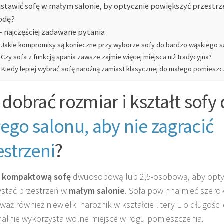
ustawić sofę w małym salonie, by optycznie powiększyć przestrz
odę?
– najczęściej zadawane pytania
Jakie kompromisy są konieczne przy wyborze sofy do bardzo wąskiego s
Czy sofa z funkcją spania zawsze zajmie więcej miejsca niż tradycyjna?
Kiedy lepiej wybrać sofę narożną zamiast klasycznej do małego pomieszc
 dobrać rozmiar i kształt sofy
ego salonu, aby nie zagracić
estrzeni
?
z
kompaktową sofę
dwuosobową lub 2,5-osobową, aby opty
stać przestrzeń w
małym salonie
. Sofa powinna mieć szero
waż również niewielki narożnik w kształcie litery L o długości
lnie wykorzysta wolne miejsce w rogu pomieszczenia.