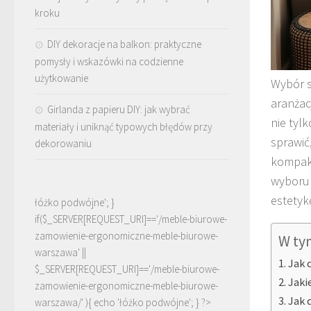
kroku
DIY dekoracje na balkon: praktyczne
pomysły i wskazówki na codzienne
użytkowanie
Wybór 
aranżac
Girlanda z papieru DIY: jak wybrać
nie tyl
materiały i uniknąć typowych błędów przy
sprawić
dekorowaniu
kompakt
wyboru 
estetyk
łóżko podwójne'; }
if($_SERVER[REQUEST_URI]=='/meble-biurowe-
zamowienie-ergonomiczne-meble-biurowe-
W ty
warszawa' ||
Jak 
$_SERVER[REQUEST_URI]=='/meble-biurowe-
Jaki
zamowienie-ergonomiczne-meble-biurowe-
Jak 
warszawa/' ){ echo '
łóżko podwójne
'; } ?>