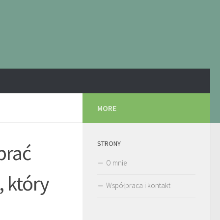
MORE
STRONY
brać
O mnie
 który
Współpraca i kontakt