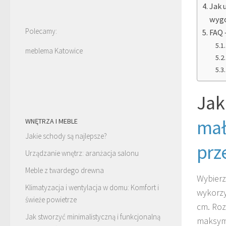
Jak 
wyg
Polecamy:
FAQ 
meblema Katowice
Jak
mał
WNĘTRZA I MEBLE
Jakie schody są najlepsze?
prz
Urządzanie wnętrz: aranżacja salonu
Meble z twardego drewna
Wybier
Klimatyzacja i wentylacja w domu: Komfort i
wykorzy
świeże powietrze
cm. Roz
Jak stworzyć minimalistyczną i funkcjonalną
maksyma