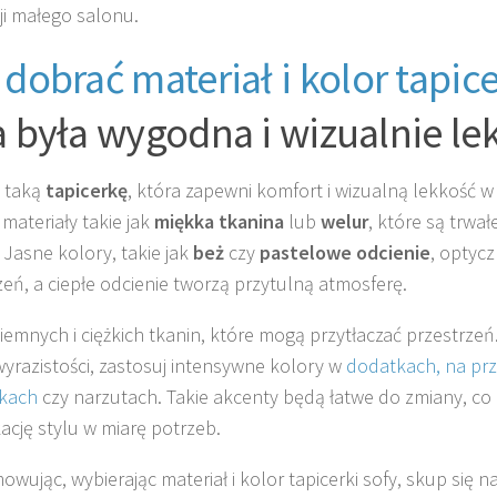
ji małego salonu.
k
dobrać materiał i kolor tapice
a była wygodna i wizualnie le
 taką
tapicerkę
, która zapewni komfort i wizualną lekkość w
materiały takie jak
miękka tkanina
lub
welur
, które są trwał
 Jasne kolory, takie jak
beż
czy
pastelowe odcienie
, optyc
zeń, a ciepłe odcienie tworzą przytulną atmosferę.
ciemnych i ciężkich tkanin, które mogą przytłaczać przestrzeń.
yrazistości, zastosuj intensywne kolory w
dodatkach, na prz
kach
czy narzutach. Takie akcenty będą łatwe do zmiany, co
ację stylu w miarę potrzeb.
wując, wybierając materiał i kolor tapicerki sofy, skup się na