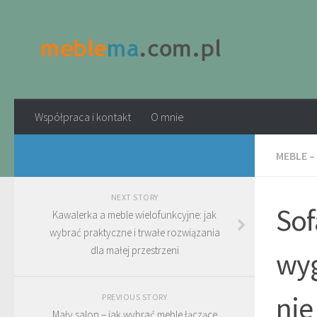
Współpraca i kontakt
O mnie
MEBLE –
NEXT STORY
Sof
Kawalerka a meble wielofunkcyjne: jak
wybrać praktyczne i trwałe rozwiązania
dla małej przestrzeni
wyg
nie
PREVIOUS STORY
Mały salon – jak wybrać meble łączące