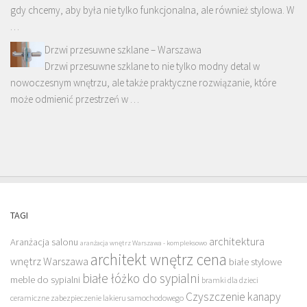
gdy chcemy, aby była nie tylko funkcjonalna, ale również stylowa. W
…
Drzwi przesuwne szklane – Warszawa
Drzwi przesuwne szklane to nie tylko modny detal w
nowoczesnym wnętrzu, ale także praktyczne rozwiązanie, które
może odmienić przestrzeń w …
TAGI
architektura
Aranżacja salonu
aranżacja wnętrz Warszawa - kompleksowo
architekt wnętrz cena
wnętrz Warszawa
białe stylowe
białe łóżko do sypialni
meble do sypialni
bramki dla dzieci
Czyszczenie kanapy
ceramiczne zabezpieczenie lakieru samochodowego