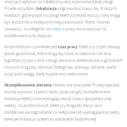
znacząco wpłynąć na ostateczną cenę wykonania danej usługi.
Przede wszystkim,
lokalizacja
odgrywa kluczową rolę. W dużych
miastach, gdzie popyt na usługi elektryczne jest wyższy, ceny mogą
być wyższe niż w mniejszych miejscowościach. Warto również
zauważyć, że odległość do
miejsca
pracy może wpłynąć na
dodatkowe koszty dojazdu.
Innym istotnym czynnikiem jest
czas pracy
. Elektrycy często stosują
stawki godzinowe, które mogą się różnić w zależności od dnia
tygodnia czy pory dnia. Usługi zlecone w weekendy lub w godzinach
nocnych mogą być droższe. Dlatego też, planując zlecenie, warto
wziąć pod uwagę, kiedy będzie ono realizowane.
Skomplikowanie zlecenia
również ma znaczenie. Prostą naprawę
można wykonać szybko i tanio, podczas gdy skomplikowane
instalacje elektryczne wymagają więcej czasu i specjalistycznej
wiedzy, co podnosi koszt. Elektrycy mogą też starać się o
dodatkowe wynagrodzenie za nietypowe lub wymagające projekty,
takie jak instalacja systemów automatyki budynkowej.