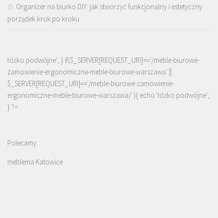
Organizer na biurko DIY: jak stworzyć funkcjonalny i estetyczny
porządek krok po kroku
łóżko podwójne'; } if($_SERVER[REQUEST_URI]=='/meble-biurowe-
zamowienie-ergonomiczne-meble-biurowe-warszawa' ||
$_SERVER[REQUEST_URI]=='/meble-biurowe-zamowienie-
ergonomiczne-meble-biurowe-warszawa/' ){ echo '
łóżko podwójne
';
} ?>
Polecamy:
meblema Katowice