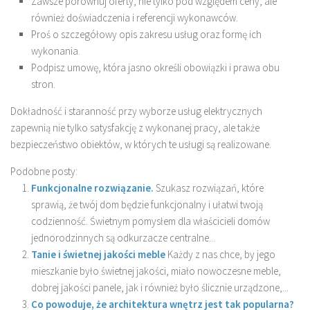
Zawsze porównuj oferty, nie tylko pod względem ceny, ale
również doświadczenia i referencji wykonawców.
Proś o szczegółowy opis zakresu usług oraz formę ich
wykonania.
Podpisz umowę, która jasno określi obowiązki i prawa obu
stron.
Dokładność i staranność przy wyborze usług elektrycznych
zapewnią nie tylko satysfakcję z wykonanej pracy, ale także
bezpieczeństwo obiektów, w których te usługi są realizowane.
Podobne posty:
Funkcjonalne rozwiązanie.
Szukasz rozwiązań, które
sprawią, że twój dom będzie funkcjonalny i ułatwi twoją
codzienność. Świetnym pomysłem dla właścicieli domów
jednorodzinnych są odkurzacze centralne...
Tanie i świetnej jakości meble
Każdy z nas chce, by jego
mieszkanie było świetnej jakości, miało nowoczesne meble,
dobrej jakości panele, jak i również było ślicznie urządzone,...
Co powoduje, że architektura wnętrz jest tak popularna?