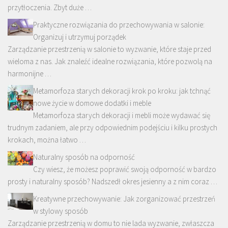
przytłoczenia. Zbyt duże …
Praktyczne rozwiązania do przechowywania w salonie:
Organizuj i utrzymuj porządek
Zarządzanie przestrzenią w salonie to wyzwanie, które staje przed
wieloma z nas. Jak znaleźć idealne rozwiązania, które pozwolą na
harmonijne …
Metamorfoza starych dekoracji krok po kroku: jak tchnąć
nowe życie w domowe dodatki i meble
Metamorfoza starych dekoracji i mebli może wydawać się
trudnym zadaniem, ale przy odpowiednim podejściu i kilku prostych
krokach, można łatwo …
Naturalny sposób na odporność
Czy wiesz, że możesz poprawić swoją odporność w bardzo
prosty i naturalny sposób? Nadszedł okres jesienny a z nim coraz …
Kreatywne przechowywanie: Jak zorganizować przestrzeń
w stylowy sposób
Zarządzanie przestrzenią w domu to nie lada wyzwanie, zwłaszcza