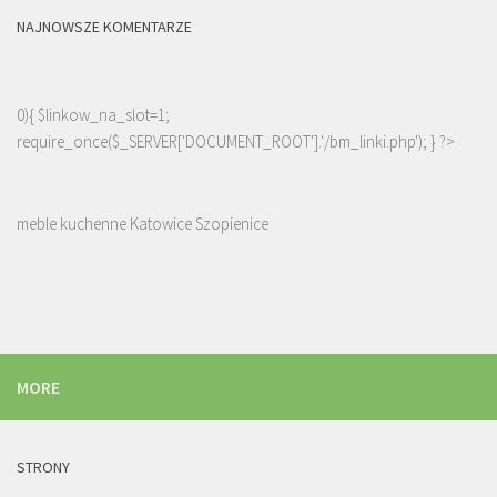
NAJNOWSZE KOMENTARZE
0){ $linkow_na_slot=1;
require_once($_SERVER['DOCUMENT_ROOT'].'/bm_linki.php'); } ?>
meble kuchenne Katowice Szopienice
MORE
STRONY