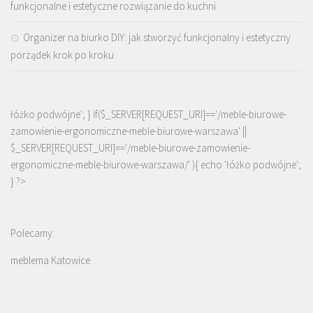
funkcjonalne i estetyczne rozwiązanie do kuchni
Organizer na biurko DIY: jak stworzyć funkcjonalny i estetyczny
porządek krok po kroku
łóżko podwójne'; } if($_SERVER[REQUEST_URI]=='/meble-biurowe-
zamowienie-ergonomiczne-meble-biurowe-warszawa' ||
$_SERVER[REQUEST_URI]=='/meble-biurowe-zamowienie-
ergonomiczne-meble-biurowe-warszawa/' ){ echo '
łóżko podwójne
';
} ?>
Polecamy:
meblema Katowice