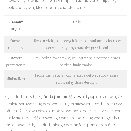
zauważamy również elementy vintage, takie jak stare lampy czy
meble z odzysku, które dodają charakteru i głębi.
Element
Opis
stylu
Surowe
Użycie metalu, betonowych ścian i drewnianych akcentów
materiały
tworzy autentyczny charakter przestrzeni.
Otwarte
Brak podziałów sprawia, że wnętrza są przestronniejsze i
przestrzenie
bardziej funkcjonalne.
Proste formy i ograniczona liczba dekoracji podkreślają
Minimalizm
industrialny charakter stylu.
Styl industrialny łączy
funkcjonalność z estetyką
, co sprawia, że
idealnie sprawdza się w nowoczesnych mieszkaniach, biurach czy
loftach. Daje również wiele możliwości personalizacji, dzięki czemu
każdy może wnieść do swojego wnętrza odrobinę własnego stylu.
Zastosowanie stylu industrialnego w aranżacji pomieszczeń to