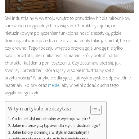
Styl industrialny w wystroju wnętrz to prawdziwy hit dla miłośników
surowości i oryginalnych rozwiązań. Charakteryzuje się on
nietuzinkowym połączeniem funkcjonalności z estetyką, gdzie
dominują otwarte przestrzenie oraz materiały takie jak metal, beton
czy drewno. Tego rodzaju wnętrza przyciągają uwagę nie tylko
swoją prostotą, ale i unikalnym klimatem, który potrafi nadać
charakter każdemu pomieszczeniu. Czy zastanawiałeś się, jak
stworzyć przestrzeń, która łączy w sobie industrialny styl z
przytulnością? W artykule odkryjesz, jak wykorzystać odpowiednie
materiały, kolory oraz
meble
, aby w pełni oddać ducha tego
wyjątkowego stylu.
W tym artykule przeczytasz
Co to jest styl industrialny w wystroju wnętrz?
Jakie materiały są typowe dla stylu industrialnego?
Jakie kolory dominują w stylu industrialnym?