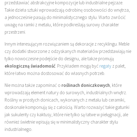
przedstawiać abstrakcyjne kompozycje lub industrialne pejzaże.
Takie dzieła sztuki wprowadzają odrobinę osobowości do wnętrza,
a jednocześnie pasują do minimalistycznego stylu. Warto zwrócić
uwagę na ramki z metalu, które podkreślają surowy charakter
przestrzeni.
Innym interesującym rozwiązaniem są dekoracje z recyklingu. Meble
czy dodatki stworzone z odzyskanych materiałów przedstawiają nie
tylko nowoczesne podejście do designu, ale także promują
ekologiczną świadomość
. Przykładem mogą być
regały
z palet,
które łatwo można dostosować do własnych potrzeb.
Nie można także zapominać o
roślinach doniczkowych
, które
wprowadzają element natury do surowych, industrialnych wnętrz.
Rośliny w prostych donicach, wykonanych z metalu lub ceramiki,
doskonale komponują się z całością. Warto rozważyć takie gatunki
jak sukulenty czy kaktusy, które nie tylko są łatwe w pielęgnacji, ale
również świetnie wpisują się w minimalistyczny charakter stylu
industrialnego.