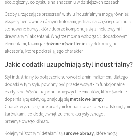
ekologiczny, co zyskuje na znaczeniu w dzisiejszych czasach.
Osoby urządzające przestrzeń w stylu industrialnym mogą również
eksperymentować z różnymi kolorami, jednak najczęściej dominują
stonowane barwy, które dobrze komponują się z metalowymi i
drewnianymi akcentami. Wnętrze można wzbogacić dodatkowymi
elementami, takimi jak
łożone oświetlenie
czy dekoracyjne
akcesoria, które podkreślą jego charakter.
Jakie dodatki uzupełniają styl industrialny?
Styl industrialny to połączenie surowości z minimalizmem, dlatego
dodatki w tym stylu powinny być przede wszystkim funkcjonalne i
estetyczne. Wśród najpopularniejszych elementów, które świetnie
dopełniają tę estetykę, znajdują się
metalowe lampy
.
Charakteryzują się one prostymi formami oraz często odsłoniętymi
żarówkami, co dodaje wnętrzu charakterystycznego,
przemysłowego klimatu.
Kolejnymi istotnymi detalami są
surowe obrazy
, które mogą