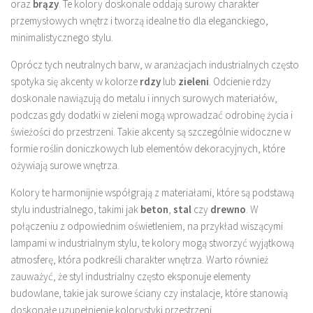
oraz
brązy
. Te kolory doskonale oddają surowy charakter
przemysłowych wnętrz i tworzą idealne tło dla eleganckiego,
minimalistycznego stylu.
Oprócz tych neutralnych barw, w aranżacjach industrialnych często
spotyka się akcenty w kolorze
rdzy
lub
zieleni
. Odcienie rdzy
doskonale nawiązują do metalu i innych surowych materiałów,
podczas gdy dodatki w zieleni mogą wprowadzać odrobinę życia i
świeżości do przestrzeni. Takie akcenty są szczególnie widoczne w
formie roślin doniczkowych lub elementów dekoracyjnych, które
ożywiają surowe wnętrza.
Kolory te harmonijnie współgrają z materiałami, które są podstawą
stylu industrialnego, takimi jak
beton
,
stal
czy
drewno
. W
połączeniu z odpowiednim oświetleniem, na przykład wiszącymi
lampami w industrialnym stylu, te kolory mogą stworzyć wyjątkową
atmosferę, która podkreśli charakter wnętrza. Warto również
zauważyć, że styl industrialny często eksponuje elementy
budowlane, takie jak surowe ściany czy instalacje, które stanowią
doskonałe uzupełnienie kolorystyki przestrzeni.