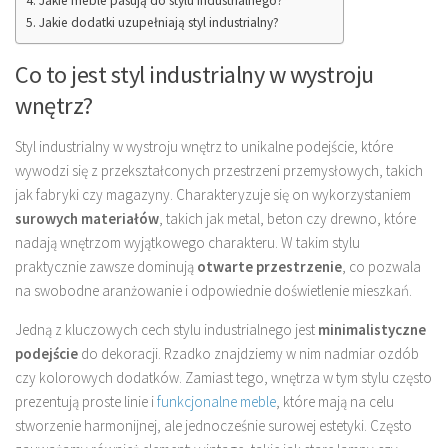
Jakie meble pasują do stylu industrialnego?
Jakie dodatki uzupełniają styl industrialny?
Co to jest styl industrialny w wystroju
wnętrz?
Styl industrialny w wystroju wnętrz to unikalne podejście, które
wywodzi się z przekształconych przestrzeni przemysłowych, takich
jak fabryki czy magazyny. Charakteryzuje się on wykorzystaniem
surowych materiałów
, takich jak metal, beton czy drewno, które
nadają wnętrzom wyjątkowego charakteru. W takim stylu
praktycznie zawsze dominują
otwarte przestrzenie
, co pozwala
na swobodne aranżowanie i odpowiednie doświetlenie mieszkań.
Jedną z kluczowych cech stylu industrialnego jest
minimalistyczne
podejście
do dekoracji. Rzadko znajdziemy w nim nadmiar ozdób
czy kolorowych dodatków. Zamiast tego, wnętrza w tym stylu często
prezentują proste linie i
funkcjonalne meble
, które mają na celu
stworzenie harmonijnej, ale jednocześnie surowej estetyki. Często