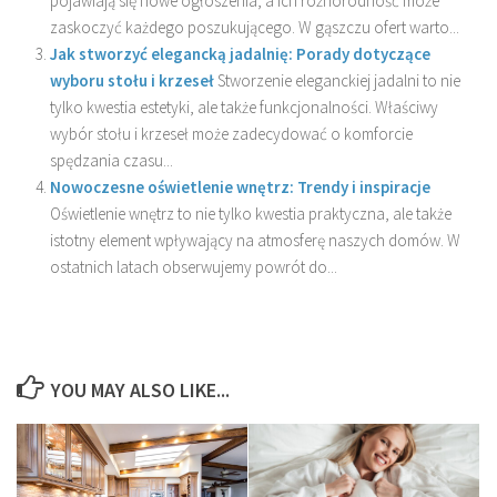
pojawiają się nowe ogłoszenia, a ich różnorodność może
zaskoczyć każdego poszukującego. W gąszczu ofert warto...
Jak stworzyć elegancką jadalnię: Porady dotyczące
wyboru stołu i krzeseł
Stworzenie eleganckiej jadalni to nie
tylko kwestia estetyki, ale także funkcjonalności. Właściwy
wybór stołu i krzeseł może zadecydować o komforcie
spędzania czasu...
Nowoczesne oświetlenie wnętrz: Trendy i inspiracje
Oświetlenie wnętrz to nie tylko kwestia praktyczna, ale także
istotny element wpływający na atmosferę naszych domów. W
ostatnich latach obserwujemy powrót do...
YOU MAY ALSO LIKE...