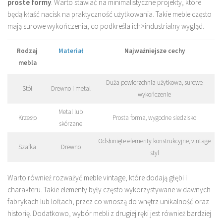
proste formy
. Warto stawiać na minimalistyczne projekty, które
będą kłaść nacisk na praktyczność użytkowania. Takie meble często
mają surowe wykończenia, co podkreśla ich>industrialny wygląd.
Rodzaj
Materiał
Najważniejsze cechy
mebla
Duża powierzchnia użytkowa, surowe
Stół
Drewno i metal
wykończenie
Metal lub
Krzesło
Prosta forma, wygodne siedzisko
skórzane
Odsłonięte elementy konstrukcyjne, vintage
Szafka
Drewno
styl
Warto również rozważyć meble vintage, które dodają głębi i
charakteru. Takie elementy były często wykorzystywane w dawnych
fabrykach lub loftach, przez co wnoszą do wnętrz unikalność oraz
historię. Dodatkowo, wybór mebli z drugiej ręki jest również bardziej