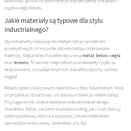
doskonały sposób na stworzenie przestrzeni pełnej charakteru i
wyjątkowego klimatu.
Jakie materiały są typowe dla stylu
industrialnego?
Styl industrialny nawiązuje do estetyki fabryk i przestrzeni
przemysłowych, co wyraźnie odzwierciedlają zastosowane
materiały. Najbardziej charakterystyczne są
metal
,
beton
,
cegła
oraz
drewno
. Te surowe i nieprzetworzone elementy często są
eksponowane, co nadaje wnętrzom charakterystyczny, surowy
wygląd.
Metal to jeden z kluczowych materiałów w stylu industrialnym. Może
on przybierać różne formy, od stalowych belek po meble i lampy.
Przyciąga wzrok, a także dodaje przestrzeni industrialnego
charakteru. Beton, zarówno w postaci podłóg, jak i ścian, tworzy
solidną podstawę, która w połączeniu z innymi materiałami
wprowadza nowoczesny, minimalistyczny styl.