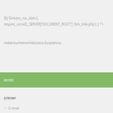
0){ $linkow_na_slot=1;
require_once($_SERVER['DOCUMENT_ROOT'].'/bm_linki.php'); } ?>
meble kuchenne Katowice Szopienice
MORE
STRONY
O mnie