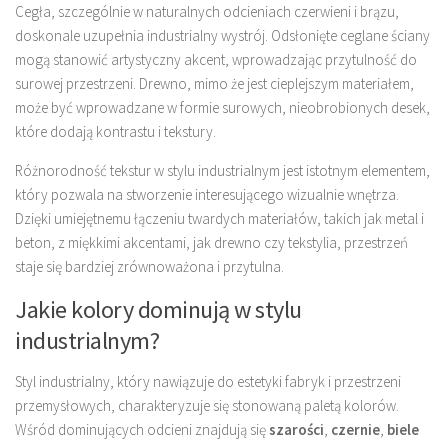
Cegła, szczególnie w naturalnych odcieniach czerwieni i brązu,
doskonale uzupełnia industrialny wystrój. Odsłonięte ceglane ściany
mogą stanowić artystyczny akcent, wprowadzając przytulność do
surowej przestrzeni. Drewno, mimo że jest cieplejszym materiałem,
może być wprowadzane w formie surowych, nieobrobionych desek,
które dodają kontrastu i tekstury.
Różnorodność tekstur w stylu industrialnym jest istotnym elementem,
który pozwala na stworzenie interesującego wizualnie wnętrza.
Dzięki umiejętnemu łączeniu twardych materiałów, takich jak metal i
beton, z miękkimi akcentami, jak drewno czy tekstylia, przestrzeń
staje się bardziej zrównoważona i przytulna.
Jakie kolory dominują w stylu
industrialnym?
Styl industrialny, który nawiązuje do estetyki fabryk i przestrzeni
przemysłowych, charakteryzuje się stonowaną paletą kolorów.
Wśród dominujących odcieni znajdują się
szarości
,
czernie
,
biele