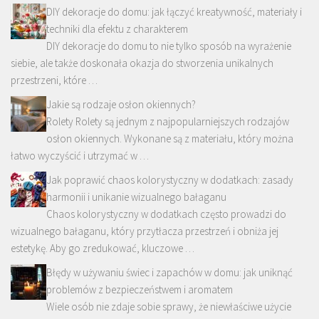
DIY dekoracje do domu: jak łączyć kreatywność, materiały i
techniki dla efektu z charakterem
DIY dekoracje do domu to nie tylko sposób na wyrażenie
siebie, ale także doskonała okazja do stworzenia unikalnych
przestrzeni, które …
Jakie są rodzaje osłon okiennych?
Rolety Rolety są jednym z najpopularniejszych rodzajów
osłon okiennych. Wykonane są z materiału, który można
łatwo wyczyścić i utrzymać w …
Jak poprawić chaos kolorystyczny w dodatkach: zasady
harmonii i unikanie wizualnego bałaganu
Chaos kolorystyczny w dodatkach często prowadzi do
wizualnego bałaganu, który przytłacza przestrzeń i obniża jej
estetykę. Aby go zredukować, kluczowe …
Błędy w używaniu świec i zapachów w domu: jak uniknąć
problemów z bezpieczeństwem i aromatem
Wiele osób nie zdaje sobie sprawy, że niewłaściwe użycie