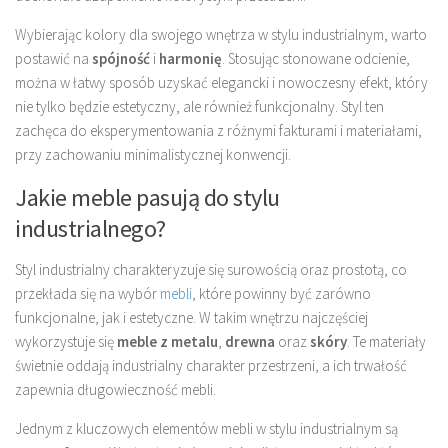
Wybierając kolory dla swojego wnętrza w stylu industrialnym, warto
postawić na
spójność
i
harmonię
. Stosując stonowane odcienie,
można w łatwy sposób uzyskać elegancki i nowoczesny efekt, który
nie tylko będzie estetyczny, ale również funkcjonalny. Styl ten
zachęca do eksperymentowania z różnymi fakturami i materiałami,
przy zachowaniu minimalistycznej konwencji.
Jakie meble pasują do stylu
industrialnego?
Styl industrialny charakteryzuje się surowością oraz prostotą, co
przekłada się na wybór
mebli
, które powinny być zarówno
funkcjonalne, jak i estetyczne. W takim wnętrzu najczęściej
wykorzystuje się
meble z metalu
,
drewna
oraz
skóry
. Te materiały
świetnie oddają industrialny charakter przestrzeni, a ich trwałość
zapewnia długowieczność mebli.
Jednym z kluczowych elementów mebli w stylu industrialnym są