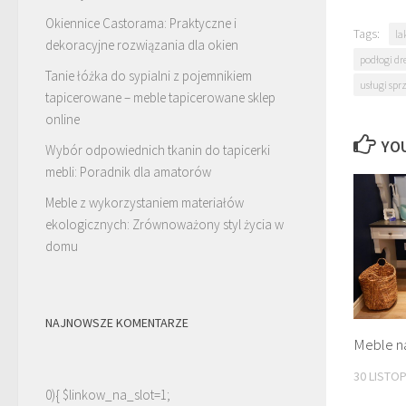
Okiennice Castorama: Praktyczne i
Tags:
la
dekoracyjne rozwiązania dla okien
podłogi d
Tanie łóżka do sypialni z pojemnikiem
usługi sp
tapicerowane – meble tapicerowane sklep
online
YOU
Wybór odpowiednich tkanin do tapicerki
mebli: Poradnik dla amatorów
Meble z wykorzystaniem materiałów
ekologicznych: Zrównoważony styl życia w
domu
NAJNOWSZE KOMENTARZE
Meble na
30 LISTO
0){ $linkow_na_slot=1;