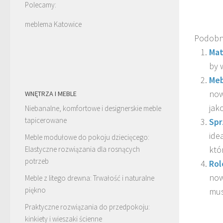
Polecamy:
meblema Katowice
Podobn
Mat
by 
Meb
now
WNĘTRZA I MEBLE
jako
Niebanalne, komfortowe i designerskie meble
tapicerowane
Spr
ide
Meble modułowe do pokoju dziecięcego:
któr
Elastyczne rozwiązania dla rosnących
potrzeb
Rol
now
Meble z litego drewna: Trwałość i naturalne
piękno
musi
Praktyczne rozwiązania do przedpokoju:
kinkiety i wieszaki ścienne