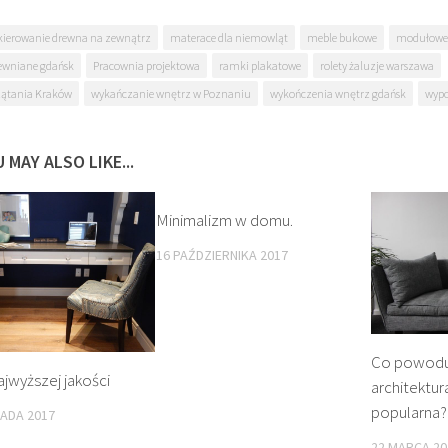
kierowanie drewna na zewnątrz
materace dla niemowląt
meble bukowe
modułowe 
rewniane gdańsk
Pracownia projektowa
ramki plakatowe
rolety żaluzje warszawa
rzątania Kraków
wykańczanie wnętrz w Poznaniu
wykończenia wnętrz gdańsk
wypo
 MAY ALSO LIKE...
Minimalizm w domu.
16 PAŹDZIERNIKA 2017
Co powodu
jwyższej jakości
architektur
popularna?
PADA 2017
22 MARCA 20