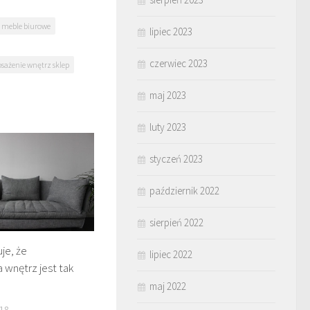
meble biurowe
lipiec 2023
czerwiec 2023
sażenie wnętrz sklep
maj 2023
luty 2023
styczeń 2023
październik 2022
sierpień 2022
je, że
lipiec 2022
a wnętrz jest tak
maj 2022
18