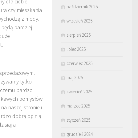
y dla ciebie
październik 2025
iura czy mieszkania
 wychodzą z mody.
wrzesień 2025
 będą bardziej
sierpień 2025
 duże
t.
lipiec 2025
czerwiec 2025
u sprzedażowym.
maj 2025
używamy tylko
ki czemu bardzo
kwiecień 2025
ciekawych pomysłów
marzec 2025
na naszej stronie i
bardzo dobrą opinią
styczeń 2025
isiaj a
grudzień 2024