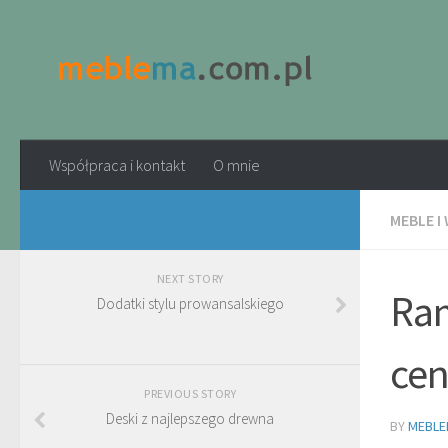
Współpraca i kontakt
O mnie
MEBLE I
NEXT STORY
Ram
Dodatki stylu prowansalskiego
cen
PREVIOUS STORY
Deski z najlepszego drewna
BY
MEBLE