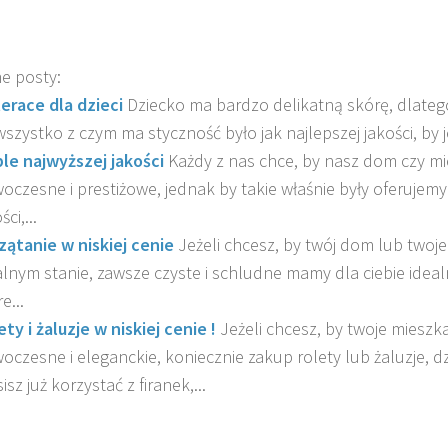
e posty:
erace dla dzieci
Dziecko ma bardzo delikatną skórę, dlatego
wszystko z czym ma styczność było jak najlepszej jakości, by jej
le najwyższej jakości
Każdy z nas chce, by nasz dom czy mi
oczesne i prestiżowe, jednak by takie właśnie były oferujem
ści,...
zątanie w niskiej cenie
Jeżeli chcesz, by twój dom lub twoje
alnym stanie, zawsze czyste i schludne mamy dla ciebie ideal
e...
ety i żaluzje w niskiej cenie !
Jeżeli chcesz, by twoje mieszk
oczesne i eleganckie, koniecznie zakup rolety lub żaluzje, d
sz już korzystać z firanek,...