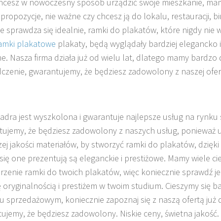
chcesz w nowoczesny sposób urządzić swoje mieszkanie, mam
 propozycje, nie ważne czy chcesz ją do lokalu, restauracji, b
e sprawdza się idealnie, ramki do plakatów, które nigdy nie
amki plakatowe
plakaty, będą wyglądały bardziej elegancko i
e. Nasza firma działa już od wielu lat, dlatego mamy bardzo
czenie, gwarantujemy, że będziesz zadowolony z naszej ofer
adra jest wyszkolona i gwarantuje najlepsze usług na rynk
ujemy, że będziesz zadowolony z naszych usług, ponieważ 
zej jakości materiałów, by stworzyć ramki do plakatów, dzię
się one prezentują są eleganckie i prestiżowe. Mamy wiele 
rzenie ramki do twoich plakatów, więc koniecznie sprawdź je 
ię oryginalnością i prestiżem w twoim studium. Cieszymy się 
u sprzedażowym, koniecznie zapoznaj się z naszą ofertą już dz
ujemy, że będziesz zadowolony. Niskie ceny, świetna jakość.