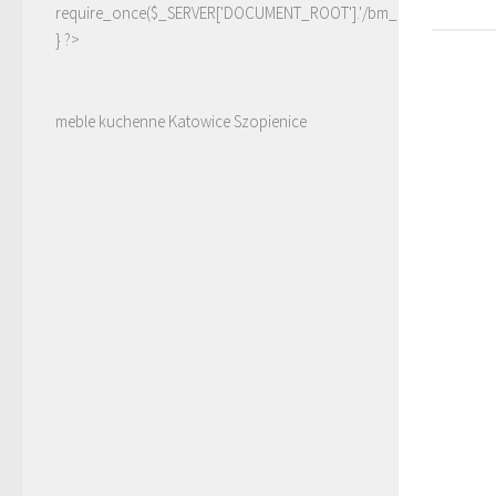
require_once($_SERVER['DOCUMENT_ROOT'].'/bm_linki.php');
} ?>
meble kuchenne Katowice Szopienice