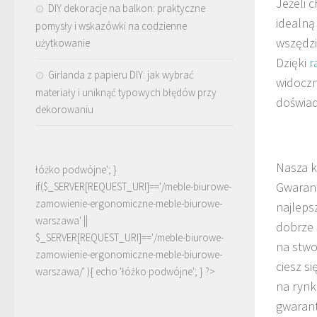
Jeżeli 
DIY dekoracje na balkon: praktyczne
idealną
pomysły i wskazówki na codzienne
wszędzi
użytkowanie
Dzięki
r
Girlanda z papieru DIY: jak wybrać
widoczn
materiały i uniknąć typowych błędów przy
doświad
dekorowaniu
Nasza k
łóżko podwójne'; }
Gwarant
if($_SERVER[REQUEST_URI]=='/meble-biurowe-
zamowienie-ergonomiczne-meble-biurowe-
najleps
warszawa' ||
dobrze 
$_SERVER[REQUEST_URI]=='/meble-biurowe-
na stwo
zamowienie-ergonomiczne-meble-biurowe-
ciesz s
warszawa/' ){ echo '
łóżko podwójne
'; } ?>
na rynk
gwarant