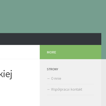
MORE
STRONY
kiej
O mnie
Współpraca i kontakt