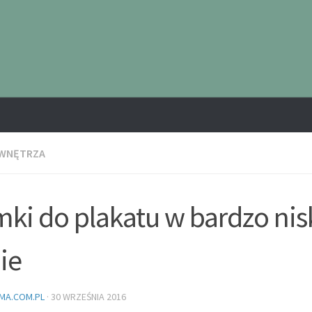
 WNĘTRZA
ki do plakatu w bardzo nis
ie
MA.COM.PL
·
30 WRZEŚNIA 2016