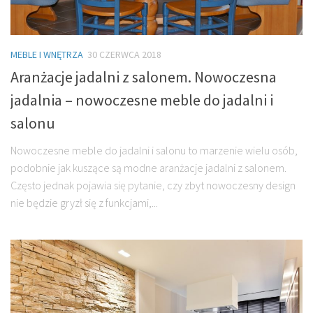
MEBLE I WNĘTRZA
30 CZERWCA 2018
Aranżacje jadalni z salonem. Nowoczesna
jadalnia – nowoczesne meble do jadalni i
salonu
Nowoczesne meble do jadalni i salonu to marzenie wielu osób,
podobnie jak kuszące są modne aranżacje jadalni z salonem.
Często jednak pojawia się pytanie, czy zbyt nowoczesny design
nie będzie gryzł się z funkcjami,...