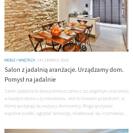
MEBLE I WNĘTRZA
14 CZERWCA 2018
Salon z jadalnią aranżacje. Urządzamy dom.
Pomysł na jadalnie
Salon i jadalnia to dwa pomieszczenia o szczególnym znaczeniu
w każdym domu czy mieszkaniu. Jest to bowiem przestrzeń, w
której spotykają się wszyscy domownicy. Mogą spożywać
wspólne posiłki, oglądać telewizję, relaksować się i rozmawiać....