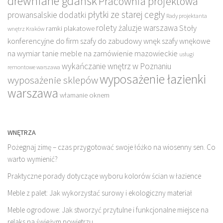
drewniane gdańsk
Pracownia projektowa
płytki ze starej cegły
prowansalskie dodatki
Rady projektanta
rolety żaluzje warszawa
Stoły
ramki plakatowe
wnętrz Kraków
konferencyjne do firm
szafy do zabudowy wnęk
szafy wnękowe
na wymiar
tanie meble na zamówienie mazowieckie
usługi
wykańczanie wnętrz w Poznaniu
remontowe warszawa
wyposażenie łazienki
wyposażenie sklepów
warszawa
włamanie oknem
WNĘTRZA
Pożegnaj zimę – czas przygotować swoje łóżko na wiosenny sen. Co
warto wymienić?
Praktyczne porady dotyczące wyboru kolorów ścian w łazience
Meble z palet: Jak wykorzystać surowy i ekologiczny materiał
Meble ogrodowe: Jak stworzyć przytulne i funkcjonalne miejsce na
relaks na świeżym powietrzu