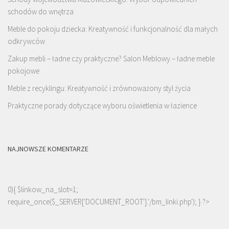
schodów do wnętrza
Meble do pokoju dziecka: Kreatywność i funkcjonalność dla małych
odkrywców
Zakup mebli – ładne czy praktyczne? Salon Meblowy – ładne meble
pokojowe
Meble z recyklingu: Kreatywność i zrównoważony styl życia
Praktyczne porady dotyczące wyboru oświetlenia w łazience
NAJNOWSZE KOMENTARZE
0){ $linkow_na_slot=1;
require_once($_SERVER['DOCUMENT_ROOT'].'/bm_linki.php'); } ?>