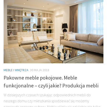
MEBLE I WNĘTRZA
30 MAJA 2018
Pakowne meble pokojowe. Meble
funkcjonalne – czyli jakie? Produkcja mebli
W dzisiejszych czasach szukając odpowiednich mebli do
naszego domu czy mieszkania spodziewać się możemy
naprawdę sporego wyboru. Meble różnią się od siebie nie tylko