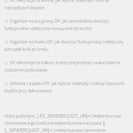
DIY dekoracje na wiosnę: jak wybrać materiały i uniknąć
najczęstszych błędów
Organizer na przyprawy DIY: jak samodzielnie stworzyć
funkcjonalne i estetyczne rozwiązanie do kuchni
Organizer na biurko DIY: jak stworzyć funkcjonalny i estetyczny
porządek krok po kroku
DIY dekoracje na balkon: praktyczne pomysły i wskazówki na
codzienne użytkowanie
Girlanda z papieru DIY: jak wybrać materiały i uniknąć typowych
błędów przy dekorowaniu
łóżko podwójne'; } if($_SERVER[REQUEST_URI]=='/meble-biurowe-
zamowienie-ergonomiczne-meble-biurowe-warszawa' ||
$_SERVER[REQUEST_URI]=='/meble-biurowe-zamowienie-