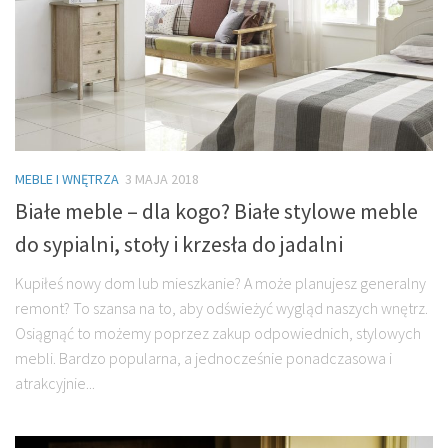
MEBLE I WNĘTRZA
3 MAJA 2018
Białe meble – dla kogo? Białe stylowe meble
do sypialni, stoły i krzesła do jadalni
Kupiłeś nowy dom lub mieszkanie? A może planujesz generalny
remont? To szansa na to, aby odświeżyć wygląd naszych wnętrz.
Osiągnąć to możemy poprzez zakup odpowiednich, stylowych
mebli. Bardzo popularna, a jednocześnie ponadczasowa i
atrakcyjnie...