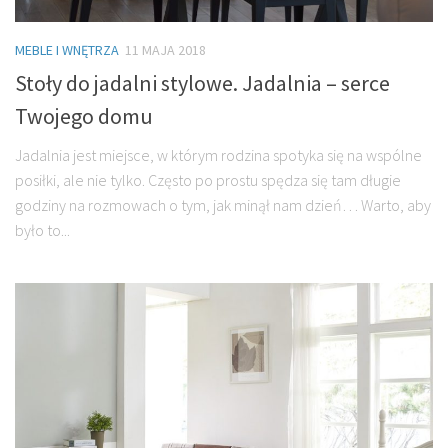
MEBLE I WNĘTRZA
11 MAJA 2018
Stoły do jadalni stylowe. Jadalnia – serce
Twojego domu
Jadalnia jest miejsce, w którym rodzina spotyka się na wspólne
posiłki, ale nie tylko. Często po prostu spędza się tam długie
godziny na rozmowach o tym, jak minął nam dzień… Warto, aby
było to...