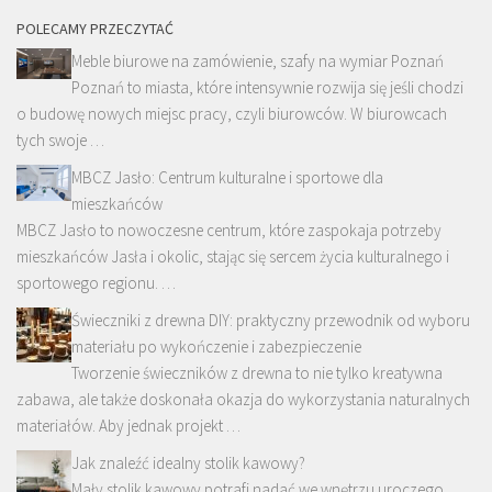
POLECAMY PRZECZYTAĆ
Meble biurowe na zamówienie, szafy na wymiar Poznań
Poznań to miasta, które intensywnie rozwija się jeśli chodzi
o budowę nowych miejsc pracy, czyli biurowców. W biurowcach
tych swoje …
MBCZ Jasło: Centrum kulturalne i sportowe dla
mieszkańców
MBCZ Jasło to nowoczesne centrum, które zaspokaja potrzeby
mieszkańców Jasła i okolic, stając się sercem życia kulturalnego i
sportowego regionu. …
Świeczniki z drewna DIY: praktyczny przewodnik od wyboru
materiału po wykończenie i zabezpieczenie
Tworzenie świeczników z drewna to nie tylko kreatywna
zabawa, ale także doskonała okazja do wykorzystania naturalnych
materiałów. Aby jednak projekt …
Jak znaleźć idealny stolik kawowy?
Mały stolik kawowy potrafi nadać we wnętrzu uroczego