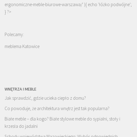
ergonomiczne-meble-biurowe-warszawa/' ){ echo '
łóżko podwójne
';
} ?>
Polecamy:
meblema Katowice
WNĘTRZA I MEBLE
Jak sprawdzić, gdzie ucieka ciepło z domu?
Co powoduje, że architektura wnętrz jest tak popularna?
Białe meble – dla kogo? Białe stylowe meble do sypialni, stoły i
krzesła do jadalni
Schody województwa Mazowieckiego: Wybór odpowiednich