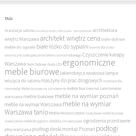
TAGI
architektura
Aranżacja salonu
aranżacja wnętrz Warszawa - kompleksowo
architekt wnętrz cena
wnętrz Warszawa
białe stylowe
białe łóżko do sypialni
meble do sypialni
bramki dla dzieci
Czyszczenie kanapy
ceramiczne zabezpieczenie lakieru samochodowego
ergonomiczne
Warszawa
Deski Dębowe
diody LED
meble biurowe
lakierobejca woskowa
lampa
maszyny do prac drogowych
wisząca do salonu
materace dla
meble biurowe na zamówienie
niemowląt
Meble biurowe na zamówienie
meble na wymiar poznań
meble bukowe
warszawa
meble na wymiar
meble na wymiar Warszawa
Warszawa tanio
Meble Nowoczesne
modułowe meble biurowe
ogrodzenia przestawne
nowoczesne meble do sypialni
obróbka cnc warszawa
podłogi
podłogi deski montaż Poznań
plisy warszawa